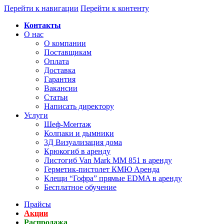
Перейти к навигации
Перейти к контенту
Контакты
О нас
О компании
Поставщикам
Оплата
Доставка
Гарантия
Вакансии
Статьи
Написать директору
Услуги
Шеф-Монтаж
Колпаки и дымники
3Д Визуализация дома
Крюкогиб в аренду
Листогиб Van Mark MM 851 в аренду
Герметик-пистолет КМЮ Аренда
Клещи “Гофра” прямые EDMA в аренду
Бесплатное обучение
Прайсы
Акции
Распродажа