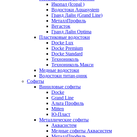
Икопал (Icopal )
Водостоки Aquasystem
Гранд Лайн (Grand Line)
МеталлПрофиль
Вегасток
Гранд Лайн Optima
Пластиковые водостоки
Docke Lux
Docke Premium
Docke Standard
Технониколь
Технониколь Макси
Медные водостоки
Водостоки титан-цинк
Софиты
Виниловые софиты
Docke
Grand Line
Альта Профиль
Mitten
Ю-Пласт
Металлические софиты
Аквасистем
Медные софиты Аквасистем
МеталлПрофиль