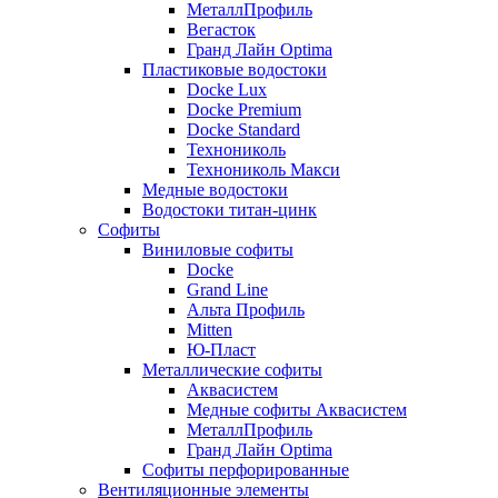
МеталлПрофиль
Вегасток
Гранд Лайн Optima
Пластиковые водостоки
Docke Lux
Docke Premium
Docke Standard
Технониколь
Технониколь Макси
Медные водостоки
Водостоки титан-цинк
Софиты
Виниловые софиты
Docke
Grand Line
Альта Профиль
Mitten
Ю-Пласт
Металлические софиты
Аквасистем
Медные софиты Аквасистем
МеталлПрофиль
Гранд Лайн Optima
Софиты перфорированные
Вентиляционные элементы