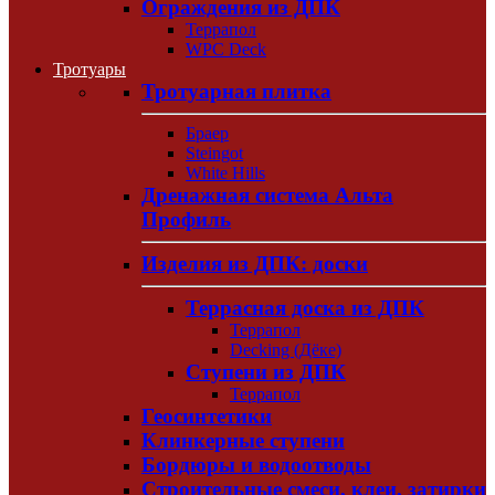
Ограждения из ДПК
Террапол
WPC Deck
Тротуары
Тротуарная плитка
Браер
Steingot
White Hills
Дренажная система Альта
Профиль
Изделия из ДПК: доски
Террасная доска из ДПК
Террапол
Decking (Дёке)
Ступени из ДПК
Террапол
Геосинтетики
Клинкерные ступени
Бордюры и водоотводы
Строительные смеси, клеи, затирки