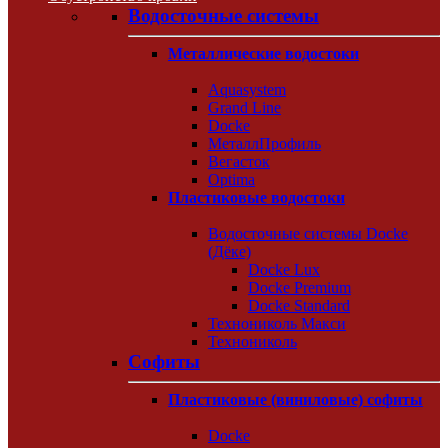
Водосточные системы
Металлические водостоки
Aquasystem
Grand Line
Docke
МеталлПрофиль
Вегасток
Optima
Пластиковые водостоки
Водосточные системы Docke
(Дёке)
Docke Lux
Docke Premium
Docke Standard
Технониколь Макси
Технониколь
Софиты
Пластиковые (виниловые) софиты
Docke