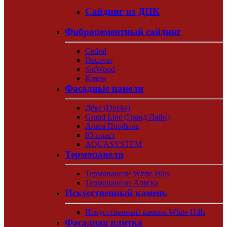
Сайдинг из ДПК
Фиброцементный сайдинг
Cedral
Decover
SidWood
Kmew
Фасадные панели
Дёке (Docke)
Grand Line (Гранд Лайн)
Альта Профиль
Ю-пласт
AQUASYSTEM
Термопанели
Термопанели White Hills
Термопанели Аляска
Искусственный камень
Искусственный камень White Hills
Фасадная плитка