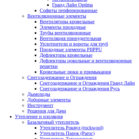
Гранд Лайн Optima
Софиты перфорированные
Вентиляционные элементы
Вентиляторы кровельные
Элементы проходные
Трубы вентиляционные
Вентиляция принудительная
Уплотнители и вороты для труб
Проходные элементы PIIPPU
Дефлекторы кровельные
Дефлекторы цокольные и вентиляционные
решетки
Кровельные люки и примыкания
Снегозадержание и Ограждения
Снегозадержание и Ограждения Гранд Лайн
Снегозадержание и Ограждения Русь
Дымоходы
Доборные элементы
Инструмент
Решения для Дачи
Утепление и изоляция
Базальтовый утеплитель
Утеплитель Роквул (rockwool)
Утеплитель Парок (Paroc)
Утеплитель Технониколь