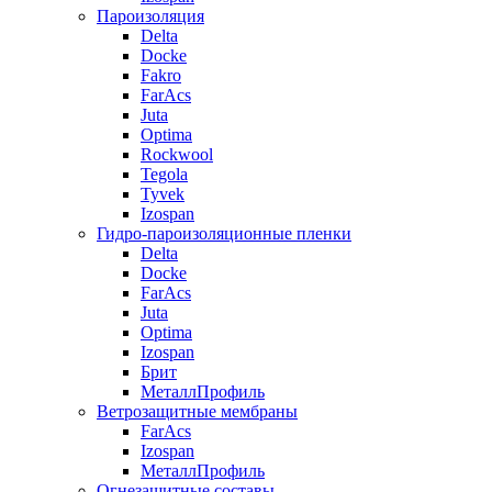
Пароизоляция
Delta
Docke
Fakro
FarAcs
Juta
Optima
Rockwool
Tegola
Tyvek
Izospan
Гидро-пароизоляционные пленки
Delta
Docke
FarAcs
Juta
Optima
Izospan
Брит
МеталлПрофиль
Ветрозащитные мембраны
FarAcs
Izospan
МеталлПрофиль
Огнезащитные составы