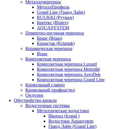
Металлочерепица
МеталлПрофиль
Grand Line (Гранд Лайн)
RUUKKI (Руукки)
Братекс (Bratex)
AQUASYSTEM
Цементно-песчаная черепица
Браас (Braas)
Криастак (Kriastak)
Керамическая черепица
Braas
Композитная черепица
Композитная черепица Luxard
Композитная черепица Metrotile
Композитная черепица AeroDek
Композитная черепица Grand Line
Кровельный сланец
Кровельный профнастил
Ондулин
Обустройство кровли
Водосточные системы
Металлические водостоки
Икопал (Icopal )
Водостоки Aquasystem
Гранд Лайн (Grand Line)