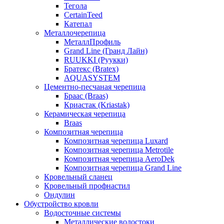
Тегола
CertainTeed
Катепал
Металлочерепица
МеталлПрофиль
Grand Line (Гранд Лайн)
RUUKKI (Руукки)
Братекс (Bratex)
AQUASYSTEM
Цементно-песчаная черепица
Браас (Braas)
Криастак (Kriastak)
Керамическая черепица
Braas
Композитная черепица
Композитная черепица Luxard
Композитная черепица Metrotile
Композитная черепица AeroDek
Композитная черепица Grand Line
Кровельный сланец
Кровельный профнастил
Ондулин
Обустройство кровли
Водосточные системы
Металлические водостоки