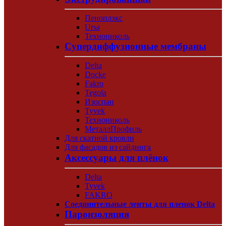
Пеноплэкс
Ursa
Технониколь
Супердиффузионные мембраны
Delta
Docke
Fakro
Tegola
Изоспан
Tyvek
Технониколь
МеталлПрофиль
Для скатной кровли
Для фасадов из сайдинга
Аксессуары для плёнок
Delta
Tyvek
FAKRO
Соединительные ленты для пленок Delta
Пароизоляция