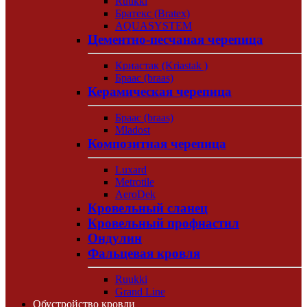
Ruukki
Братекс (Bratex)
AQUASYSTEM
Цементно-песчаная черепица
Криастак (Kriastak )
Браас (braas)
Керамическая черепица
Браас (braas)
Mladost
Композитная черепица
Luxard
Metrotile
AeroDek
Кровельный сланец
Кровельный профнастил
Ондулин
Фальцевая кровля
Ruukki
Grand Line
Обустройство кровли