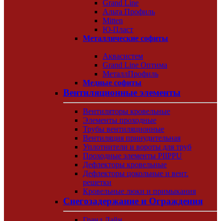
Grand Line
Альта Профиль
Mitten
Ю-Пласт
Металлические софиты
Аквасистем
Grand Line Оптима
МеталлПрофиль
Медные софиты
Вентиляционные элементы
Вентиляторы кровельные
Элементы проходные
Трубы вентиляционные
Вентиляция принудительная
Уплотнители и вороты для труб
Проходные элементы PIIPPU
Дефлекторы кровельные
Дефлекторы цокольные и вент.
решетки
Кровельные люки и примыкания
Снегозадержание и Ограждения
Гранд Лайн