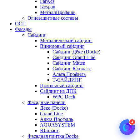
FarAcs
Izospan
МеталлПрофиль
Огнезащитные составы
ОСП
Фасады
Сайдинг
Металлический сайдинг
Виниловый сайдинг
Сайдинг Дёке (Docke)
Сайдинг Grand Line
Сайдинг Mitten
Сайдинг Ю-пласт
Альта Профиль
Т-САЙДИНГ
Цокольный сайдинг
Сайдинг из ДПК
WPC Deck
Фасадные панели
Дёке (Docke)
Grand Line
Альта Профиль
4
AQUASYSTEM
Ю-пласт
Фасадная плитка Docke