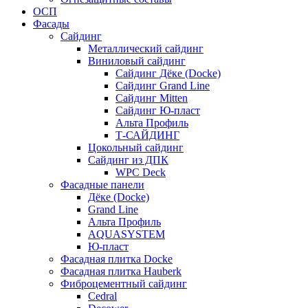
ОСП
Фасады
Сайдинг
Металлический сайдинг
Виниловый сайдинг
Сайдинг Дёке (Docke)
Сайдинг Grand Line
Сайдинг Mitten
Сайдинг Ю-пласт
Альта Профиль
Т-САЙДИНГ
Цокольный сайдинг
Сайдинг из ДПК
WPC Deck
Фасадные панели
Дёке (Docke)
Grand Line
Альта Профиль
AQUASYSTEM
Ю-пласт
Фасадная плитка Docke
Фасадная плитка Hauberk
Фиброцементный сайдинг
Cedral