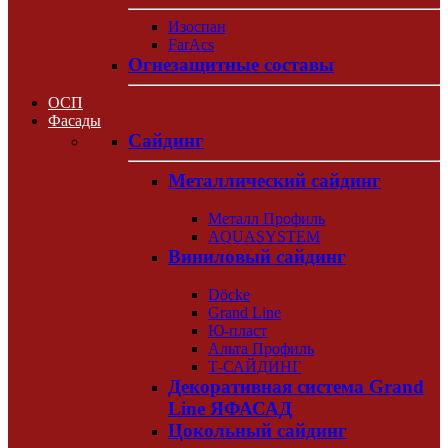
Изоспан
FarAcs
Огнезащитные составы
ОСП
Фасады
Сайдинг
Металлический сайдинг
Металл Профиль
AQUASYSTEM
Виниловый сайдинг
Döcke
Grand Line
Ю-пласт
Альта Профиль
Т-САЙДИНГ
Декоративная система Grand
Line ЯФАСАД
Цокольный сайдинг