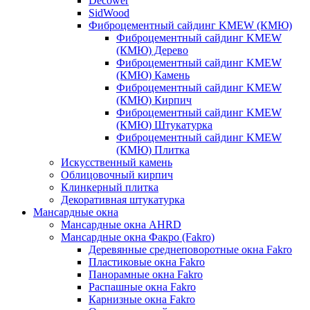
Decower
SidWood
Фиброцементный сайдинг KMEW (КМЮ)
Фиброцементный сайдинг KMEW
(КМЮ) Дерево
Фиброцементный сайдинг KMEW
(КМЮ) Камень
Фиброцементный сайдинг KMEW
(КМЮ) Кирпич
Фиброцементный сайдинг KMEW
(КМЮ) Штукатурка
Фиброцементный сайдинг KMEW
(КМЮ) Плитка
Искусственный камень
Облицовочный кирпич
Клинкерный плитка
Декоративная штукатурка
Мансардные окна
Мансардные окна AHRD
Мансардные окна Факро (Fakro)
Деревянные среднеповоротные окна Fakro
Пластиковые окна Fakro
Панорамные окна Fakro
Распашные окна Fakro
Карнизные окна Fakro