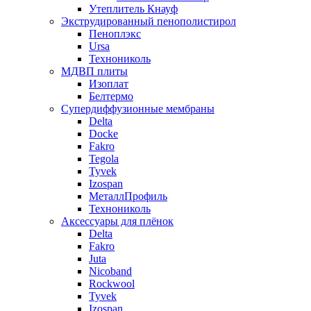
Утеплитель Кнауф
Экструдированный пенополистирол
Пеноплэкс
Ursa
Технониколь
МДВП плиты
Изоплат
Белтермо
Супердиффузионные мембраны
Delta
Docke
Fakro
Tegola
Tyvek
Izospan
МеталлПрофиль
Технониколь
Аксессуары для плёнок
Delta
Fakro
Juta
Nicoband
Rockwool
Tyvek
Izospan