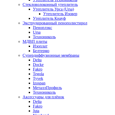
Стекловолоконный утеплитель
Утеплитель Урса (Ursa)
Утеплитель Изовер
Утеплитель Кнауф
Экструдированный пенополистирол
Пеноплэкс
Ursa
Технониколь
МДВП плиты
Изоплат
Белтермо
Супердиффузионные мембраны
Delta
Docke
Fakro
Tegola
Tyvek
Izospan
МеталлПрофиль
Технониколь
Аксессуары для плёнок
Delta
Fakro
Juta