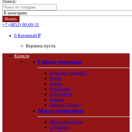
Поиск:
Искать
+7 (4852) 90-09-31
0
Корзина
0 ₽
Корзина пуста.
Кровли
Гибкая черепица
Шинглас (shinglas)
Döcke
Tegola
RoofShield
CertainTeed
Katepal
Икопал (Icopal )
Металлочерепица
МеталлПрофиль
GrandLine