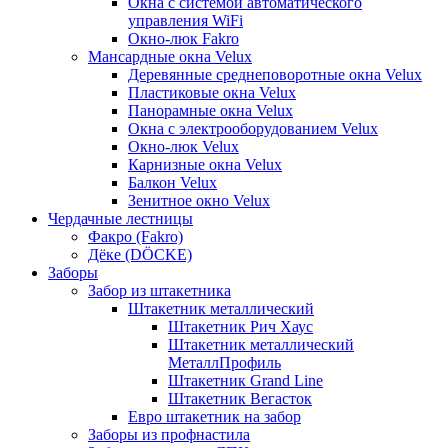
Окна с системой автоматического
управления WiFi
Окно-люк Fakro
Мансардные окна Velux
Деревянные среднеповоротные окна Velux
Пластиковые окна Velux
Панорамные окна Velux
Окна с электрооборудованием Velux
Окно-люк Velux
Карнизные окна Velux
Балкон Velux
Зенитное окно Velux
Чердачные лестницы
Факро (Fakro)
Дёке (DÖCKE)
Заборы
Забор из штакетника
Штакетник металлический
Штакетник Рич Хаус
Штакетник металлический
МеталлПрофиль
Штакетник Grand Line
Штакетник Вегасток
Евро штакетник на забор
Заборы из профнастила