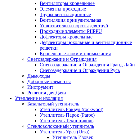
Вентиляторы кровельные
Элементы проходные
Трубы вентиляционные
Вентиляция принудительная
Уплотнители и вороты для труб
Проходные элементы PIIPPU
Дефлекторы кровельные
Дефлекторы цокольные и вентиляционные
решетки
Кровельные люки и примыкания
Снегозадержание и Ограждения
Снегозадержание и Ограждения Гранд Лайн
Снегозадержание и Ограждения Русь
Дымоходы
Доборные элементы
Инструмент
Решения для Дачи
Утепление и изоляция
Базальтовый утеплитель
Утеплитель Роквул (rockwool)
Утеплитель Парок (Paroc)
Утеплитель Технониколь
Стекловолоконный утеплитель
Утеплитель Урса (Ursa)
Утеплитель Изовер