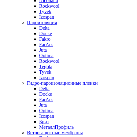
Nicoband
Rockwool
Tyvek
Izospan
Пароизоляция
Delta
Docke
Fakro
FarAcs
Juta
Optima
Rockwool
Tegola
Tyvek
Izospan
Гидро-пароизоляционные пленки
Delta
Docke
FarAcs
Juta
Optima
Izospan
Брит
МеталлПрофиль
Ветрозащитные мембраны