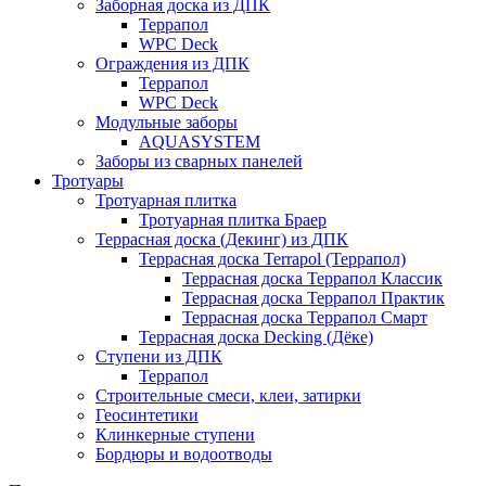
Заборная доска из ДПК
Террапол
WPC Deck
Ограждения из ДПК
Террапол
WPC Deck
Модульные заборы
AQUASYSTEM
Заборы из сварных панелей
Тротуары
Тротуарная плитка
Тротуарная плитка Браер
Террасная доска (Декинг) из ДПК
Террасная доска Terrapol (Террапол)
Террасная доска Террапол Классик
Террасная доска Террапол Практик
Террасная доска Террапол Смарт
Террасная доска Decking (Дёке)
Ступени из ДПК
Террапол
Строительные смеси, клеи, затирки
Геосинтетики
Клинкерные ступени
Бордюры и водоотводы