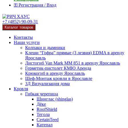
⚿ Регистрация / Вход
+7 (4852) 90-09-31
Каталог товаров
Контакты
Наши услуги
Колпаки и дымники
Клещи “Гофра” прямые (3 лезвия) EDMA в аренду
Ярославль
Листогиб Van Mark MM 851 в аренду Ярославль
Герметик-пистолет КМЮ Аренда
Крюкогиб в аренду Ярославль
Шеф-Монтаж кровли в Ярославле
3Д Визуализация дома
Кровля
Гибкая черепица
Шинглас (shinglas)
Дёке
RoofShield
Тегола
CertainTeed
Катепал