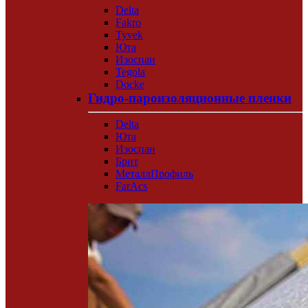
Delta
Fakro
Tyvek
Юта
Изоспан
Tegola
Docke
Гидро-пароизоляционные пленки
Delta
Юта
Изоспан
Брит
МеталлПрофиль
FarAcs