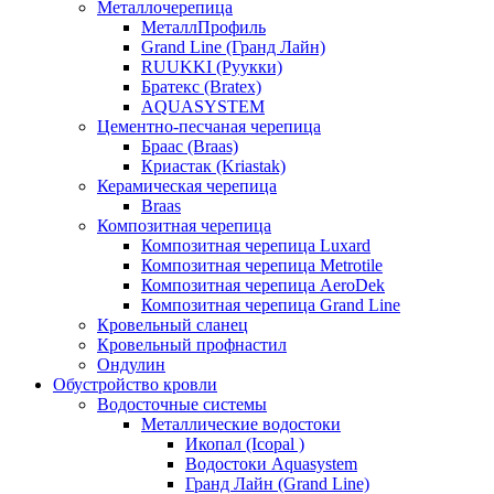
Металлочерепица
МеталлПрофиль
Grand Line (Гранд Лайн)
RUUKKI (Руукки)
Братекс (Bratex)
AQUASYSTEM
Цементно-песчаная черепица
Браас (Braas)
Криастак (Kriastak)
Керамическая черепица
Braas
Композитная черепица
Композитная черепица Luxard
Композитная черепица Metrotile
Композитная черепица AeroDek
Композитная черепица Grand Line
Кровельный сланец
Кровельный профнастил
Ондулин
Обустройство кровли
Водосточные системы
Металлические водостоки
Икопал (Icopal )
Водостоки Aquasystem
Гранд Лайн (Grand Line)