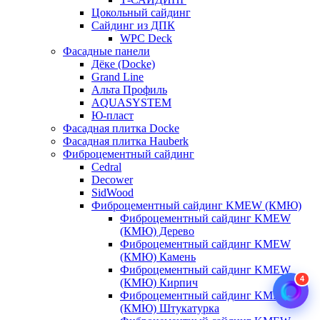
Цокольный сайдинг
Сайдинг из ДПК
WPC Deck
Фасадные панели
Дёке (Docke)
Grand Line
Альта Профиль
AQUASYSTEM
Ю-пласт
Фасадная плитка Docke
Фасадная плитка Hauberk
Фиброцементный сайдинг
Cedral
Decower
SidWood
Фиброцементный сайдинг KMEW (КМЮ)
Фиброцементный сайдинг KMEW
(КМЮ) Дерево
Фиброцементный сайдинг KMEW
(КМЮ) Камень
Фиброцементный сайдинг KMEW
4
(КМЮ) Кирпич
Фиброцементный сайдинг KMEW
(КМЮ) Штукатурка