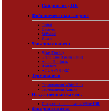
Сайдинг из ДПК
Фиброцементный сайдинг
Cedral
Decover
SidWood
Kmew
Фасадные панели
Дёке (Docke)
Grand Line (Гранд Лайн)
Альта Профиль
Ю-пласт
AQUASYSTEM
Термопанели
Термопанели White Hills
Термопанели Аляска
Искусственный камень
Искусственный камень White Hills
Фасадная плитка