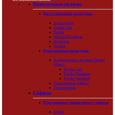
Водосточные системы
Металлические водостоки
Aquasystem
Grand Line
Docke
МеталлПрофиль
Вегасток
Optima
Пластиковые водостоки
Водосточные системы Docke
(Дёке)
Docke Lux
Docke Premium
Docke Standard
Технониколь Макси
Технониколь
Софиты
Пластиковые (виниловые) софиты
Docke