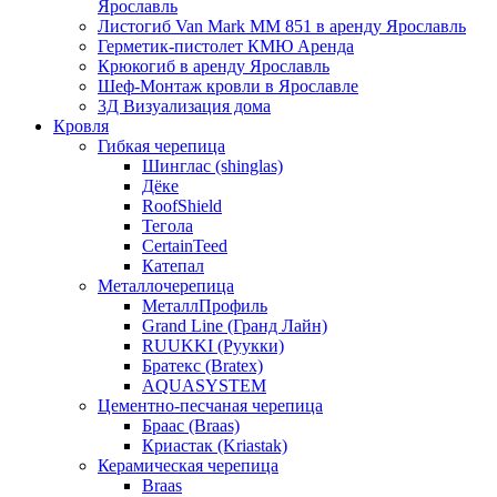
Ярославль
Листогиб Van Mark MM 851 в аренду Ярославль
Герметик-пистолет КМЮ Аренда
Крюкогиб в аренду Ярославль
Шеф-Монтаж кровли в Ярославле
3Д Визуализация дома
Кровля
Гибкая черепица
Шинглас (shinglas)
Дёке
RoofShield
Тегола
CertainTeed
Катепал
Металлочерепица
МеталлПрофиль
Grand Line (Гранд Лайн)
RUUKKI (Руукки)
Братекс (Bratex)
AQUASYSTEM
Цементно-песчаная черепица
Браас (Braas)
Криастак (Kriastak)
Керамическая черепица
Braas