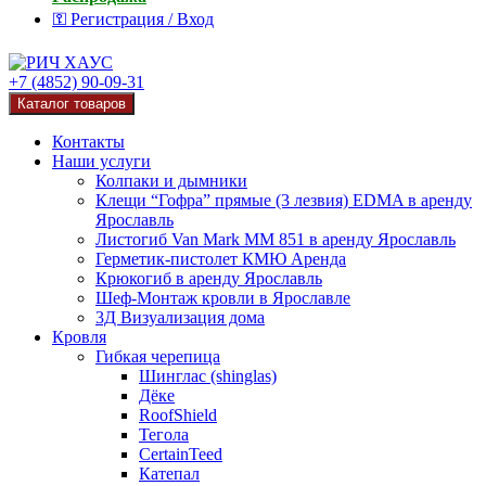
⚿ Регистрация / Вход
+7 (4852) 90-09-31
Каталог товаров
Контакты
Наши услуги
Колпаки и дымники
Клещи “Гофра” прямые (3 лезвия) EDMA в аренду
Ярославль
Листогиб Van Mark MM 851 в аренду Ярославль
Герметик-пистолет КМЮ Аренда
Крюкогиб в аренду Ярославль
Шеф-Монтаж кровли в Ярославле
3Д Визуализация дома
Кровля
Гибкая черепица
Шинглас (shinglas)
Дёке
RoofShield
Тегола
CertainTeed
Катепал