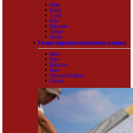
Delta
Fakro
Tyvek
Юта
Изоспан
Tegola
Docke
Гидро-пароизоляционные пленки
Delta
Юта
Изоспан
Брит
МеталлПрофиль
FarAcs