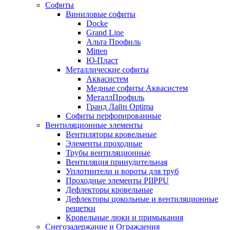
Софиты
Виниловые софиты
Docke
Grand Line
Альта Профиль
Mitten
Ю-Пласт
Металлические софиты
Аквасистем
Медные софиты Аквасистем
МеталлПрофиль
Гранд Лайн Optima
Софиты перфорированные
Вентиляционные элементы
Вентиляторы кровельные
Элементы проходные
Трубы вентиляционные
Вентиляция принудительная
Уплотнители и вороты для труб
Проходные элементы PIIPPU
Дефлекторы кровельные
Дефлекторы цокольные и вентиляционные
решетки
Кровельные люки и примыкания
Снегозадержание и Ограждения