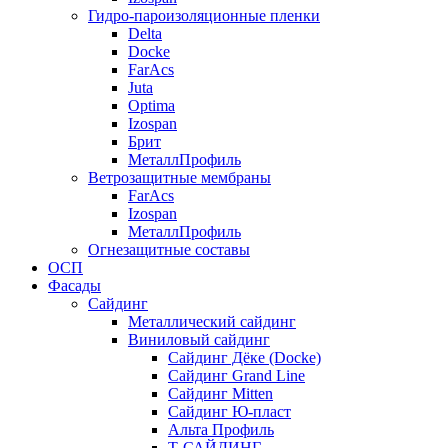
Гидро-пароизоляционные пленки
Delta
Docke
FarAcs
Juta
Optima
Izospan
Брит
МеталлПрофиль
Ветрозащитные мембраны
FarAcs
Izospan
МеталлПрофиль
Огнезащитные составы
ОСП
Фасады
Сайдинг
Металлический сайдинг
Виниловый сайдинг
Сайдинг Дёке (Docke)
Сайдинг Grand Line
Сайдинг Mitten
Сайдинг Ю-пласт
Альта Профиль
Т-САЙДИНГ