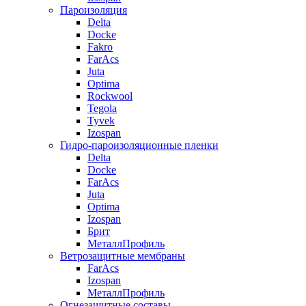
Пароизоляция
Delta
Docke
Fakro
FarAcs
Juta
Optima
Rockwool
Tegola
Tyvek
Izospan
Гидро-пароизоляционные пленки
Delta
Docke
FarAcs
Juta
Optima
Izospan
Брит
МеталлПрофиль
Ветрозащитные мембраны
FarAcs
Izospan
МеталлПрофиль
Огнезащитные составы