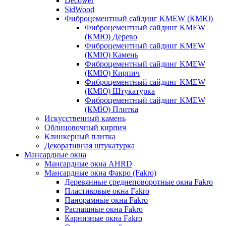
Decower
SidWood
Фиброцементный сайдинг KMEW (КМЮ)
Фиброцементный сайдинг KMEW
(КМЮ) Дерево
Фиброцементный сайдинг KMEW
(КМЮ) Камень
Фиброцементный сайдинг KMEW
(КМЮ) Кирпич
Фиброцементный сайдинг KMEW
(КМЮ) Штукатурка
Фиброцементный сайдинг KMEW
(КМЮ) Плитка
Искусственный камень
Облицовочный кирпич
Клинкерный плитка
Декоративная штукатурка
Мансардные окна
Мансардные окна AHRD
Мансардные окна Факро (Fakro)
Деревянные среднеповоротные окна Fakro
Пластиковые окна Fakro
Панорамные окна Fakro
Распашные окна Fakro
Карнизные окна Fakro