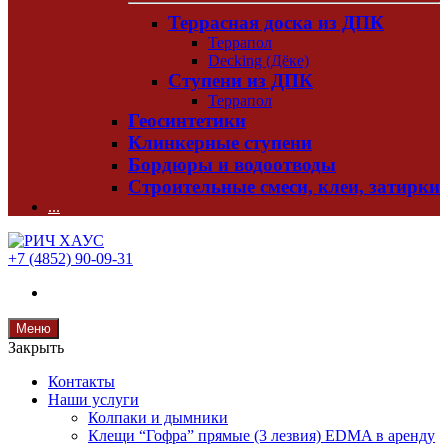
Террасная доска из ДПК
Террапол
Decking (Дёке)
Ступени из ДПК
Террапол
Геосинтетики
Клинкерные ступени
Бордюры и водоотводы
Строительные смеси, клеи, затирки
...
+7 (4852) 90-09-31
Меню
Закрыть
Контакты
Наши услуги
Колпаки и дымники
Клещи “Гофра” прямые (3 лезвия) EDMA в аренду