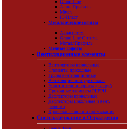
Grand Line
Альта Профиль
Mitten
Ю-Пласт
Металлические софиты
Аквасистем
Grand Line Оптима
МеталлПрофиль
Медные софиты
Вентиляционные элементы
Вентиляторы кровельные
Элементы проходные
Трубы вентиляционные
Вентиляция принудительная
Уплотнители и вороты для труб
Проходные элементы PIIPPU
Дефлекторы кровельные
Дефлекторы цокольные и вент.
решетки
Кровельные люки и примыкания
Снегозадержание и Ограждения
Гранд Лайн