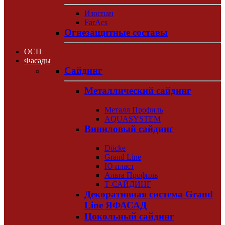
Изоспан
FarAcs
Огнезащитные составы
ОСП
Фасады
Сайдинг
Металлический сайдинг
Металл Профиль
AQUASYSTEM
Виниловый сайдинг
Döcke
Grand Line
Ю-пласт
Альта Профиль
Т-САЙДИНГ
Декоративная система Grand
Line ЯФАСАД
Цокольный сайдинг