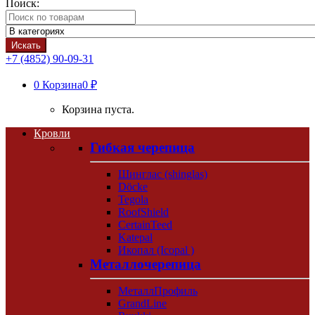
Поиск:
Искать
+7 (4852) 90-09-31
0
Корзина
0 ₽
Корзина пуста.
Кровли
Гибкая черепица
Шинглас (shinglas)
Döcke
Tegola
RoofShield
CertainTeed
Katepal
Икопал (Icopal )
Металлочерепица
МеталлПрофиль
GrandLine