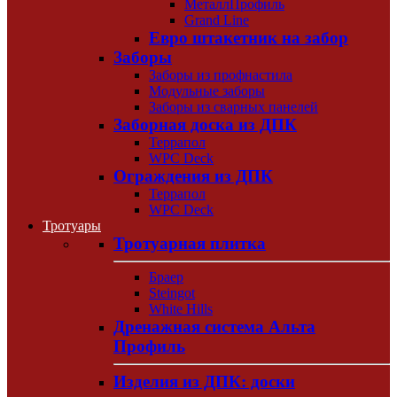
МеталлПрофиль
Grand Line
Евро штакетник на забор
Заборы
Заборы из профнастила
Модульные заборы
Заборы из сварных панелей
Заборная доска из ДПК
Террапол
WPC Deck
Ограждения из ДПК
Террапол
WPC Deck
Тротуары
Тротуарная плитка
Браер
Steingot
White Hills
Дренажная система Альта
Профиль
Изделия из ДПК: доски