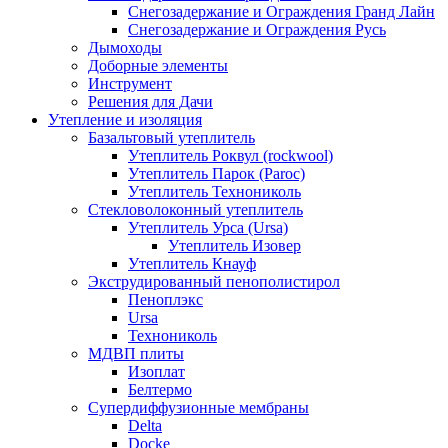
Снегозадержание и Ограждения Гранд Лайн
Снегозадержание и Ограждения Русь
Дымоходы
Доборные элементы
Инструмент
Решения для Дачи
Утепление и изоляция
Базальтовый утеплитель
Утеплитель Роквул (rockwool)
Утеплитель Парок (Paroc)
Утеплитель Технониколь
Стекловолоконный утеплитель
Утеплитель Урса (Ursa)
Утеплитель Изовер
Утеплитель Кнауф
Экструдированный пенополистирол
Пеноплэкс
Ursa
Технониколь
МДВП плиты
Изоплат
Белтермо
Супердиффузионные мембраны
Delta
Docke