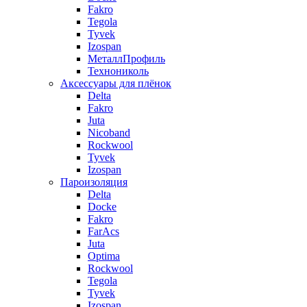
Fakro
Tegola
Tyvek
Izospan
МеталлПрофиль
Технониколь
Аксессуары для плёнок
Delta
Fakro
Juta
Nicoband
Rockwool
Tyvek
Izospan
Пароизоляция
Delta
Docke
Fakro
FarAcs
Juta
Optima
Rockwool
Tegola
Tyvek
Izospan