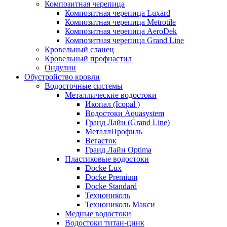
Композитная черепица
Композитная черепица Luxard
Композитная черепица Metrotile
Композитная черепица AeroDek
Композитная черепица Grand Line
Кровельный сланец
Кровельный профнастил
Ондулин
Обустройство кровли
Водосточные системы
Металлические водостоки
Икопал (Icopal )
Водостоки Aquasystem
Гранд Лайн (Grand Line)
МеталлПрофиль
Вегасток
Гранд Лайн Optima
Пластиковые водостоки
Docke Lux
Docke Premium
Docke Standard
Технониколь
Технониколь Макси
Медные водостоки
Водостоки титан-цинк