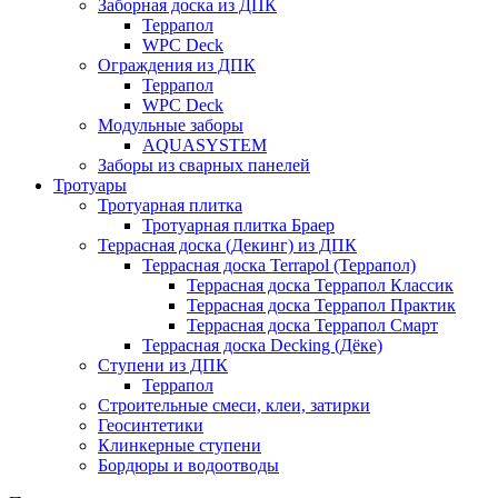
Заборная доска из ДПК
Террапол
WPC Deck
Ограждения из ДПК
Террапол
WPC Deck
Модульные заборы
AQUASYSTEM
Заборы из сварных панелей
Тротуары
Тротуарная плитка
Тротуарная плитка Браер
Террасная доска (Декинг) из ДПК
Террасная доска Terrapol (Террапол)
Террасная доска Террапол Классик
Террасная доска Террапол Практик
Террасная доска Террапол Смарт
Террасная доска Decking (Дёке)
Ступени из ДПК
Террапол
Строительные смеси, клеи, затирки
Геосинтетики
Клинкерные ступени
Бордюры и водоотводы