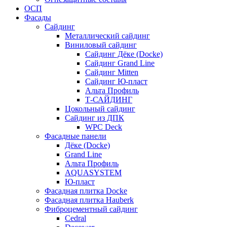
ОСП
Фасады
Сайдинг
Металлический сайдинг
Виниловый сайдинг
Сайдинг Дёке (Docke)
Сайдинг Grand Line
Сайдинг Mitten
Сайдинг Ю-пласт
Альта Профиль
Т-САЙДИНГ
Цокольный сайдинг
Сайдинг из ДПК
WPC Deck
Фасадные панели
Дёке (Docke)
Grand Line
Альта Профиль
AQUASYSTEM
Ю-пласт
Фасадная плитка Docke
Фасадная плитка Hauberk
Фиброцементный сайдинг
Cedral