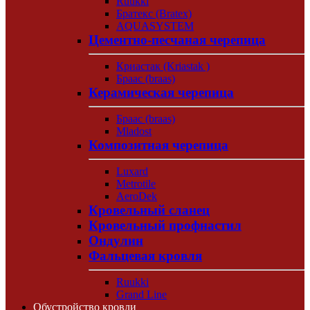
Ruukki
Братекс (Bratex)
AQUASYSTEM
Цементно-песчаная черепица
Криастак (Kriastak )
Браас (braas)
Керамическая черепица
Браас (braas)
Mladost
Композитная черепица
Luxard
Metrotile
AeroDek
Кровельный сланец
Кровельный профнастил
Ондулин
Фальцевая кровля
Ruukki
Grand Line
Обустройство кровли