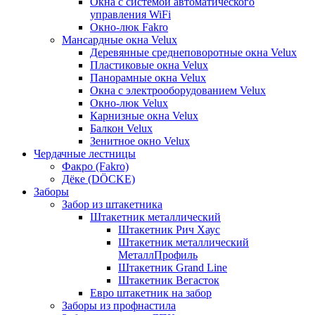
Окна с системой автоматического
управления WiFi
Окно-люк Fakro
Мансардные окна Velux
Деревянные среднеповоротные окна Velux
Пластиковые окна Velux
Панорамные окна Velux
Окна с электрооборудованием Velux
Окно-люк Velux
Карнизные окна Velux
Балкон Velux
Зенитное окно Velux
Чердачные лестницы
Факро (Fakro)
Дёке (DÖCKE)
Заборы
Забор из штакетника
Штакетник металлический
Штакетник Рич Хаус
Штакетник металлический
МеталлПрофиль
Штакетник Grand Line
Штакетник Вегасток
Евро штакетник на забор
Заборы из профнастила