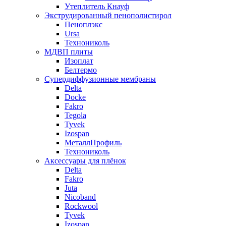
Утеплитель Кнауф
Экструдированный пенополистирол
Пеноплэкс
Ursa
Технониколь
МДВП плиты
Изоплат
Белтермо
Супердиффузионные мембраны
Delta
Docke
Fakro
Tegola
Tyvek
Izospan
МеталлПрофиль
Технониколь
Аксессуары для плёнок
Delta
Fakro
Juta
Nicoband
Rockwool
Tyvek
Izospan