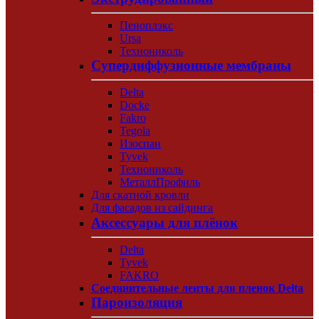
Пеноплэкс
Ursa
Технониколь
Супердиффузионные мембраны
Delta
Docke
Fakro
Tegola
Изоспан
Tyvek
Технониколь
МеталлПрофиль
Для скатной кровли
Для фасадов из сайдинга
Аксессуары для плёнок
Delta
Tyvek
FAKRO
Соединительные ленты для пленок Delta
Пароизоляция