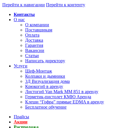
Перейти к навигации
Перейти к контенту
Контакты
О нас
О компании
Поставщикам
Оплата
Доставка
Гарантия
Вакансии
Статьи
Написать директору
Услуги
Шеф-Монтаж
Колпаки и дымники
3Д Визуализация дома
Крюкогиб в аренду
Листогиб Van Mark MM 851 в аренду
Герметик-пистолет КМЮ Аренда
Клещи “Гофра” прямые EDMA в аренду
Бесплатное обучение
Прайсы
Акции
Распродажа