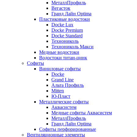
МеталлПрофиль
Вегасток
Гранд Лайн Optima
Пластиковые водостоки
Docke Lux
Docke Premium
Docke Standard
Технониколь
Технониколь Макси
Медные водостоки
Водостоки титан-цинк
Софиты
Виниловые софиты
Docke
Grand Line
Альта Профиль
Mitten
Ю-Пласт
Металлические софиты
Аквасистем
Медные софиты Аквасистем
МеталлПрофиль
Гранд Лайн Optima
Софиты перфорированные
Вентиляционные элементы