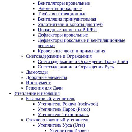
Вентиляторы кровельные
Элементы проходные
Трубы вентиляционные
Вентиляция принудительная
Уплотнители и вороты для труб
Проходные элементы PIIPPU
Дефлекторы кровельные
Дефлекторы цокольные и вентиляционные
решетки
Кровельные люки и примыкания
Снегозадержание и Ограждения
Снегозадержание и Ограждения Гранд Лайн
Снегозадержание и Ограждения Русь
Дымоходы
Доборные элементы
Инструмент
Решения для Дачи
Утепление и изоляция
Базальтовый утеплитель
Утеплитель Роквул (rockwool)
Утеплитель Парок (Paroc)
Утеплитель Технониколь
Стекловолоконный утеплитель
Утеплитель Урса (Ursa)
Утеплитель Изовер