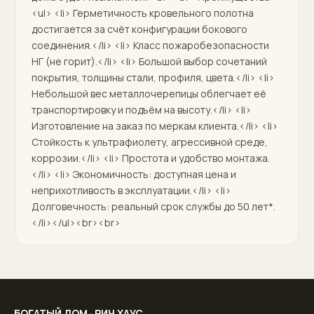
<ul> <li> Герметичность кровельного полотна
достигается за счёт конфигурации бокового
соединения.</li> <li> Класс пожаробезопасности
НГ (не горит).</li> <li> Большой выбор сочетаний
покрытия, толщины стали, профиля, цвета.</li> <li>
Небольшой вес металлочерепицы облегчает её
транспортировку и подъём на высоту.</li> <li>
Изготовление на заказ по меркам клиента.</li> <li>
Стойкость к ультрафиолету, агрессивной среде,
коррозии.</li> <li> Простота и удобство монтажа.
</li> <li> Экономичность: доступная цена и
неприхотливость в эксплуатации.</li> <li>
Долговечность: реальный срок службы до 50 лет*.
</li></ul><br><br>
БОГАТЫЙ ДОМ · РИЧ ХАУС