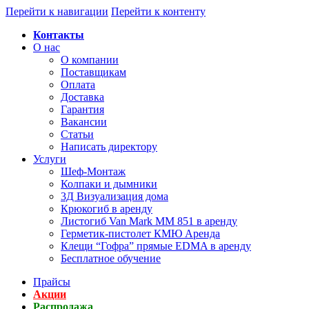
Перейти к навигации
Перейти к контенту
Контакты
О нас
О компании
Поставщикам
Оплата
Доставка
Гарантия
Вакансии
Статьи
Написать директору
Услуги
Шеф-Монтаж
Колпаки и дымники
3Д Визуализация дома
Крюкогиб в аренду
Листогиб Van Mark MM 851 в аренду
Герметик-пистолет КМЮ Аренда
Клещи “Гофра” прямые EDMA в аренду
Бесплатное обучение
Прайсы
Акции
Распродажа