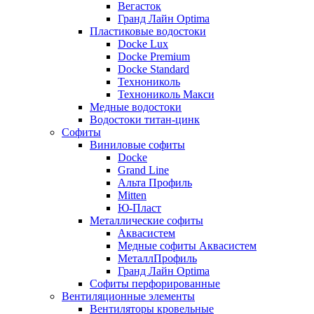
Вегасток
Гранд Лайн Optima
Пластиковые водостоки
Docke Lux
Docke Premium
Docke Standard
Технониколь
Технониколь Макси
Медные водостоки
Водостоки титан-цинк
Софиты
Виниловые софиты
Docke
Grand Line
Альта Профиль
Mitten
Ю-Пласт
Металлические софиты
Аквасистем
Медные софиты Аквасистем
МеталлПрофиль
Гранд Лайн Optima
Софиты перфорированные
Вентиляционные элементы
Вентиляторы кровельные