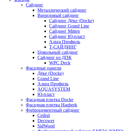
Сайдинг
Металлический сайдинг
Виниловый сайдинг
Сайдинг Дёке (Docke)
Сайдинг Grand Line
Сайдинг Mitten
Сайдинг Ю-пласт
Альта Профиль
Т-САЙДИНГ
Цокольный сайдинг
Сайдинг из ДПК
WPC Deck
Фасадные панели
Дёке (Docke)
Grand Line
Альта Профиль
AQUASYSTEM
Ю-пласт
Фасадная плитка Docke
Фасадная плитка Hauberk
Фиброцементный сайдинг
Cedral
Decower
SidWood