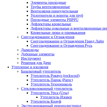
Элементы проходные
Трубы вентиляционные
Вентиляция принудительная
Уплотнители и вороты для труб
Проходные элементы PIIPPU
Дефлекторы кровельные
Дефлекторы цокольные и вентиляционные ре
Кровельные люки и примыкания
Снегозадержание и Ограждения
Снегозадержание и Ограждения Гранд Лайн
Снегозадержание и Ограждения Русь
Дымоходы
Доборные элементы
Инструмент
Решения для Дачи
Утепление и изоляция
Базальтовый утеплитель
Утеплитель Роквул (rockwool)
Утеплитель Парок (Paroc)
Утеплитель Технониколь
Стекловолоконный утеплитель
Утеплитель Урса (Ursa)
Утеплитель Изовер
Утеплитель Кнауф
Экструдированный пенополистирол