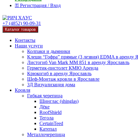
⚿ Регистрация / Вход
+7 (4852) 90-09-31
Каталог товаров
Контакты
Наши услуги
Колпаки и дымники
Клещи “Гофра” прямые (3 лезвия) EDMA в аренду 
Листогиб Van Mark MM 851 в аренду Ярославль
Герметик-пистолет КМЮ Аренда
Крюкогиб в аренду Ярославль
Шеф-Монтаж кровли в Ярославле
3Д Визуализация дома
Кровля
Гибкая черепица
Шинглас (shinglas)
Дёке
RoofShield
Тегола
CertainTeed
Катепал
Металлочерепица