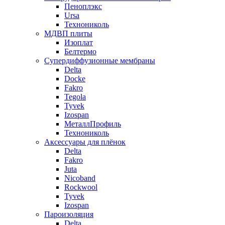
Пеноплэкс
Ursa
Технониколь
МДВП плиты
Изоплат
Белтермо
Супердиффузионные мембраны
Delta
Docke
Fakro
Tegola
Tyvek
Izospan
МеталлПрофиль
Технониколь
Аксессуары для плёнок
Delta
Fakro
Juta
Nicoband
Rockwool
Tyvek
Izospan
Пароизоляция
Delta