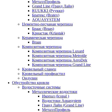
МеталлПрофиль
Grand Line (Гранд Лайн)
RUUKKI (Руукки)
Братекс (Bratex)
AQUASYSTEM
Цементно-песчаная черепица
Браас (Braas)
Криастак (Kriastak)
Керамическая черепица
Braas
Композитная черепица
Композитная черепица Luxard
Композитная черепица Metrotile
Композитная черепица AeroDek
Композитная черепица Grand Line
Кровельный сланец
Кровельный профнастил
Ондулин
Обустройство кровли
Водосточные системы
Металлические водостоки
Икопал (Icopal )
Водостоки Aquasystem
Гранд Лайн (Grand Line)
МеталлПрофиль