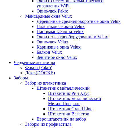
Окна с системой автоматического
управления WiFi
Окно-люк Fakro
Мансардные окна Velux
Деревянные среднеповоротные окна Velux
Пластиковые окна Velux
Панорамные окна Velux
Окна с электрооборудованием Velux
Окно-люк Velux
Карнизные окна Velux
Балкон Velux
Зенитное окно Velux
Чердачные лестницы
Факро (Fakro)
Дёке (DÖCKE)
Заборы
Забор из штакетника
Штакетник металлический
Штакетник Рич Хаус
Штакетник металлический
МеталлПрофиль
Штакетник Grand Line
Штакетник Вегасток
Евро штакетник на забор
Заборы из профнастила