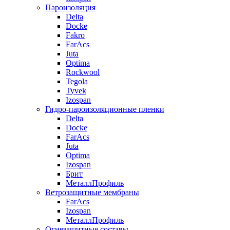
Пароизоляция
Delta
Docke
Fakro
FarAcs
Juta
Optima
Rockwool
Tegola
Tyvek
Izospan
Гидро-пароизоляционные пленки
Delta
Docke
FarAcs
Juta
Optima
Izospan
Брит
МеталлПрофиль
Ветрозащитные мембраны
FarAcs
Izospan
МеталлПрофиль
Огнезащитные составы