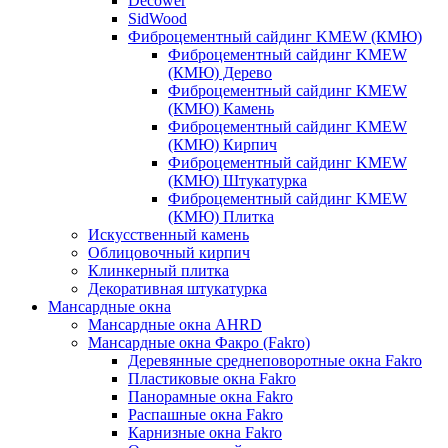
Decower
SidWood
Фиброцементный сайдинг KMEW (КМЮ)
Фиброцементный сайдинг KMEW
(КМЮ) Дерево
Фиброцементный сайдинг KMEW
(КМЮ) Камень
Фиброцементный сайдинг KMEW
(КМЮ) Кирпич
Фиброцементный сайдинг KMEW
(КМЮ) Штукатурка
Фиброцементный сайдинг KMEW
(КМЮ) Плитка
Искусственный камень
Облицовочный кирпич
Клинкерный плитка
Декоративная штукатурка
Мансардные окна
Мансардные окна AHRD
Мансардные окна Факро (Fakro)
Деревянные среднеповоротные окна Fakro
Пластиковые окна Fakro
Панорамные окна Fakro
Распашные окна Fakro
Карнизные окна Fakro