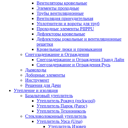
Вентиляторы кровельные
Элементы проходные
Трубы вентиляционные
Вентиляция принудительная
Уплотнители и вороты для труб
Проходные элементы PIIPPU
Дефлекторы кровельные
Дефлекторы цокольные и вентиляционные
решетки
Кровельные люки и примыкания
Снегозадержание и Ограждения
Снегозадержание и Ограждения Гранд Лайн
Снегозадержание и Ограждения Русь
Дымоходы
Доборные элементы
Инструмент
Решения для Дачи
Утепление и изоляция
Базальтовый утеплитель
Утеплитель Роквул (rockwool)
Утеплитель Парок (Paroc)
Утеплитель Технониколь
Стекловолоконный утеплитель
Утеплитель Урса (Ursa)
Утеплитель Изовер