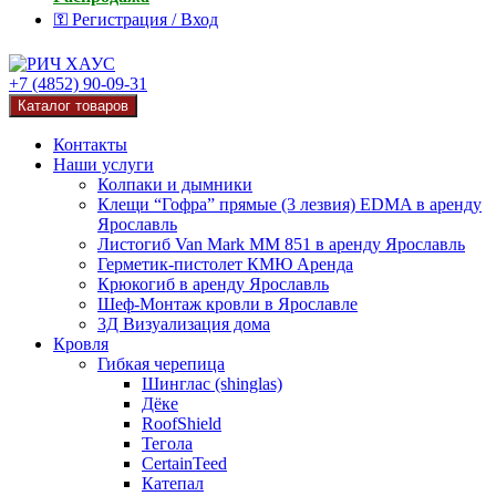
⚿ Регистрация / Вход
+7 (4852) 90-09-31
Каталог товаров
Контакты
Наши услуги
Колпаки и дымники
Клещи “Гофра” прямые (3 лезвия) EDMA в аренду
Ярославль
Листогиб Van Mark MM 851 в аренду Ярославль
Герметик-пистолет КМЮ Аренда
Крюкогиб в аренду Ярославль
Шеф-Монтаж кровли в Ярославле
3Д Визуализация дома
Кровля
Гибкая черепица
Шинглас (shinglas)
Дёке
RoofShield
Тегола
CertainTeed
Катепал