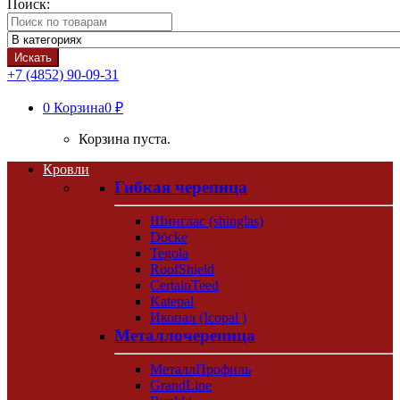
Поиск:
Искать
+7 (4852) 90-09-31
0
Корзина
0 ₽
Корзина пуста.
Кровли
Гибкая черепица
Шинглас (shinglas)
Döcke
Tegola
RoofShield
CertainTeed
Katepal
Икопал (Icopal )
Металлочерепица
МеталлПрофиль
GrandLine