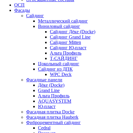
ОСП
Фасады
Сайдинг
Металлический сайдинг
Виниловый сайдинг
Сайдинг Дёке (Docke)
Сайдинг Grand Line
Сайдинг Mitten
Сайдинг Ю-пласт
Альта Профиль
Т-САЙДИНГ
Цокольный сайдинг
Сайдинг из ДПК
WPC Deck
Фасадные панели
Дёке (Docke)
Grand Line
Альта Профиль
AQUASYSTEM
Ю-пласт
Фасадная плитка Docke
Фасадная плитка Hauberk
Фиброцементный сайдинг
Cedral