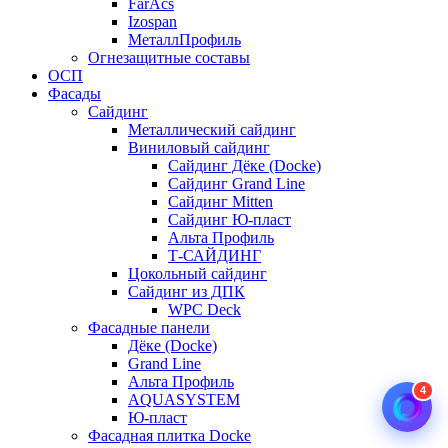
FarAcs
Izospan
МеталлПрофиль
Огнезащитные составы
ОСП
Фасады
Сайдинг
Металлический сайдинг
Виниловый сайдинг
Сайдинг Дёке (Docke)
Сайдинг Grand Line
Сайдинг Mitten
Сайдинг Ю-пласт
Альта Профиль
Т-САЙДИНГ
Цокольный сайдинг
Сайдинг из ДПК
WPC Deck
Фасадные панели
Дёке (Docke)
Grand Line
Альта Профиль
4
AQUASYSTEM
Ю-пласт
Фасадная плитка Docke