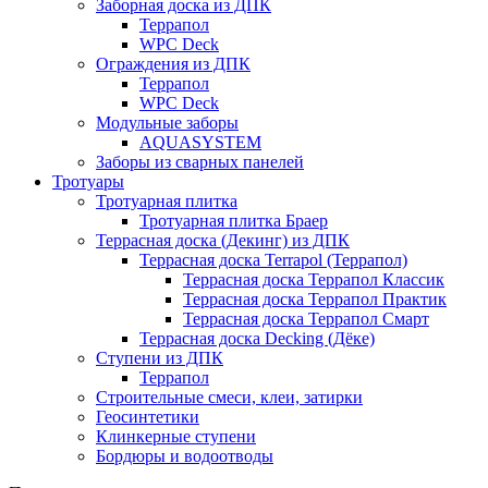
Заборная доска из ДПК
Террапол
WPC Deck
Ограждения из ДПК
Террапол
WPC Deck
Модульные заборы
AQUASYSTEM
Заборы из сварных панелей
Тротуары
Тротуарная плитка
Тротуарная плитка Браер
Террасная доска (Декинг) из ДПК
Террасная доска Terrapol (Террапол)
Террасная доска Террапол Классик
Террасная доска Террапол Практик
Террасная доска Террапол Смарт
Террасная доска Decking (Дёке)
Ступени из ДПК
Террапол
Строительные смеси, клеи, затирки
Геосинтетики
Клинкерные ступени
Бордюры и водоотводы