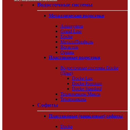
Водосточные системы
Металлические водостоки
Aquasystem
Grand Line
Docke
МеталлПрофиль
Вегасток
Optima
Пластиковые водостоки
Водосточные системы Docke
(Дёке)
Docke Lux
Docke Premium
Docke Standard
Технониколь Макси
Технониколь
Софиты
Пластиковые (виниловые) софиты
Docke