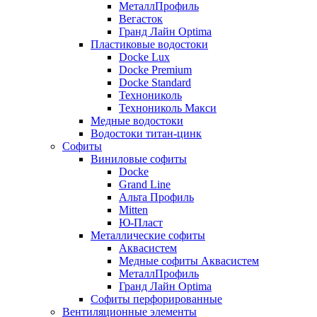
МеталлПрофиль
Вегасток
Гранд Лайн Optima
Пластиковые водостоки
Docke Lux
Docke Premium
Docke Standard
Технониколь
Технониколь Макси
Медные водостоки
Водостоки титан-цинк
Софиты
Виниловые софиты
Docke
Grand Line
Альта Профиль
Mitten
Ю-Пласт
Металлические софиты
Аквасистем
Медные софиты Аквасистем
МеталлПрофиль
Гранд Лайн Optima
Софиты перфорированные
Вентиляционные элементы