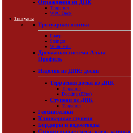
Ограждения из ДПК
Террапол
WPC Deck
Тротуары
Тротуарная плитка
Браер
Steingot
White Hills
Дренажная система Альта
Профиль
Изделия из ДПК: доски
Террасная доска из ДПК
Террапол
Decking (Дёке)
Ступени из ДПК
Террапол
Геосинтетики
Клинкерные ступени
Бордюры и водоотводы
Строительные смеси, клеи, затирки