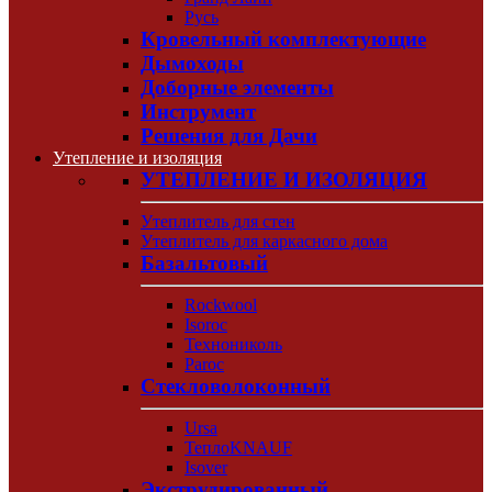
Русь
Кровельный комплектующие
Дымоходы
Доборные элементы
Инструмент
Решения для Дачи
Утепление и изоляция
УТЕПЛЕНИЕ И ИЗОЛЯЦИЯ
Утеплитель для стен
Утеплитель для каркасного дома
Базальтовый
Rockwool
Isoroc
Технониколь
Paroc
Стекловолоконный
Ursa
ТеплоKNAUF
Isover
Экструдированный