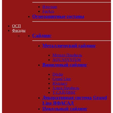
Изоспан
FarAcs
Огнезащитные составы
ОСП
Фасады
Сайдинг
Металлический сайдинг
Металл Профиль
AQUASYSTEM
Виниловый сайдинг
Döcke
Grand Line
Ю-пласт
Альта Профиль
Т-САЙДИНГ
Декоративная система Grand
Line ЯФАСАД
Цокольный сайдинг