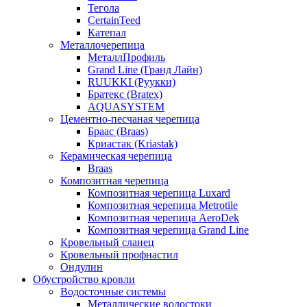
Тегола
CertainTeed
Катепал
Металлочерепица
МеталлПрофиль
Grand Line (Гранд Лайн)
RUUKKI (Руукки)
Братекс (Bratex)
AQUASYSTEM
Цементно-песчаная черепица
Браас (Braas)
Криастак (Kriastak)
Керамическая черепица
Braas
Композитная черепица
Композитная черепица Luxard
Композитная черепица Metrotile
Композитная черепица AeroDek
Композитная черепица Grand Line
Кровельный сланец
Кровельный профнастил
Ондулин
Обустройство кровли
Водосточные системы
Металлические водостоки