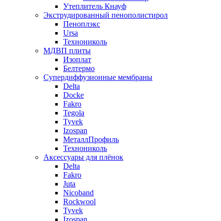
Утеплитель Кнауф
Экструдированный пенополистирол
Пеноплэкс
Ursa
Технониколь
МДВП плиты
Изоплат
Белтермо
Супердиффузионные мембраны
Delta
Docke
Fakro
Tegola
Tyvek
Izospan
МеталлПрофиль
Технониколь
Аксессуары для плёнок
Delta
Fakro
Juta
Nicoband
Rockwool
Tyvek
Izospan