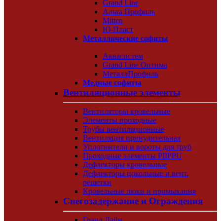
Grand Line
Альта Профиль
Mitten
Ю-Пласт
Металлические софиты
Аквасистем
Grand Line Оптима
МеталлПрофиль
Медные софиты
Вентиляционные элементы
Вентиляторы кровельные
Элементы проходные
Трубы вентиляционные
Вентиляция принудительная
Уплотнители и вороты для труб
Проходные элементы PIIPPU
Дефлекторы кровельные
Дефлекторы цокольные и вент.
решетки
Кровельные люки и примыкания
Снегозадержание и Ограждения
Гранд Лайн