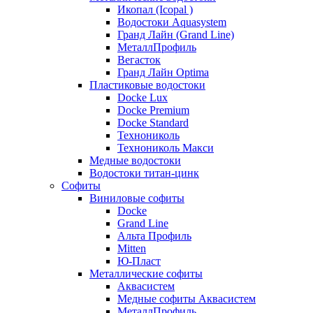
Икопал (Icopal )
Водостоки Aquasystem
Гранд Лайн (Grand Line)
МеталлПрофиль
Вегасток
Гранд Лайн Optima
Пластиковые водостоки
Docke Lux
Docke Premium
Docke Standard
Технониколь
Технониколь Макси
Медные водостоки
Водостоки титан-цинк
Софиты
Виниловые софиты
Docke
Grand Line
Альта Профиль
Mitten
Ю-Пласт
Металлические софиты
Аквасистем
Медные софиты Аквасистем
МеталлПрофиль