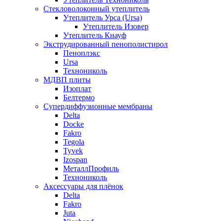
Стекловолоконный утеплитель
Утеплитель Урса (Ursa)
Утеплитель Изовер
Утеплитель Кнауф
Экструдированный пенополистирол
Пеноплэкс
Ursa
Технониколь
МДВП плиты
Изоплат
Белтермо
Супердиффузионные мембраны
Delta
Docke
Fakro
Tegola
Tyvek
Izospan
МеталлПрофиль
Технониколь
Аксессуары для плёнок
Delta
Fakro
Juta