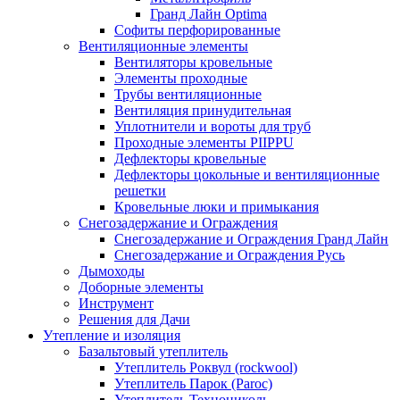
Гранд Лайн Optima
Софиты перфорированные
Вентиляционные элементы
Вентиляторы кровельные
Элементы проходные
Трубы вентиляционные
Вентиляция принудительная
Уплотнители и вороты для труб
Проходные элементы PIIPPU
Дефлекторы кровельные
Дефлекторы цокольные и вентиляционные
решетки
Кровельные люки и примыкания
Снегозадержание и Ограждения
Снегозадержание и Ограждения Гранд Лайн
Снегозадержание и Ограждения Русь
Дымоходы
Доборные элементы
Инструмент
Решения для Дачи
Утепление и изоляция
Базальтовый утеплитель
Утеплитель Роквул (rockwool)
Утеплитель Парок (Paroc)
Утеплитель Технониколь