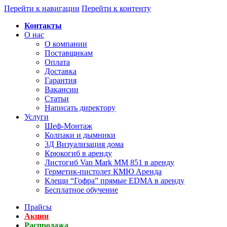
Перейти к навигации
Перейти к контенту
Контакты
О нас
О компании
Поставщикам
Оплата
Доставка
Гарантия
Вакансии
Статьи
Написать директору
Услуги
Шеф-Монтаж
Колпаки и дымники
3Д Визуализация дома
Крюкогиб в аренду
Листогиб Van Mark MM 851 в аренду
Герметик-пистолет КМЮ Аренда
Клещи “Гофра” прямые EDMA в аренду
Бесплатное обучение
Прайсы
Акции
Распродажа