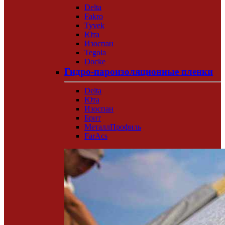
Delta
Fakro
Tyvek
Юта
Изоспан
Tegola
Docke
Гидро-пароизоляционные пленки
Delta
Юта
Изоспан
Брит
МеталлПрофиль
FarAcs