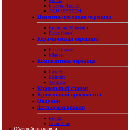
Ruukki
Братекс (Bratex)
AQUASYSTEM
Цементно-песчаная черепица
Криастак (Kriastak )
Браас (braas)
Керамическая черепица
Браас (braas)
Mladost
Композитная черепица
Luxard
Metrotile
AeroDek
Кровельный сланец
Кровельный профнастил
Ондулин
Фальцевая кровля
Ruukki
Grand Line
Обустройство кровли