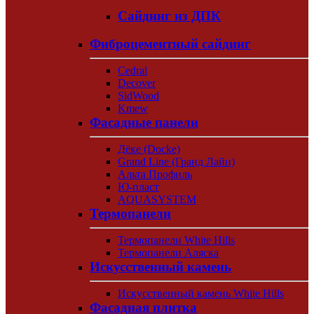
Сайдинг из ДПК
Фиброцементный сайдинг
Cedral
Decover
SidWood
Kmew
Фасадные панели
Дёке (Docke)
Grand Line (Гранд Лайн)
Альта Профиль
Ю-пласт
AQUASYSTEM
Термопанели
Термопанели White Hills
Термопанели Аляска
Искусственный камень
Искусственный камень White Hills
Фасадная плитка