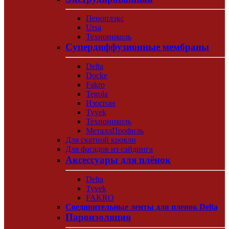
Пеноплэкс
Ursa
Технониколь
Супердиффузионные мембраны
Delta
Docke
Fakro
Tegola
Изоспан
Tyvek
Технониколь
МеталлПрофиль
Для скатной кровли
Для фасадов из сайдинга
Аксессуары для плёнок
Delta
Tyvek
FAKRO
Соединительные ленты для пленок Delta
Пароизоляция