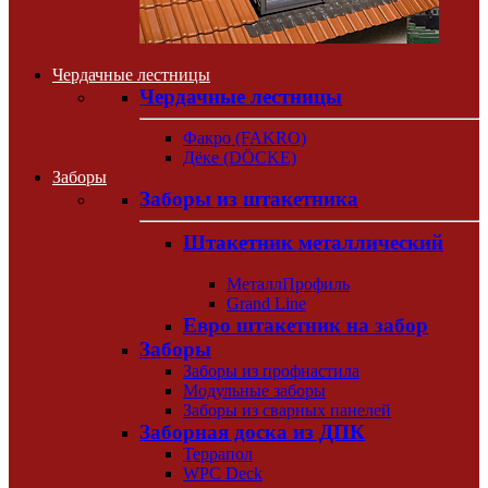
Чердачные лестницы
Чердачные лестницы
Факро (FAKRO)
Дёке (DÖCKE)
Заборы
Заборы из штакетника
Штакетник металлический
МеталлПрофиль
Grand Line
Евро штакетник на забор
Заборы
Заборы из профнастила
Модульные заборы
Заборы из сварных панелей
Заборная доска из ДПК
Террапол
WPC Deck