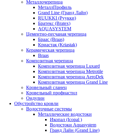
Металлочерепица
МеталлПрофиль
Grand Line (Гранд Лайн)
RUUKKI (Руукки)
Братекс (Bratex)
AQUASYSTEM
Цементно-песчаная черепица
Браас (Braas)
Криастак (Kriastak)
Керамическая черепица
Braas
Композитная черепица
Композитная черепица Luxard
Композитная черепица Metrotile
Композитная черепица AeroDek
Композитная черепица Grand Line
Кровельный сланец
Кровельный профнастил
Ондулин
Обустройство кровли
Водосточные системы
Металлические водостоки
Икопал (Icopal )
Водостоки Aquasystem
Гранд Лайн (Grand Line)