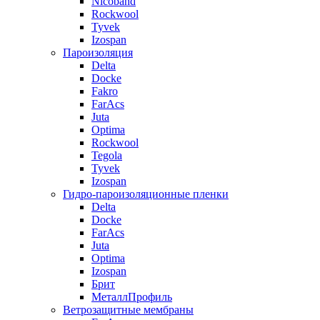
Nicoband
Rockwool
Tyvek
Izospan
Пароизоляция
Delta
Docke
Fakro
FarAcs
Juta
Optima
Rockwool
Tegola
Tyvek
Izospan
Гидро-пароизоляционные пленки
Delta
Docke
FarAcs
Juta
Optima
Izospan
Брит
МеталлПрофиль
Ветрозащитные мембраны