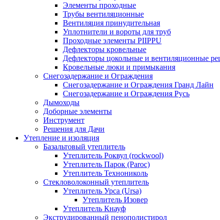
Элементы проходные
Трубы вентиляционные
Вентиляция принудительная
Уплотнители и вороты для труб
Проходные элементы PIIPPU
Дефлекторы кровельные
Дефлекторы цокольные и вентиляционные ре
Кровельные люки и примыкания
Снегозадержание и Ограждения
Снегозадержание и Ограждения Гранд Лайн
Снегозадержание и Ограждения Русь
Дымоходы
Доборные элементы
Инструмент
Решения для Дачи
Утепление и изоляция
Базальтовый утеплитель
Утеплитель Роквул (rockwool)
Утеплитель Парок (Paroc)
Утеплитель Технониколь
Стекловолоконный утеплитель
Утеплитель Урса (Ursa)
Утеплитель Изовер
Утеплитель Кнауф
Экструдированный пенополистирол