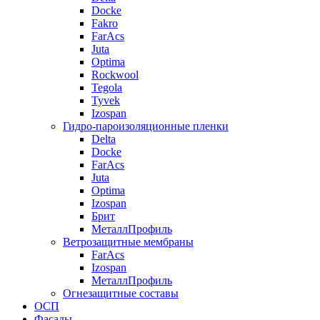
Docke
Fakro
FarAcs
Juta
Optima
Rockwool
Tegola
Tyvek
Izospan
Гидро-пароизоляционные пленки
Delta
Docke
FarAcs
Juta
Optima
Izospan
Брит
МеталлПрофиль
Ветрозащитные мембраны
FarAcs
Izospan
МеталлПрофиль
Огнезащитные составы
ОСП
Фасады