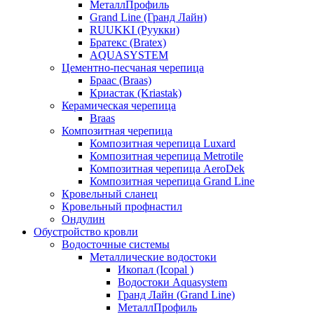
МеталлПрофиль
Grand Line (Гранд Лайн)
RUUKKI (Руукки)
Братекс (Bratex)
AQUASYSTEM
Цементно-песчаная черепица
Браас (Braas)
Криастак (Kriastak)
Керамическая черепица
Braas
Композитная черепица
Композитная черепица Luxard
Композитная черепица Metrotile
Композитная черепица AeroDek
Композитная черепица Grand Line
Кровельный сланец
Кровельный профнастил
Ондулин
Обустройство кровли
Водосточные системы
Металлические водостоки
Икопал (Icopal )
Водостоки Aquasystem
Гранд Лайн (Grand Line)
МеталлПрофиль