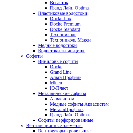
Вегасток
Гранд Лайн Optima
Пластиковые водостоки
Docke Lux
Docke Premium
Docke Standard
Технониколь
Технониколь Макси
Медные водостоки
Водостоки титан-цинк
Софиты
Виниловые софиты
Docke
Grand Line
Альта Профиль
Mitten
Ю-Пласт
Металлические софиты
Аквасистем
Медные софиты Аквасистем
МеталлПрофиль
Гранд Лайн Optima
Софиты перфорированные
Вентиляционные элементы
Вентиляторы кровельные