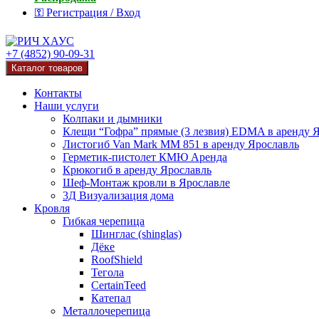
⚿ Регистрация / Вход
+7 (4852) 90-09-31
Каталог товаров
Контакты
Наши услуги
Колпаки и дымники
Клещи “Гофра” прямые (3 лезвия) EDMA в аренду 
Листогиб Van Mark MM 851 в аренду Ярославль
Герметик-пистолет КМЮ Аренда
Крюкогиб в аренду Ярославль
Шеф-Монтаж кровли в Ярославле
3Д Визуализация дома
Кровля
Гибкая черепица
Шинглас (shinglas)
Дёке
RoofShield
Тегола
CertainTeed
Катепал
Металлочерепица