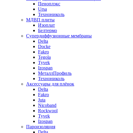
Пеноплэкс
Ursa
Технониколь
МДВП плиты
Изоплат
Белтермо
Супердиффузионные мембраны
Delta
Docke
Fakro
Tegola
Tyvek
Izospan
МеталлПрофиль
Технониколь
Аксессуары для плёнок
Delta
Fakro
Juta
Nicoband
Rockwool
Tyvek
Izospan
Пароизоляция
Delta