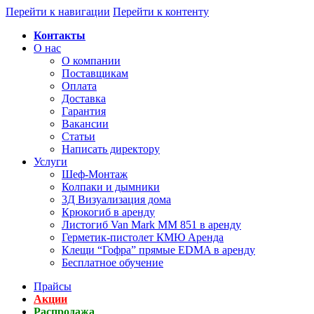
Перейти к навигации
Перейти к контенту
Контакты
О нас
О компании
Поставщикам
Оплата
Доставка
Гарантия
Вакансии
Статьи
Написать директору
Услуги
Шеф-Монтаж
Колпаки и дымники
3Д Визуализация дома
Крюкогиб в аренду
Листогиб Van Mark MM 851 в аренду
Герметик-пистолет КМЮ Аренда
Клещи “Гофра” прямые EDMA в аренду
Бесплатное обучение
Прайсы
Акции
Распродажа