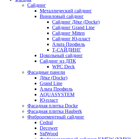
Сайдинг
Металлический сайдинг
Виниловый сайдинг
Сайдинг Дёке (Docke)
Сайдинг Grand Line
Сайдинг Mitten
Сайдинг Ю-пласт
Альта Профиль
Т-САЙДИНГ
Цокольный сайдинг
Сайдинг из ДПК
WPC Deck
Фасадные панели
Дёке (Docke)
Grand Line
Альта Профиль
AQUASYSTEM
Ю-пласт
Фасадная плитка Docke
Фасадная плитка Hauberk
Фиброцементный сайдинг
Cedral
Decower
SidWood