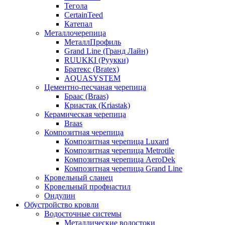
Тегола
CertainTeed
Катепал
Металлочерепица
МеталлПрофиль
Grand Line (Гранд Лайн)
RUUKKI (Руукки)
Братекс (Bratex)
AQUASYSTEM
Цементно-песчаная черепица
Браас (Braas)
Криастак (Kriastak)
Керамическая черепица
Braas
Композитная черепица
Композитная черепица Luxard
Композитная черепица Metrotile
Композитная черепица AeroDek
Композитная черепица Grand Line
Кровельный сланец
Кровельный профнастил
Ондулин
Обустройство кровли
Водосточные системы
Металлические водостоки