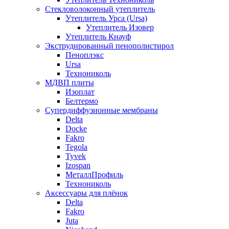
Стекловолоконный утеплитель
Утеплитель Урса (Ursa)
Утеплитель Изовер
Утеплитель Кнауф
Экструдированный пенополистирол
Пеноплэкс
Ursa
Технониколь
МДВП плиты
Изоплат
Белтермо
Супердиффузионные мембраны
Delta
Docke
Fakro
Tegola
Tyvek
Izospan
МеталлПрофиль
Технониколь
Аксессуары для плёнок
Delta
Fakro
Juta