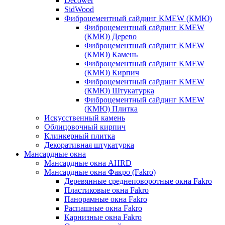
Decower
SidWood
Фиброцементный сайдинг KMEW (КМЮ)
Фиброцементный сайдинг KMEW
(КМЮ) Дерево
Фиброцементный сайдинг KMEW
(КМЮ) Камень
Фиброцементный сайдинг KMEW
(КМЮ) Кирпич
Фиброцементный сайдинг KMEW
(КМЮ) Штукатурка
Фиброцементный сайдинг KMEW
(КМЮ) Плитка
Искусственный камень
Облицовочный кирпич
Клинкерный плитка
Декоративная штукатурка
Мансардные окна
Мансардные окна AHRD
Мансардные окна Факро (Fakro)
Деревянные среднеповоротные окна Fakro
Пластиковые окна Fakro
Панорамные окна Fakro
Распашные окна Fakro
Карнизные окна Fakro