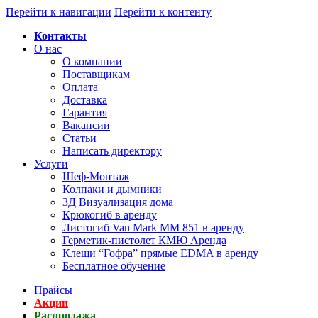
Перейти к навигации
Перейти к контенту
Контакты
О нас
О компании
Поставщикам
Оплата
Доставка
Гарантия
Вакансии
Статьи
Написать директору
Услуги
Шеф-Монтаж
Колпаки и дымники
3Д Визуализация дома
Крюкогиб в аренду
Листогиб Van Mark MM 851 в аренду
Герметик-пистолет КМЮ Аренда
Клещи “Гофра” прямые EDMA в аренду
Бесплатное обучение
Прайсы
Акции
Распродажа