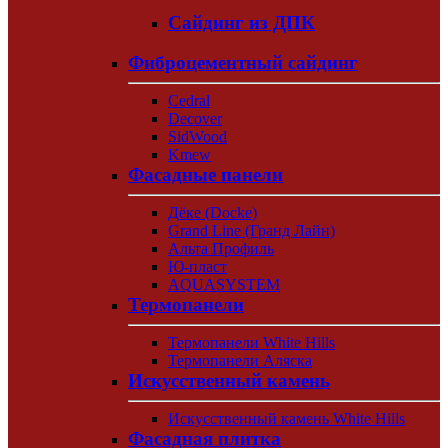
Сайдинг из ДПК
Фиброцементный сайдинг
Cedral
Decover
SidWood
Kmew
Фасадные панели
Дёке (Docke)
Grand Line (Гранд Лайн)
Альта Профиль
Ю-пласт
AQUASYSTEM
Термопанели
Термопанели White Hills
Термопанели Аляска
Искусственный камень
Искусственный камень White Hills
Фасадная плитка