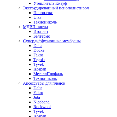
Утеплитель Кнауф
Экструдированный пенополистирол
Пеноплэкс
Ursa
Технониколь
МДВП плиты
Изоплат
Белтермо
Супердиффузионные мембраны
Delta
Docke
Fakro
Tegola
Tyvek
Izospan
МеталлПрофиль
Технониколь
Аксессуары для плёнок
Delta
Fakro
Juta
Nicoband
Rockwool
Tyvek
Izospan