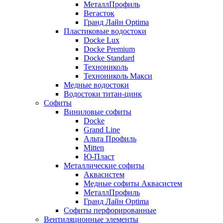
МеталлПрофиль
Вегасток
Гранд Лайн Optima
Пластиковые водостоки
Docke Lux
Docke Premium
Docke Standard
Технониколь
Технониколь Макси
Медные водостоки
Водостоки титан-цинк
Софиты
Виниловые софиты
Docke
Grand Line
Альта Профиль
Mitten
Ю-Пласт
Металлические софиты
Аквасистем
Медные софиты Аквасистем
МеталлПрофиль
Гранд Лайн Optima
Софиты перфорированные
Вентиляционные элементы