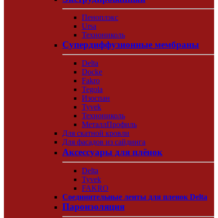
Пеноплэкс
Ursa
Технониколь
Супердиффузионные мембраны
Delta
Docke
Fakro
Tegola
Изоспан
Tyvek
Технониколь
МеталлПрофиль
Для скатной кровли
Для фасадов из сайдинга
Аксессуары для плёнок
Delta
Tyvek
FAKRO
Соединительные ленты для пленок Delta
Пароизоляция