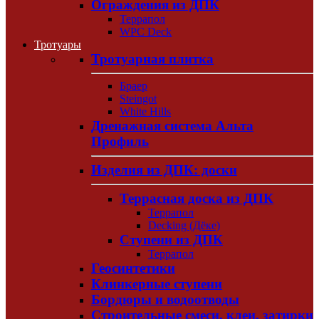
Ограждения из ДПК
Террапол
WPC Deck
Тротуары
Тротуарная плитка
Браер
Steingot
White Hills
Дренажная система Альта
Профиль
Изделия из ДПК: доски
Террасная доска из ДПК
Террапол
Decking (Дёке)
Ступени из ДПК
Террапол
Геосинтетики
Клинкерные ступени
Бордюры и водоотводы
Строительные смеси, клеи, затирки