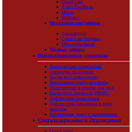
Grand Line
Альта Профиль
Mitten
Ю-Пласт
Металлические софиты
Аквасистем
Grand Line Оптима
МеталлПрофиль
Медные софиты
Вентиляционные элементы
Вентиляторы кровельные
Элементы проходные
Трубы вентиляционные
Вентиляция принудительная
Уплотнители и вороты для труб
Проходные элементы PIIPPU
Дефлекторы кровельные
Дефлекторы цокольные и вент.
решетки
Кровельные люки и примыкания
Снегозадержание и Ограждения
Гранд Лайн