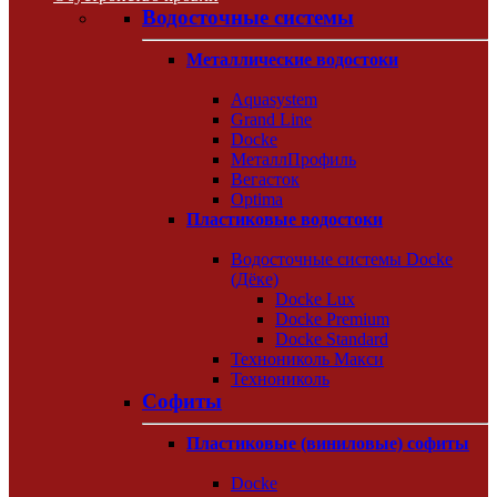
Водосточные системы
Металлические водостоки
Aquasystem
Grand Line
Docke
МеталлПрофиль
Вегасток
Optima
Пластиковые водостоки
Водосточные системы Docke
(Дёке)
Docke Lux
Docke Premium
Docke Standard
Технониколь Макси
Технониколь
Софиты
Пластиковые (виниловые) софиты
Docke