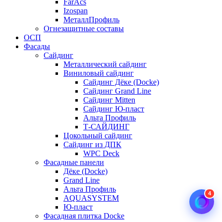
FarAcs
Izospan
МеталлПрофиль
Огнезащитные составы
ОСП
Фасады
Сайдинг
Металлический сайдинг
Виниловый сайдинг
Сайдинг Дёке (Docke)
Сайдинг Grand Line
Сайдинг Mitten
Сайдинг Ю-пласт
Альта Профиль
Т-САЙДИНГ
Цокольный сайдинг
Сайдинг из ДПК
WPC Deck
Фасадные панели
Дёке (Docke)
Grand Line
Альта Профиль
4
AQUASYSTEM
Ю-пласт
Фасадная плитка Docke