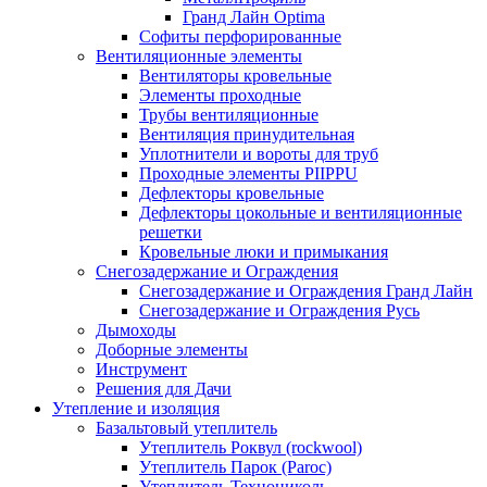
Гранд Лайн Optima
Софиты перфорированные
Вентиляционные элементы
Вентиляторы кровельные
Элементы проходные
Трубы вентиляционные
Вентиляция принудительная
Уплотнители и вороты для труб
Проходные элементы PIIPPU
Дефлекторы кровельные
Дефлекторы цокольные и вентиляционные
решетки
Кровельные люки и примыкания
Снегозадержание и Ограждения
Снегозадержание и Ограждения Гранд Лайн
Снегозадержание и Ограждения Русь
Дымоходы
Доборные элементы
Инструмент
Решения для Дачи
Утепление и изоляция
Базальтовый утеплитель
Утеплитель Роквул (rockwool)
Утеплитель Парок (Paroc)
Утеплитель Технониколь