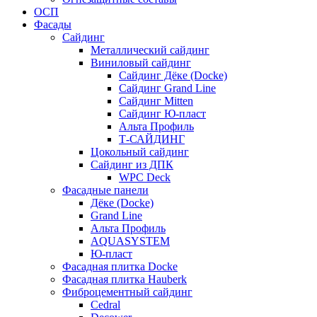
ОСП
Фасады
Сайдинг
Металлический сайдинг
Виниловый сайдинг
Сайдинг Дёке (Docke)
Сайдинг Grand Line
Сайдинг Mitten
Сайдинг Ю-пласт
Альта Профиль
Т-САЙДИНГ
Цокольный сайдинг
Сайдинг из ДПК
WPC Deck
Фасадные панели
Дёке (Docke)
Grand Line
Альта Профиль
AQUASYSTEM
Ю-пласт
Фасадная плитка Docke
Фасадная плитка Hauberk
Фиброцементный сайдинг
Cedral