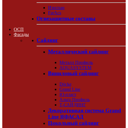
Изоспан
FarAcs
Огнезащитные составы
ОСП
Фасады
Сайдинг
Металлический сайдинг
Металл Профиль
AQUASYSTEM
Виниловый сайдинг
Döcke
Grand Line
Ю-пласт
Альта Профиль
Т-САЙДИНГ
Декоративная система Grand
Line ЯФАСАД
Цокольный сайдинг