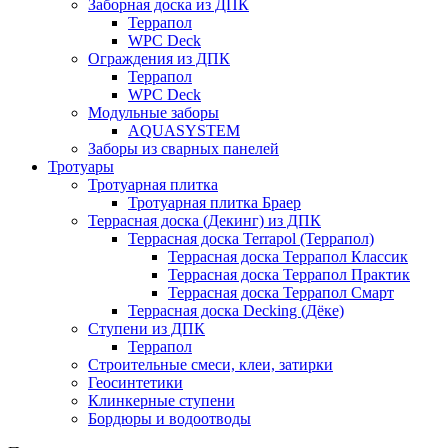
Заборная доска из ДПК
Террапол
WPC Deck
Ограждения из ДПК
Террапол
WPC Deck
Модульные заборы
AQUASYSTEM
Заборы из сварных панелей
Тротуары
Тротуарная плитка
Тротуарная плитка Браер
Террасная доска (Декинг) из ДПК
Террасная доска Terrapol (Террапол)
Террасная доска Террапол Классик
Террасная доска Террапол Практик
Террасная доска Террапол Смарт
Террасная доска Decking (Дёке)
Ступени из ДПК
Террапол
Строительные смеси, клеи, затирки
Геосинтетики
Клинкерные ступени
Бордюры и водоотводы