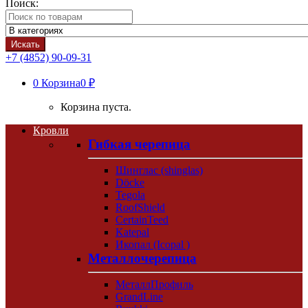
Поиск:
Искать
+7 (4852) 90-09-31
0
Корзина
0 ₽
Корзина пуста.
Кровли
Гибкая черепица
Шинглас (shinglas)
Döcke
Tegola
RoofShield
CertainTeed
Katepal
Икопал (Icopal )
Металлочерепица
МеталлПрофиль
GrandLine