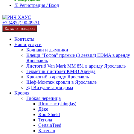
⚿ Регистрация / Вход
+7 (4852) 90-09-31
Каталог товаров
Контакты
Наши услуги
Колпаки и дымники
Клещи “Гофра” прямые (3 лезвия) EDMA в аренду
Ярославль
Листогиб Van Mark MM 851 в аренду Ярославль
Герметик-пистолет КМЮ Аренда
Крюкогиб в аренду Ярославль
Шеф-Монтаж кровли в Ярославле
3Д Визуализация дома
Кровля
Гибкая черепица
Шинглас (shinglas)
Дёке
RoofShield
Тегола
CertainTeed
Катепал