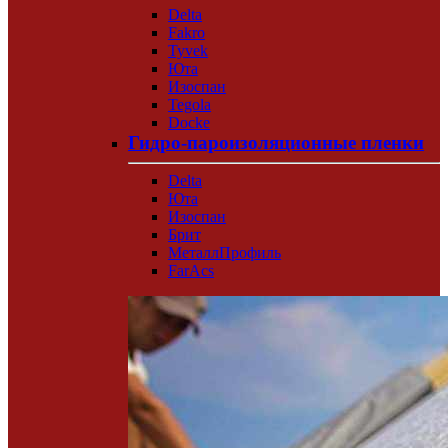
Delta
Fakro
Tyvek
Юта
Изоспан
Tegola
Docke
Гидро-пароизоляционные пленки
Delta
Юта
Изоспан
Брит
МеталлПрофиль
FarAcs