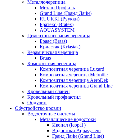
Металлочерепица
МеталлПрофиль
Grand Line (Гранд Лайн)
RUUKKI (Руукки)
Братекс (Bratex)
AQUASYSTEM
Цементно-песчаная черепица
Браас (Braas)
Криастак (Kriastak)
Керамическая черепица
Braas
Композитная черепица
Композитная черепица Luxard
Композитная черепица Metrotile
Композитная черепица AeroDek
Композитная черепица Grand Line
Кровельный сланец
Кровельный профнастил
Ондулин
Обустройство кровли
Водосточные системы
Металлические водостоки
Икопал (Icopal )
Водостоки Aquasystem
Гранд Лайн (Grand Line)