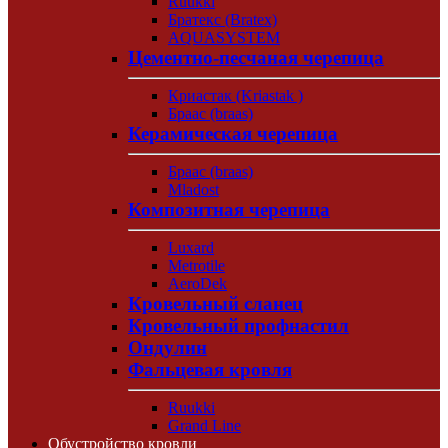
Ruukki
Братекс (Bratex)
AQUASYSTEM
Цементно-песчаная черепица
Криастак (Kriastak )
Браас (braas)
Керамическая черепица
Браас (braas)
Mladost
Композитная черепица
Luxard
Metrotile
AeroDek
Кровельный сланец
Кровельный профнастил
Ондулин
Фальцевая кровля
Ruukki
Grand Line
Обустройство кровли