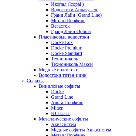
Икопал (Icopal )
Водостоки Aquasystem
Гранд Лайн (Grand Line)
МеталлПрофиль
Вегасток
Гранд Лайн Optima
Пластиковые водостоки
Docke Lux
Docke Premium
Docke Standard
Технониколь
Технониколь Макси
Медные водостоки
Водостоки титан-цинк
Софиты
Виниловые софиты
Docke
Grand Line
Альта Профиль
Mitten
Ю-Пласт
Металлические софиты
Аквасистем
Медные софиты Аквасистем
МеталлПрофиль