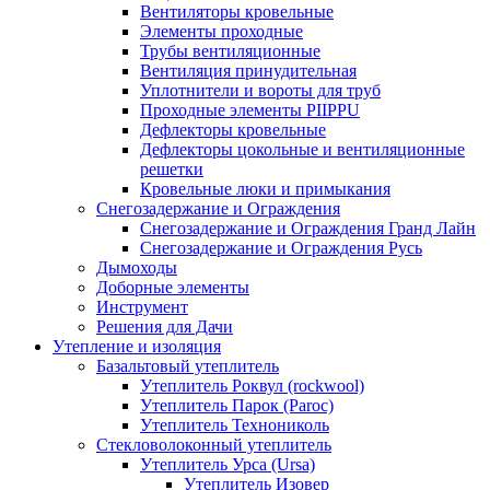
Вентиляторы кровельные
Элементы проходные
Трубы вентиляционные
Вентиляция принудительная
Уплотнители и вороты для труб
Проходные элементы PIIPPU
Дефлекторы кровельные
Дефлекторы цокольные и вентиляционные
решетки
Кровельные люки и примыкания
Снегозадержание и Ограждения
Снегозадержание и Ограждения Гранд Лайн
Снегозадержание и Ограждения Русь
Дымоходы
Доборные элементы
Инструмент
Решения для Дачи
Утепление и изоляция
Базальтовый утеплитель
Утеплитель Роквул (rockwool)
Утеплитель Парок (Paroc)
Утеплитель Технониколь
Стекловолоконный утеплитель
Утеплитель Урса (Ursa)
Утеплитель Изовер