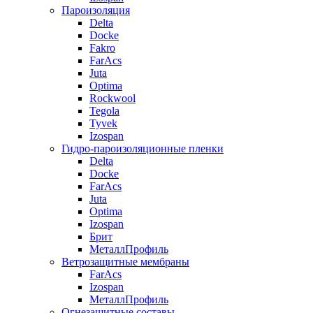
Пароизоляция
Delta
Docke
Fakro
FarAcs
Juta
Optima
Rockwool
Tegola
Tyvek
Izospan
Гидро-пароизоляционные пленки
Delta
Docke
FarAcs
Juta
Optima
Izospan
Брит
МеталлПрофиль
Ветрозащитные мембраны
FarAcs
Izospan
МеталлПрофиль
Огнезащитные составы