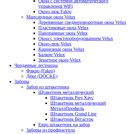
Окна с системой автоматического
управления WiFi
Окно-люк Fakro
Мансардные окна Velux
Деревянные среднеповоротные окна Velux
Пластиковые окна Velux
Панорамные окна Velux
Окна с электрооборудованием Velux
Окно-люк Velux
Карнизные окна Velux
Балкон Velux
Зенитное окно Velux
Чердачные лестницы
Факро (Fakro)
Дёке (DÖCKE)
Заборы
Забор из штакетника
Штакетник металлический
Штакетник Рич Хаус
Штакетник металлический
МеталлПрофиль
Штакетник Grand Line
Штакетник Вегасток
Евро штакетник на забор
Заборы из профнастила