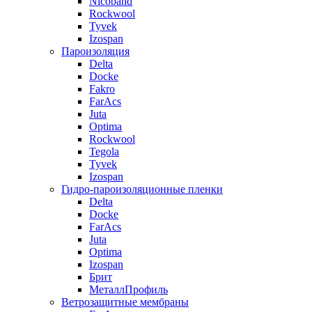
Nicoband
Rockwool
Tyvek
Izospan
Пароизоляция
Delta
Docke
Fakro
FarAcs
Juta
Optima
Rockwool
Tegola
Tyvek
Izospan
Гидро-пароизоляционные пленки
Delta
Docke
FarAcs
Juta
Optima
Izospan
Брит
МеталлПрофиль
Ветрозащитные мембраны