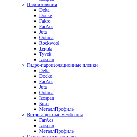
Пароизоляция
Delta
Docke
Fakro
FarAcs
Juta
Optima
Rockwool
Tegola
Tyvek
Izospan
Гидро-пароизоляционные пленки
Delta
Docke
FarAcs
Juta
Optima
Izospan
Брит
МеталлПрофиль
Ветрозащитные мембраны
FarAcs
Izospan
МеталлПрофиль
Огнезащитные составы