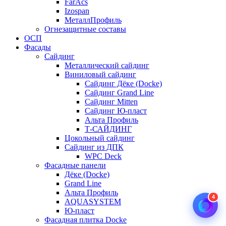
FarAcs
Izospan
МеталлПрофиль
Огнезащитные составы
ОСП
Фасады
Сайдинг
Металлический сайдинг
Виниловый сайдинг
Сайдинг Дёке (Docke)
Сайдинг Grand Line
Сайдинг Mitten
Сайдинг Ю-пласт
Альта Профиль
Т-САЙДИНГ
Цокольный сайдинг
Сайдинг из ДПК
WPC Deck
Фасадные панели
Дёке (Docke)
Grand Line
Альта Профиль
4
AQUASYSTEM
Ю-пласт
Фасадная плитка Docke