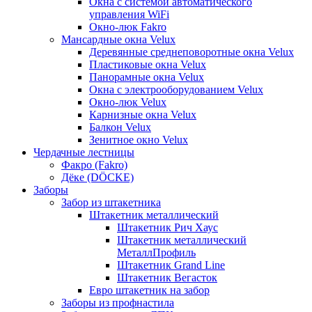
Окна с системой автоматического
управления WiFi
Окно-люк Fakro
Мансардные окна Velux
Деревянные среднеповоротные окна Velux
Пластиковые окна Velux
Панорамные окна Velux
Окна с электрооборудованием Velux
Окно-люк Velux
Карнизные окна Velux
Балкон Velux
Зенитное окно Velux
Чердачные лестницы
Факро (Fakro)
Дёке (DÖCKE)
Заборы
Забор из штакетника
Штакетник металлический
Штакетник Рич Хаус
Штакетник металлический
МеталлПрофиль
Штакетник Grand Line
Штакетник Вегасток
Евро штакетник на забор
Заборы из профнастила