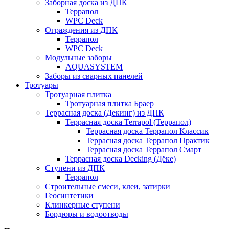
Заборная доска из ДПК
Террапол
WPC Deck
Ограждения из ДПК
Террапол
WPC Deck
Модульные заборы
AQUASYSTEM
Заборы из сварных панелей
Тротуары
Тротуарная плитка
Тротуарная плитка Браер
Террасная доска (Декинг) из ДПК
Террасная доска Terrapol (Террапол)
Террасная доска Террапол Классик
Террасная доска Террапол Практик
Террасная доска Террапол Смарт
Террасная доска Decking (Дёке)
Ступени из ДПК
Террапол
Строительные смеси, клеи, затирки
Геосинтетики
Клинкерные ступени
Бордюры и водоотводы