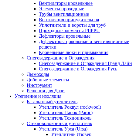
Вентиляторы кровельные
Элементы проходные
Трубы вентиляционные
Вентиляция принудительная
Уплотнители и вороты для труб
Проходные элементы PIIPPU
Дефлекторы кровельные
Дефлекторы цокольные и вентиляционные
решетки
Кровельные люки и примыкания
Снегозадержание и Ограждения
Снегозадержание и Ограждения Гранд Лайн
Снегозадержание и Ограждения Русь
Дымоходы
Доборные элементы
Инструмент
Решения для Дачи
Утепление и изоляция
Базальтовый утеплитель
Утеплитель Роквул (rockwool)
Утеплитель Парок (Paroc)
Утеплитель Технониколь
Стекловолоконный утеплитель
Утеплитель Урса (Ursa)
Утеплитель Изовер