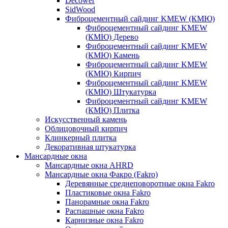
Decower
SidWood
Фиброцементный сайдинг KMEW (КМЮ)
Фиброцементный сайдинг KMEW
(КМЮ) Дерево
Фиброцементный сайдинг KMEW
(КМЮ) Камень
Фиброцементный сайдинг KMEW
(КМЮ) Кирпич
Фиброцементный сайдинг KMEW
(КМЮ) Штукатурка
Фиброцементный сайдинг KMEW
(КМЮ) Плитка
Искусственный камень
Облицовочный кирпич
Клинкерный плитка
Декоративная штукатурка
Мансардные окна
Мансардные окна AHRD
Мансардные окна Факро (Fakro)
Деревянные среднеповоротные окна Fakro
Пластиковые окна Fakro
Панорамные окна Fakro
Распашные окна Fakro
Карнизные окна Fakro