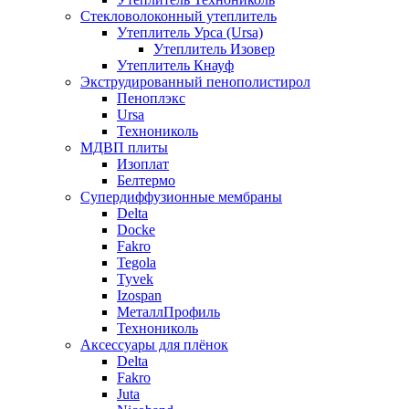
Стекловолоконный утеплитель
Утеплитель Урса (Ursa)
Утеплитель Изовер
Утеплитель Кнауф
Экструдированный пенополистирол
Пеноплэкс
Ursa
Технониколь
МДВП плиты
Изоплат
Белтермо
Супердиффузионные мембраны
Delta
Docke
Fakro
Tegola
Tyvek
Izospan
МеталлПрофиль
Технониколь
Аксессуары для плёнок
Delta
Fakro
Juta