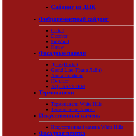
Сайдинг из ДПК
Фиброцементный сайдинг
Cedral
Decover
SidWood
Kmew
Фасадные панели
Дёке (Docke)
Grand Line (Гранд Лайн)
Альта Профиль
Ю-пласт
AQUASYSTEM
Термопанели
Термопанели White Hills
Термопанели Аляска
Искусственный камень
Искусственный камень White Hills
Фасадная плитка