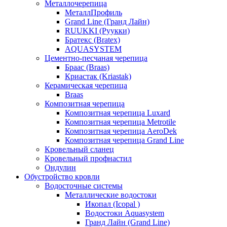
Металлочерепица
МеталлПрофиль
Grand Line (Гранд Лайн)
RUUKKI (Руукки)
Братекс (Bratex)
AQUASYSTEM
Цементно-песчаная черепица
Браас (Braas)
Криастак (Kriastak)
Керамическая черепица
Braas
Композитная черепица
Композитная черепица Luxard
Композитная черепица Metrotile
Композитная черепица AeroDek
Композитная черепица Grand Line
Кровельный сланец
Кровельный профнастил
Ондулин
Обустройство кровли
Водосточные системы
Металлические водостоки
Икопал (Icopal )
Водостоки Aquasystem
Гранд Лайн (Grand Line)