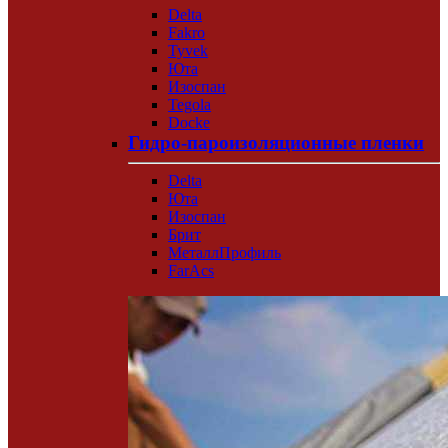
Delta
Fakro
Tyvek
Юта
Изоспан
Tegola
Docke
Гидро-пароизоляционные пленки
Delta
Юта
Изоспан
Брит
МеталлПрофиль
FarAcs