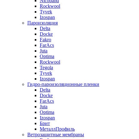
Nicoband
Rockwool
Tyvek
Izospan
Пароизоляция
Delta
Docke
Fakro
FarAcs
Juta
Optima
Rockwool
Tegola
Tyvek
Izospan
Гидро-пароизоляционные пленки
Delta
Docke
FarAcs
Juta
Optima
Izospan
Брит
МеталлПрофиль
Ветрозащитные мембраны