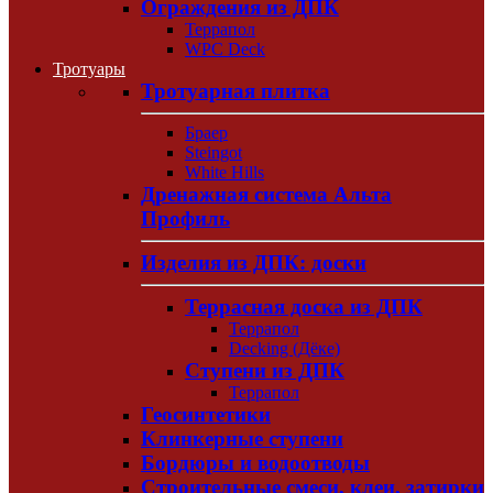
Ограждения из ДПК
Террапол
WPC Deck
Тротуары
Тротуарная плитка
Браер
Steingot
White Hills
Дренажная система Альта
Профиль
Изделия из ДПК: доски
Террасная доска из ДПК
Террапол
Decking (Дёке)
Ступени из ДПК
Террапол
Геосинтетики
Клинкерные ступени
Бордюры и водоотводы
Строительные смеси, клеи, затирки