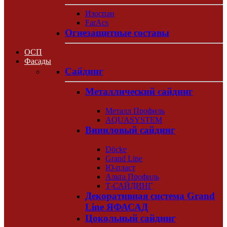
Изоспан
FarAcs
Огнезащитные составы
ОСП
Фасады
Сайдинг
Металлический сайдинг
Металл Профиль
AQUASYSTEM
Виниловый сайдинг
Döcke
Grand Line
Ю-пласт
Альта Профиль
Т-САЙДИНГ
Декоративная система Grand
Line ЯФАСАД
Цокольный сайдинг