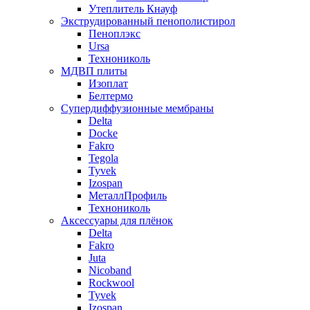
Утеплитель Кнауф
Экструдированный пенополистирол
Пеноплэкс
Ursa
Технониколь
МДВП плиты
Изоплат
Белтермо
Супердиффузионные мембраны
Delta
Docke
Fakro
Tegola
Tyvek
Izospan
МеталлПрофиль
Технониколь
Аксессуары для плёнок
Delta
Fakro
Juta
Nicoband
Rockwool
Tyvek
Izospan