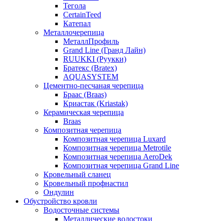
Тегола
CertainTeed
Катепал
Металлочерепица
МеталлПрофиль
Grand Line (Гранд Лайн)
RUUKKI (Руукки)
Братекс (Bratex)
AQUASYSTEM
Цементно-песчаная черепица
Браас (Braas)
Криастак (Kriastak)
Керамическая черепица
Braas
Композитная черепица
Композитная черепица Luxard
Композитная черепица Metrotile
Композитная черепица AeroDek
Композитная черепица Grand Line
Кровельный сланец
Кровельный профнастил
Ондулин
Обустройство кровли
Водосточные системы
Металлические водостоки