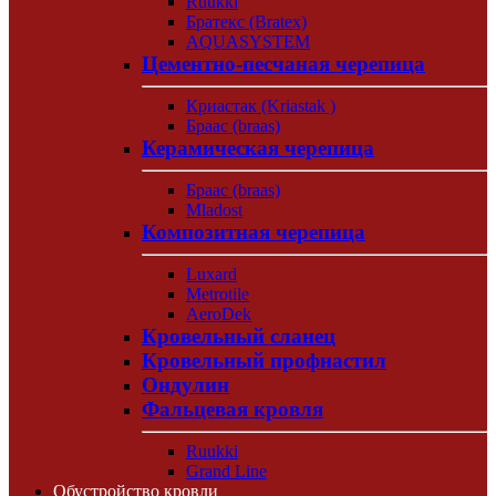
Ruukki
Братекс (Bratex)
AQUASYSTEM
Цементно-песчаная черепица
Криастак (Kriastak )
Браас (braas)
Керамическая черепица
Браас (braas)
Mladost
Композитная черепица
Luxard
Metrotile
AeroDek
Кровельный сланец
Кровельный профнастил
Ондулин
Фальцевая кровля
Ruukki
Grand Line
Обустройство кровли