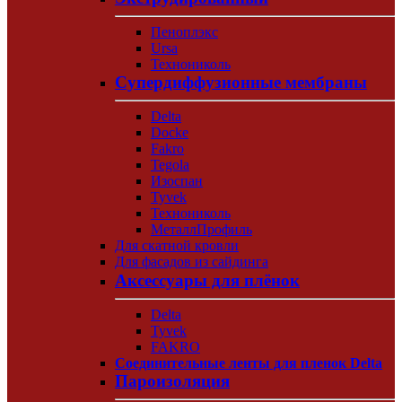
Пеноплэкс
Ursa
Технониколь
Супердиффузионные мембраны
Delta
Docke
Fakro
Tegola
Изоспан
Tyvek
Технониколь
МеталлПрофиль
Для скатной кровли
Для фасадов из сайдинга
Аксессуары для плёнок
Delta
Tyvek
FAKRO
Соединительные ленты для пленок Delta
Пароизоляция