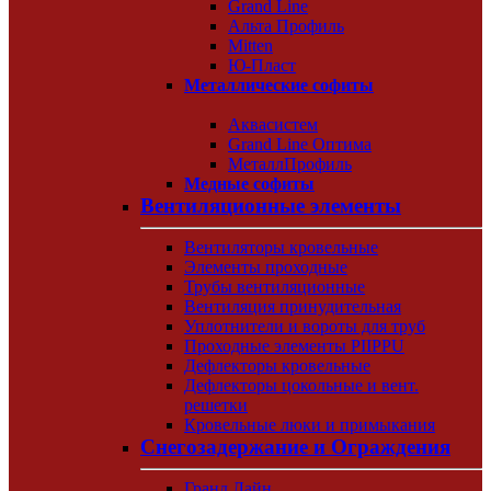
Grand Line
Альта Профиль
Mitten
Ю-Пласт
Металлические софиты
Аквасистем
Grand Line Оптима
МеталлПрофиль
Медные софиты
Вентиляционные элементы
Вентиляторы кровельные
Элементы проходные
Трубы вентиляционные
Вентиляция принудительная
Уплотнители и вороты для труб
Проходные элементы PIIPPU
Дефлекторы кровельные
Дефлекторы цокольные и вент.
решетки
Кровельные люки и примыкания
Снегозадержание и Ограждения
Гранд Лайн