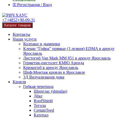
⚿ Регистрация / Вход
+7 (4852) 90-09-31
Каталог товаров
Контакты
Наши услуги
Колпаки и дымники
Клещи “Гофра” прямые (3 лезвия) EDMA в аренду
Ярославль
Листогиб Van Mark MM 851 в аренду Ярославль
Герметик-пистолет КМЮ Аренда
Крюкогиб в аренду Ярославль
Шеф-Монтаж кровли в Ярославле
3Д Визуализация дома
Кровля
Гибкая черепица
Шинглас (shinglas)
Дёке
RoofShield
Тегола
CertainTeed
Катепал