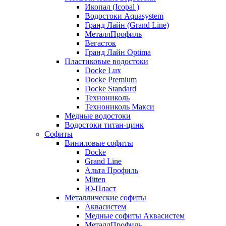
Икопал (Icopal )
Водостоки Aquasystem
Гранд Лайн (Grand Line)
МеталлПрофиль
Вегасток
Гранд Лайн Optima
Пластиковые водостоки
Docke Lux
Docke Premium
Docke Standard
Технониколь
Технониколь Макси
Медные водостоки
Водостоки титан-цинк
Софиты
Виниловые софиты
Docke
Grand Line
Альта Профиль
Mitten
Ю-Пласт
Металлические софиты
Аквасистем
Медные софиты Аквасистем
МеталлПрофиль