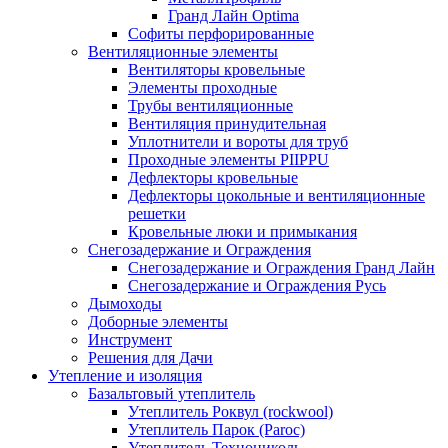
Гранд Лайн Optima
Софиты перфорированные
Вентиляционные элементы
Вентиляторы кровельные
Элементы проходные
Трубы вентиляционные
Вентиляция принудительная
Уплотнители и вороты для труб
Проходные элементы PIIPPU
Дефлекторы кровельные
Дефлекторы цокольные и вентиляционные
решетки
Кровельные люки и примыкания
Снегозадержание и Ограждения
Снегозадержание и Ограждения Гранд Лайн
Снегозадержание и Ограждения Русь
Дымоходы
Доборные элементы
Инструмент
Решения для Дачи
Утепление и изоляция
Базальтовый утеплитель
Утеплитель Роквул (rockwool)
Утеплитель Парок (Paroc)
Утеплитель Технониколь