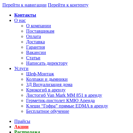
Перейти к навигации
Перейти к контенту
Контакты
О нас
О компании
Поставщикам
Оплата
Доставка
Гарантия
Вакансии
Статьи
Написать директору
Услуги
Шеф-Монтаж
Колпаки и дымники
3Д Визуализация дома
Крюкогиб в аренду
Листогиб Van Mark MM 851 в аренду
Герметик-пистолет КМЮ Аренда
Клещи “Гофра” прямые EDMA в аренду
Бесплатное обучение
Прайсы
Акции
Распродажа