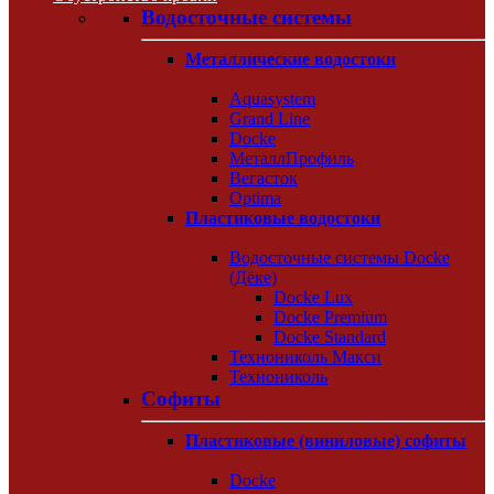
Водосточные системы
Металлические водостоки
Aquasystem
Grand Line
Docke
МеталлПрофиль
Вегасток
Optima
Пластиковые водостоки
Водосточные системы Docke
(Дёке)
Docke Lux
Docke Premium
Docke Standard
Технониколь Макси
Технониколь
Софиты
Пластиковые (виниловые) софиты
Docke