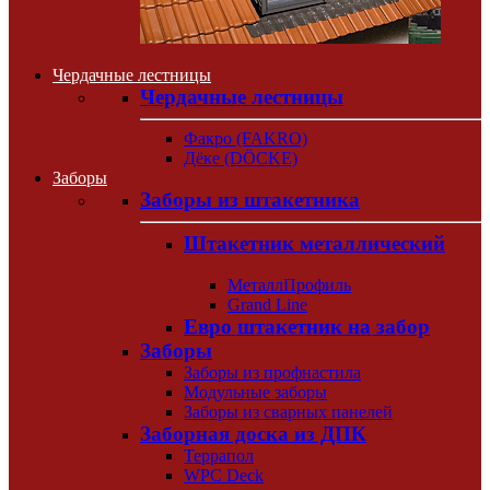
Чердачные лестницы
Чердачные лестницы
Факро (FAKRO)
Дёке (DÖCKE)
Заборы
Заборы из штакетника
Штакетник металлический
МеталлПрофиль
Grand Line
Евро штакетник на забор
Заборы
Заборы из профнастила
Модульные заборы
Заборы из сварных панелей
Заборная доска из ДПК
Террапол
WPC Deck