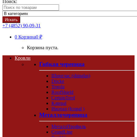
Поиск:
Искать
+7 (4852) 90-09-31
0
Корзина
0 ₽
Корзина пуста.
Кровли
Гибкая черепица
Шинглас (shinglas)
Döcke
Tegola
RoofShield
CertainTeed
Katepal
Икопал (Icopal )
Металлочерепица
МеталлПрофиль
GrandLine