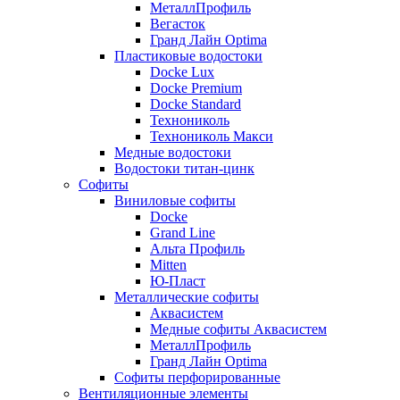
МеталлПрофиль
Вегасток
Гранд Лайн Optima
Пластиковые водостоки
Docke Lux
Docke Premium
Docke Standard
Технониколь
Технониколь Макси
Медные водостоки
Водостоки титан-цинк
Софиты
Виниловые софиты
Docke
Grand Line
Альта Профиль
Mitten
Ю-Пласт
Металлические софиты
Аквасистем
Медные софиты Аквасистем
МеталлПрофиль
Гранд Лайн Optima
Софиты перфорированные
Вентиляционные элементы