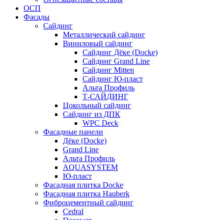
ОСП
Фасады
Сайдинг
Металлический сайдинг
Виниловый сайдинг
Сайдинг Дёке (Docke)
Сайдинг Grand Line
Сайдинг Mitten
Сайдинг Ю-пласт
Альта Профиль
Т-САЙДИНГ
Цокольный сайдинг
Сайдинг из ДПК
WPC Deck
Фасадные панели
Дёке (Docke)
Grand Line
Альта Профиль
AQUASYSTEM
Ю-пласт
Фасадная плитка Docke
Фасадная плитка Hauberk
Фиброцементный сайдинг
Cedral