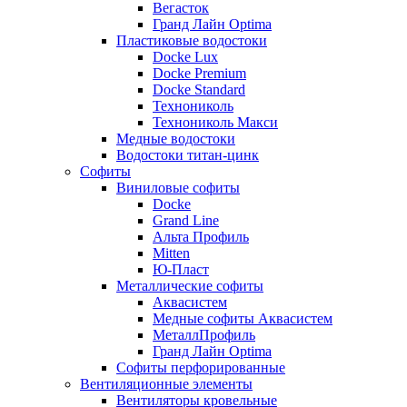
Вегасток
Гранд Лайн Optima
Пластиковые водостоки
Docke Lux
Docke Premium
Docke Standard
Технониколь
Технониколь Макси
Медные водостоки
Водостоки титан-цинк
Софиты
Виниловые софиты
Docke
Grand Line
Альта Профиль
Mitten
Ю-Пласт
Металлические софиты
Аквасистем
Медные софиты Аквасистем
МеталлПрофиль
Гранд Лайн Optima
Софиты перфорированные
Вентиляционные элементы
Вентиляторы кровельные