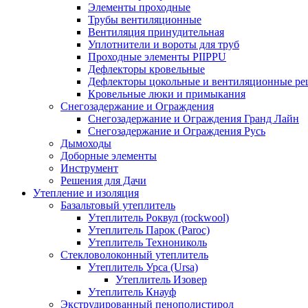
Элементы проходные
Трубы вентиляционные
Вентиляция принудительная
Уплотнители и вороты для труб
Проходные элементы PIIPPU
Дефлекторы кровельные
Дефлекторы цокольные и вентиляционные ре
Кровельные люки и примыкания
Снегозадержание и Ограждения
Снегозадержание и Ограждения Гранд Лайн
Снегозадержание и Ограждения Русь
Дымоходы
Доборные элементы
Инструмент
Решения для Дачи
Утепление и изоляция
Базальтовый утеплитель
Утеплитель Роквул (rockwool)
Утеплитель Парок (Paroc)
Утеплитель Технониколь
Стекловолоконный утеплитель
Утеплитель Урса (Ursa)
Утеплитель Изовер
Утеплитель Кнауф
Экструдированный пенополистирол