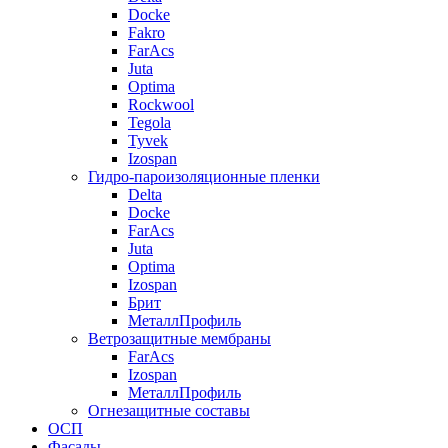
Docke
Fakro
FarAcs
Juta
Optima
Rockwool
Tegola
Tyvek
Izospan
Гидро-пароизоляционные пленки
Delta
Docke
FarAcs
Juta
Optima
Izospan
Брит
МеталлПрофиль
Ветрозащитные мембраны
FarAcs
Izospan
МеталлПрофиль
Огнезащитные составы
ОСП
Фасады