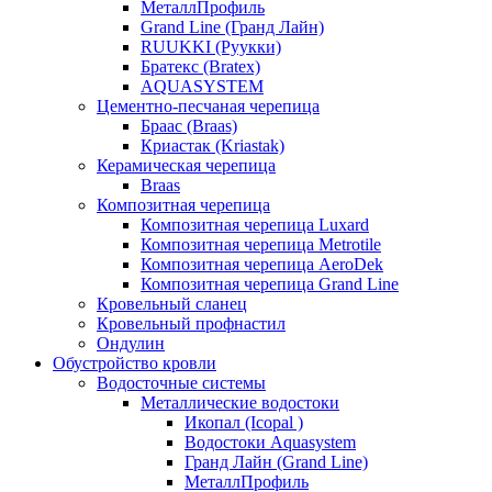
МеталлПрофиль
Grand Line (Гранд Лайн)
RUUKKI (Руукки)
Братекс (Bratex)
AQUASYSTEM
Цементно-песчаная черепица
Браас (Braas)
Криастак (Kriastak)
Керамическая черепица
Braas
Композитная черепица
Композитная черепица Luxard
Композитная черепица Metrotile
Композитная черепица AeroDek
Композитная черепица Grand Line
Кровельный сланец
Кровельный профнастил
Ондулин
Обустройство кровли
Водосточные системы
Металлические водостоки
Икопал (Icopal )
Водостоки Aquasystem
Гранд Лайн (Grand Line)
МеталлПрофиль