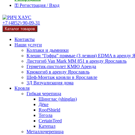
⚿ Регистрация / Вход
+7 (4852) 90-09-31
Каталог товаров
Контакты
Наши услуги
Колпаки и дымники
Клещи “Гофра” прямые (3 лезвия) EDMA в аренду 
Листогиб Van Mark MM 851 в аренду Ярославль
Герметик-пистолет КМЮ Аренда
Крюкогиб в аренду Ярославль
Шеф-Монтаж кровли в Ярославле
3Д Визуализация дома
Кровля
Гибкая черепица
Шинглас (shinglas)
Дёке
RoofShield
Тегола
CertainTeed
Катепал
Металлочерепица