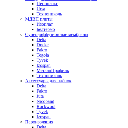
Пеноплэкс
Ursa
Технониколь
МДВП плиты
Изоплат
Белтермо
Супердиффузионные мембраны
Delta
Docke
Fakro
Tegola
Tyvek
Izospan
МеталлПрофиль
Технониколь
Аксессуары для плёнок
Delta
Fakro
Juta
Nicoband
Rockwool
Tyvek
Izospan
Пароизоляция
Delta