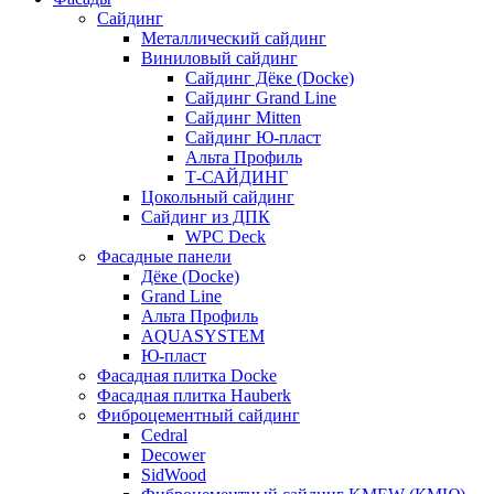
Сайдинг
Металлический сайдинг
Виниловый сайдинг
Сайдинг Дёке (Docke)
Сайдинг Grand Line
Сайдинг Mitten
Сайдинг Ю-пласт
Альта Профиль
Т-САЙДИНГ
Цокольный сайдинг
Сайдинг из ДПК
WPC Deck
Фасадные панели
Дёке (Docke)
Grand Line
Альта Профиль
AQUASYSTEM
Ю-пласт
Фасадная плитка Docke
Фасадная плитка Hauberk
Фиброцементный сайдинг
Cedral
Decower
SidWood