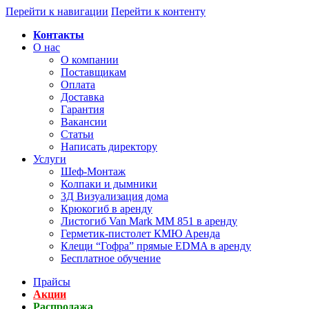
Перейти к навигации
Перейти к контенту
Контакты
О нас
О компании
Поставщикам
Оплата
Доставка
Гарантия
Вакансии
Статьи
Написать директору
Услуги
Шеф-Монтаж
Колпаки и дымники
3Д Визуализация дома
Крюкогиб в аренду
Листогиб Van Mark MM 851 в аренду
Герметик-пистолет КМЮ Аренда
Клещи “Гофра” прямые EDMA в аренду
Бесплатное обучение
Прайсы
Акции
Распродажа