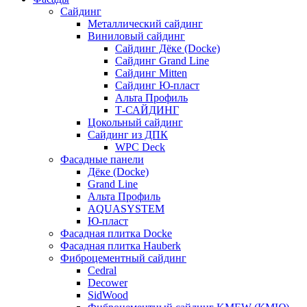
Сайдинг
Металлический сайдинг
Виниловый сайдинг
Сайдинг Дёке (Docke)
Сайдинг Grand Line
Сайдинг Mitten
Сайдинг Ю-пласт
Альта Профиль
Т-САЙДИНГ
Цокольный сайдинг
Сайдинг из ДПК
WPC Deck
Фасадные панели
Дёке (Docke)
Grand Line
Альта Профиль
AQUASYSTEM
Ю-пласт
Фасадная плитка Docke
Фасадная плитка Hauberk
Фиброцементный сайдинг
Cedral
Decower
SidWood