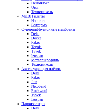
Пеноплэкс
Ursa
Технониколь
МДВП плиты
Изоплат
Белтермо
Супердиффузионные мембраны
Delta
Docke
Fakro
Tegola
Tyvek
Izospan
МеталлПрофиль
Технониколь
Аксессуары для плёнок
Delta
Fakro
Juta
Nicoband
Rockwool
Tyvek
Izospan
Пароизоляция
Delta