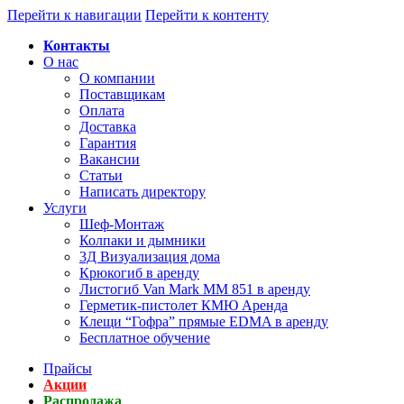
Перейти к навигации
Перейти к контенту
Контакты
О нас
О компании
Поставщикам
Оплата
Доставка
Гарантия
Вакансии
Статьи
Написать директору
Услуги
Шеф-Монтаж
Колпаки и дымники
3Д Визуализация дома
Крюкогиб в аренду
Листогиб Van Mark MM 851 в аренду
Герметик-пистолет КМЮ Аренда
Клещи “Гофра” прямые EDMA в аренду
Бесплатное обучение
Прайсы
Акции
Распродажа