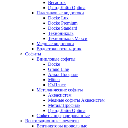
Вегасток
Гранд Лайн Optima
Пластиковые водостоки
Docke Lux
Docke Premium
Docke Standard
Технониколь
Технониколь Макси
Медные водостоки
Водостоки титан-цинк
Софиты
Виниловые софиты
Docke
Grand Line
Альта Профиль
Mitten
Ю-Пласт
Металлические софиты
Аквасистем
Медные софиты Аквасистем
МеталлПрофиль
Гранд Лайн Optima
Софиты перфорированные
Вентиляционные элементы
Вентиляторы кровельные