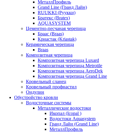
МеталлПрофиль
Grand Line (Гранд Лайн)
RUUKKI (Руукки)
Братекс (Bratex)
AQUASYSTEM
Цементно-песчаная черепица
Браас (Braas)
Криастак (Kriastak)
Керамическая черепица
Braas
Композитная черепица
Композитная черепица Luxard
Композитная черепица Metrotile
Композитная черепица AeroDek
Композитная черепица Grand Line
Кровельный сланец
Кровельный профнастил
Ондулин
Обустройство кровли
Водосточные системы
Металлические водостоки
Икопал (Icopal )
Водостоки Aquasystem
Гранд Лайн (Grand Line)
МеталлПрофиль