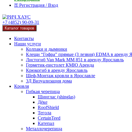
⚿ Регистрация / Вход
+7 (4852) 90-09-31
Каталог товаров
Контакты
Наши услуги
Колпаки и дымники
Клещи “Гофра” прямые (3 лезвия) EDMA в аренду 
Листогиб Van Mark MM 851 в аренду Ярославль
Герметик-пистолет КМЮ Аренда
Крюкогиб в аренду Ярославль
Шеф-Монтаж кровли в Ярославле
3Д Визуализация дома
Кровля
Гибкая черепица
Шинглас (shinglas)
Дёке
RoofShield
Тегола
CertainTeed
Катепал
Металлочерепица