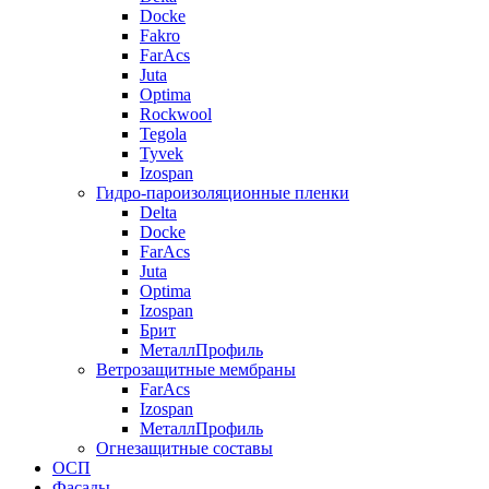
Docke
Fakro
FarAcs
Juta
Optima
Rockwool
Tegola
Tyvek
Izospan
Гидро-пароизоляционные пленки
Delta
Docke
FarAcs
Juta
Optima
Izospan
Брит
МеталлПрофиль
Ветрозащитные мембраны
FarAcs
Izospan
МеталлПрофиль
Огнезащитные составы
ОСП
Фасады