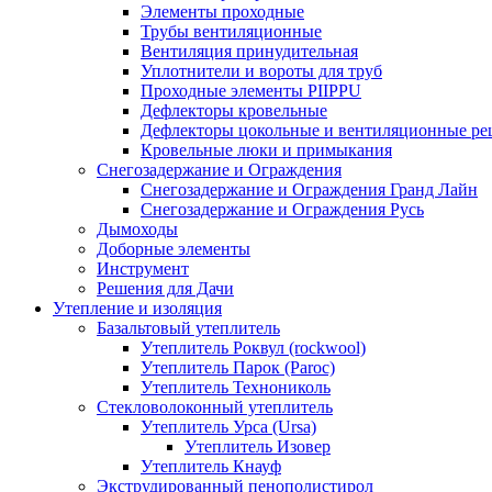
Элементы проходные
Трубы вентиляционные
Вентиляция принудительная
Уплотнители и вороты для труб
Проходные элементы PIIPPU
Дефлекторы кровельные
Дефлекторы цокольные и вентиляционные ре
Кровельные люки и примыкания
Снегозадержание и Ограждения
Снегозадержание и Ограждения Гранд Лайн
Снегозадержание и Ограждения Русь
Дымоходы
Доборные элементы
Инструмент
Решения для Дачи
Утепление и изоляция
Базальтовый утеплитель
Утеплитель Роквул (rockwool)
Утеплитель Парок (Paroc)
Утеплитель Технониколь
Стекловолоконный утеплитель
Утеплитель Урса (Ursa)
Утеплитель Изовер
Утеплитель Кнауф
Экструдированный пенополистирол