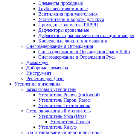
Элементы проходные
Трубы вентиляционные
Вентиляция принудительная
Уплотнители и вороты для труб
Проходные элементы PIIPPU
Дефлекторы кровельные
Дефлекторы цокольные и вентиляционные ре
Кровельные люки и примыкания
Снегозадержание и Ограждения
Снегозадержание и Ограждения Гранд Лайн
Снегозадержание и Ограждения Русь
Дымоходы
Доборные элементы
Инструмент
Решения для Дачи
Утепление и изоляция
Базальтовый утеплитель
Утеплитель Роквул (rockwool)
Утеплитель Парок (Paroc)
Утеплитель Технониколь
Стекловолоконный утеплитель
Утеплитель Урса (Ursa)
Утеплитель Изовер
Утеплитель Кнауф
Экструдированный пенополистирол