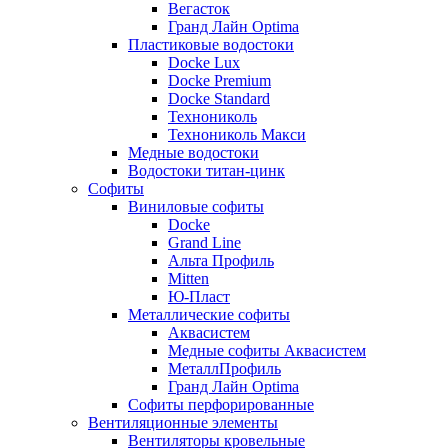
Вегасток
Гранд Лайн Optima
Пластиковые водостоки
Docke Lux
Docke Premium
Docke Standard
Технониколь
Технониколь Макси
Медные водостоки
Водостоки титан-цинк
Софиты
Виниловые софиты
Docke
Grand Line
Альта Профиль
Mitten
Ю-Пласт
Металлические софиты
Аквасистем
Медные софиты Аквасистем
МеталлПрофиль
Гранд Лайн Optima
Софиты перфорированные
Вентиляционные элементы
Вентиляторы кровельные