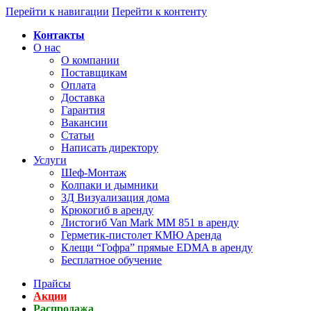
Перейти к навигации
Перейти к контенту
Контакты
О нас
О компании
Поставщикам
Оплата
Доставка
Гарантия
Вакансии
Статьи
Написать директору
Услуги
Шеф-Монтаж
Колпаки и дымники
3Д Визуализация дома
Крюкогиб в аренду
Листогиб Van Mark MM 851 в аренду
Герметик-пистолет КМЮ Аренда
Клещи “Гофра” прямые EDMA в аренду
Бесплатное обучение
Прайсы
Акции
Распродажа