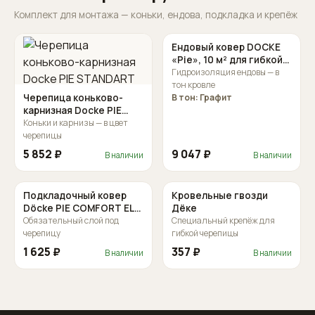
Комплект для монтажа — коньки, ендова, подкладка и крепёж
Ендовый ковер DOCKE
«Pie», 10 м² для гибкой
черепицы
Гидроизоляция ендовы — в
тон кровле
Черепица коньково-
В тон: Графит
карнизная Docke PIE
STANDART
Коньки и карнизы — в цвет
черепицы
5 852 ₽
9 047 ₽
В наличии
В наличии
Подкладочный ковер
Кровельные гвозди
Döcke PIE COMFORT EL
Дёке
15м2
Обязательный слой под
Специальный крепёж для
черепицу
гибкой черепицы
1 625 ₽
357 ₽
В наличии
В наличии