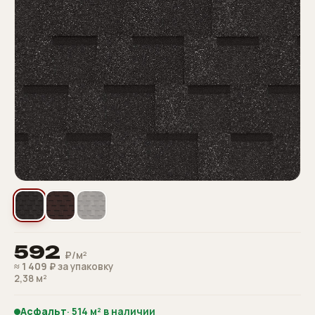
592
₽/м²
≈
1 409 ₽
за упаковку
2,38 м²
Асфальт
· 514 м² в наличии