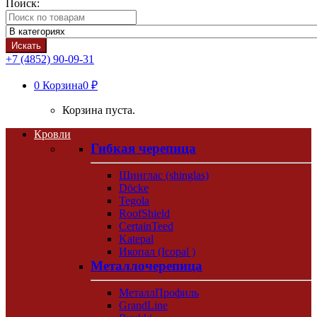
Поиск:
Искать
+7 (4852) 90-09-31
0
Корзина
0 ₽
Корзина пуста.
Кровли
Гибкая черепица
Шинглас (shinglas)
Döcke
Tegola
RoofShield
CertainTeed
Katepal
Икопал (Icopal )
Металлочерепица
МеталлПрофиль
GrandLine