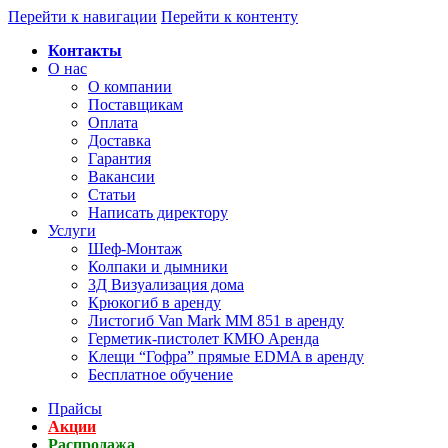
Перейти к навигации
Перейти к контенту
Контакты
О нас
О компании
Поставщикам
Оплата
Доставка
Гарантия
Вакансии
Статьи
Написать директору
Услуги
Шеф-Монтаж
Колпаки и дымники
3Д Визуализация дома
Крюкогиб в аренду
Листогиб Van Mark MM 851 в аренду
Герметик-пистолет КМЮ Аренда
Клещи “Гофра” прямые EDMA в аренду
Бесплатное обучение
Прайсы
Акции
Распродажа