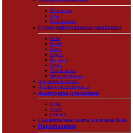
Пеноплэкс
Ursa
Технониколь
Супердиффузионные мембраны
Delta
Docke
Fakro
Tegola
Изоспан
Tyvek
Технониколь
МеталлПрофиль
Для скатной кровли
Для фасадов из сайдинга
Аксессуары для плёнок
Delta
Tyvek
FAKRO
Соединительные ленты для пленок Delta
Пароизоляция