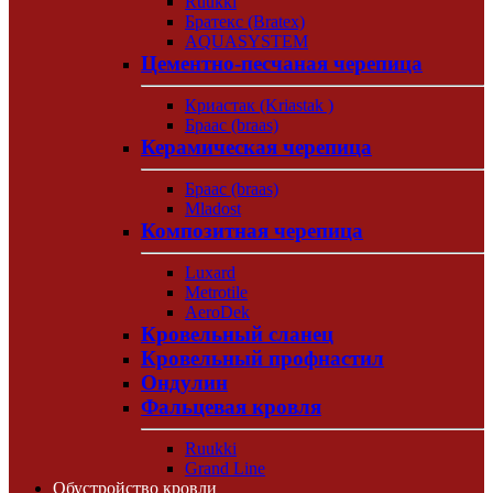
Ruukki
Братекс (Bratex)
AQUASYSTEM
Цементно-песчаная черепица
Криастак (Kriastak )
Браас (braas)
Керамическая черепица
Браас (braas)
Mladost
Композитная черепица
Luxard
Metrotile
AeroDek
Кровельный сланец
Кровельный профнастил
Ондулин
Фальцевая кровля
Ruukki
Grand Line
Обустройство кровли