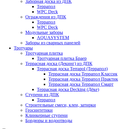
Заборная доска из ДПК
Террапол
WPC Deck
Ограждения из ДПК
Террапол
WPC Deck
Модульные заборы
AQUASYSTEM
Заборы из сварных панелей
Тротуары
Тротуарная плитка
Тротуарная плитка Браер
Террасная доска (Декинг) из ДПК
Террасная доска Terrapol (Террапол)
Террасная доска Террапол Классик
Террасная доска Террапол Практик
Террасная доска Террапол Смарт
Террасная доска Decking (Дёке)
Ступени из ДПК
Террапол
Строительные смеси, клеи, затирки
Геосинтетики
Клинкерные ступени
Бордюры и водоотводы