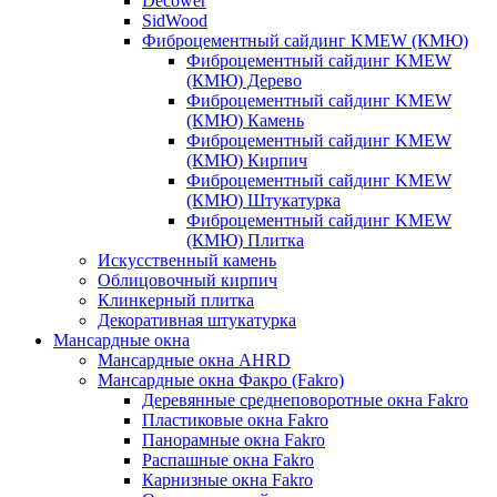
Decower
SidWood
Фиброцементный сайдинг KMEW (КМЮ)
Фиброцементный сайдинг KMEW
(КМЮ) Дерево
Фиброцементный сайдинг KMEW
(КМЮ) Камень
Фиброцементный сайдинг KMEW
(КМЮ) Кирпич
Фиброцементный сайдинг KMEW
(КМЮ) Штукатурка
Фиброцементный сайдинг KMEW
(КМЮ) Плитка
Искусственный камень
Облицовочный кирпич
Клинкерный плитка
Декоративная штукатурка
Мансардные окна
Мансардные окна AHRD
Мансардные окна Факро (Fakro)
Деревянные среднеповоротные окна Fakro
Пластиковые окна Fakro
Панорамные окна Fakro
Распашные окна Fakro
Карнизные окна Fakro