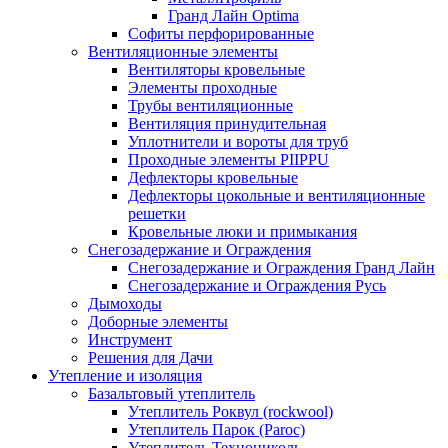
Гранд Лайн Optima
Софиты перфорированные
Вентиляционные элементы
Вентиляторы кровельные
Элементы проходные
Трубы вентиляционные
Вентиляция принудительная
Уплотнители и вороты для труб
Проходные элементы PIIPPU
Дефлекторы кровельные
Дефлекторы цокольные и вентиляционные
решетки
Кровельные люки и примыкания
Снегозадержание и Ограждения
Снегозадержание и Ограждения Гранд Лайн
Снегозадержание и Ограждения Русь
Дымоходы
Доборные элементы
Инструмент
Решения для Дачи
Утепление и изоляция
Базальтовый утеплитель
Утеплитель Роквул (rockwool)
Утеплитель Парок (Paroc)
Утеплитель Технониколь