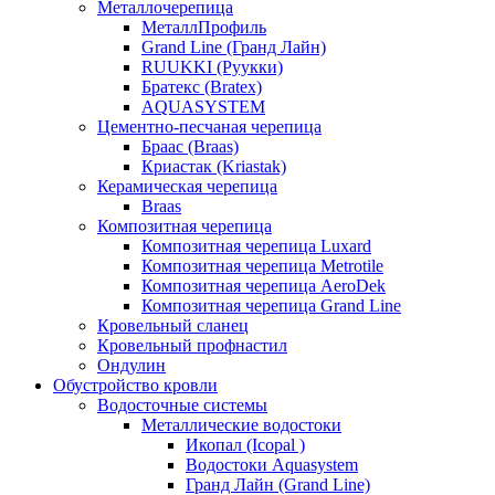
Металлочерепица
МеталлПрофиль
Grand Line (Гранд Лайн)
RUUKKI (Руукки)
Братекс (Bratex)
AQUASYSTEM
Цементно-песчаная черепица
Браас (Braas)
Криастак (Kriastak)
Керамическая черепица
Braas
Композитная черепица
Композитная черепица Luxard
Композитная черепица Metrotile
Композитная черепица AeroDek
Композитная черепица Grand Line
Кровельный сланец
Кровельный профнастил
Ондулин
Обустройство кровли
Водосточные системы
Металлические водостоки
Икопал (Icopal )
Водостоки Aquasystem
Гранд Лайн (Grand Line)