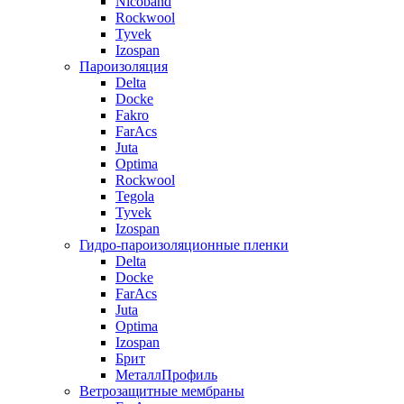
Nicoband
Rockwool
Tyvek
Izospan
Пароизоляция
Delta
Docke
Fakro
FarAcs
Juta
Optima
Rockwool
Tegola
Tyvek
Izospan
Гидро-пароизоляционные пленки
Delta
Docke
FarAcs
Juta
Optima
Izospan
Брит
МеталлПрофиль
Ветрозащитные мембраны