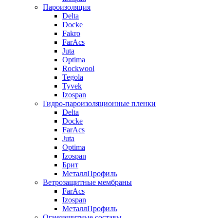
Пароизоляция
Delta
Docke
Fakro
FarAcs
Juta
Optima
Rockwool
Tegola
Tyvek
Izospan
Гидро-пароизоляционные пленки
Delta
Docke
FarAcs
Juta
Optima
Izospan
Брит
МеталлПрофиль
Ветрозащитные мембраны
FarAcs
Izospan
МеталлПрофиль
Огнезащитные составы