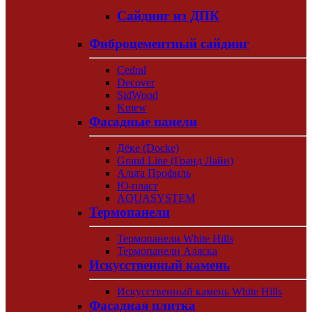
Сайдинг из ДПК
Фиброцементный сайдинг
Cedral
Decover
SidWood
Kmew
Фасадные панели
Дёке (Docke)
Grand Line (Гранд Лайн)
Альта Профиль
Ю-пласт
AQUASYSTEM
Термопанели
Термопанели White Hills
Термопанели Аляска
Искусственный камень
Искусственный камень White Hills
Фасадная плитка