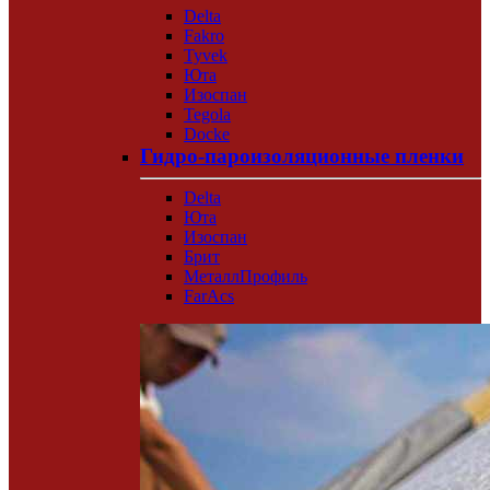
Delta
Fakro
Tyvek
Юта
Изоспан
Tegola
Docke
Гидро-пароизоляционные пленки
Delta
Юта
Изоспан
Брит
МеталлПрофиль
FarAcs