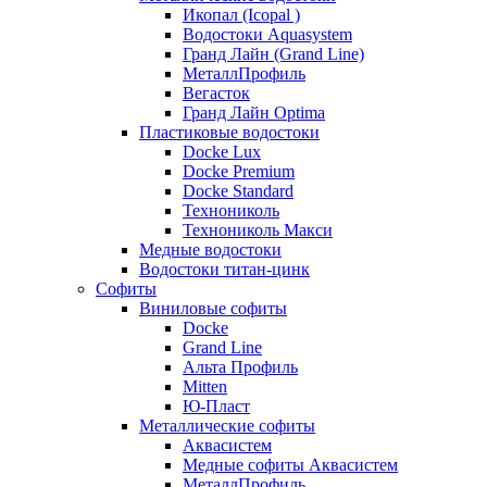
Икопал (Icopal )
Водостоки Aquasystem
Гранд Лайн (Grand Line)
МеталлПрофиль
Вегасток
Гранд Лайн Optima
Пластиковые водостоки
Docke Lux
Docke Premium
Docke Standard
Технониколь
Технониколь Макси
Медные водостоки
Водостоки титан-цинк
Софиты
Виниловые софиты
Docke
Grand Line
Альта Профиль
Mitten
Ю-Пласт
Металлические софиты
Аквасистем
Медные софиты Аквасистем
МеталлПрофиль