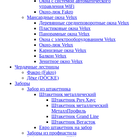
Окна с системой автоматического
управления WiFi
Окно-люк Fakro
Мансардные окна Velux
Деревянные среднеповоротные окна Velux
Пластиковые окна Velux
Панорамные окна Velux
Окна с электрооборудованием Velux
Окно-люк Velux
Карнизные окна Velux
Балкон Velux
Зенитное окно Velux
Чердачные лестницы
Факро (Fakro)
Дёке (DÖCKE)
Заборы
Забор из штакетника
Штакетник металлический
Штакетник Рич Хаус
Штакетник металлический
МеталлПрофиль
Штакетник Grand Line
Штакетник Вегасток
Евро штакетник на забор
Заборы из профнастила