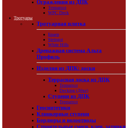
Ограждения из ДПК
Террапол
WPC Deck
Тротуары
Тротуарная плитка
Браер
Steingot
White Hills
Дренажная система Альта
Профиль
Изделия из ДПК: доски
Террасная доска из ДПК
Террапол
Decking (Дёке)
Ступени из ДПК
Террапол
Геосинтетики
Клинкерные ступени
Бордюры и водоотводы
Строительные смеси, клеи, затирки