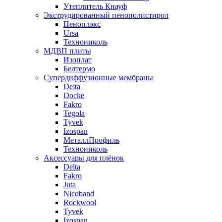
Утеплитель Кнауф
Экструдированный пенополистирол
Пеноплэкс
Ursa
Технониколь
МДВП плиты
Изоплат
Белтермо
Супердиффузионные мембраны
Delta
Docke
Fakro
Tegola
Tyvek
Izospan
МеталлПрофиль
Технониколь
Аксессуары для плёнок
Delta
Fakro
Juta
Nicoband
Rockwool
Tyvek
Izospan