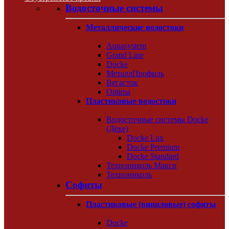
Водосточные системы
Металлические водостоки
Aquasystem
Grand Line
Docke
МеталлПрофиль
Вегасток
Optima
Пластиковые водостоки
Водосточные системы Docke
(Дёке)
Docke Lux
Docke Premium
Docke Standard
Технониколь Макси
Технониколь
Софиты
Пластиковые (виниловые) софиты
Docke