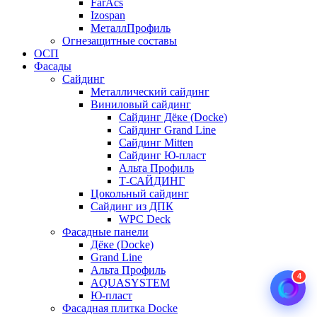
FarAcs
Izospan
МеталлПрофиль
Огнезащитные составы
ОСП
Фасады
Сайдинг
Металлический сайдинг
Виниловый сайдинг
Сайдинг Дёке (Docke)
Сайдинг Grand Line
Сайдинг Mitten
Сайдинг Ю-пласт
Альта Профиль
Т-САЙДИНГ
Цокольный сайдинг
Сайдинг из ДПК
WPC Deck
Фасадные панели
Дёке (Docke)
Grand Line
Альта Профиль
4
AQUASYSTEM
Ю-пласт
Фасадная плитка Docke