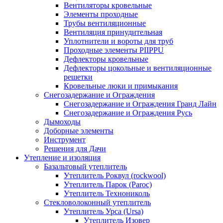
Вентиляторы кровельные
Элементы проходные
Трубы вентиляционные
Вентиляция принудительная
Уплотнители и вороты для труб
Проходные элементы PIIPPU
Дефлекторы кровельные
Дефлекторы цокольные и вентиляционные
решетки
Кровельные люки и примыкания
Снегозадержание и Ограждения
Снегозадержание и Ограждения Гранд Лайн
Снегозадержание и Ограждения Русь
Дымоходы
Доборные элементы
Инструмент
Решения для Дачи
Утепление и изоляция
Базальтовый утеплитель
Утеплитель Роквул (rockwool)
Утеплитель Парок (Paroc)
Утеплитель Технониколь
Стекловолоконный утеплитель
Утеплитель Урса (Ursa)
Утеплитель Изовер