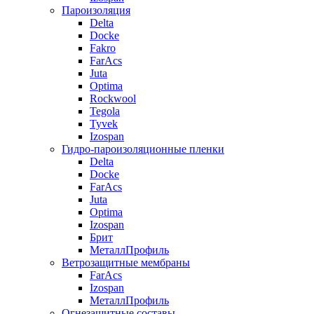
Пароизоляция
Delta
Docke
Fakro
FarAcs
Juta
Optima
Rockwool
Tegola
Tyvek
Izospan
Гидро-пароизоляционные пленки
Delta
Docke
FarAcs
Juta
Optima
Izospan
Брит
МеталлПрофиль
Ветрозащитные мембраны
FarAcs
Izospan
МеталлПрофиль
Огнезащитные составы