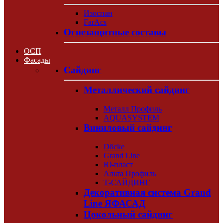
Изоспан
FarAcs
Огнезащитные составы
ОСП
Фасады
Сайдинг
Металлический сайдинг
Металл Профиль
AQUASYSTEM
Виниловый сайдинг
Döcke
Grand Line
Ю-пласт
Альта Профиль
Т-САЙДИНГ
Декоративная система Grand
Line ЯФАСАД
Цокольный сайдинг