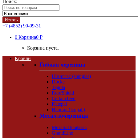
Поиск:
Искать
+7 (4852) 90-09-31
0
Корзина
0 ₽
Корзина пуста.
Кровли
Гибкая черепица
Шинглас (shinglas)
Döcke
Tegola
RoofShield
CertainTeed
Katepal
Икопал (Icopal )
Металлочерепица
МеталлПрофиль
GrandLine