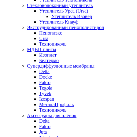
Стекловолоконный утеплитель
Утеплитель Урса (Ursa)
Утеплитель Изовер
Утеплитель Кнауф
Экструдированный пенополистирол
Пеноплэкс
Ursa
Технониколь
МДВП плиты
Изоплат
Белтермо
Супердиффузионные мембраны
Delta
Docke
Fakro
Tegola
Tyvek
Izospan
МеталлПрофиль
Технониколь
Аксессуары для плёнок
Delta
Fakro
Juta