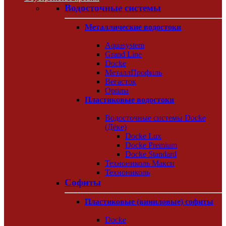
Водосточные системы
Металлические водостоки
Aquasystem
Grand Line
Docke
МеталлПрофиль
Вегасток
Optima
Пластиковые водостоки
Водосточные системы Docke
(Дёке)
Docke Lux
Docke Premium
Docke Standard
Технониколь Макси
Технониколь
Софиты
Пластиковые (виниловые) софиты
Docke