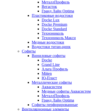
МеталлПрофиль
Вегасток
Гранд Лайн Optima
Пластиковые водостоки
Docke Lux
Docke Premium
Docke Standard
Технониколь
Технониколь Макси
Медные водостоки
Водостоки титан-цинк
Софиты
Виниловые софиты
Docke
Grand Line
Альта Профиль
Mitten
Ю-Пласт
Металлические софиты
Аквасистем
Медные софиты Аквасистем
МеталлПрофиль
Гранд Лайн Optima
Софиты перфорированные
Вентиляционные элементы