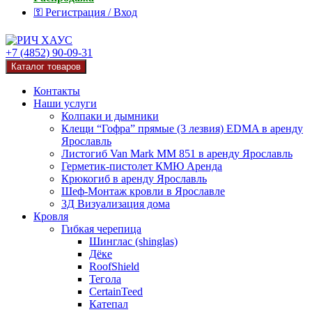
⚿ Регистрация / Вход
+7 (4852) 90-09-31
Каталог товаров
Контакты
Наши услуги
Колпаки и дымники
Клещи “Гофра” прямые (3 лезвия) EDMA в аренду
Ярославль
Листогиб Van Mark MM 851 в аренду Ярославль
Герметик-пистолет КМЮ Аренда
Крюкогиб в аренду Ярославль
Шеф-Монтаж кровли в Ярославле
3Д Визуализация дома
Кровля
Гибкая черепица
Шинглас (shinglas)
Дёке
RoofShield
Тегола
CertainTeed
Катепал