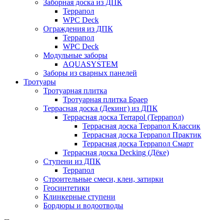
Заборная доска из ДПК
Террапол
WPC Deck
Ограждения из ДПК
Террапол
WPC Deck
Модульные заборы
AQUASYSTEM
Заборы из сварных панелей
Тротуары
Тротуарная плитка
Тротуарная плитка Браер
Террасная доска (Декинг) из ДПК
Террасная доска Terrapol (Террапол)
Террасная доска Террапол Классик
Террасная доска Террапол Практик
Террасная доска Террапол Смарт
Террасная доска Decking (Дёке)
Ступени из ДПК
Террапол
Строительные смеси, клеи, затирки
Геосинтетики
Клинкерные ступени
Бордюры и водоотводы