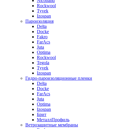
Nicoband
Rockwool
Tyvek
Izospan
Пароизоляция
Delta
Docke
Fakro
FarAcs
Juta
Optima
Rockwool
Tegola
Tyvek
Izospan
Гидро-пароизоляционные пленки
Delta
Docke
FarAcs
Juta
Optima
Izospan
Брит
МеталлПрофиль
Ветрозащитные мембраны