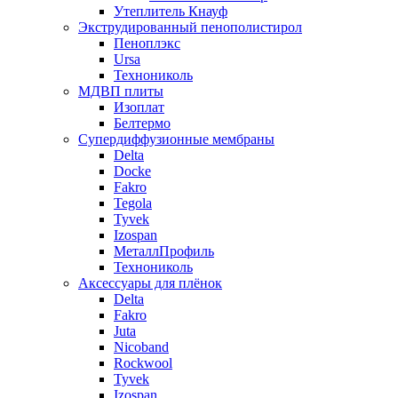
Утеплитель Кнауф
Экструдированный пенополистирол
Пеноплэкс
Ursa
Технониколь
МДВП плиты
Изоплат
Белтермо
Супердиффузионные мембраны
Delta
Docke
Fakro
Tegola
Tyvek
Izospan
МеталлПрофиль
Технониколь
Аксессуары для плёнок
Delta
Fakro
Juta
Nicoband
Rockwool
Tyvek
Izospan