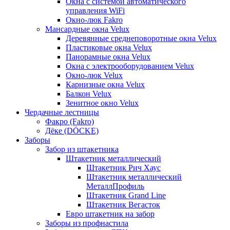
Окна с системой автоматического
управления WiFi
Окно-люк Fakro
Мансардные окна Velux
Деревянные среднеповоротные окна Velux
Пластиковые окна Velux
Панорамные окна Velux
Окна с электрооборудованием Velux
Окно-люк Velux
Карнизные окна Velux
Балкон Velux
Зенитное окно Velux
Чердачные лестницы
Факро (Fakro)
Дёке (DÖCKE)
Заборы
Забор из штакетника
Штакетник металлический
Штакетник Рич Хаус
Штакетник металлический
МеталлПрофиль
Штакетник Grand Line
Штакетник Вегасток
Евро штакетник на забор
Заборы из профнастила