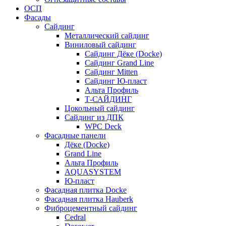
ОСП
Фасады
Сайдинг
Металлический сайдинг
Виниловый сайдинг
Сайдинг Дёке (Docke)
Сайдинг Grand Line
Сайдинг Mitten
Сайдинг Ю-пласт
Альта Профиль
Т-САЙДИНГ
Цокольный сайдинг
Сайдинг из ДПК
WPC Deck
Фасадные панели
Дёке (Docke)
Grand Line
Альта Профиль
AQUASYSTEM
Ю-пласт
Фасадная плитка Docke
Фасадная плитка Hauberk
Фиброцементный сайдинг
Cedral