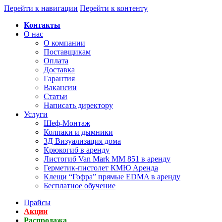
Перейти к навигации
Перейти к контенту
Контакты
О нас
О компании
Поставщикам
Оплата
Доставка
Гарантия
Вакансии
Статьи
Написать директору
Услуги
Шеф-Монтаж
Колпаки и дымники
3Д Визуализация дома
Крюкогиб в аренду
Листогиб Van Mark MM 851 в аренду
Герметик-пистолет КМЮ Аренда
Клещи “Гофра” прямые EDMA в аренду
Бесплатное обучение
Прайсы
Акции
Распродажа