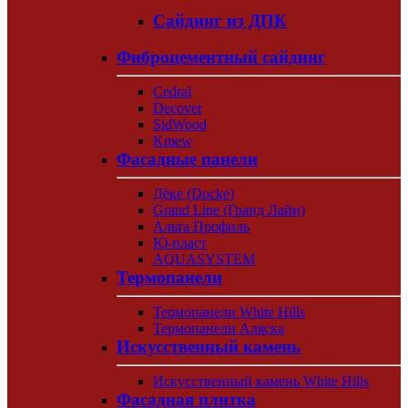
Сайдинг из ДПК
Фиброцементный сайдинг
Cedral
Decover
SidWood
Kmew
Фасадные панели
Дёке (Docke)
Grand Line (Гранд Лайн)
Альта Профиль
Ю-пласт
AQUASYSTEM
Термопанели
Термопанели White Hills
Термопанели Аляска
Искусственный камень
Искусственный камень White Hills
Фасадная плитка