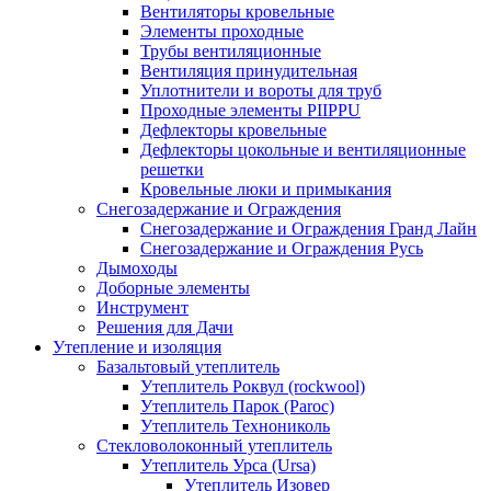
Вентиляторы кровельные
Элементы проходные
Трубы вентиляционные
Вентиляция принудительная
Уплотнители и вороты для труб
Проходные элементы PIIPPU
Дефлекторы кровельные
Дефлекторы цокольные и вентиляционные
решетки
Кровельные люки и примыкания
Снегозадержание и Ограждения
Снегозадержание и Ограждения Гранд Лайн
Снегозадержание и Ограждения Русь
Дымоходы
Доборные элементы
Инструмент
Решения для Дачи
Утепление и изоляция
Базальтовый утеплитель
Утеплитель Роквул (rockwool)
Утеплитель Парок (Paroc)
Утеплитель Технониколь
Стекловолоконный утеплитель
Утеплитель Урса (Ursa)
Утеплитель Изовер