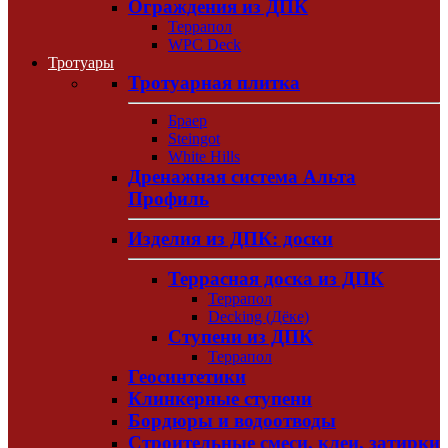
Ограждения из ДПК
Террапол
WPC Deck
Тротуары
Тротуарная плитка
Браер
Steingot
White Hills
Дренажная система Альта
Профиль
Изделия из ДПК: доски
Террасная доска из ДПК
Террапол
Decking (Дёке)
Ступени из ДПК
Террапол
Геосинтетики
Клинкерные ступени
Бордюры и водоотводы
Строительные смеси, клеи, затирки