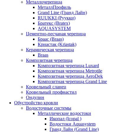
Металлочерепица
МеталлПрофиль
Grand Line (Гранд Лайн)
RUUKKI (Руукки)
Братекс (Bratex)
AQUASYSTEM
Цементно-песчаная черепица
Браас (Braas)
Криастак (Kriastak)
Керамическая черепица
Braas
Композитная черепица
Композитная черепица Luxard
Композитная черепица Metrotile
Композитная черепица AeroDek
Композитная черепица Grand Line
Кровельный сланец
Кровельный профнастил
Ондулин
Обустройство кровли
Водосточные системы
Металлические водостоки
Икопал (Icopal )
Водостоки Aquasystem
Гранд Лайн (Grand Line)