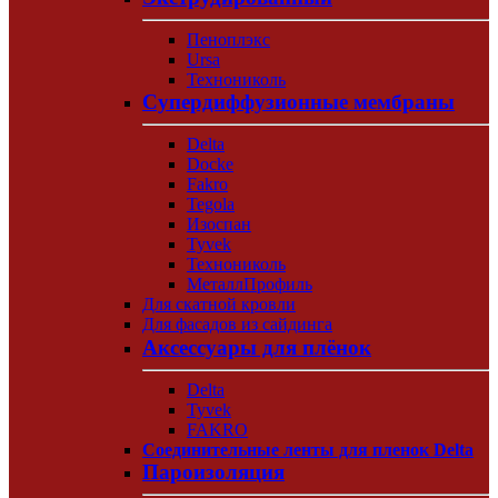
Пеноплэкс
Ursa
Технониколь
Супердиффузионные мембраны
Delta
Docke
Fakro
Tegola
Изоспан
Tyvek
Технониколь
МеталлПрофиль
Для скатной кровли
Для фасадов из сайдинга
Аксессуары для плёнок
Delta
Tyvek
FAKRO
Соединительные ленты для пленок Delta
Пароизоляция