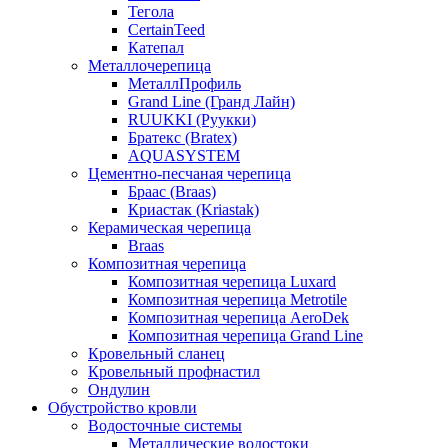
Тегола
CertainTeed
Катепал
Металлочерепица
МеталлПрофиль
Grand Line (Гранд Лайн)
RUUKKI (Руукки)
Братекс (Bratex)
AQUASYSTEM
Цементно-песчаная черепица
Браас (Braas)
Криастак (Kriastak)
Керамическая черепица
Braas
Композитная черепица
Композитная черепица Luxard
Композитная черепица Metrotile
Композитная черепица AeroDek
Композитная черепица Grand Line
Кровельный сланец
Кровельный профнастил
Ондулин
Обустройство кровли
Водосточные системы
Металлические водостоки