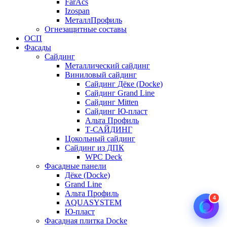
FarAcs
Izospan
МеталлПрофиль
Огнезащитные составы
ОСП
Фасады
Сайдинг
Металлический сайдинг
Виниловый сайдинг
Сайдинг Дёке (Docke)
Сайдинг Grand Line
Сайдинг Mitten
Сайдинг Ю-пласт
Альта Профиль
Т-САЙДИНГ
Цокольный сайдинг
Сайдинг из ДПК
WPC Deck
Фасадные панели
Дёке (Docke)
Grand Line
Альта Профиль
4
AQUASYSTEM
Ю-пласт
Фасадная плитка Docke