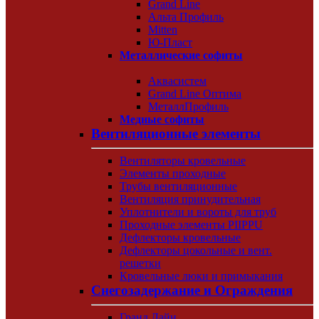
Grand Line
Альта Профиль
Mitten
Ю-Пласт
Металлические софиты
Аквасистем
Grand Line Оптима
МеталлПрофиль
Медные софиты
Вентиляционные элементы
Вентиляторы кровельные
Элементы проходные
Трубы вентиляционные
Вентиляция принудительная
Уплотнители и вороты для труб
Проходные элементы PIIPPU
Дефлекторы кровельные
Дефлекторы цокольные и вент.
решетки
Кровельные люки и примыкания
Снегозадержание и Ограждения
Гранд Лайн