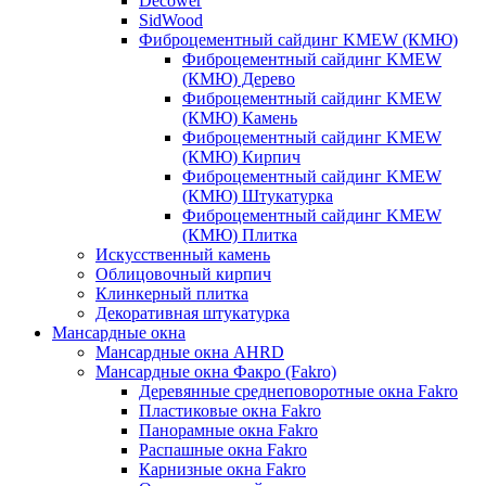
Decower
SidWood
Фиброцементный сайдинг KMEW (КМЮ)
Фиброцементный сайдинг KMEW
(КМЮ) Дерево
Фиброцементный сайдинг KMEW
(КМЮ) Камень
Фиброцементный сайдинг KMEW
(КМЮ) Кирпич
Фиброцементный сайдинг KMEW
(КМЮ) Штукатурка
Фиброцементный сайдинг KMEW
(КМЮ) Плитка
Искусственный камень
Облицовочный кирпич
Клинкерный плитка
Декоративная штукатурка
Мансардные окна
Мансардные окна AHRD
Мансардные окна Факро (Fakro)
Деревянные среднеповоротные окна Fakro
Пластиковые окна Fakro
Панорамные окна Fakro
Распашные окна Fakro
Карнизные окна Fakro