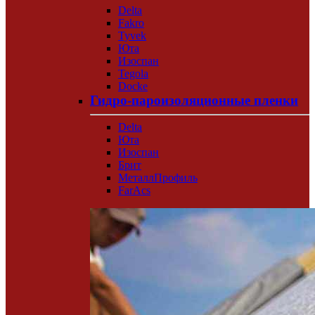
Delta
Fakro
Tyvek
Юта
Изоспан
Tegola
Docke
Гидро-пароизоляционные пленки
Delta
Юта
Изоспан
Брит
МеталлПрофиль
FarAcs