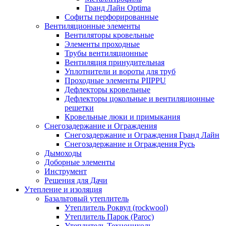
Гранд Лайн Optima
Софиты перфорированные
Вентиляционные элементы
Вентиляторы кровельные
Элементы проходные
Трубы вентиляционные
Вентиляция принудительная
Уплотнители и вороты для труб
Проходные элементы PIIPPU
Дефлекторы кровельные
Дефлекторы цокольные и вентиляционные
решетки
Кровельные люки и примыкания
Снегозадержание и Ограждения
Снегозадержание и Ограждения Гранд Лайн
Снегозадержание и Ограждения Русь
Дымоходы
Доборные элементы
Инструмент
Решения для Дачи
Утепление и изоляция
Базальтовый утеплитель
Утеплитель Роквул (rockwool)
Утеплитель Парок (Paroc)
Утеплитель Технониколь