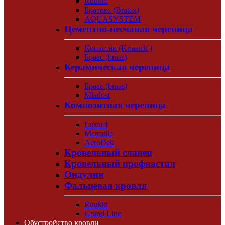
Ruukki
Братекс (Bratex)
AQUASYSTEM
Цементно-песчаная черепица
Криастак (Kriastak )
Браас (braas)
Керамическая черепица
Браас (braas)
Mladost
Композитная черепица
Luxard
Metrotile
AeroDek
Кровельный сланец
Кровельный профнастил
Ондулин
Фальцевая кровля
Ruukki
Grand Line
Обустройство кровли