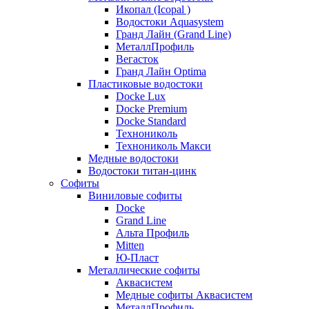
Икопал (Icopal )
Водостоки Aquasystem
Гранд Лайн (Grand Line)
МеталлПрофиль
Вегасток
Гранд Лайн Optima
Пластиковые водостоки
Docke Lux
Docke Premium
Docke Standard
Технониколь
Технониколь Макси
Медные водостоки
Водостоки титан-цинк
Софиты
Виниловые софиты
Docke
Grand Line
Альта Профиль
Mitten
Ю-Пласт
Металлические софиты
Аквасистем
Медные софиты Аквасистем
МеталлПрофиль