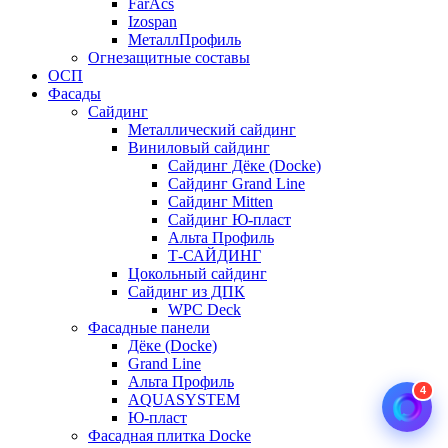
FarAcs
Izospan
МеталлПрофиль
Огнезащитные составы
ОСП
Фасады
Сайдинг
Металлический сайдинг
Виниловый сайдинг
Сайдинг Дёке (Docke)
Сайдинг Grand Line
Сайдинг Mitten
Сайдинг Ю-пласт
Альта Профиль
Т-САЙДИНГ
Цокольный сайдинг
Сайдинг из ДПК
WPC Deck
Фасадные панели
Дёке (Docke)
Grand Line
Альта Профиль
4
AQUASYSTEM
Ю-пласт
Фасадная плитка Docke