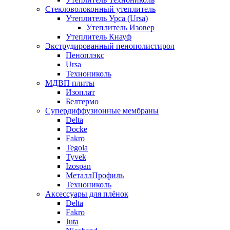
Стекловолоконный утеплитель
Утеплитель Урса (Ursa)
Утеплитель Изовер
Утеплитель Кнауф
Экструдированный пенополистирол
Пеноплэкс
Ursa
Технониколь
МДВП плиты
Изоплат
Белтермо
Супердиффузионные мембраны
Delta
Docke
Fakro
Tegola
Tyvek
Izospan
МеталлПрофиль
Технониколь
Аксессуары для плёнок
Delta
Fakro
Juta