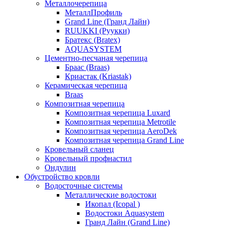
Металлочерепица
МеталлПрофиль
Grand Line (Гранд Лайн)
RUUKKI (Руукки)
Братекс (Bratex)
AQUASYSTEM
Цементно-песчаная черепица
Браас (Braas)
Криастак (Kriastak)
Керамическая черепица
Braas
Композитная черепица
Композитная черепица Luxard
Композитная черепица Metrotile
Композитная черепица AeroDek
Композитная черепица Grand Line
Кровельный сланец
Кровельный профнастил
Ондулин
Обустройство кровли
Водосточные системы
Металлические водостоки
Икопал (Icopal )
Водостоки Aquasystem
Гранд Лайн (Grand Line)