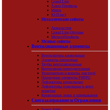
Grand Line
Альта Профиль
Mitten
Ю-Пласт
Металлические софиты
Аквасистем
Grand Line Оптима
МеталлПрофиль
Медные софиты
Вентиляционные элементы
Вентиляторы кровельные
Элементы проходные
Трубы вентиляционные
Вентиляция принудительная
Уплотнители и вороты для труб
Проходные элементы PIIPPU
Дефлекторы кровельные
Дефлекторы цокольные и вент.
решетки
Кровельные люки и примыкания
Снегозадержание и Ограждения
Гранд Лайн