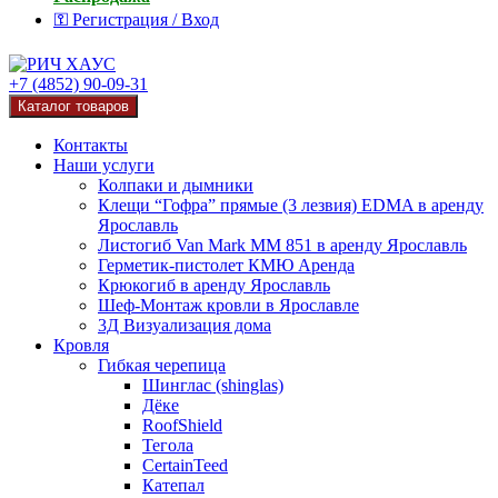
⚿ Регистрация / Вход
+7 (4852) 90-09-31
Каталог товаров
Контакты
Наши услуги
Колпаки и дымники
Клещи “Гофра” прямые (3 лезвия) EDMA в аренду
Ярославль
Листогиб Van Mark MM 851 в аренду Ярославль
Герметик-пистолет КМЮ Аренда
Крюкогиб в аренду Ярославль
Шеф-Монтаж кровли в Ярославле
3Д Визуализация дома
Кровля
Гибкая черепица
Шинглас (shinglas)
Дёке
RoofShield
Тегола
CertainTeed
Катепал