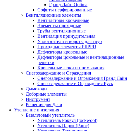
Гранд Лайн Optima
Софиты перфорированные
Вентиляционные элементы
Вентиляторы кровельные
Элементы проходные
Трубы вентиляционные
Вентиляция принудительная
Уплотнители и вороты для труб
Проходные элементы PIIPPU
Дефлекторы кровельные
Дефлекторы цокольные и вентиляционные
решетки
Кровельные люки и примыкания
Снегозадержание и Ограждения
Снегозадержание и Ограждения Гранд Лайн
Снегозадержание и Ограждения Русь
Дымоходы
Доборные элементы
Инструмент
Решения для Дачи
Утепление и изоляция
Базальтовый утеплитель
Утеплитель Роквул (rockwool)
Утеплитель Парок (Paroc)
Утеплитель Технониколь