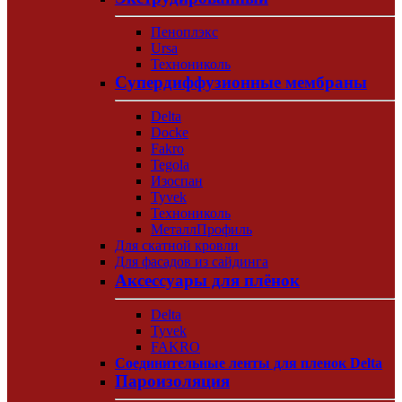
Пеноплэкс
Ursa
Технониколь
Супердиффузионные мембраны
Delta
Docke
Fakro
Tegola
Изоспан
Tyvek
Технониколь
МеталлПрофиль
Для скатной кровли
Для фасадов из сайдинга
Аксессуары для плёнок
Delta
Tyvek
FAKRO
Соединительные ленты для пленок Delta
Пароизоляция