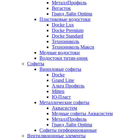
МеталлПрофиль
Вегасток
Гранд Лайн Optima
Пластиковые водостоки
Docke Lux
Docke Premium
Docke Standard
Технониколь
Технониколь Макси
Медные водостоки
Водостоки титан-цинк
Софиты
Виниловые софиты
Docke
Grand Line
Альта Профиль
Mitten
Ю-Пласт
Металлические софиты
Аквасистем
Медные софиты Аквасистем
МеталлПрофиль
Гранд Лайн Optima
Софиты перфорированные
Вентиляционные элементы