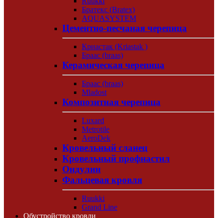
Ruukki
Братекс (Bratex)
AQUASYSTEM
Цементно-песчаная черепица
Криастак (Kriastak )
Браас (braas)
Керамическая черепица
Браас (braas)
Mladost
Композитная черепица
Luxard
Metrotile
AeroDek
Кровельный сланец
Кровельный профнастил
Ондулин
Фальцевая кровля
Ruukki
Grand Line
Обустройство кровли