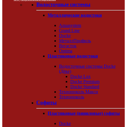
Водосточные системы
Металлические водостоки
Aquasystem
Grand Line
Docke
МеталлПрофиль
Вегасток
Optima
Пластиковые водостоки
Водосточные системы Docke
(Дёке)
Docke Lux
Docke Premium
Docke Standard
Технониколь Макси
Технониколь
Софиты
Пластиковые (виниловые) софиты
Docke