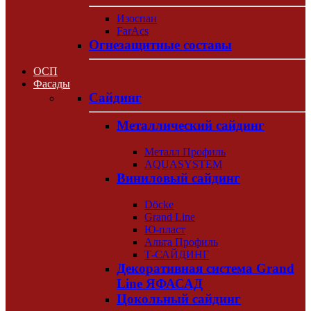
Изоспан
FarAcs
Огнезащитные составы
ОСП
Фасады
Сайдинг
Металлический сайдинг
Металл Профиль
AQUASYSTEM
Виниловый сайдинг
Döcke
Grand Line
Ю-пласт
Альта Профиль
Т-САЙДИНГ
Декоративная система Grand
Line ЯФАСАД
Цокольный сайдинг