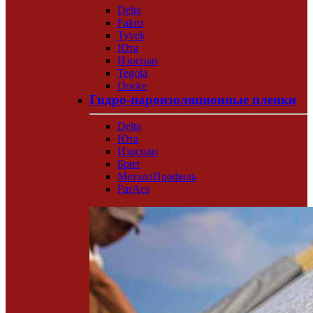
Delta
Fakro
Tyvek
Юта
Изоспан
Tegola
Docke
Гидро-пароизоляционные пленки
Delta
Юта
Изоспан
Брит
МеталлПрофиль
FarAcs