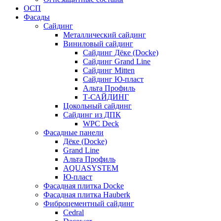
ОСП
Фасады
Сайдинг
Металлический сайдинг
Виниловый сайдинг
Сайдинг Дёке (Docke)
Сайдинг Grand Line
Сайдинг Mitten
Сайдинг Ю-пласт
Альта Профиль
Т-САЙДИНГ
Цокольный сайдинг
Сайдинг из ДПК
WPC Deck
Фасадные панели
Дёке (Docke)
Grand Line
Альта Профиль
AQUASYSTEM
Ю-пласт
Фасадная плитка Docke
Фасадная плитка Hauberk
Фиброцементный сайдинг
Cedral