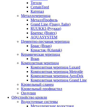
Тегола
CertainTeed
Катепал
Металлочерепица
МеталлПрофиль
Grand Line (Гранд Лайн)
RUUKKI (Руукки)
Братекс (Bratex)
AQUASYSTEM
Цементно-песчаная черепица
Браас (Braas)
Криастак (Kriastak)
Керамическая черепица
Braas
Композитная черепица
Композитная черепица Luxard
Композитная черепица Metrotile
Композитная черепица AeroDek
Композитная черепица Grand Line
Кровельный сланец
Кровельный профнастил
Ондулин
Обустройство кровли
Водосточные системы
Металлические водостоки