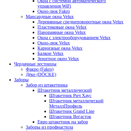
Окна с системой автоматического
управления WiFi
Окно-люк Fakro
Мансардные окна Velux
Деревянные среднеповоротные окна Velux
Пластиковые окна Velux
Панорамные окна Velux
Окна с электрооборудованием Velux
Окно-люк Velux
Карнизные окна Velux
Балкон Velux
Зенитное окно Velux
Чердачные лестницы
Факро (Fakro)
Дёке (DÖCKE)
Заборы
Забор из штакетника
Штакетник металлический
Штакетник Рич Хаус
Штакетник металлический
МеталлПрофиль
Штакетник Grand Line
Штакетник Вегасток
Евро штакетник на забор
Заборы из профнастила