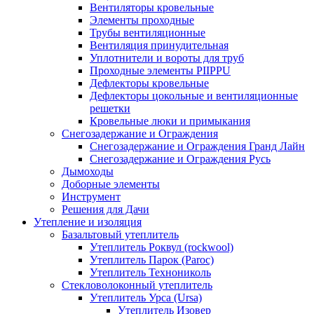
Вентиляторы кровельные
Элементы проходные
Трубы вентиляционные
Вентиляция принудительная
Уплотнители и вороты для труб
Проходные элементы PIIPPU
Дефлекторы кровельные
Дефлекторы цокольные и вентиляционные
решетки
Кровельные люки и примыкания
Снегозадержание и Ограждения
Снегозадержание и Ограждения Гранд Лайн
Снегозадержание и Ограждения Русь
Дымоходы
Доборные элементы
Инструмент
Решения для Дачи
Утепление и изоляция
Базальтовый утеплитель
Утеплитель Роквул (rockwool)
Утеплитель Парок (Paroc)
Утеплитель Технониколь
Стекловолоконный утеплитель
Утеплитель Урса (Ursa)
Утеплитель Изовер