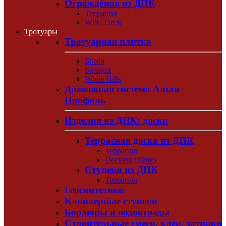
Ограждения из ДПК
Террапол
WPC Deck
Тротуары
Тротуарная плитка
Браер
Steingot
White Hills
Дренажная система Альта
Профиль
Изделия из ДПК: доски
Террасная доска из ДПК
Террапол
Decking (Дёке)
Ступени из ДПК
Террапол
Геосинтетики
Клинкерные ступени
Бордюры и водоотводы
Строительные смеси, клеи, затирки