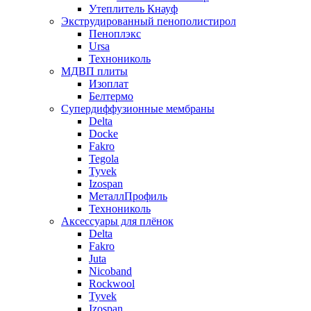
Утеплитель Кнауф
Экструдированный пенополистирол
Пеноплэкс
Ursa
Технониколь
МДВП плиты
Изоплат
Белтермо
Супердиффузионные мембраны
Delta
Docke
Fakro
Tegola
Tyvek
Izospan
МеталлПрофиль
Технониколь
Аксессуары для плёнок
Delta
Fakro
Juta
Nicoband
Rockwool
Tyvek
Izospan