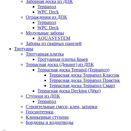
Заборная доска из ДПК
Террапол
WPC Deck
Ограждения из ДПК
Террапол
WPC Deck
Модульные заборы
AQUASYSTEM
Заборы из сварных панелей
Тротуары
Тротуарная плитка
Тротуарная плитка Браер
Террасная доска (Декинг) из ДПК
Террасная доска Terrapol (Террапол)
Террасная доска Террапол Классик
Террасная доска Террапол Практик
Террасная доска Террапол Смарт
Террасная доска Decking (Дёке)
Ступени из ДПК
Террапол
Строительные смеси, клеи, затирки
Геосинтетики
Клинкерные ступени
Бордюры и водоотводы