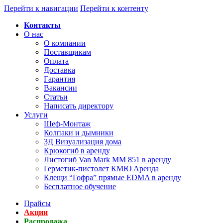
Перейти к навигации
Перейти к контенту
Контакты
О нас
О компании
Поставщикам
Оплата
Доставка
Гарантия
Вакансии
Статьи
Написать директору
Услуги
Шеф-Монтаж
Колпаки и дымники
3Д Визуализация дома
Крюкогиб в аренду
Листогиб Van Mark MM 851 в аренду
Герметик-пистолет КМЮ Аренда
Клещи “Гофра” прямые EDMA в аренду
Бесплатное обучение
Прайсы
Акции
Распродажа