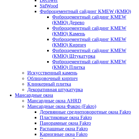
Decower
SidWood
Фиброцементный сайдинг KMEW (КМЮ)
Фиброцементный сайдинг KMEW
(КМЮ) Дерево
Фиброцементный сайдинг KMEW
(КМЮ) Камень
Фиброцементный сайдинг KMEW
(КМЮ) Кирпич
Фиброцементный сайдинг KMEW
(КМЮ) Штукатурка
Фиброцементный сайдинг KMEW
(КМЮ) Плитка
Искусственный камень
Облицовочный кирпич
Клинкерный плитка
Декоративная штукатурка
Мансардные окна
Мансардные окна AHRD
Мансардные окна Факро (Fakro)
Деревянные среднеповоротные окна Fakro
Пластиковые окна Fakro
Панорамные окна Fakro
Распашные окна Fakro
Карнизные окна Fakro