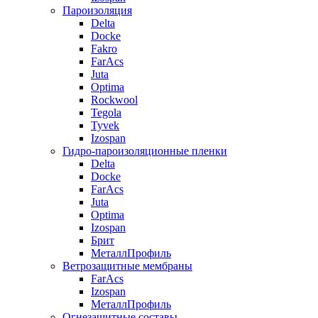
Пароизоляция
Delta
Docke
Fakro
FarAcs
Juta
Optima
Rockwool
Tegola
Tyvek
Izospan
Гидро-пароизоляционные пленки
Delta
Docke
FarAcs
Juta
Optima
Izospan
Брит
МеталлПрофиль
Ветрозащитные мембраны
FarAcs
Izospan
МеталлПрофиль
Огнезащитные составы