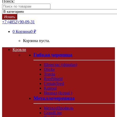
Поиск:
Искать
+7 (4852) 90-09-31
0
Корзина
0 ₽
Корзина пуста.
Кровли
Гибкая черепица
Шинглас (shinglas)
Döcke
Tegola
RoofShield
CertainTeed
Katepal
Икопал (Icopal )
Металлочерепица
МеталлПрофиль
GrandLine