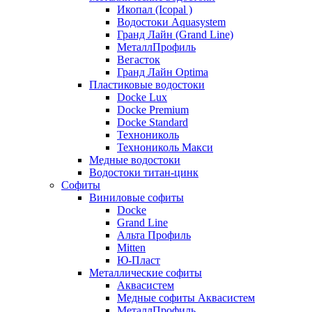
Икопал (Icopal )
Водостоки Aquasystem
Гранд Лайн (Grand Line)
МеталлПрофиль
Вегасток
Гранд Лайн Optima
Пластиковые водостоки
Docke Lux
Docke Premium
Docke Standard
Технониколь
Технониколь Макси
Медные водостоки
Водостоки титан-цинк
Софиты
Виниловые софиты
Docke
Grand Line
Альта Профиль
Mitten
Ю-Пласт
Металлические софиты
Аквасистем
Медные софиты Аквасистем
МеталлПрофиль