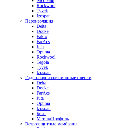
Nicoband
Rockwool
Tyvek
Izospan
Пароизоляция
Delta
Docke
Fakro
FarAcs
Juta
Optima
Rockwool
Tegola
Tyvek
Izospan
Гидро-пароизоляционные пленки
Delta
Docke
FarAcs
Juta
Optima
Izospan
Брит
МеталлПрофиль
Ветрозащитные мембраны