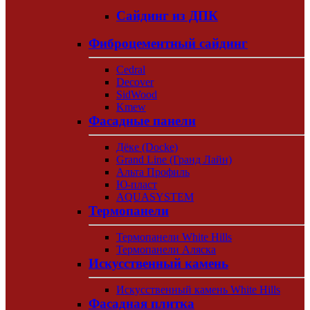
Сайдинг из ДПК
Фиброцементный сайдинг
Cedral
Decover
SidWood
Kmew
Фасадные панели
Дёке (Docke)
Grand Line (Гранд Лайн)
Альта Профиль
Ю-пласт
AQUASYSTEM
Термопанели
Термопанели White Hills
Термопанели Аляска
Искусственный камень
Искусственный камень White Hills
Фасадная плитка