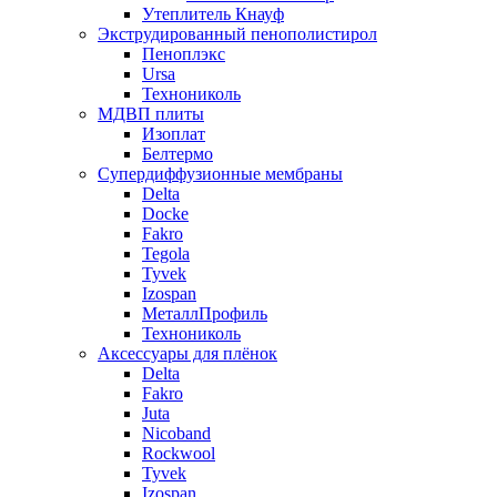
Утеплитель Кнауф
Экструдированный пенополистирол
Пеноплэкс
Ursa
Технониколь
МДВП плиты
Изоплат
Белтермо
Супердиффузионные мембраны
Delta
Docke
Fakro
Tegola
Tyvek
Izospan
МеталлПрофиль
Технониколь
Аксессуары для плёнок
Delta
Fakro
Juta
Nicoband
Rockwool
Tyvek
Izospan