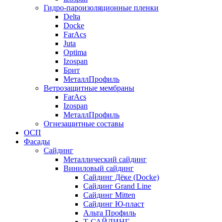
Гидро-пароизоляционные пленки
Delta
Docke
FarAcs
Juta
Optima
Izospan
Брит
МеталлПрофиль
Ветрозащитные мембраны
FarAcs
Izospan
МеталлПрофиль
Огнезащитные составы
ОСП
Фасады
Сайдинг
Металлический сайдинг
Виниловый сайдинг
Сайдинг Дёке (Docke)
Сайдинг Grand Line
Сайдинг Mitten
Сайдинг Ю-пласт
Альта Профиль
Т-САЙДИНГ