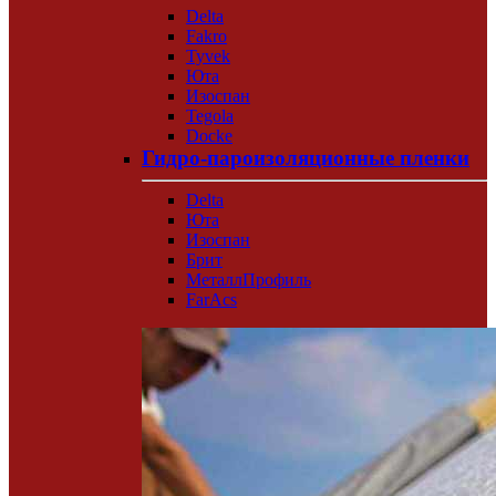
Delta
Fakro
Tyvek
Юта
Изоспан
Tegola
Docke
Гидро-пароизоляционные пленки
Delta
Юта
Изоспан
Брит
МеталлПрофиль
FarAcs