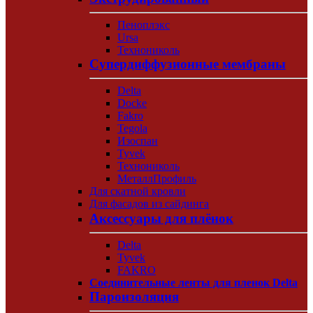
Пеноплэкс
Ursa
Технониколь
Супердиффузионные мембраны
Delta
Docke
Fakro
Tegola
Изоспан
Tyvek
Технониколь
МеталлПрофиль
Для скатной кровли
Для фасадов из сайдинга
Аксессуары для плёнок
Delta
Tyvek
FAKRO
Соединительные ленты для пленок Delta
Пароизоляция