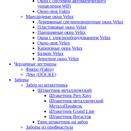
Окна с системой автоматического
управления WiFi
Окно-люк Fakro
Мансардные окна Velux
Деревянные среднеповоротные окна Velux
Пластиковые окна Velux
Панорамные окна Velux
Окна с электрооборудованием Velux
Окно-люк Velux
Карнизные окна Velux
Балкон Velux
Зенитное окно Velux
Чердачные лестницы
Факро (Fakro)
Дёке (DÖCKE)
Заборы
Забор из штакетника
Штакетник металлический
Штакетник Рич Хаус
Штакетник металлический
МеталлПрофиль
Штакетник Grand Line
Штакетник Вегасток
Евро штакетник на забор
Заборы из профнастила