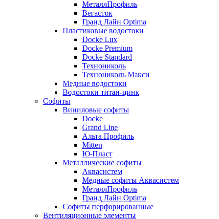
МеталлПрофиль
Вегасток
Гранд Лайн Optima
Пластиковые водостоки
Docke Lux
Docke Premium
Docke Standard
Технониколь
Технониколь Макси
Медные водостоки
Водостоки титан-цинк
Софиты
Виниловые софиты
Docke
Grand Line
Альта Профиль
Mitten
Ю-Пласт
Металлические софиты
Аквасистем
Медные софиты Аквасистем
МеталлПрофиль
Гранд Лайн Optima
Софиты перфорированные
Вентиляционные элементы