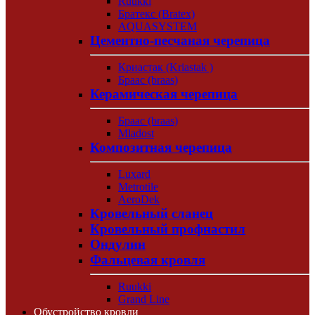
Ruukki
Братекс (Bratex)
AQUASYSTEM
Цементно-песчаная черепица
Криастак (Kriastak )
Браас (braas)
Керамическая черепица
Браас (braas)
Mladost
Композитная черепица
Luxard
Metrotile
AeroDek
Кровельный сланец
Кровельный профнастил
Ондулин
Фальцевая кровля
Ruukki
Grand Line
Обустройство кровли