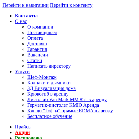
Перейти к навигации
Перейти к контенту
Контакты
О нас
О компании
Поставщикам
Оплата
Доставка
Гарантия
Вакансии
Статьи
Написать директору
Услуги
Шеф-Монтаж
Колпаки и дымники
3Д Визуализация дома
Крюкогиб в аренду
Листогиб Van Mark MM 851 в аренду
Герметик-пистолет КМЮ Аренда
Клещи “Гофра” прямые EDMA в аренду
Бесплатное обучение
Прайсы
Акции
Распродажа