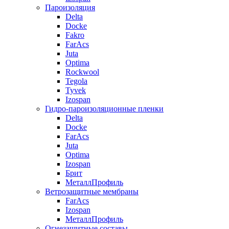
Пароизоляция
Delta
Docke
Fakro
FarAcs
Juta
Optima
Rockwool
Tegola
Tyvek
Izospan
Гидро-пароизоляционные пленки
Delta
Docke
FarAcs
Juta
Optima
Izospan
Брит
МеталлПрофиль
Ветрозащитные мембраны
FarAcs
Izospan
МеталлПрофиль
Огнезащитные составы