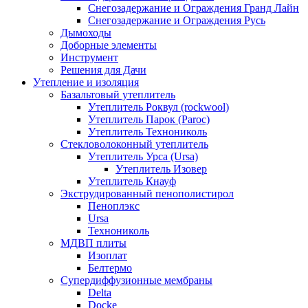
Снегозадержание и Ограждения Гранд Лайн
Снегозадержание и Ограждения Русь
Дымоходы
Доборные элементы
Инструмент
Решения для Дачи
Утепление и изоляция
Базальтовый утеплитель
Утеплитель Роквул (rockwool)
Утеплитель Парок (Paroc)
Утеплитель Технониколь
Стекловолоконный утеплитель
Утеплитель Урса (Ursa)
Утеплитель Изовер
Утеплитель Кнауф
Экструдированный пенополистирол
Пеноплэкс
Ursa
Технониколь
МДВП плиты
Изоплат
Белтермо
Супердиффузионные мембраны
Delta
Docke