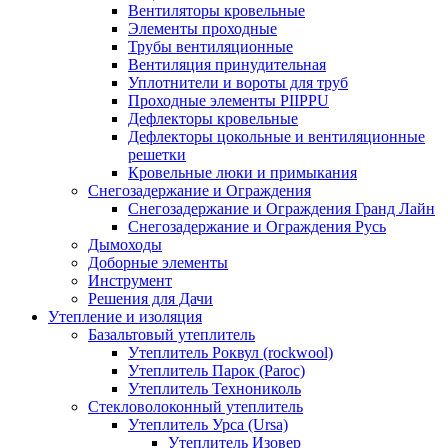
Вентиляторы кровельные
Элементы проходные
Трубы вентиляционные
Вентиляция принудительная
Уплотнители и вороты для труб
Проходные элементы PIIPPU
Дефлекторы кровельные
Дефлекторы цокольные и вентиляционные
решетки
Кровельные люки и примыкания
Снегозадержание и Ограждения
Снегозадержание и Ограждения Гранд Лайн
Снегозадержание и Ограждения Русь
Дымоходы
Доборные элементы
Инструмент
Решения для Дачи
Утепление и изоляция
Базальтовый утеплитель
Утеплитель Роквул (rockwool)
Утеплитель Парок (Paroc)
Утеплитель Технониколь
Стекловолоконный утеплитель
Утеплитель Урса (Ursa)
Утеплитель Изовер