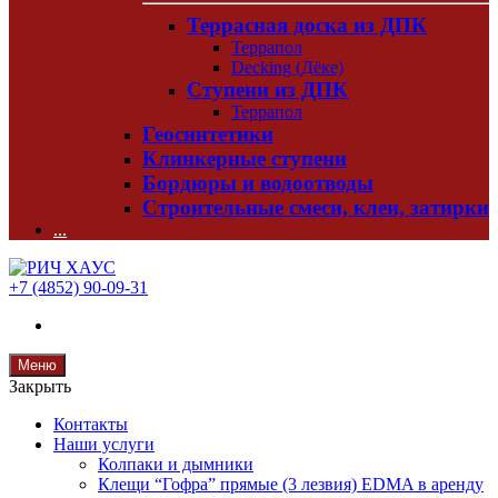
Террасная доска из ДПК
Террапол
Decking (Дёке)
Ступени из ДПК
Террапол
Геосинтетики
Клинкерные ступени
Бордюры и водоотводы
Строительные смеси, клеи, затирки
...
+7 (4852) 90-09-31
Меню
Закрыть
Контакты
Наши услуги
Колпаки и дымники
Клещи “Гофра” прямые (3 лезвия) EDMA в аренду