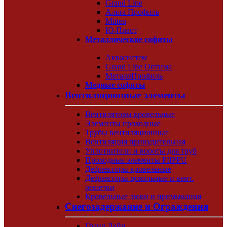
Grand Line
Альта Профиль
Mitten
Ю-Пласт
Металлические софиты
Аквасистем
Grand Line Оптима
МеталлПрофиль
Медные софиты
Вентиляционные элементы
Вентиляторы кровельные
Элементы проходные
Трубы вентиляционные
Вентиляция принудительная
Уплотнители и вороты для труб
Проходные элементы PIIPPU
Дефлекторы кровельные
Дефлекторы цокольные и вент.
решетки
Кровельные люки и примыкания
Снегозадержание и Ограждения
Гранд Лайн