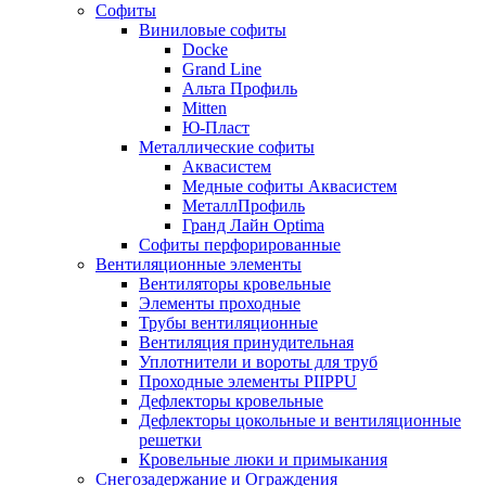
Софиты
Виниловые софиты
Docke
Grand Line
Альта Профиль
Mitten
Ю-Пласт
Металлические софиты
Аквасистем
Медные софиты Аквасистем
МеталлПрофиль
Гранд Лайн Optima
Софиты перфорированные
Вентиляционные элементы
Вентиляторы кровельные
Элементы проходные
Трубы вентиляционные
Вентиляция принудительная
Уплотнители и вороты для труб
Проходные элементы PIIPPU
Дефлекторы кровельные
Дефлекторы цокольные и вентиляционные
решетки
Кровельные люки и примыкания
Снегозадержание и Ограждения