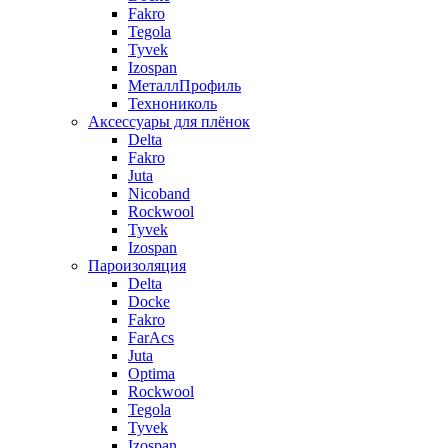
Fakro
Tegola
Tyvek
Izospan
МеталлПрофиль
Технониколь
Аксессуары для плёнок
Delta
Fakro
Juta
Nicoband
Rockwool
Tyvek
Izospan
Пароизоляция
Delta
Docke
Fakro
FarAcs
Juta
Optima
Rockwool
Tegola
Tyvek
Izospan