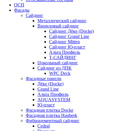
ОСП
Фасады
Сайдинг
Металлический сайдинг
Виниловый сайдинг
Сайдинг Дёке (Docke)
Сайдинг Grand Line
Сайдинг Mitten
Сайдинг Ю-пласт
Альта Профиль
Т-САЙДИНГ
Цокольный сайдинг
Сайдинг из ДПК
WPC Deck
Фасадные панели
Дёке (Docke)
Grand Line
Альта Профиль
AQUASYSTEM
Ю-пласт
Фасадная плитка Docke
Фасадная плитка Hauberk
Фиброцементный сайдинг
Cedral