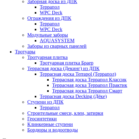
Заборная доска из ДПК
Террапол
WPC Deck
Ограждения из ДПК
Террапол
WPC Deck
Модульные заборы
AQUASYSTEM
Заборы из сварных панелей
Тротуары
Тротуарная плитка
Тротуарная плитка Браер
Террасная доска (Декинг) из ДПК
Террасная доска Terrapol (Террапол)
Террасная доска Террапол Классик
Террасная доска Террапол Практик
Террасная доска Террапол Смарт
Террасная доска Decking (Дёке)
Ступени из ДПК
Террапол
Строительные смеси, клеи, затирки
Геосинтетики
Клинкерные ступени
Бордюры и водоотводы