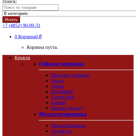
Поиск:
Искать
+7 (4852) 90-09-31
0
Корзина
0 ₽
Корзина пуста.
Кровли
Гибкая черепица
Шинглас (shinglas)
Döcke
Tegola
RoofShield
CertainTeed
Katepal
Икопал (Icopal )
Металлочерепица
МеталлПрофиль
GrandLine