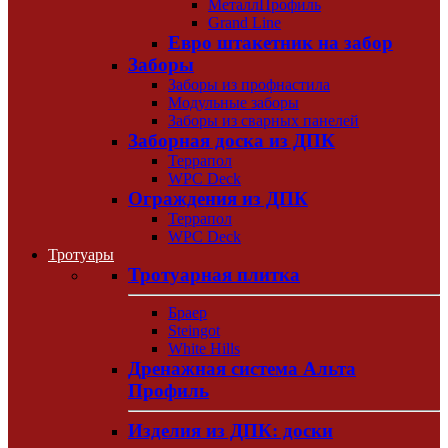
МеталлПрофиль
Grand Line
Евро штакетник на забор
Заборы
Заборы из профнастила
Модульные заборы
Заборы из сварных панелей
Заборная доска из ДПК
Террапол
WPC Deck
Ограждения из ДПК
Террапол
WPC Deck
Тротуары
Тротуарная плитка
Браер
Steingot
White Hills
Дренажная система Альта
Профиль
Изделия из ДПК: доски