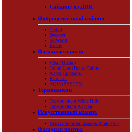
Сайдинг из ДПК
Фиброцементный сайдинг
Cedral
Decover
SidWood
Kmew
Фасадные панели
Дёке (Docke)
Grand Line (Гранд Лайн)
Альта Профиль
Ю-пласт
AQUASYSTEM
Термопанели
Термопанели White Hills
Термопанели Аляска
Искусственный камень
Искусственный камень White Hills
Фасадная плитка