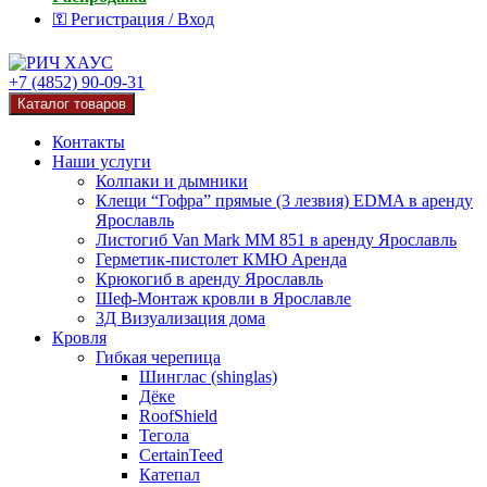
⚿ Регистрация / Вход
+7 (4852) 90-09-31
Каталог товаров
Контакты
Наши услуги
Колпаки и дымники
Клещи “Гофра” прямые (3 лезвия) EDMA в аренду
Ярославль
Листогиб Van Mark MM 851 в аренду Ярославль
Герметик-пистолет КМЮ Аренда
Крюкогиб в аренду Ярославль
Шеф-Монтаж кровли в Ярославле
3Д Визуализация дома
Кровля
Гибкая черепица
Шинглас (shinglas)
Дёке
RoofShield
Тегола
CertainTeed
Катепал