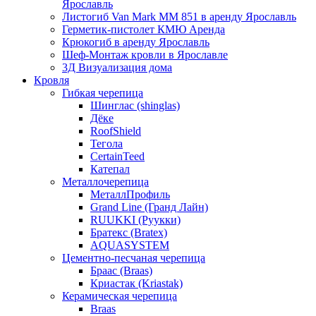
Ярославль
Листогиб Van Mark MM 851 в аренду Ярославль
Герметик-пистолет КМЮ Аренда
Крюкогиб в аренду Ярославль
Шеф-Монтаж кровли в Ярославле
3Д Визуализация дома
Кровля
Гибкая черепица
Шинглас (shinglas)
Дёке
RoofShield
Тегола
CertainTeed
Катепал
Металлочерепица
МеталлПрофиль
Grand Line (Гранд Лайн)
RUUKKI (Руукки)
Братекс (Bratex)
AQUASYSTEM
Цементно-песчаная черепица
Браас (Braas)
Криастак (Kriastak)
Керамическая черепица
Braas