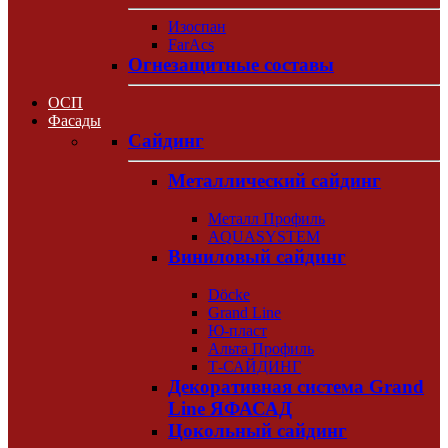
Изоспан
FarAcs
Огнезащитные составы
ОСП
Фасады
Сайдинг
Металлический сайдинг
Металл Профиль
AQUASYSTEM
Виниловый сайдинг
Döcke
Grand Line
Ю-пласт
Альта Профиль
Т-САЙДИНГ
Декоративная система Grand
Line ЯФАСАД
Цокольный сайдинг