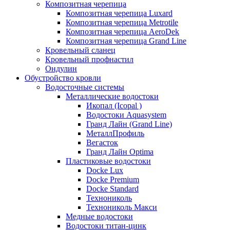
Композитная черепица
Композитная черепица Luxard
Композитная черепица Metrotile
Композитная черепица AeroDek
Композитная черепица Grand Line
Кровельный сланец
Кровельный профнастил
Ондулин
Обустройство кровли
Водосточные системы
Металлические водостоки
Икопал (Icopal )
Водостоки Aquasystem
Гранд Лайн (Grand Line)
МеталлПрофиль
Вегасток
Гранд Лайн Optima
Пластиковые водостоки
Docke Lux
Docke Premium
Docke Standard
Технониколь
Технониколь Макси
Медные водостоки
Водостоки титан-цинк