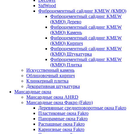
Decower
SidWood
Фиброцементный сайдинг KMEW (КМЮ)
Фиброцементный сайдинг KMEW
(КМЮ) Дерево
Фиброцементный сайдинг KMEW
(КМЮ) Камень
Фиброцементный сайдинг KMEW
(КМЮ) Кирпич
Фиброцементный сайдинг KMEW
(КМЮ) Штукатурка
Фиброцементный сайдинг KMEW
(КМЮ) Плитка
Искусственный камень
Облицовочный кирпич
Клинкерный плитка
Декоративная штукатурка
Мансардные окна
Мансардные окна AHRD
Мансардные окна Факро (Fakro)
Деревянные среднеповоротные окна Fakro
Пластиковые окна Fakro
Панорамные окна Fakro
Распашные окна Fakro
Карнизные окна Fakro