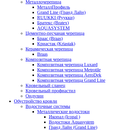
Металлочерепица
МеталлПрофиль
Grand Line (Гранд Лайн)
RUUKKI (Руукки)
Братекс (Bratex)
AQUASYSTEM
Цементно-песчаная черепица
Браас (Braas)
Криастак (Kriastak)
Керамическая черепица
Braas
Композитная черепица
Композитная черепица Luxard
Композитная черепица Metrotile
Композитная черепица AeroDek
Композитная черепица Grand Line
Кровельный сланец
Кровельный профнастил
Ондулин
Обустройство кровли
Водосточные системы
Металлические водостоки
Икопал (Icopal )
Водостоки Aquasystem
Гранд Лайн (Grand Line)