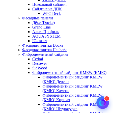
Цокольный сайдинг
Сайдинг из ДПК
WPC Deck
Фасадные панели
Дёке (Docke)
Grand Line
Альта Профиль
AQUASYSTEM
Ю-пласт
Фасадная плитка Docke
Фасадная плитка Hauberk
Фиброцементный сайдинг
Cedral
Decower
SidWood
Фиброцементный сайдинг KMEW (КМЮ)
Фиброцементный сайдинг KMEW
(КМЮ) Дерево
Фиброцементный сайдинг KMEW
(КМЮ) Камень
Фиброцементный сайдинг KMEW
4
(КМЮ) Кирпич
Фиброцементный сайдинг KMEW
(КМЮ) Штукатурка