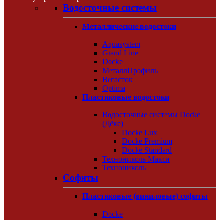
Водосточные системы
Металлические водостоки
Aquasystem
Grand Line
Docke
МеталлПрофиль
Вегасток
Optima
Пластиковые водостоки
Водосточные системы Docke
(Дёке)
Docke Lux
Docke Premium
Docke Standard
Технониколь Макси
Технониколь
Софиты
Пластиковые (виниловые) софиты
Docke