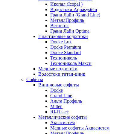
Икопал (Icopal )
Водостоки Aquasystem
Гранд Лайн (Grand Line)
МеталлПрофиль
Вегасток
Гранд Лайн Optima
Пластиковые водостоки
Docke Lux
Docke Premium
Docke Standard
Технониколь
Технониколь Макси
Медные водостоки
Водостоки титан-цинк
Софиты
Виниловые софиты
Docke
Grand Line
Альта Профиль
Mitten
Ю-Пласт
Металлические софиты
Аквасистем
Медные софиты Аквасистем
МеталлПрофиль