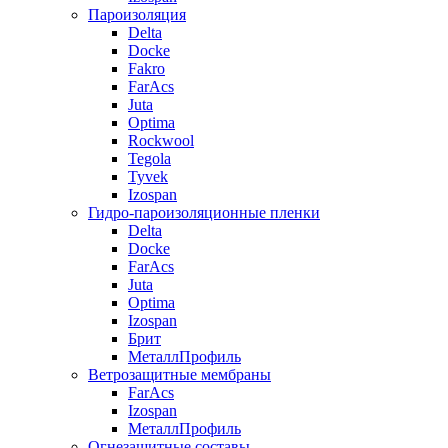
Пароизоляция
Delta
Docke
Fakro
FarAcs
Juta
Optima
Rockwool
Tegola
Tyvek
Izospan
Гидро-пароизоляционные пленки
Delta
Docke
FarAcs
Juta
Optima
Izospan
Брит
МеталлПрофиль
Ветрозащитные мембраны
FarAcs
Izospan
МеталлПрофиль
Огнезащитные составы