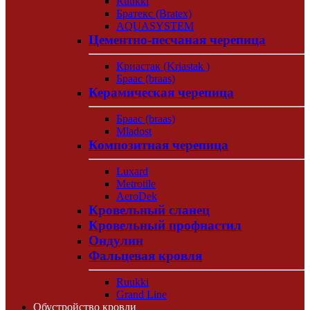
Ruukki
Братекс (Bratex)
AQUASYSTEM
Цементно-песчаная черепица
Криастак (Kriastak )
Браас (braas)
Керамическая черепица
Браас (braas)
Mladost
Композитная черепица
Luxard
Metrotile
AeroDek
Кровельный сланец
Кровельный профнастил
Ондулин
Фальцевая кровля
Ruukki
Grand Line
Обустройство кровли