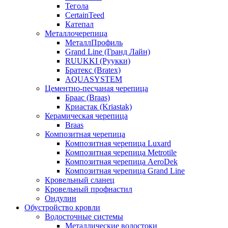
Тегола
CertainTeed
Катепал
Металлочерепица
МеталлПрофиль
Grand Line (Гранд Лайн)
RUUKKI (Руукки)
Братекс (Bratex)
AQUASYSTEM
Цементно-песчаная черепица
Браас (Braas)
Криастак (Kriastak)
Керамическая черепица
Braas
Композитная черепица
Композитная черепица Luxard
Композитная черепица Metrotile
Композитная черепица AeroDek
Композитная черепица Grand Line
Кровельный сланец
Кровельный профнастил
Ондулин
Обустройство кровли
Водосточные системы
Металлические водостоки