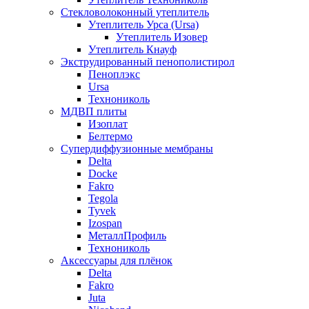
Стекловолоконный утеплитель
Утеплитель Урса (Ursa)
Утеплитель Изовер
Утеплитель Кнауф
Экструдированный пенополистирол
Пеноплэкс
Ursa
Технониколь
МДВП плиты
Изоплат
Белтермо
Супердиффузионные мембраны
Delta
Docke
Fakro
Tegola
Tyvek
Izospan
МеталлПрофиль
Технониколь
Аксессуары для плёнок
Delta
Fakro
Juta