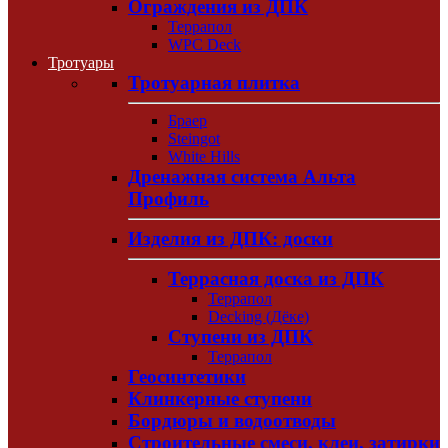
Ограждения из ДПК
Террапол
WPC Deck
Тротуары
Тротуарная плитка
Браер
Steingot
White Hills
Дренажная система Альта
Профиль
Изделия из ДПК: доски
Террасная доска из ДПК
Террапол
Decking (Дёке)
Ступени из ДПК
Террапол
Геосинтетики
Клинкерные ступени
Бордюры и водоотводы
Строительные смеси, клеи, затирки