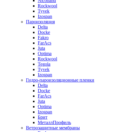
Nicoband
Rockwool
Tyvek
Izospan
Пароизоляция
Delta
Docke
Fakro
FarAcs
Juta
Optima
Rockwool
Tegola
Tyvek
Izospan
Гидро-пароизоляционные пленки
Delta
Docke
FarAcs
Juta
Optima
Izospan
Брит
МеталлПрофиль
Ветрозащитные мембраны