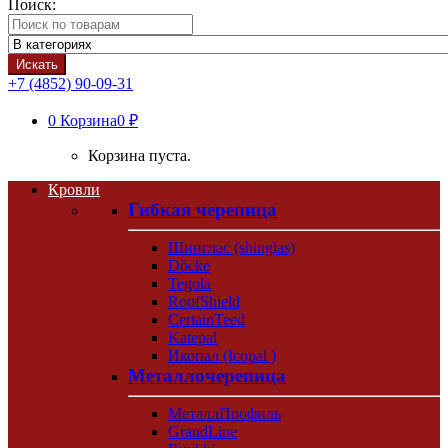
Поиск:
Искать
+7 (4852) 90-09-31
0
Корзина
0 ₽
Корзина пуста.
Кровли
Гибкая черепица
Шинглас (shinglas)
Döcke
Tegola
RoofShield
CertainTeed
Katepal
Икопал (Icopal )
Металлочерепица
МеталлПрофиль
GrandLine