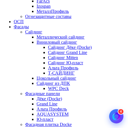
FarAcs
Izospan
МеталлПрофиль
Огнезащитные составы
ОСП
Фасады
Сайдинг
Металлический сайдинг
Виниловый сайдинг
Сайдинг Дёке (Docke)
Сайдинг Grand Line
Сайдинг Mitten
Сайдинг Ю-пласт
Альта Профиль
Т-САЙДИНГ
Цокольный сайдинг
Сайдинг из ДПК
WPC Deck
Фасадные панели
Дёке (Docke)
Grand Line
Альта Профиль
4
AQUASYSTEM
Ю-пласт
Фасадная плитка Docke