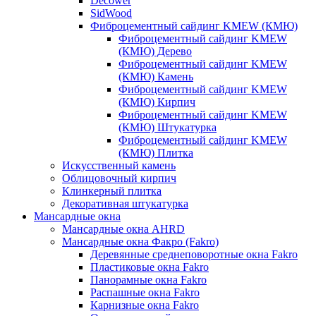
Decower
SidWood
Фиброцементный сайдинг KMEW (КМЮ)
Фиброцементный сайдинг KMEW
(КМЮ) Дерево
Фиброцементный сайдинг KMEW
(КМЮ) Камень
Фиброцементный сайдинг KMEW
(КМЮ) Кирпич
Фиброцементный сайдинг KMEW
(КМЮ) Штукатурка
Фиброцементный сайдинг KMEW
(КМЮ) Плитка
Искусственный камень
Облицовочный кирпич
Клинкерный плитка
Декоративная штукатурка
Мансардные окна
Мансардные окна AHRD
Мансардные окна Факро (Fakro)
Деревянные среднеповоротные окна Fakro
Пластиковые окна Fakro
Панорамные окна Fakro
Распашные окна Fakro
Карнизные окна Fakro