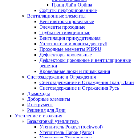
Гранд Лайн Optima
Софиты перфорированные
Вентиляционные элементы
Вентиляторы кровельные
Элементы проходные
Трубы вентиляционные
Вентиляция принудительная
Уплотнители и вороты для труб
Проходные элементы PIIPPU
Дефлекторы кровельные
Дефлекторы цокольные и вентиляционные
решетки
Кровельные люки и примыкания
Снегозадержание и Ограждения
Снегозадержание и Ограждения Гранд Лайн
Снегозадержание и Ограждения Русь
Дымоходы
Доборные элементы
Инструмент
Решения для Дачи
Утепление и изоляция
Базальтовый утеплитель
Утеплитель Роквул (rockwool)
Утеплитель Парок (Paroc)
Утеплитель Технониколь