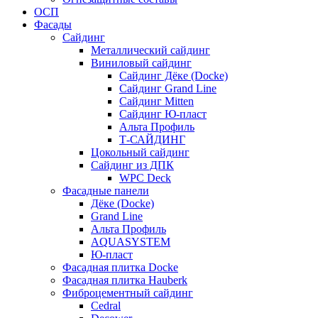
ОСП
Фасады
Сайдинг
Металлический сайдинг
Виниловый сайдинг
Сайдинг Дёке (Docke)
Сайдинг Grand Line
Сайдинг Mitten
Сайдинг Ю-пласт
Альта Профиль
Т-САЙДИНГ
Цокольный сайдинг
Сайдинг из ДПК
WPC Deck
Фасадные панели
Дёке (Docke)
Grand Line
Альта Профиль
AQUASYSTEM
Ю-пласт
Фасадная плитка Docke
Фасадная плитка Hauberk
Фиброцементный сайдинг
Cedral