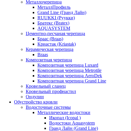
Металлочерепица
МеталлПрофиль
Grand Line (Гранд Лайн)
RUUKKI (Руукки)
Братекс (Bratex)
AQUASYSTEM
Цементно-песчаная черепица
Браас (Braas)
Криастак (Kriastak)
Керамическая черепица
Braas
Композитная черепица
Композитная черепица Luxard
Композитная черепица Metrotile
Композитная черепица AeroDek
Композитная черепица Grand Line
Кровельный сланец
Кровельный профнастил
Ондулин
Обустройство кровли
Водосточные системы
Металлические водостоки
Икопал (Icopal )
Водостоки Aquasystem
Гранд Лайн (Grand Line)