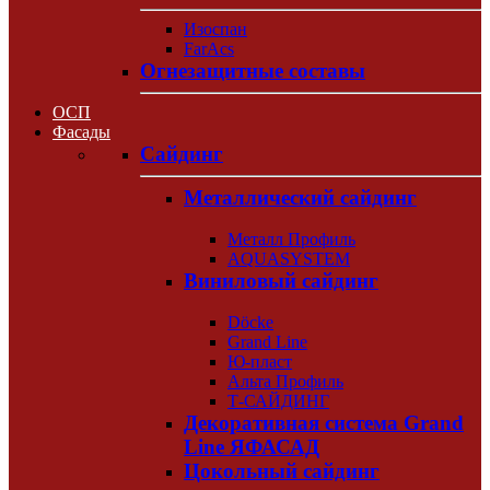
Изоспан
FarAcs
Огнезащитные составы
ОСП
Фасады
Сайдинг
Металлический сайдинг
Металл Профиль
AQUASYSTEM
Виниловый сайдинг
Döcke
Grand Line
Ю-пласт
Альта Профиль
Т-САЙДИНГ
Декоративная система Grand
Line ЯФАСАД
Цокольный сайдинг