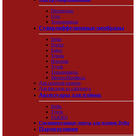
Пеноплэкс
Ursa
Технониколь
Супердиффузионные мембраны
Delta
Docke
Fakro
Tegola
Изоспан
Tyvek
Технониколь
МеталлПрофиль
Для скатной кровли
Для фасадов из сайдинга
Аксессуары для плёнок
Delta
Tyvek
FAKRO
Соединительные ленты для пленок Delta
Пароизоляция