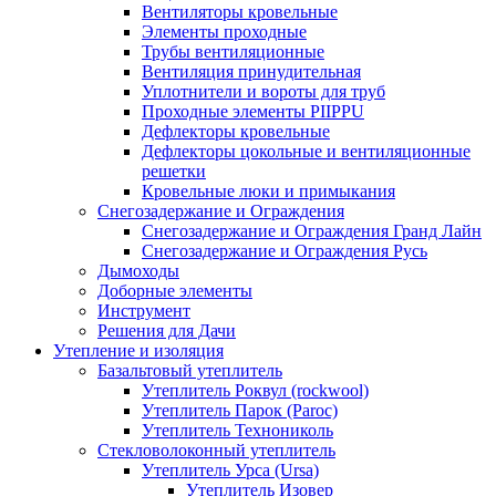
Вентиляторы кровельные
Элементы проходные
Трубы вентиляционные
Вентиляция принудительная
Уплотнители и вороты для труб
Проходные элементы PIIPPU
Дефлекторы кровельные
Дефлекторы цокольные и вентиляционные
решетки
Кровельные люки и примыкания
Снегозадержание и Ограждения
Снегозадержание и Ограждения Гранд Лайн
Снегозадержание и Ограждения Русь
Дымоходы
Доборные элементы
Инструмент
Решения для Дачи
Утепление и изоляция
Базальтовый утеплитель
Утеплитель Роквул (rockwool)
Утеплитель Парок (Paroc)
Утеплитель Технониколь
Стекловолоконный утеплитель
Утеплитель Урса (Ursa)
Утеплитель Изовер