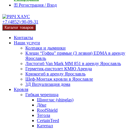
⚿ Регистрация / Вход
+7 (4852) 90-09-31
Каталог товаров
Контакты
Наши услуги
Колпаки и дымники
Клещи “Гофра” прямые (3 лезвия) EDMA в аренду
Ярославль
Листогиб Van Mark MM 851 в аренду Ярославль
Герметик-пистолет КМЮ Аренда
Крюкогиб в аренду Ярославль
Шеф-Монтаж кровли в Ярославле
3Д Визуализация дома
Кровля
Гибкая черепица
Шинглас (shinglas)
Дёке
RoofShield
Тегола
CertainTeed
Катепал