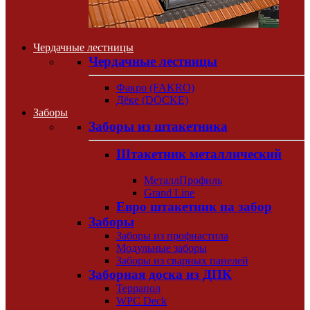
Чердачные лестницы
Чердачные лестницы
Факро (FAKRO)
Дёке (DÖCKE)
Заборы
Заборы из штакетника
Штакетник металлический
МеталлПрофиль
Grand Line
Евро штакетник на забор
Заборы
Заборы из профнастила
Модульные заборы
Заборы из сварных панелей
Заборная доска из ДПК
Террапол
WPC Deck