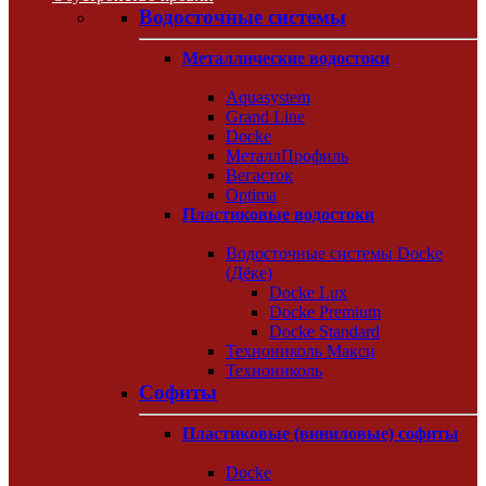
Водосточные системы
Металлические водостоки
Aquasystem
Grand Line
Docke
МеталлПрофиль
Вегасток
Optima
Пластиковые водостоки
Водосточные системы Docke
(Дёке)
Docke Lux
Docke Premium
Docke Standard
Технониколь Макси
Технониколь
Софиты
Пластиковые (виниловые) софиты
Docke