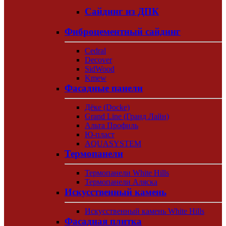
Сайдинг из ДПК
Фиброцементный сайдинг
Cedral
Decover
SidWood
Kmew
Фасадные панели
Дёке (Docke)
Grand Line (Гранд Лайн)
Альта Профиль
Ю-пласт
AQUASYSTEM
Термопанели
Термопанели White Hills
Термопанели Аляска
Искусственный камень
Искусственный камень White Hills
Фасадная плитка