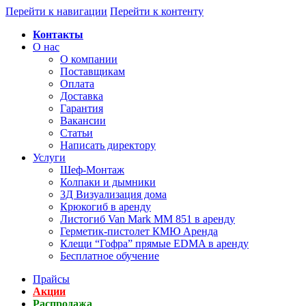
Перейти к навигации
Перейти к контенту
Контакты
О нас
О компании
Поставщикам
Оплата
Доставка
Гарантия
Вакансии
Статьи
Написать директору
Услуги
Шеф-Монтаж
Колпаки и дымники
3Д Визуализация дома
Крюкогиб в аренду
Листогиб Van Mark MM 851 в аренду
Герметик-пистолет КМЮ Аренда
Клещи “Гофра” прямые EDMA в аренду
Бесплатное обучение
Прайсы
Акции
Распродажа