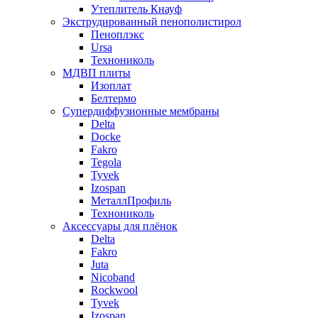
Утеплитель Кнауф
Экструдированный пенополистирол
Пеноплэкс
Ursa
Технониколь
МДВП плиты
Изоплат
Белтермо
Супердиффузионные мембраны
Delta
Docke
Fakro
Tegola
Tyvek
Izospan
МеталлПрофиль
Технониколь
Аксессуары для плёнок
Delta
Fakro
Juta
Nicoband
Rockwool
Tyvek
Izospan