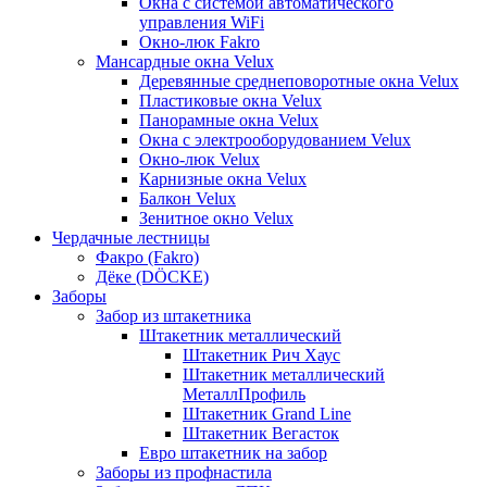
Окна с системой автоматического
управления WiFi
Окно-люк Fakro
Мансардные окна Velux
Деревянные среднеповоротные окна Velux
Пластиковые окна Velux
Панорамные окна Velux
Окна с электрооборудованием Velux
Окно-люк Velux
Карнизные окна Velux
Балкон Velux
Зенитное окно Velux
Чердачные лестницы
Факро (Fakro)
Дёке (DÖCKE)
Заборы
Забор из штакетника
Штакетник металлический
Штакетник Рич Хаус
Штакетник металлический
МеталлПрофиль
Штакетник Grand Line
Штакетник Вегасток
Евро штакетник на забор
Заборы из профнастила