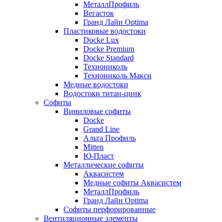
МеталлПрофиль
Вегасток
Гранд Лайн Optima
Пластиковые водостоки
Docke Lux
Docke Premium
Docke Standard
Технониколь
Технониколь Макси
Медные водостоки
Водостоки титан-цинк
Софиты
Виниловые софиты
Docke
Grand Line
Альта Профиль
Mitten
Ю-Пласт
Металлические софиты
Аквасистем
Медные софиты Аквасистем
МеталлПрофиль
Гранд Лайн Optima
Софиты перфорированные
Вентиляционные элементы