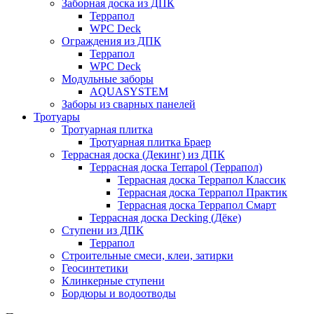
Заборная доска из ДПК
Террапол
WPC Deck
Ограждения из ДПК
Террапол
WPC Deck
Модульные заборы
AQUASYSTEM
Заборы из сварных панелей
Тротуары
Тротуарная плитка
Тротуарная плитка Браер
Террасная доска (Декинг) из ДПК
Террасная доска Terrapol (Террапол)
Террасная доска Террапол Классик
Террасная доска Террапол Практик
Террасная доска Террапол Смарт
Террасная доска Decking (Дёке)
Ступени из ДПК
Террапол
Строительные смеси, клеи, затирки
Геосинтетики
Клинкерные ступени
Бордюры и водоотводы