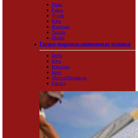
Delta
Fakro
Tyvek
Юта
Изоспан
Tegola
Docke
Гидро-пароизоляционные пленки
Delta
Юта
Изоспан
Брит
МеталлПрофиль
FarAcs