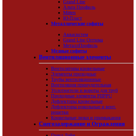
Grand Line
Альта Профиль
Mitten
Ю-Пласт
Металлические софиты
Аквасистем
Grand Line Оптима
МеталлПрофиль
Медные софиты
Вентиляционные элементы
Вентиляторы кровельные
Элементы проходные
Трубы вентиляционные
Вентиляция принудительная
Уплотнители и вороты для труб
Проходные элементы PIIPPU
Дефлекторы кровельные
Дефлекторы цокольные и вент.
решетки
Кровельные люки и примыкания
Снегозадержание и Ограждения
Гранд Лайн