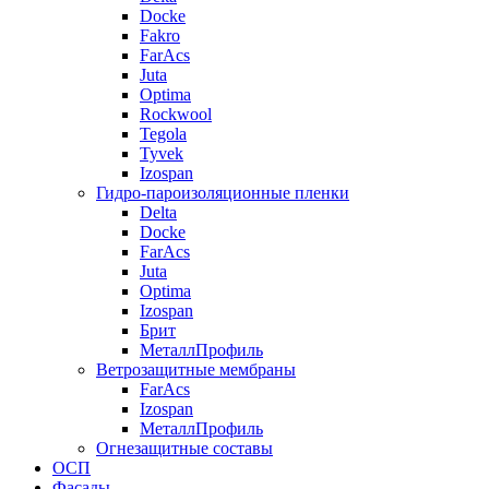
Docke
Fakro
FarAcs
Juta
Optima
Rockwool
Tegola
Tyvek
Izospan
Гидро-пароизоляционные пленки
Delta
Docke
FarAcs
Juta
Optima
Izospan
Брит
МеталлПрофиль
Ветрозащитные мембраны
FarAcs
Izospan
МеталлПрофиль
Огнезащитные составы
ОСП
Фасады