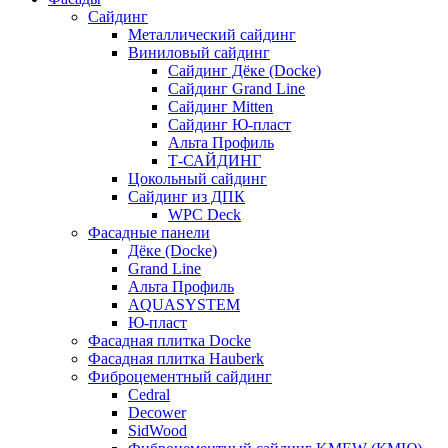
Сайдинг
Металлический сайдинг
Виниловый сайдинг
Сайдинг Дёке (Docke)
Сайдинг Grand Line
Сайдинг Mitten
Сайдинг Ю-пласт
Альта Профиль
Т-САЙДИНГ
Цокольный сайдинг
Сайдинг из ДПК
WPC Deck
Фасадные панели
Дёке (Docke)
Grand Line
Альта Профиль
AQUASYSTEM
Ю-пласт
Фасадная плитка Docke
Фасадная плитка Hauberk
Фиброцементный сайдинг
Cedral
Decower
SidWood