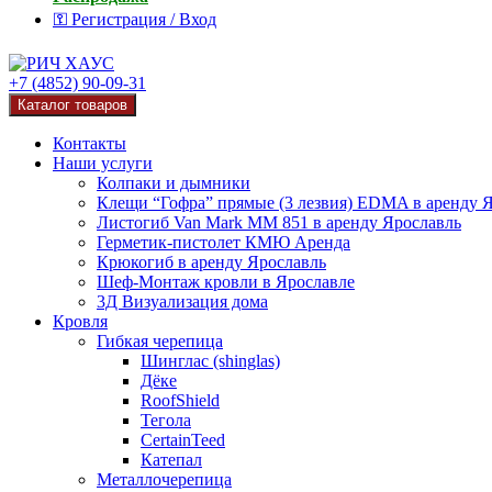
⚿ Регистрация / Вход
+7 (4852) 90-09-31
Каталог товаров
Контакты
Наши услуги
Колпаки и дымники
Клещи “Гофра” прямые (3 лезвия) EDMA в аренду 
Листогиб Van Mark MM 851 в аренду Ярославль
Герметик-пистолет КМЮ Аренда
Крюкогиб в аренду Ярославль
Шеф-Монтаж кровли в Ярославле
3Д Визуализация дома
Кровля
Гибкая черепица
Шинглас (shinglas)
Дёке
RoofShield
Тегола
CertainTeed
Катепал
Металлочерепица