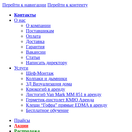
Перейти к навигации
Перейти к контенту
Контакты
О нас
О компании
Поставщикам
Оплата
Доставка
Гарантия
Вакансии
Статьи
Написать директору
Услуги
Шеф-Монтаж
Колпаки и дымники
3Д Визуализация дома
Крюкогиб в аренду
Листогиб Van Mark MM 851 в аренду
Герметик-пистолет КМЮ Аренда
Клещи “Гофра” прямые EDMA в аренду
Бесплатное обучение
Прайсы
Акции
Распродажа