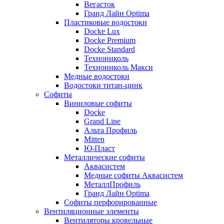
Вегасток
Гранд Лайн Optima
Пластиковые водостоки
Docke Lux
Docke Premium
Docke Standard
Технониколь
Технониколь Макси
Медные водостоки
Водостоки титан-цинк
Софиты
Виниловые софиты
Docke
Grand Line
Альта Профиль
Mitten
Ю-Пласт
Металлические софиты
Аквасистем
Медные софиты Аквасистем
МеталлПрофиль
Гранд Лайн Optima
Софиты перфорированные
Вентиляционные элементы
Вентиляторы кровельные