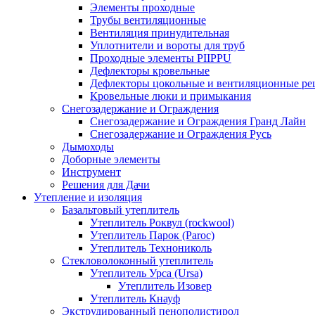
Элементы проходные
Трубы вентиляционные
Вентиляция принудительная
Уплотнители и вороты для труб
Проходные элементы PIIPPU
Дефлекторы кровельные
Дефлекторы цокольные и вентиляционные ре
Кровельные люки и примыкания
Снегозадержание и Ограждения
Снегозадержание и Ограждения Гранд Лайн
Снегозадержание и Ограждения Русь
Дымоходы
Доборные элементы
Инструмент
Решения для Дачи
Утепление и изоляция
Базальтовый утеплитель
Утеплитель Роквул (rockwool)
Утеплитель Парок (Paroc)
Утеплитель Технониколь
Стекловолоконный утеплитель
Утеплитель Урса (Ursa)
Утеплитель Изовер
Утеплитель Кнауф
Экструдированный пенополистирол