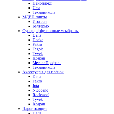
Пеноплэкс
Ursa
Технониколь
МДВП плиты
Изоплат
Белтермо
Супердиффузионные мембраны
Delta
Docke
Fakro
Tegola
Tyvek
Izospan
МеталлПрофиль
Технониколь
Аксессуары для плёнок
Delta
Fakro
Juta
Nicoband
Rockwool
Tyvek
Izospan
Пароизоляция
Delta