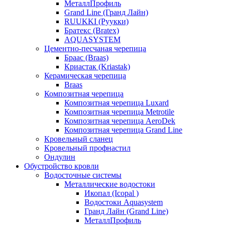
МеталлПрофиль
Grand Line (Гранд Лайн)
RUUKKI (Руукки)
Братекс (Bratex)
AQUASYSTEM
Цементно-песчаная черепица
Браас (Braas)
Криастак (Kriastak)
Керамическая черепица
Braas
Композитная черепица
Композитная черепица Luxard
Композитная черепица Metrotile
Композитная черепица AeroDek
Композитная черепица Grand Line
Кровельный сланец
Кровельный профнастил
Ондулин
Обустройство кровли
Водосточные системы
Металлические водостоки
Икопал (Icopal )
Водостоки Aquasystem
Гранд Лайн (Grand Line)
МеталлПрофиль