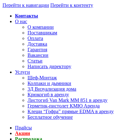
Перейти к навигации
Перейти к контенту
Контакты
О нас
О компании
Поставщикам
Оплата
Доставка
Гарантия
Вакансии
Статьи
Написать директору
Услуги
Шеф-Монтаж
Колпаки и дымники
3Д Визуализация дома
Крюкогиб в аренду
Листогиб Van Mark MM 851 в аренду
Герметик-пистолет КМЮ Аренда
Клещи “Гофра” прямые EDMA в аренду
Бесплатное обучение
Прайсы
Акции
Распродажа