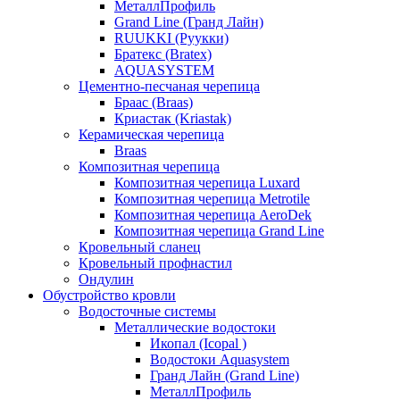
МеталлПрофиль
Grand Line (Гранд Лайн)
RUUKKI (Руукки)
Братекс (Bratex)
AQUASYSTEM
Цементно-песчаная черепица
Браас (Braas)
Криастак (Kriastak)
Керамическая черепица
Braas
Композитная черепица
Композитная черепица Luxard
Композитная черепица Metrotile
Композитная черепица AeroDek
Композитная черепица Grand Line
Кровельный сланец
Кровельный профнастил
Ондулин
Обустройство кровли
Водосточные системы
Металлические водостоки
Икопал (Icopal )
Водостоки Aquasystem
Гранд Лайн (Grand Line)
МеталлПрофиль