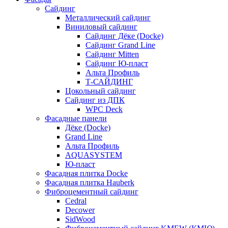
Сайдинг
Металлический сайдинг
Виниловый сайдинг
Сайдинг Дёке (Docke)
Сайдинг Grand Line
Сайдинг Mitten
Сайдинг Ю-пласт
Альта Профиль
Т-САЙДИНГ
Цокольный сайдинг
Сайдинг из ДПК
WPC Deck
Фасадные панели
Дёке (Docke)
Grand Line
Альта Профиль
AQUASYSTEM
Ю-пласт
Фасадная плитка Docke
Фасадная плитка Hauberk
Фиброцементный сайдинг
Cedral
Decower
SidWood