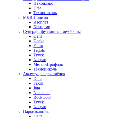
Пеноплэкс
Ursa
Технониколь
МДВП плиты
Изоплат
Белтермо
Супердиффузионные мембраны
Delta
Docke
Fakro
Tegola
Tyvek
Izospan
МеталлПрофиль
Технониколь
Аксессуары для плёнок
Delta
Fakro
Juta
Nicoband
Rockwool
Tyvek
Izospan
Пароизоляция
Delta