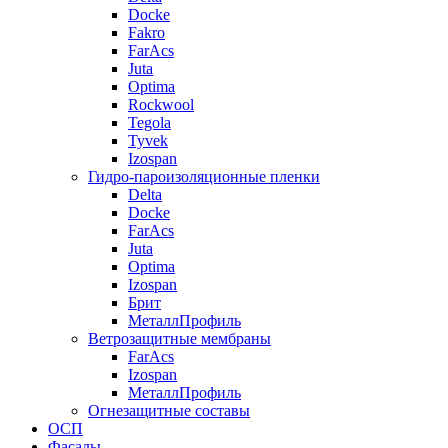
Docke
Fakro
FarAcs
Juta
Optima
Rockwool
Tegola
Tyvek
Izospan
Гидро-пароизоляционные пленки
Delta
Docke
FarAcs
Juta
Optima
Izospan
Брит
МеталлПрофиль
Ветрозащитные мембраны
FarAcs
Izospan
МеталлПрофиль
Огнезащитные составы
ОСП
Фасады