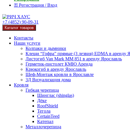
⚿ Регистрация / Вход
+7 (4852) 90-09-31
Каталог товаров
Контакты
Наши услуги
Колпаки и дымники
Клещи “Гофра” прямые (3 лезвия) EDMA в аренду 
Листогиб Van Mark MM 851 в аренду Ярославль
Герметик-пистолет КМЮ Аренда
Крюкогиб в аренду Ярославль
Шеф-Монтаж кровли в Ярославле
3Д Визуализация дома
Кровля
Гибкая черепица
Шинглас (shinglas)
Дёке
RoofShield
Тегола
CertainTeed
Катепал
Металлочерепица