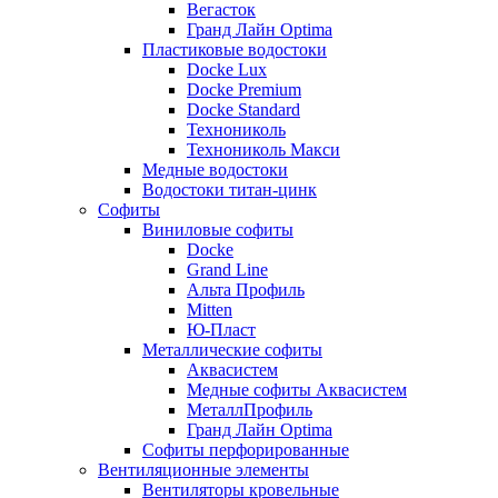
Вегасток
Гранд Лайн Optima
Пластиковые водостоки
Docke Lux
Docke Premium
Docke Standard
Технониколь
Технониколь Макси
Медные водостоки
Водостоки титан-цинк
Софиты
Виниловые софиты
Docke
Grand Line
Альта Профиль
Mitten
Ю-Пласт
Металлические софиты
Аквасистем
Медные софиты Аквасистем
МеталлПрофиль
Гранд Лайн Optima
Софиты перфорированные
Вентиляционные элементы
Вентиляторы кровельные