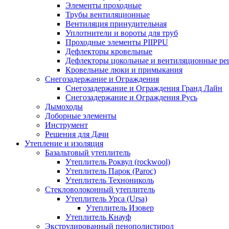
Элементы проходные
Трубы вентиляционные
Вентиляция принудительная
Уплотнители и вороты для труб
Проходные элементы PIIPPU
Дефлекторы кровельные
Дефлекторы цокольные и вентиляционные ре
Кровельные люки и примыкания
Снегозадержание и Ограждения
Снегозадержание и Ограждения Гранд Лайн
Снегозадержание и Ограждения Русь
Дымоходы
Доборные элементы
Инструмент
Решения для Дачи
Утепление и изоляция
Базальтовый утеплитель
Утеплитель Роквул (rockwool)
Утеплитель Парок (Paroc)
Утеплитель Технониколь
Стекловолоконный утеплитель
Утеплитель Урса (Ursa)
Утеплитель Изовер
Утеплитель Кнауф
Экструдированный пенополистирол