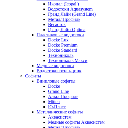
Икопал (Icopal )
Водостоки Aquasystem
Гранд Лайн (Grand Line)
МеталлПрофиль
Вегасток
Гранд Лайн Optima
Пластиковые водостоки
Docke Lux
Docke Premium
Docke Standard
Технониколь
Технониколь Макси
Медные водостоки
Водостоки титан-цинк
Софиты
Виниловые софиты
Docke
Grand Line
Альта Профиль
Mitten
Ю-Пласт
Металлические софиты
Аквасистем
Медные софиты Аквасистем
МеталлПрофиль