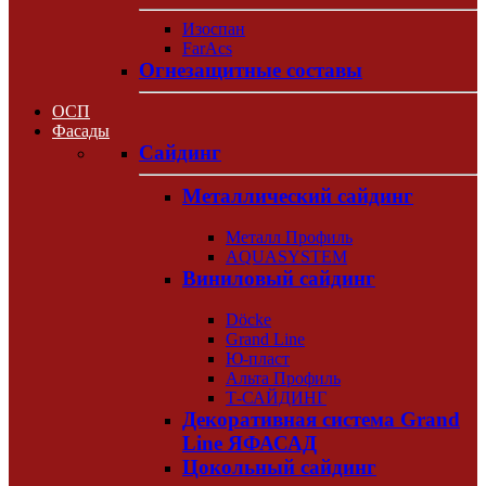
Изоспан
FarAcs
Огнезащитные составы
ОСП
Фасады
Сайдинг
Металлический сайдинг
Металл Профиль
AQUASYSTEM
Виниловый сайдинг
Döcke
Grand Line
Ю-пласт
Альта Профиль
Т-САЙДИНГ
Декоративная система Grand
Line ЯФАСАД
Цокольный сайдинг