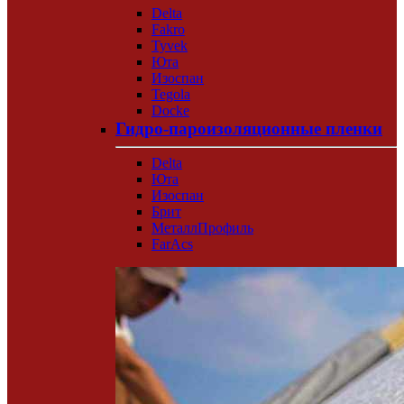
Delta
Fakro
Tyvek
Юта
Изоспан
Tegola
Docke
Гидро-пароизоляционные пленки
Delta
Юта
Изоспан
Брит
МеталлПрофиль
FarAcs