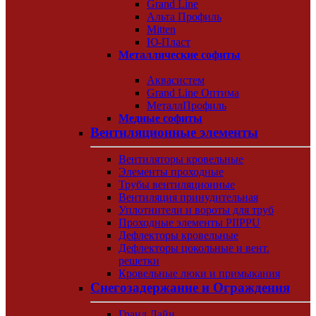
Grand Line
Альта Профиль
Mitten
Ю-Пласт
Металлические софиты
Аквасистем
Grand Line Оптима
МеталлПрофиль
Медные софиты
Вентиляционные элементы
Вентиляторы кровельные
Элементы проходные
Трубы вентиляционные
Вентиляция принудительная
Уплотнители и вороты для труб
Проходные элементы PIIPPU
Дефлекторы кровельные
Дефлекторы цокольные и вент.
решетки
Кровельные люки и примыкания
Снегозадержание и Ограждения
Гранд Лайн