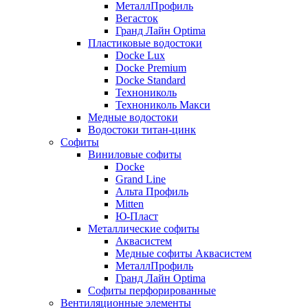
МеталлПрофиль
Вегасток
Гранд Лайн Optima
Пластиковые водостоки
Docke Lux
Docke Premium
Docke Standard
Технониколь
Технониколь Макси
Медные водостоки
Водостоки титан-цинк
Софиты
Виниловые софиты
Docke
Grand Line
Альта Профиль
Mitten
Ю-Пласт
Металлические софиты
Аквасистем
Медные софиты Аквасистем
МеталлПрофиль
Гранд Лайн Optima
Софиты перфорированные
Вентиляционные элементы