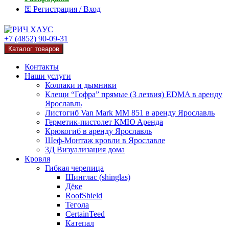
⚿ Регистрация / Вход
+7 (4852) 90-09-31
Каталог товаров
Контакты
Наши услуги
Колпаки и дымники
Клещи “Гофра” прямые (3 лезвия) EDMA в аренду
Ярославль
Листогиб Van Mark MM 851 в аренду Ярославль
Герметик-пистолет КМЮ Аренда
Крюкогиб в аренду Ярославль
Шеф-Монтаж кровли в Ярославле
3Д Визуализация дома
Кровля
Гибкая черепица
Шинглас (shinglas)
Дёке
RoofShield
Тегола
CertainTeed
Катепал