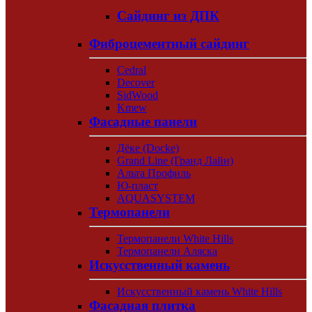
Сайдинг из ДПК
Фиброцементный сайдинг
Cedral
Decover
SidWood
Kmew
Фасадные панели
Дёке (Docke)
Grand Line (Гранд Лайн)
Альта Профиль
Ю-пласт
AQUASYSTEM
Термопанели
Термопанели White Hills
Термопанели Аляска
Искусственный камень
Искусственный камень White Hills
Фасадная плитка