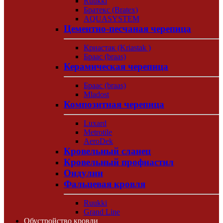
Ruukki
Братекс (Bratex)
AQUASYSTEM
Цементно-песчаная черепица
Криастак (Kriastak )
Браас (braas)
Керамическая черепица
Браас (braas)
Mladost
Композитная черепица
Luxard
Metrotile
AeroDek
Кровельный сланец
Кровельный профнастил
Ондулин
Фальцевая кровля
Ruukki
Grand Line
Обустройство кровли