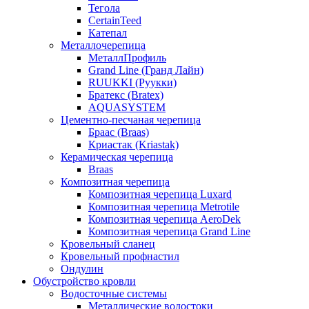
Тегола
CertainTeed
Катепал
Металлочерепица
МеталлПрофиль
Grand Line (Гранд Лайн)
RUUKKI (Руукки)
Братекс (Bratex)
AQUASYSTEM
Цементно-песчаная черепица
Браас (Braas)
Криастак (Kriastak)
Керамическая черепица
Braas
Композитная черепица
Композитная черепица Luxard
Композитная черепица Metrotile
Композитная черепица AeroDek
Композитная черепица Grand Line
Кровельный сланец
Кровельный профнастил
Ондулин
Обустройство кровли
Водосточные системы
Металлические водостоки