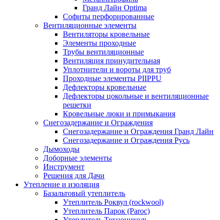
Гранд Лайн Optima
Софиты перфорированные
Вентиляционные элементы
Вентиляторы кровельные
Элементы проходные
Трубы вентиляционные
Вентиляция принудительная
Уплотнители и вороты для труб
Проходные элементы PIIPPU
Дефлекторы кровельные
Дефлекторы цокольные и вентиляционные
решетки
Кровельные люки и примыкания
Снегозадержание и Ограждения
Снегозадержание и Ограждения Гранд Лайн
Снегозадержание и Ограждения Русь
Дымоходы
Доборные элементы
Инструмент
Решения для Дачи
Утепление и изоляция
Базальтовый утеплитель
Утеплитель Роквул (rockwool)
Утеплитель Парок (Paroc)
Утеплитель Технониколь