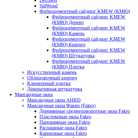
Decower
SidWood
Фиброцементный сайдинг KMEW (КМЮ)
Фиброцементный сайдинг KMEW
(КМЮ) Дерево
Фиброцементный сайдинг KMEW
(КМЮ) Камень
Фиброцементный сайдинг KMEW
(КМЮ) Кирпич
Фиброцементный сайдинг KMEW
(КМЮ) Штукатурка
Фиброцементный сайдинг KMEW
(КМЮ) Плитка
Искусственный камень
Облицовочный кирпич
Клинкерный плитка
Декоративная штукатурка
Мансардные окна
Мансардные окна AHRD
Мансардные окна Факро (Fakro)
Деревянные среднеповоротные окна Fakro
Пластиковые окна Fakro
Панорамные окна Fakro
Распашные окна Fakro
Карнизные окна Fakro