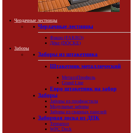
Чердачные лестницы
Чердачные лестницы
Факро (FAKRO)
Дёке (DÖCKE)
Заборы
Заборы из штакетника
Штакетник металлический
МеталлПрофиль
Grand Line
Евро штакетник на забор
Заборы
Заборы из профнастила
Модульные заборы
Заборы из сварных панелей
Заборная доска из ДПК
Террапол
WPC Deck