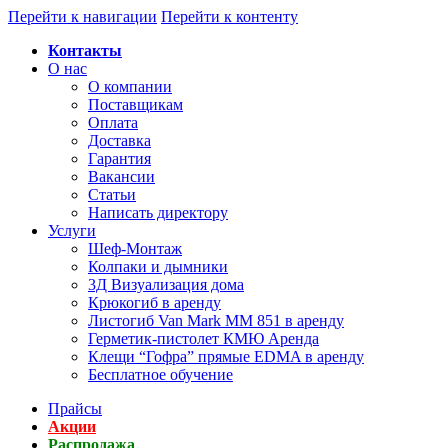
Перейти к навигации
Перейти к контенту
Контакты
О нас
О компании
Поставщикам
Оплата
Доставка
Гарантия
Вакансии
Статьи
Написать директору
Услуги
Шеф-Монтаж
Колпаки и дымники
3Д Визуализация дома
Крюкогиб в аренду
Листогиб Van Mark MM 851 в аренду
Герметик-пистолет КМЮ Аренда
Клещи “Гофра” прямые EDMA в аренду
Бесплатное обучение
Прайсы
Акции
Распродажа