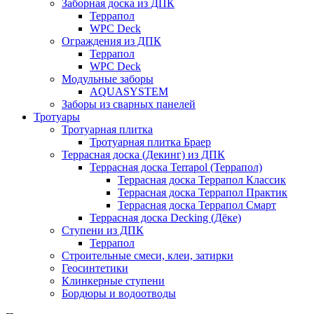
Заборная доска из ДПК
Террапол
WPC Deck
Ограждения из ДПК
Террапол
WPC Deck
Модульные заборы
AQUASYSTEM
Заборы из сварных панелей
Тротуары
Тротуарная плитка
Тротуарная плитка Браер
Террасная доска (Декинг) из ДПК
Террасная доска Terrapol (Террапол)
Террасная доска Террапол Классик
Террасная доска Террапол Практик
Террасная доска Террапол Смарт
Террасная доска Decking (Дёке)
Ступени из ДПК
Террапол
Строительные смеси, клеи, затирки
Геосинтетики
Клинкерные ступени
Бордюры и водоотводы