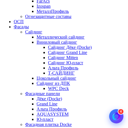
FarAcs
Izospan
МеталлПрофиль
Огнезащитные составы
ОСП
Фасады
Сайдинг
Металлический сайдинг
Виниловый сайдинг
Сайдинг Дёке (Docke)
Сайдинг Grand Line
Сайдинг Mitten
Сайдинг Ю-пласт
Альта Профиль
Т-САЙДИНГ
Цокольный сайдинг
Сайдинг из ДПК
WPC Deck
Фасадные панели
Дёке (Docke)
Grand Line
Альта Профиль
4
AQUASYSTEM
Ю-пласт
Фасадная плитка Docke