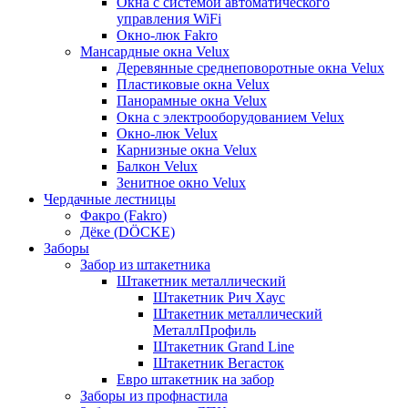
Окна с системой автоматического
управления WiFi
Окно-люк Fakro
Мансардные окна Velux
Деревянные среднеповоротные окна Velux
Пластиковые окна Velux
Панорамные окна Velux
Окна с электрооборудованием Velux
Окно-люк Velux
Карнизные окна Velux
Балкон Velux
Зенитное окно Velux
Чердачные лестницы
Факро (Fakro)
Дёке (DÖCKE)
Заборы
Забор из штакетника
Штакетник металлический
Штакетник Рич Хаус
Штакетник металлический
МеталлПрофиль
Штакетник Grand Line
Штакетник Вегасток
Евро штакетник на забор
Заборы из профнастила