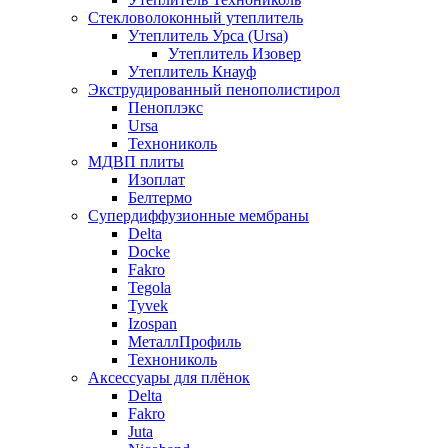
Стекловолоконный утеплитель
Утеплитель Урса (Ursa)
Утеплитель Изовер
Утеплитель Кнауф
Экструдированный пенополистирол
Пеноплэкс
Ursa
Технониколь
МДВП плиты
Изоплат
Белтермо
Супердиффузионные мембраны
Delta
Docke
Fakro
Tegola
Tyvek
Izospan
МеталлПрофиль
Технониколь
Аксессуары для плёнок
Delta
Fakro
Juta