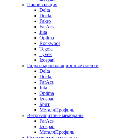
Пароизоляция
Delta
Docke
Fakro
FarAcs
Juta
Optima
Rockwool
Tegola
Tyvek
Izospan
Гидро-пароизоляционные пленки
Delta
Docke
FarAcs
Juta
Optima
Izospan
Брит
МеталлПрофиль
Ветрозащитные мембраны
FarAcs
Izospan
МеталлПрофиль
Огнезащитные составы