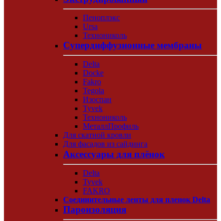
Пеноплэкс
Ursa
Технониколь
Супердиффузионные мембраны
Delta
Docke
Fakro
Tegola
Изоспан
Tyvek
Технониколь
МеталлПрофиль
Для скатной кровли
Для фасадов из сайдинга
Аксессуары для плёнок
Delta
Tyvek
FAKRO
Соединительные ленты для пленок Delta
Пароизоляция