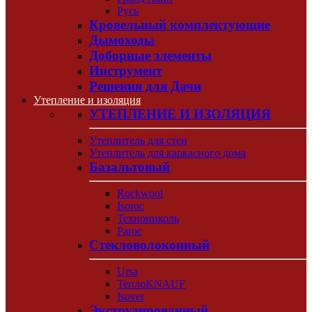
Русь
Кровельный комплектующие
Дымоходы
Доборные элементы
Инструмент
Решения для Дачи
Утепление и изоляция
УТЕПЛЕНИЕ И ИЗОЛЯЦИЯ
Утеплитель для стен
Утеплитель для каркасного дома
Базальтовый
Rockwool
Isoroc
Технониколь
Paroc
Стекловолоконный
Ursa
ТеплоKNAUF
Isover
Экструдированный