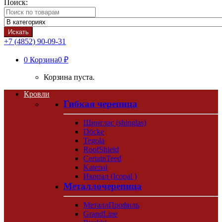
Поиск:
Искать
+7 (4852) 90-09-31
0
Корзина
0 ₽
Корзина пуста.
Кровли
Гибкая черепица
Шинглас (shinglas)
Döcke
Tegola
RoofShield
CertainTeed
Katepal
Икопал (Icopal )
Металлочерепица
МеталлПрофиль
GrandLine