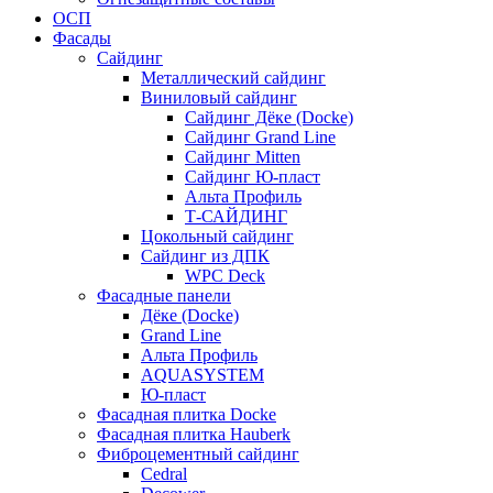
ОСП
Фасады
Сайдинг
Металлический сайдинг
Виниловый сайдинг
Сайдинг Дёке (Docke)
Сайдинг Grand Line
Сайдинг Mitten
Сайдинг Ю-пласт
Альта Профиль
Т-САЙДИНГ
Цокольный сайдинг
Сайдинг из ДПК
WPC Deck
Фасадные панели
Дёке (Docke)
Grand Line
Альта Профиль
AQUASYSTEM
Ю-пласт
Фасадная плитка Docke
Фасадная плитка Hauberk
Фиброцементный сайдинг
Cedral