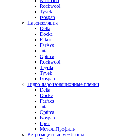
Nicoband
Rockwool
Tyvek
Izospan
Пароизоляция
Delta
Docke
Fakro
FarAcs
Juta
Optima
Rockwool
Tegola
Tyvek
Izospan
Гидро-пароизоляционные пленки
Delta
Docke
FarAcs
Juta
Optima
Izospan
Брит
МеталлПрофиль
Ветрозащитные мембраны