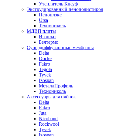
Утеплитель Кнауф
Экструдированный пенополистирол
Пеноплэкс
Ursa
Технониколь
МДВП плиты
Изоплат
Белтермо
Супердиффузионные мембраны
Delta
Docke
Fakro
Tegola
Tyvek
Izospan
МеталлПрофиль
Технониколь
Аксессуары для плёнок
Delta
Fakro
Juta
Nicoband
Rockwool
Tyvek
Izospan