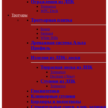
Ограждения из ДПК
Террапол
WPC Deck
Тротуары
Тротуарная плитка
Браер
Steingot
White Hills
Дренажная система Альта
Профиль
Изделия из ДПК: доски
Террасная доска из ДПК
Террапол
Decking (Дёке)
Ступени из ДПК
Террапол
Геосинтетики
Клинкерные ступени
Бордюры и водоотводы
Строительные смеси, клеи, затирки