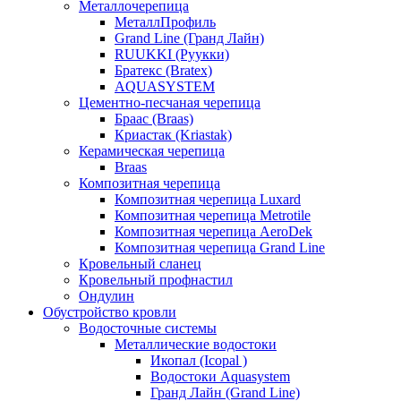
Металлочерепица
МеталлПрофиль
Grand Line (Гранд Лайн)
RUUKKI (Руукки)
Братекс (Bratex)
AQUASYSTEM
Цементно-песчаная черепица
Браас (Braas)
Криастак (Kriastak)
Керамическая черепица
Braas
Композитная черепица
Композитная черепица Luxard
Композитная черепица Metrotile
Композитная черепица AeroDek
Композитная черепица Grand Line
Кровельный сланец
Кровельный профнастил
Ондулин
Обустройство кровли
Водосточные системы
Металлические водостоки
Икопал (Icopal )
Водостоки Aquasystem
Гранд Лайн (Grand Line)