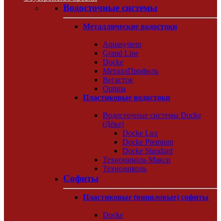
Водосточные системы
Металлические водостоки
Aquasystem
Grand Line
Docke
МеталлПрофиль
Вегасток
Optima
Пластиковые водостоки
Водосточные системы Docke
(Дёке)
Docke Lux
Docke Premium
Docke Standard
Технониколь Макси
Технониколь
Софиты
Пластиковые (виниловые) софиты
Docke