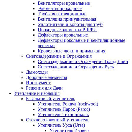
Вентиляторы кровельные
Элементы проходные
Трубы вентиляционные
Вентиляция принудительная
Уплотнители и вороты для труб
Проходные элементы PIIPPU
Дефлекторы кровельные
Дефлекторы цокольные и вентиляционные
решетки
Кровельные люки и примыкания
Снегозадержание и Ограждения
Снегозадержание и Ограждения Гранд Лайн
Снегозадержание и Ограждения Русь
Дымоходы
Доборные элементы
Инструмент
Решения для Дачи
Утепление и изоляция
Базальтовый утеплитель
Утеплитель Роквул (rockwool)
Утеплитель Парок (Paroc)
Утеплитель Технониколь
Стекловолоконный утеплитель
Утеплитель Урса (Ursa)
Утеплитель Изовер