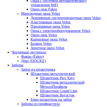
Окна с системой автоматического
управления WiFi
Окно-люк Fakro
Мансардные окна Velux
Деревянные среднеповоротные окна Velux
Пластиковые окна Velux
Панорамные окна Velux
Окна с электрооборудованием Velux
Окно-люк Velux
Карнизные окна Velux
Балкон Velux
Зенитное окно Velux
Чердачные лестницы
Факро (Fakro)
Дёке (DÖCKE)
Заборы
Забор из штакетника
Штакетник металлический
Штакетник Рич Хаус
Штакетник металлический
МеталлПрофиль
Штакетник Grand Line
Штакетник Вегасток
Евро штакетник на забор
Заборы из профнастила