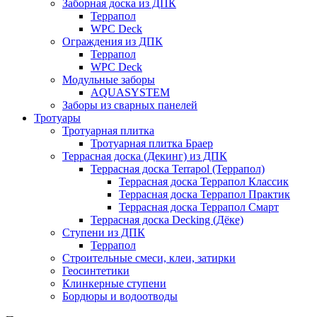
Заборная доска из ДПК
Террапол
WPC Deck
Ограждения из ДПК
Террапол
WPC Deck
Модульные заборы
AQUASYSTEM
Заборы из сварных панелей
Тротуары
Тротуарная плитка
Тротуарная плитка Браер
Террасная доска (Декинг) из ДПК
Террасная доска Terrapol (Террапол)
Террасная доска Террапол Классик
Террасная доска Террапол Практик
Террасная доска Террапол Смарт
Террасная доска Decking (Дёке)
Ступени из ДПК
Террапол
Строительные смеси, клеи, затирки
Геосинтетики
Клинкерные ступени
Бордюры и водоотводы