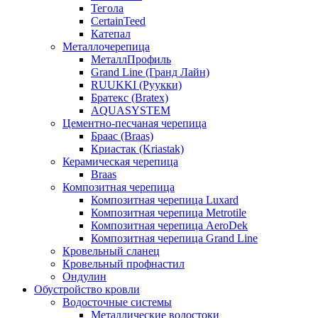
Тегола
CertainTeed
Катепал
Металлочерепица
МеталлПрофиль
Grand Line (Гранд Лайн)
RUUKKI (Руукки)
Братекс (Bratex)
AQUASYSTEM
Цементно-песчаная черепица
Браас (Braas)
Криастак (Kriastak)
Керамическая черепица
Braas
Композитная черепица
Композитная черепица Luxard
Композитная черепица Metrotile
Композитная черепица AeroDek
Композитная черепица Grand Line
Кровельный сланец
Кровельный профнастил
Ондулин
Обустройство кровли
Водосточные системы
Металлические водостоки