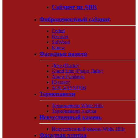
Сайдинг из ДПК
Фиброцементный сайдинг
Cedral
Decover
SidWood
Kmew
Фасадные панели
Дёке (Docke)
Grand Line (Гранд Лайн)
Альта Профиль
Ю-пласт
AQUASYSTEM
Термопанели
Термопанели White Hills
Термопанели Аляска
Искусственный камень
Искусственный камень White Hills
Фасадная плитка