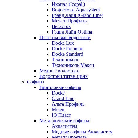
Икопал (Icopal )
Водостоки Aquasystem
Гранд Лайн (Grand Line)
МеталлПрофиль
Вегасток
Гранд Лайн Optima
Пластиковые водостоки
Docke Lux
Docke Premium
Docke Standard
Технониколь
Технониколь Макси
Медные водостоки
Водостоки титан-цинк
Софиты
Виниловые софиты
Docke
Grand Line
Альта Профиль
Mitten
Ю-Пласт
Металлические софиты
Аквасистем
Медные софиты Аквасистем
МеталлПрофиль