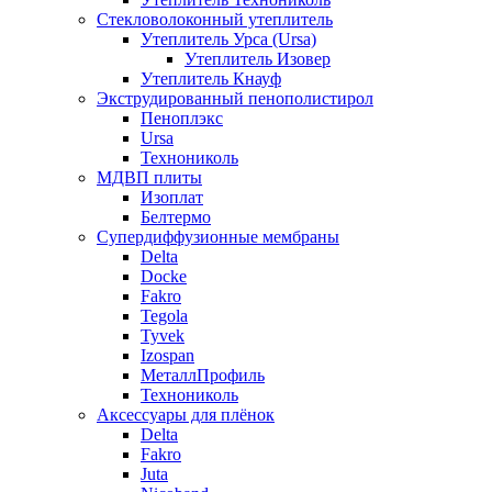
Стекловолоконный утеплитель
Утеплитель Урса (Ursa)
Утеплитель Изовер
Утеплитель Кнауф
Экструдированный пенополистирол
Пеноплэкс
Ursa
Технониколь
МДВП плиты
Изоплат
Белтермо
Супердиффузионные мембраны
Delta
Docke
Fakro
Tegola
Tyvek
Izospan
МеталлПрофиль
Технониколь
Аксессуары для плёнок
Delta
Fakro
Juta