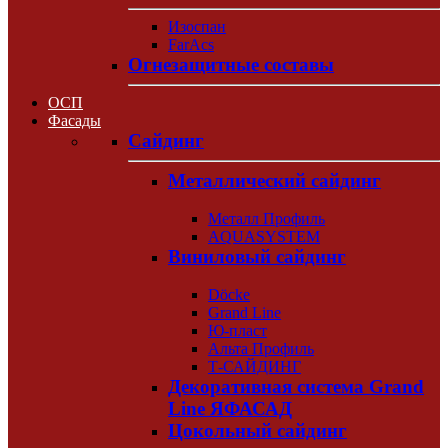
Изоспан
FarAcs
Огнезащитные составы
ОСП
Фасады
Сайдинг
Металлический сайдинг
Металл Профиль
AQUASYSTEM
Виниловый сайдинг
Döcke
Grand Line
Ю-пласт
Альта Профиль
Т-САЙДИНГ
Декоративная система Grand
Line ЯФАСАД
Цокольный сайдинг