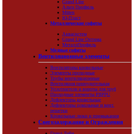
Grand Line
Альта Профиль
Mitten
Ю-Пласт
Металлические софиты
Аквасистем
Grand Line Оптима
МеталлПрофиль
Медные софиты
Вентиляционные элементы
Вентиляторы кровельные
Элементы проходные
Трубы вентиляционные
Вентиляция принудительная
Уплотнители и вороты для труб
Проходные элементы PIIPPU
Дефлекторы кровельные
Дефлекторы цокольные и вент.
решетки
Кровельные люки и примыкания
Снегозадержание и Ограждения
Гранд Лайн