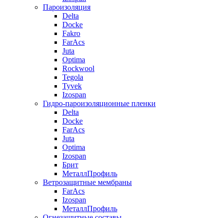
Пароизоляция
Delta
Docke
Fakro
FarAcs
Juta
Optima
Rockwool
Tegola
Tyvek
Izospan
Гидро-пароизоляционные пленки
Delta
Docke
FarAcs
Juta
Optima
Izospan
Брит
МеталлПрофиль
Ветрозащитные мембраны
FarAcs
Izospan
МеталлПрофиль
Огнезащитные составы