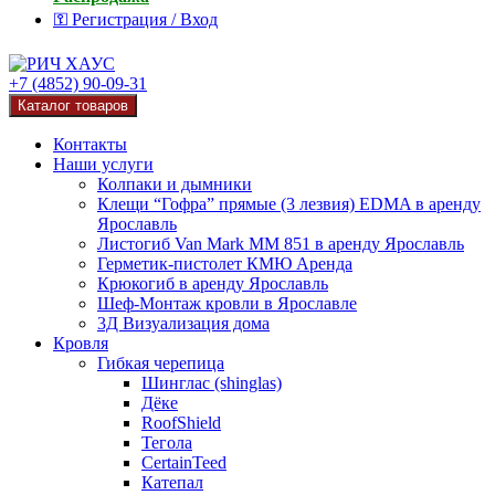
⚿ Регистрация / Вход
+7 (4852) 90-09-31
Каталог товаров
Контакты
Наши услуги
Колпаки и дымники
Клещи “Гофра” прямые (3 лезвия) EDMA в аренду
Ярославль
Листогиб Van Mark MM 851 в аренду Ярославль
Герметик-пистолет КМЮ Аренда
Крюкогиб в аренду Ярославль
Шеф-Монтаж кровли в Ярославле
3Д Визуализация дома
Кровля
Гибкая черепица
Шинглас (shinglas)
Дёке
RoofShield
Тегола
CertainTeed
Катепал