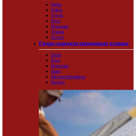
Delta
Fakro
Tyvek
Юта
Изоспан
Tegola
Docke
Гидро-пароизоляционные пленки
Delta
Юта
Изоспан
Брит
МеталлПрофиль
FarAcs