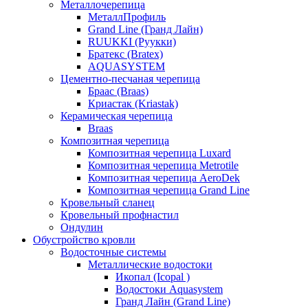
Металлочерепица
МеталлПрофиль
Grand Line (Гранд Лайн)
RUUKKI (Руукки)
Братекс (Bratex)
AQUASYSTEM
Цементно-песчаная черепица
Браас (Braas)
Криастак (Kriastak)
Керамическая черепица
Braas
Композитная черепица
Композитная черепица Luxard
Композитная черепица Metrotile
Композитная черепица AeroDek
Композитная черепица Grand Line
Кровельный сланец
Кровельный профнастил
Ондулин
Обустройство кровли
Водосточные системы
Металлические водостоки
Икопал (Icopal )
Водостоки Aquasystem
Гранд Лайн (Grand Line)