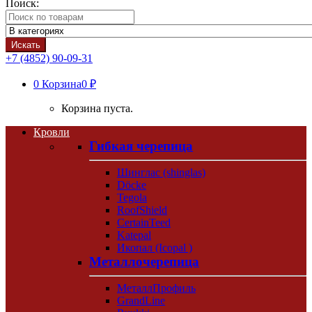
Поиск:
Искать
+7 (4852) 90-09-31
0
Корзина
0 ₽
Корзина пуста.
Кровли
Гибкая черепица
Шинглас (shinglas)
Döcke
Tegola
RoofShield
CertainTeed
Katepal
Икопал (Icopal )
Металлочерепица
МеталлПрофиль
GrandLine