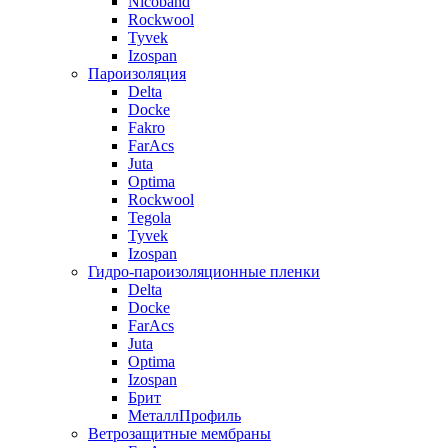
Nicoband
Rockwool
Tyvek
Izospan
Пароизоляция
Delta
Docke
Fakro
FarAcs
Juta
Optima
Rockwool
Tegola
Tyvek
Izospan
Гидро-пароизоляционные пленки
Delta
Docke
FarAcs
Juta
Optima
Izospan
Брит
МеталлПрофиль
Ветрозащитные мембраны