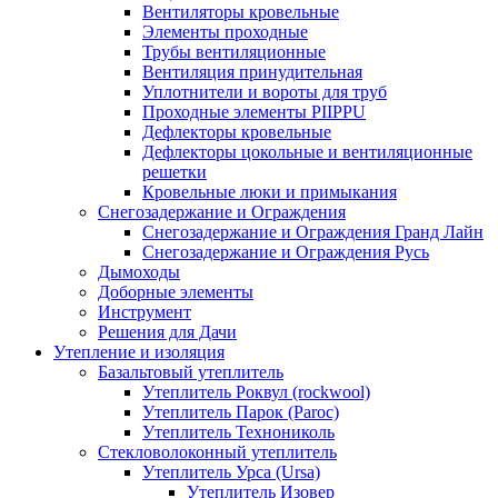
Вентиляторы кровельные
Элементы проходные
Трубы вентиляционные
Вентиляция принудительная
Уплотнители и вороты для труб
Проходные элементы PIIPPU
Дефлекторы кровельные
Дефлекторы цокольные и вентиляционные
решетки
Кровельные люки и примыкания
Снегозадержание и Ограждения
Снегозадержание и Ограждения Гранд Лайн
Снегозадержание и Ограждения Русь
Дымоходы
Доборные элементы
Инструмент
Решения для Дачи
Утепление и изоляция
Базальтовый утеплитель
Утеплитель Роквул (rockwool)
Утеплитель Парок (Paroc)
Утеплитель Технониколь
Стекловолоконный утеплитель
Утеплитель Урса (Ursa)
Утеплитель Изовер