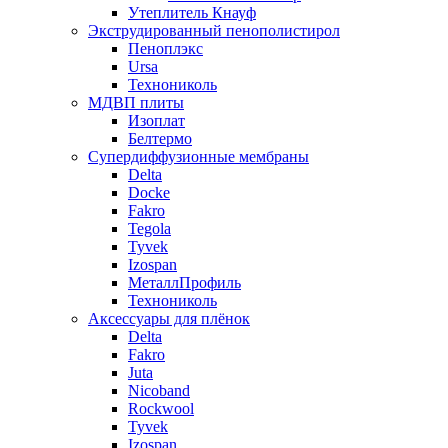
Утеплитель Кнауф
Экструдированный пенополистирол
Пеноплэкс
Ursa
Технониколь
МДВП плиты
Изоплат
Белтермо
Супердиффузионные мембраны
Delta
Docke
Fakro
Tegola
Tyvek
Izospan
МеталлПрофиль
Технониколь
Аксессуары для плёнок
Delta
Fakro
Juta
Nicoband
Rockwool
Tyvek
Izospan