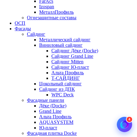
FarAcs
Izospan
МеталлПрофиль
Огнезащитные составы
ОСП
Фасады
Сайдинг
Металлический сайдинг
Виниловый сайдинг
Сайдинг Дёке (Docke)
Сайдинг Grand Line
Сайдинг Mitten
Сайдинг Ю-пласт
Альта Профиль
Т-САЙДИНГ
Цокольный сайдинг
Сайдинг из ДПК
WPC Deck
Фасадные панели
Дёке (Docke)
Grand Line
Альта Профиль
4
AQUASYSTEM
Ю-пласт
Фасадная плитка Docke