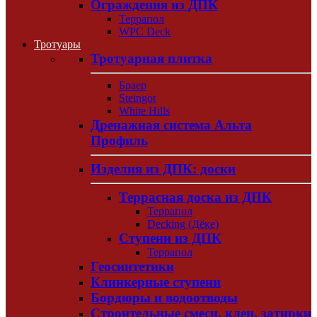
Ограждения из ДПК
Террапол
WPC Deck
Тротуары
Тротуарная плитка
Браер
Steingot
White Hills
Дренажная система Альта
Профиль
Изделия из ДПК: доски
Террасная доска из ДПК
Террапол
Decking (Дёке)
Ступени из ДПК
Террапол
Геосинтетики
Клинкерные ступени
Бордюры и водоотводы
Строительные смеси, клеи, затирки