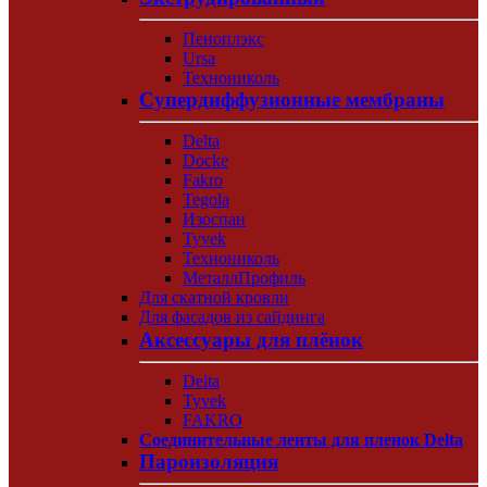
Пеноплэкс
Ursa
Технониколь
Супердиффузионные мембраны
Delta
Docke
Fakro
Tegola
Изоспан
Tyvek
Технониколь
МеталлПрофиль
Для скатной кровли
Для фасадов из сайдинга
Аксессуары для плёнок
Delta
Tyvek
FAKRO
Соединительные ленты для пленок Delta
Пароизоляция