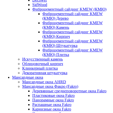
Decower
SidWood
Фиброцементный сайдинг KMEW (КМЮ)
Фиброцементный сайдинг KMEW
(КМЮ) Дерево
Фиброцементный сайдинг KMEW
(КМЮ) Камень
Фиброцементный сайдинг KMEW
(КМЮ) Кирпич
Фиброцементный сайдинг KMEW
(КМЮ) Штукатурка
Фиброцементный сайдинг KMEW
(КМЮ) Плитка
Искусственный камень
Облицовочный кирпич
Клинкерный плитка
Декоративная штукатурка
Мансардные окна
Мансардные окна AHRD
Мансардные окна Факро (Fakro)
Деревянные среднеповоротные окна Fakro
Пластиковые окна Fakro
Панорамные окна Fakro
Распашные окна Fakro
Карнизные окна Fakro