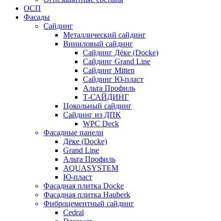
ОСП
Фасады
Сайдинг
Металлический сайдинг
Виниловый сайдинг
Сайдинг Дёке (Docke)
Сайдинг Grand Line
Сайдинг Mitten
Сайдинг Ю-пласт
Альта Профиль
Т-САЙДИНГ
Цокольный сайдинг
Сайдинг из ДПК
WPC Deck
Фасадные панели
Дёке (Docke)
Grand Line
Альта Профиль
AQUASYSTEM
Ю-пласт
Фасадная плитка Docke
Фасадная плитка Hauberk
Фиброцементный сайдинг
Cedral