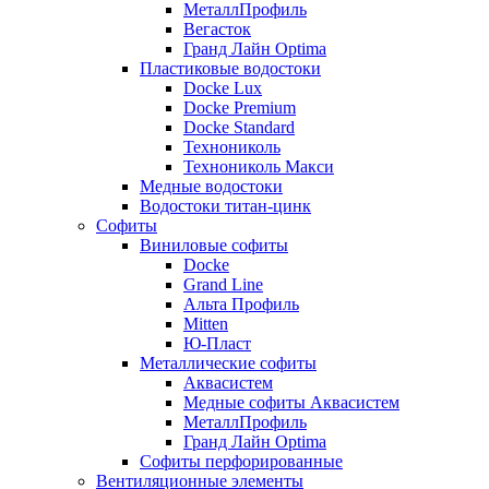
МеталлПрофиль
Вегасток
Гранд Лайн Optima
Пластиковые водостоки
Docke Lux
Docke Premium
Docke Standard
Технониколь
Технониколь Макси
Медные водостоки
Водостоки титан-цинк
Софиты
Виниловые софиты
Docke
Grand Line
Альта Профиль
Mitten
Ю-Пласт
Металлические софиты
Аквасистем
Медные софиты Аквасистем
МеталлПрофиль
Гранд Лайн Optima
Софиты перфорированные
Вентиляционные элементы