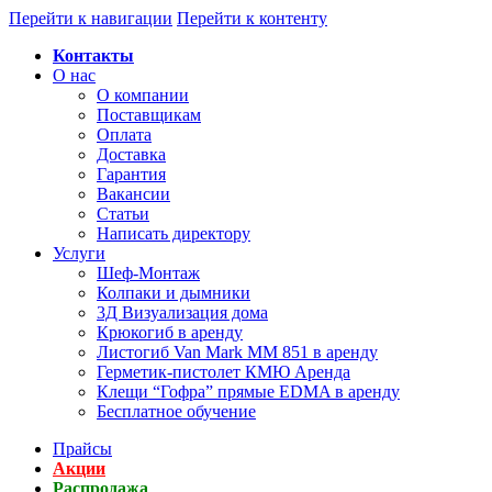
Перейти к навигации
Перейти к контенту
Контакты
О нас
О компании
Поставщикам
Оплата
Доставка
Гарантия
Вакансии
Статьи
Написать директору
Услуги
Шеф-Монтаж
Колпаки и дымники
3Д Визуализация дома
Крюкогиб в аренду
Листогиб Van Mark MM 851 в аренду
Герметик-пистолет КМЮ Аренда
Клещи “Гофра” прямые EDMA в аренду
Бесплатное обучение
Прайсы
Акции
Распродажа