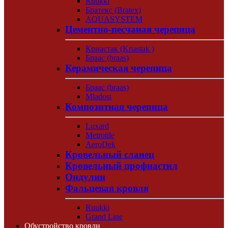
Ruukki
Братекс (Bratex)
AQUASYSTEM
Цементно-песчаная черепица
Криастак (Kriastak )
Браас (braas)
Керамическая черепица
Браас (braas)
Mladost
Композитная черепица
Luxard
Metrotile
AeroDek
Кровельный сланец
Кровельный профнастил
Ондулин
Фальцевая кровля
Ruukki
Grand Line
Обустройство кровли