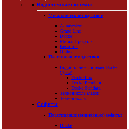
Водосточные системы
Металлические водостоки
Aquasystem
Grand Line
Docke
МеталлПрофиль
Вегасток
Optima
Пластиковые водостоки
Водосточные системы Docke
(Дёке)
Docke Lux
Docke Premium
Docke Standard
Технониколь Макси
Технониколь
Софиты
Пластиковые (виниловые) софиты
Docke