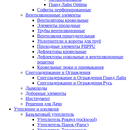
Гранд Лайн Optima
Софиты перфорированные
Вентиляционные элементы
Вентиляторы кровельные
Элементы проходные
Трубы вентиляционные
Вентиляция принудительная
Уплотнители и вороты для труб
Проходные элементы PIIPPU
Дефлекторы кровельные
Дефлекторы цокольные и вентиляционные
решетки
Кровельные люки и примыкания
Снегозадержание и Ограждения
Снегозадержание и Ограждения Гранд Лайн
Снегозадержание и Ограждения Русь
Дымоходы
Доборные элементы
Инструмент
Решения для Дачи
Утепление и изоляция
Базальтовый утеплитель
Утеплитель Роквул (rockwool)
Утеплитель Парок (Paroc)
Утеплитель Технониколь