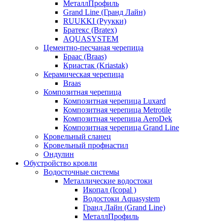
МеталлПрофиль
Grand Line (Гранд Лайн)
RUUKKI (Руукки)
Братекс (Bratex)
AQUASYSTEM
Цементно-песчаная черепица
Браас (Braas)
Криастак (Kriastak)
Керамическая черепица
Braas
Композитная черепица
Композитная черепица Luxard
Композитная черепица Metrotile
Композитная черепица AeroDek
Композитная черепица Grand Line
Кровельный сланец
Кровельный профнастил
Ондулин
Обустройство кровли
Водосточные системы
Металлические водостоки
Икопал (Icopal )
Водостоки Aquasystem
Гранд Лайн (Grand Line)
МеталлПрофиль