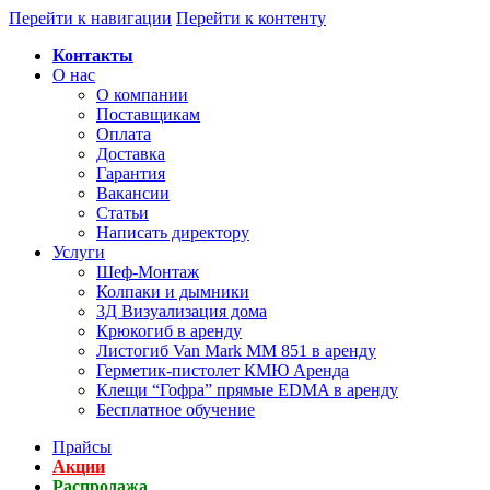
Перейти к навигации
Перейти к контенту
Контакты
О нас
О компании
Поставщикам
Оплата
Доставка
Гарантия
Вакансии
Статьи
Написать директору
Услуги
Шеф-Монтаж
Колпаки и дымники
3Д Визуализация дома
Крюкогиб в аренду
Листогиб Van Mark MM 851 в аренду
Герметик-пистолет КМЮ Аренда
Клещи “Гофра” прямые EDMA в аренду
Бесплатное обучение
Прайсы
Акции
Распродажа