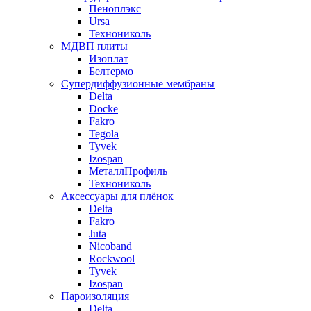
Пеноплэкс
Ursa
Технониколь
МДВП плиты
Изоплат
Белтермо
Супердиффузионные мембраны
Delta
Docke
Fakro
Tegola
Tyvek
Izospan
МеталлПрофиль
Технониколь
Аксессуары для плёнок
Delta
Fakro
Juta
Nicoband
Rockwool
Tyvek
Izospan
Пароизоляция
Delta