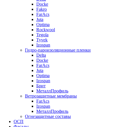
Docke
Fakro
FarAcs
Juta
Optima
Rockwool
Tegola
Tyvek
Izospan
Гидро-пароизоляционные пленки
Delta
Docke
FarAcs
Juta
Optima
Izospan
Брит
МеталлПрофиль
Ветрозащитные мембраны
FarAcs
Izospan
МеталлПрофиль
Огнезащитные составы
ОСП
Фасады