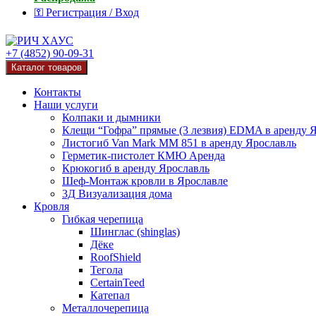
⚿ Регистрация / Вход
+7 (4852) 90-09-31
Каталог товаров
Контакты
Наши услуги
Колпаки и дымники
Клещи “Гофра” прямые (3 лезвия) EDMA в аренду 
Листогиб Van Mark MM 851 в аренду Ярославль
Герметик-пистолет КМЮ Аренда
Крюкогиб в аренду Ярославль
Шеф-Монтаж кровли в Ярославле
3Д Визуализация дома
Кровля
Гибкая черепица
Шинглас (shinglas)
Дёке
RoofShield
Тегола
CertainTeed
Катепал
Металлочерепица