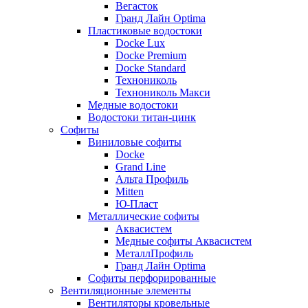
Вегасток
Гранд Лайн Optima
Пластиковые водостоки
Docke Lux
Docke Premium
Docke Standard
Технониколь
Технониколь Макси
Медные водостоки
Водостоки титан-цинк
Софиты
Виниловые софиты
Docke
Grand Line
Альта Профиль
Mitten
Ю-Пласт
Металлические софиты
Аквасистем
Медные софиты Аквасистем
МеталлПрофиль
Гранд Лайн Optima
Софиты перфорированные
Вентиляционные элементы
Вентиляторы кровельные