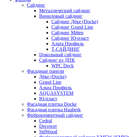
Сайдинг
Металлический сайдинг
Виниловый сайдинг
Сайдинг Дёке (Docke)
Сайдинг Grand Line
Сайдинг Mitten
Сайдинг Ю-пласт
Альта Профиль
Т-САЙДИНГ
Цокольный сайдинг
Сайдинг из ДПК
WPC Deck
Фасадные панели
Дёке (Docke)
Grand Line
Альта Профиль
AQUASYSTEM
Ю-пласт
Фасадная плитка Docke
Фасадная плитка Hauberk
Фиброцементный сайдинг
Cedral
Decower
SidWood