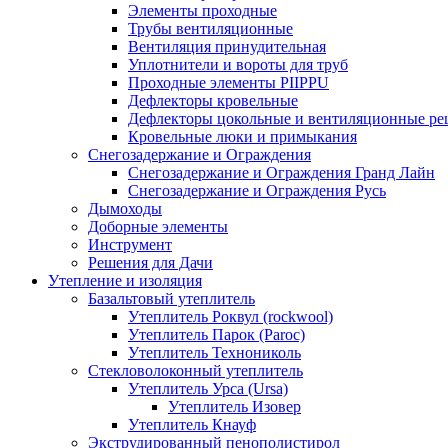
Элементы проходные
Трубы вентиляционные
Вентиляция принудительная
Уплотнители и вороты для труб
Проходные элементы PIIPPU
Дефлекторы кровельные
Дефлекторы цокольные и вентиляционные ре
Кровельные люки и примыкания
Снегозадержание и Ограждения
Снегозадержание и Ограждения Гранд Лайн
Снегозадержание и Ограждения Русь
Дымоходы
Доборные элементы
Инструмент
Решения для Дачи
Утепление и изоляция
Базальтовый утеплитель
Утеплитель Роквул (rockwool)
Утеплитель Парок (Paroc)
Утеплитель Технониколь
Стекловолоконный утеплитель
Утеплитель Урса (Ursa)
Утеплитель Изовер
Утеплитель Кнауф
Экструдированный пенополистирол