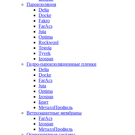
Пароизоляция
Delta
Docke
Fakro
FarAcs
Juta
Optima
Rockwool
Tegola
Tyvek
Izospan
Гидро-пароизоляционные пленки
Delta
Docke
FarAcs
Juta
Optima
Izospan
Брит
МеталлПрофиль
Ветрозащитные мембраны
FarAcs
Izospan
МеталлПрофиль
Огнезащитные составы