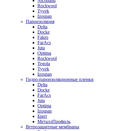
Nicoband
Rockwool
Tyvek
Izospan
Пароизоляция
Delta
Docke
Fakro
FarAcs
Juta
Optima
Rockwool
Tegola
Tyvek
Izospan
Гидро-пароизоляционные пленки
Delta
Docke
FarAcs
Juta
Optima
Izospan
Брит
МеталлПрофиль
Ветрозащитные мембраны