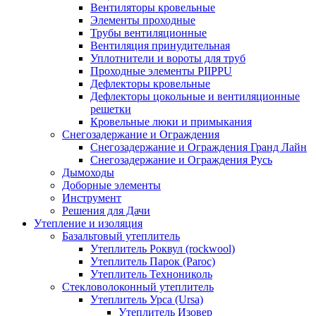
Вентиляторы кровельные
Элементы проходные
Трубы вентиляционные
Вентиляция принудительная
Уплотнители и вороты для труб
Проходные элементы PIIPPU
Дефлекторы кровельные
Дефлекторы цокольные и вентиляционные
решетки
Кровельные люки и примыкания
Снегозадержание и Ограждения
Снегозадержание и Ограждения Гранд Лайн
Снегозадержание и Ограждения Русь
Дымоходы
Доборные элементы
Инструмент
Решения для Дачи
Утепление и изоляция
Базальтовый утеплитель
Утеплитель Роквул (rockwool)
Утеплитель Парок (Paroc)
Утеплитель Технониколь
Стекловолоконный утеплитель
Утеплитель Урса (Ursa)
Утеплитель Изовер