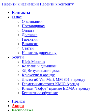
Перейти к навигации
Перейти к контенту
Контакты
О нас
О компании
Поставщикам
Оплата
Доставка
Гарантия
Вакансии
Статьи
Написать директору
Услуги
Шеф-Монтаж
Колпаки и дымники
3Д Визуализация дома
Крюкогиб в аренду
Листогиб Van Mark MM 851 в аренду
Герметик-пистолет КМЮ Аренда
Клещи “Гофра” прямые EDMA в аренду
Бесплатное обучение
Прайсы
Акции
Распродажа