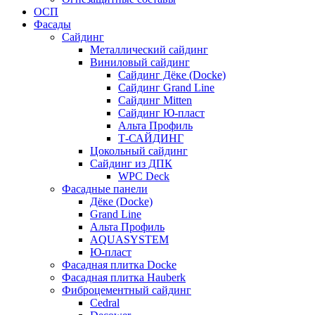
ОСП
Фасады
Сайдинг
Металлический сайдинг
Виниловый сайдинг
Сайдинг Дёке (Docke)
Сайдинг Grand Line
Сайдинг Mitten
Сайдинг Ю-пласт
Альта Профиль
Т-САЙДИНГ
Цокольный сайдинг
Сайдинг из ДПК
WPC Deck
Фасадные панели
Дёке (Docke)
Grand Line
Альта Профиль
AQUASYSTEM
Ю-пласт
Фасадная плитка Docke
Фасадная плитка Hauberk
Фиброцементный сайдинг
Cedral