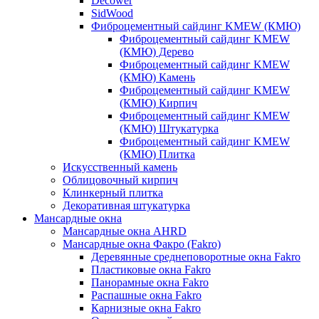
Decower
SidWood
Фиброцементный сайдинг KMEW (КМЮ)
Фиброцементный сайдинг KMEW
(КМЮ) Дерево
Фиброцементный сайдинг KMEW
(КМЮ) Камень
Фиброцементный сайдинг KMEW
(КМЮ) Кирпич
Фиброцементный сайдинг KMEW
(КМЮ) Штукатурка
Фиброцементный сайдинг KMEW
(КМЮ) Плитка
Искусственный камень
Облицовочный кирпич
Клинкерный плитка
Декоративная штукатурка
Мансардные окна
Мансардные окна AHRD
Мансардные окна Факро (Fakro)
Деревянные среднеповоротные окна Fakro
Пластиковые окна Fakro
Панорамные окна Fakro
Распашные окна Fakro
Карнизные окна Fakro