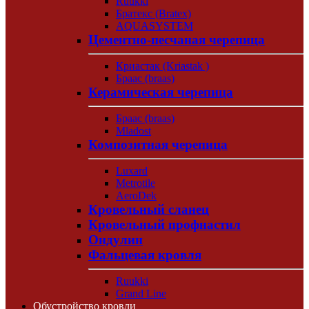
Ruukki
Братекс (Bratex)
AQUASYSTEM
Цементно-песчаная черепица
Криастак (Kriastak )
Браас (braas)
Керамическая черепица
Браас (braas)
Mladost
Композитная черепица
Luxard
Metrotile
AeroDek
Кровельный сланец
Кровельный профнастил
Ондулин
Фальцевая кровля
Ruukki
Grand Line
Обустройство кровли