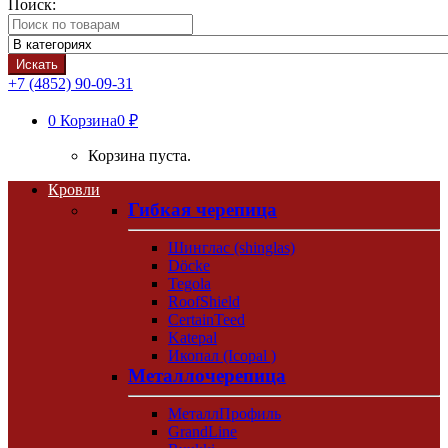
Поиск:
Искать
+7 (4852) 90-09-31
0
Корзина
0 ₽
Корзина пуста.
Кровли
Гибкая черепица
Шинглас (shinglas)
Döcke
Tegola
RoofShield
CertainTeed
Katepal
Икопал (Icopal )
Металлочерепица
МеталлПрофиль
GrandLine