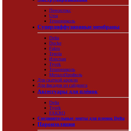
Пеноплэкс
Ursa
Технониколь
Супердиффузионные мембраны
Delta
Docke
Fakro
Tegola
Изоспан
Tyvek
Технониколь
МеталлПрофиль
Для скатной кровли
Для фасадов из сайдинга
Аксессуары для плёнок
Delta
Tyvek
FAKRO
Соединительные ленты для пленок Delta
Пароизоляция