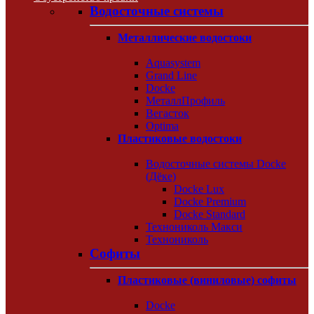
Водосточные системы
Металлические водостоки
Aquasystem
Grand Line
Docke
МеталлПрофиль
Вегасток
Optima
Пластиковые водостоки
Водосточные системы Docke
(Дёке)
Docke Lux
Docke Premium
Docke Standard
Технониколь Макси
Технониколь
Софиты
Пластиковые (виниловые) софиты
Docke