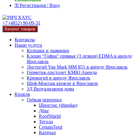
⚿ Регистрация / Вход
+7 (4852) 90-09-31
Каталог товаров
Контакты
Наши услуги
Колпаки и дымники
Клещи “Гофра” прямые (3 лезвия) EDMA в аренду
Ярославль
Листогиб Van Mark MM 851 в аренду Ярославль
Герметик-пистолет КМЮ Аренда
Крюкогиб в аренду Ярославль
Шеф-Монтаж кровли в Ярославле
3Д Визуализация дома
Кровля
Гибкая черепица
Шинглас (shinglas)
Дёке
RoofShield
Тегола
CertainTeed
Катепал