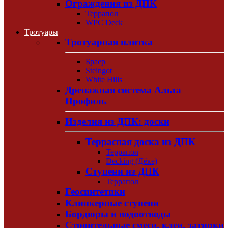
Ограждения из ДПК
Террапол
WPC Deck
Тротуары
Тротуарная плитка
Браер
Steingot
White Hills
Дренажная система Альта
Профиль
Изделия из ДПК: доски
Террасная доска из ДПК
Террапол
Decking (Дёке)
Ступени из ДПК
Террапол
Геосинтетики
Клинкерные ступени
Бордюры и водоотводы
Строительные смеси, клеи, затирки