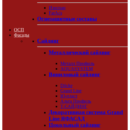
Изоспан
FarAcs
Огнезащитные составы
ОСП
Фасады
Сайдинг
Металлический сайдинг
Металл Профиль
AQUASYSTEM
Виниловый сайдинг
Döcke
Grand Line
Ю-пласт
Альта Профиль
Т-САЙДИНГ
Декоративная система Grand
Line ЯФАСАД
Цокольный сайдинг