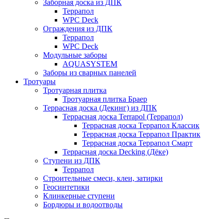
Заборная доска из ДПК
Террапол
WPC Deck
Ограждения из ДПК
Террапол
WPC Deck
Модульные заборы
AQUASYSTEM
Заборы из сварных панелей
Тротуары
Тротуарная плитка
Тротуарная плитка Браер
Террасная доска (Декинг) из ДПК
Террасная доска Terrapol (Террапол)
Террасная доска Террапол Классик
Террасная доска Террапол Практик
Террасная доска Террапол Смарт
Террасная доска Decking (Дёке)
Ступени из ДПК
Террапол
Строительные смеси, клеи, затирки
Геосинтетики
Клинкерные ступени
Бордюры и водоотводы