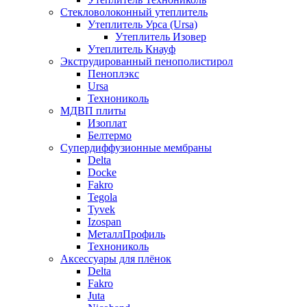
Стекловолоконный утеплитель
Утеплитель Урса (Ursa)
Утеплитель Изовер
Утеплитель Кнауф
Экструдированный пенополистирол
Пеноплэкс
Ursa
Технониколь
МДВП плиты
Изоплат
Белтермо
Супердиффузионные мембраны
Delta
Docke
Fakro
Tegola
Tyvek
Izospan
МеталлПрофиль
Технониколь
Аксессуары для плёнок
Delta
Fakro
Juta