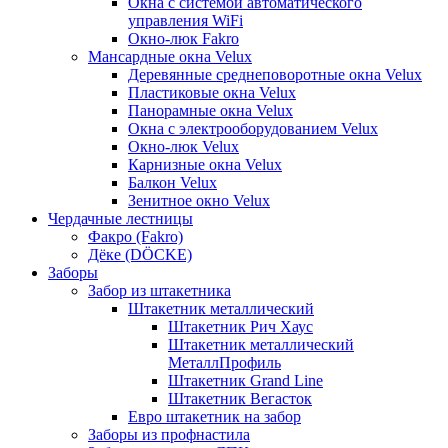
Окна с системой автоматического
управления WiFi
Окно-люк Fakro
Мансардные окна Velux
Деревянные среднеповоротные окна Velux
Пластиковые окна Velux
Панорамные окна Velux
Окна с электрооборудованием Velux
Окно-люк Velux
Карнизные окна Velux
Балкон Velux
Зенитное окно Velux
Чердачные лестницы
Факро (Fakro)
Дёке (DÖCKE)
Заборы
Забор из штакетника
Штакетник металлический
Штакетник Рич Хаус
Штакетник металлический
МеталлПрофиль
Штакетник Grand Line
Штакетник Вегасток
Евро штакетник на забор
Заборы из профнастила