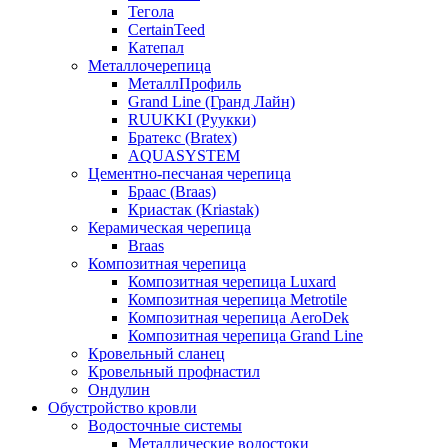
Тегола
CertainTeed
Катепал
Металлочерепица
МеталлПрофиль
Grand Line (Гранд Лайн)
RUUKKI (Руукки)
Братекс (Bratex)
AQUASYSTEM
Цементно-песчаная черепица
Браас (Braas)
Криастак (Kriastak)
Керамическая черепица
Braas
Композитная черепица
Композитная черепица Luxard
Композитная черепица Metrotile
Композитная черепица AeroDek
Композитная черепица Grand Line
Кровельный сланец
Кровельный профнастил
Ондулин
Обустройство кровли
Водосточные системы
Металлические водостоки