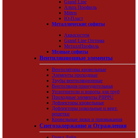
Grand Line
Альта Профиль
Mitten
Ю-Пласт
Металлические софиты
Аквасистем
Grand Line Оптима
МеталлПрофиль
Медные софиты
Вентиляционные элементы
Вентиляторы кровельные
Элементы проходные
Трубы вентиляционные
Вентиляция принудительная
Уплотнители и вороты для труб
Проходные элементы PIIPPU
Дефлекторы кровельные
Дефлекторы цокольные и вент.
решетки
Кровельные люки и примыкания
Снегозадержание и Ограждения
Гранд Лайн