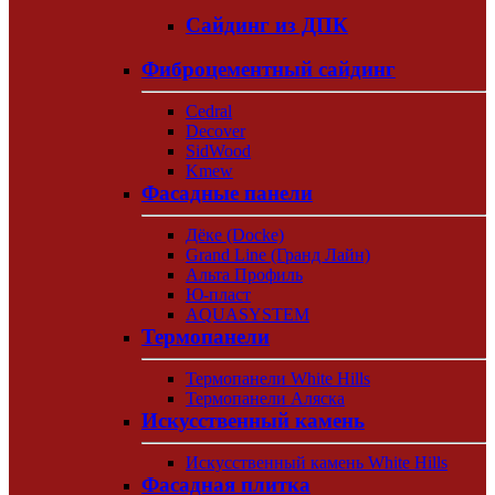
Сайдинг из ДПК
Фиброцементный сайдинг
Cedral
Decover
SidWood
Kmew
Фасадные панели
Дёке (Docke)
Grand Line (Гранд Лайн)
Альта Профиль
Ю-пласт
AQUASYSTEM
Термопанели
Термопанели White Hills
Термопанели Аляска
Искусственный камень
Искусственный камень White Hills
Фасадная плитка