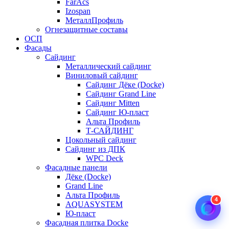
FarAcs
Izospan
МеталлПрофиль
Огнезащитные составы
ОСП
Фасады
Сайдинг
Металлический сайдинг
Виниловый сайдинг
Сайдинг Дёке (Docke)
Сайдинг Grand Line
Сайдинг Mitten
Сайдинг Ю-пласт
Альта Профиль
Т-САЙДИНГ
Цокольный сайдинг
Сайдинг из ДПК
WPC Deck
Фасадные панели
Дёке (Docke)
Grand Line
Альта Профиль
4
AQUASYSTEM
Ю-пласт
Фасадная плитка Docke