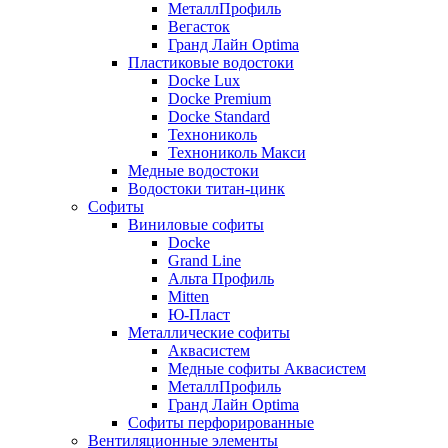
МеталлПрофиль
Вегасток
Гранд Лайн Optima
Пластиковые водостоки
Docke Lux
Docke Premium
Docke Standard
Технониколь
Технониколь Макси
Медные водостоки
Водостоки титан-цинк
Софиты
Виниловые софиты
Docke
Grand Line
Альта Профиль
Mitten
Ю-Пласт
Металлические софиты
Аквасистем
Медные софиты Аквасистем
МеталлПрофиль
Гранд Лайн Optima
Софиты перфорированные
Вентиляционные элементы