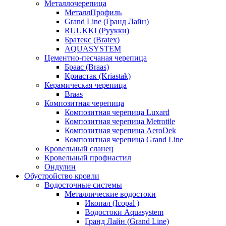
Металлочерепица
МеталлПрофиль
Grand Line (Гранд Лайн)
RUUKKI (Руукки)
Братекс (Bratex)
AQUASYSTEM
Цементно-песчаная черепица
Браас (Braas)
Криастак (Kriastak)
Керамическая черепица
Braas
Композитная черепица
Композитная черепица Luxard
Композитная черепица Metrotile
Композитная черепица AeroDek
Композитная черепица Grand Line
Кровельный сланец
Кровельный профнастил
Ондулин
Обустройство кровли
Водосточные системы
Металлические водостоки
Икопал (Icopal )
Водостоки Aquasystem
Гранд Лайн (Grand Line)