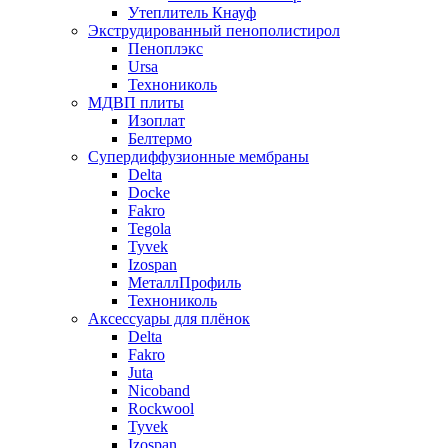
Утеплитель Кнауф
Экструдированный пенополистирол
Пеноплэкс
Ursa
Технониколь
МДВП плиты
Изоплат
Белтермо
Супердиффузионные мембраны
Delta
Docke
Fakro
Tegola
Tyvek
Izospan
МеталлПрофиль
Технониколь
Аксессуары для плёнок
Delta
Fakro
Juta
Nicoband
Rockwool
Tyvek
Izospan