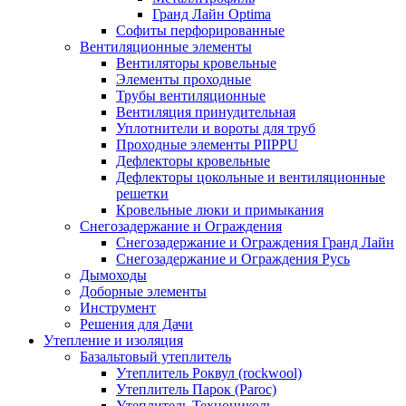
Гранд Лайн Optima
Софиты перфорированные
Вентиляционные элементы
Вентиляторы кровельные
Элементы проходные
Трубы вентиляционные
Вентиляция принудительная
Уплотнители и вороты для труб
Проходные элементы PIIPPU
Дефлекторы кровельные
Дефлекторы цокольные и вентиляционные
решетки
Кровельные люки и примыкания
Снегозадержание и Ограждения
Снегозадержание и Ограждения Гранд Лайн
Снегозадержание и Ограждения Русь
Дымоходы
Доборные элементы
Инструмент
Решения для Дачи
Утепление и изоляция
Базальтовый утеплитель
Утеплитель Роквул (rockwool)
Утеплитель Парок (Paroc)
Утеплитель Технониколь