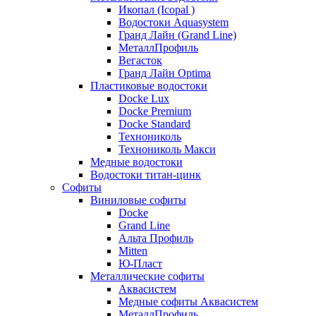
Икопал (Icopal )
Водостоки Aquasystem
Гранд Лайн (Grand Line)
МеталлПрофиль
Вегасток
Гранд Лайн Optima
Пластиковые водостоки
Docke Lux
Docke Premium
Docke Standard
Технониколь
Технониколь Макси
Медные водостоки
Водостоки титан-цинк
Софиты
Виниловые софиты
Docke
Grand Line
Альта Профиль
Mitten
Ю-Пласт
Металлические софиты
Аквасистем
Медные софиты Аквасистем
МеталлПрофиль