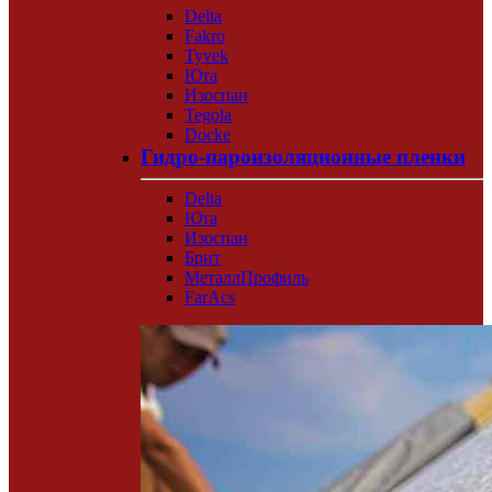
Delta
Fakro
Tyvek
Юта
Изоспан
Tegola
Docke
Гидро-пароизоляционные пленки
Delta
Юта
Изоспан
Брит
МеталлПрофиль
FarAcs