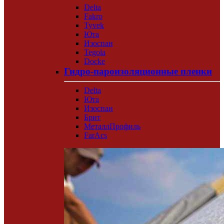
Delta
Fakro
Tyvek
Юта
Изоспан
Tegola
Docke
Гидро-пароизоляционные пленки
Delta
Юта
Изоспан
Брит
МеталлПрофиль
FarAcs