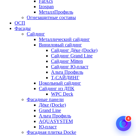
FarAcs
Izospan
МеталлПрофиль
Огнезащитные составы
ОСП
Фасады
Сайдинг
Металлический сайдинг
Виниловый сайдинг
Сайдинг Дёке (Docke)
Сайдинг Grand Line
Сайдинг Mitten
Сайдинг Ю-пласт
Альта Профиль
Т-САЙДИНГ
Цокольный сайдинг
Сайдинг из ДПК
WPC Deck
Фасадные панели
Дёке (Docke)
Grand Line
Альта Профиль
4
AQUASYSTEM
Ю-пласт
Фасадная плитка Docke