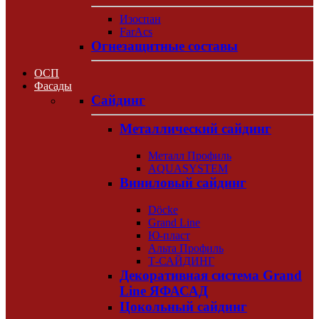
Изоспан
FarAcs
Огнезащитные составы
ОСП
Фасады
Сайдинг
Металлический сайдинг
Металл Профиль
AQUASYSTEM
Виниловый сайдинг
Döcke
Grand Line
Ю-пласт
Альта Профиль
Т-САЙДИНГ
Декоративная система Grand
Line ЯФАСАД
Цокольный сайдинг