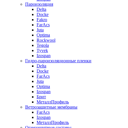
Пароизоляция
Delta
Docke
Fakro
FarAcs
Juta
Optima
Rockwool
Tegola
Tyvek
Izospan
Гидро-пароизоляционные пленки
Delta
Docke
FarAcs
Juta
Optima
Izospan
Брит
МеталлПрофиль
Ветрозащитные мембраны
FarAcs
Izospan
МеталлПрофиль
Огнезащитные составы