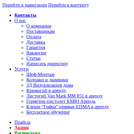
Перейти к навигации
Перейти к контенту
Контакты
О нас
О компании
Поставщикам
Оплата
Доставка
Гарантия
Вакансии
Статьи
Написать директору
Услуги
Шеф-Монтаж
Колпаки и дымники
3Д Визуализация дома
Крюкогиб в аренду
Листогиб Van Mark MM 851 в аренду
Герметик-пистолет КМЮ Аренда
Клещи “Гофра” прямые EDMA в аренду
Бесплатное обучение
Прайсы
Акции
Распродажа