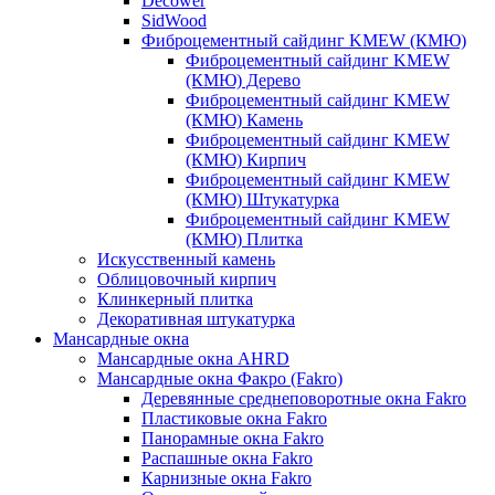
Decower
SidWood
Фиброцементный сайдинг KMEW (КМЮ)
Фиброцементный сайдинг KMEW
(КМЮ) Дерево
Фиброцементный сайдинг KMEW
(КМЮ) Камень
Фиброцементный сайдинг KMEW
(КМЮ) Кирпич
Фиброцементный сайдинг KMEW
(КМЮ) Штукатурка
Фиброцементный сайдинг KMEW
(КМЮ) Плитка
Искусственный камень
Облицовочный кирпич
Клинкерный плитка
Декоративная штукатурка
Мансардные окна
Мансардные окна AHRD
Мансардные окна Факро (Fakro)
Деревянные среднеповоротные окна Fakro
Пластиковые окна Fakro
Панорамные окна Fakro
Распашные окна Fakro
Карнизные окна Fakro