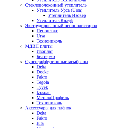
Стекловолоконный утеплитель
Утеплитель Урса (Ursa)
Утеплитель Изовер
Утеплитель Кнауф
Экструдированный пенополистирол
Пеноплэкс
Ursa
Технониколь
МДВП плиты
Изоплат
Белтермо
Супердиффузионные мембраны
Delta
Docke
Fakro
Tegola
Tyvek
Izospan
МеталлПрофиль
Технониколь
Аксессуары для плёнок
Delta
Fakro
Juta