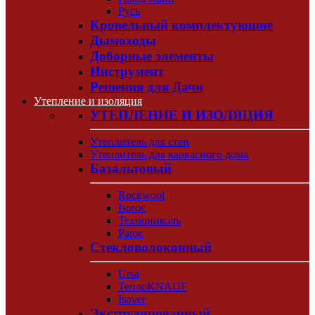
Русь
Кровельный комплектующие
Дымоходы
Доборные элементы
Инструмент
Решения для Дачи
Утепление и изоляция
УТЕПЛЕНИЕ И ИЗОЛЯЦИЯ
Утеплитель для стен
Утеплитель для каркасного дома
Базальтовый
Rockwool
Isoroc
Технониколь
Paroc
Стекловолоконный
Ursa
ТеплоKNAUF
Isover
Экструдированный