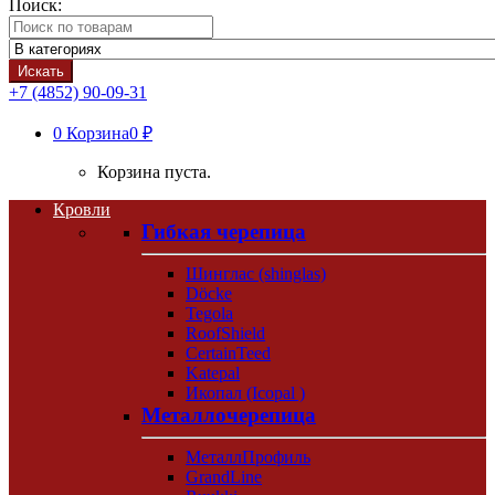
Поиск:
Искать
+7 (4852) 90-09-31
0
Корзина
0 ₽
Корзина пуста.
Кровли
Гибкая черепица
Шинглас (shinglas)
Döcke
Tegola
RoofShield
CertainTeed
Katepal
Икопал (Icopal )
Металлочерепица
МеталлПрофиль
GrandLine