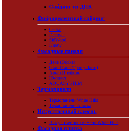
Сайдинг из ДПК
Фиброцементный сайдинг
Cedral
Decover
SidWood
Kmew
Фасадные панели
Дёке (Docke)
Grand Line (Гранд Лайн)
Альта Профиль
Ю-пласт
AQUASYSTEM
Термопанели
Термопанели White Hills
Термопанели Аляска
Искусственный камень
Искусственный камень White Hills
Фасадная плитка