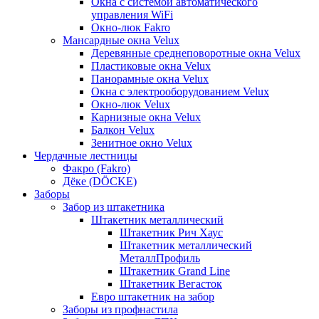
Окна с системой автоматического
управления WiFi
Окно-люк Fakro
Мансардные окна Velux
Деревянные среднеповоротные окна Velux
Пластиковые окна Velux
Панорамные окна Velux
Окна с электрооборудованием Velux
Окно-люк Velux
Карнизные окна Velux
Балкон Velux
Зенитное окно Velux
Чердачные лестницы
Факро (Fakro)
Дёке (DÖCKE)
Заборы
Забор из штакетника
Штакетник металлический
Штакетник Рич Хаус
Штакетник металлический
МеталлПрофиль
Штакетник Grand Line
Штакетник Вегасток
Евро штакетник на забор
Заборы из профнастила