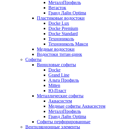
МеталлПрофиль
Вегасток
Гранд Лайн Optima
Пластиковые водостоки
Docke Lux
Docke Premium
Docke Standard
Технониколь
Технониколь Макси
Медные водостоки
Водостоки титан-цинк
Софиты
Виниловые софиты
Docke
Grand Line
Альта Профиль
Mitten
Ю-Пласт
Металлические софиты
Аквасистем
Медные софиты Аквасистем
МеталлПрофиль
Гранд Лайн Optima
Софиты перфорированные
Вентиляционные элементы