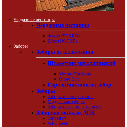
Чердачные лестницы
Чердачные лестницы
Факро (FAKRO)
Дёке (DÖCKE)
Заборы
Заборы из штакетника
Штакетник металлический
МеталлПрофиль
Grand Line
Евро штакетник на забор
Заборы
Заборы из профнастила
Модульные заборы
Заборы из сварных панелей
Заборная доска из ДПК
Террапол
WPC Deck