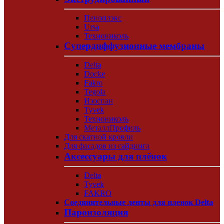
Пеноплэкс
Ursa
Технониколь
Супердиффузионные мембраны
Delta
Docke
Fakro
Tegola
Изоспан
Tyvek
Технониколь
МеталлПрофиль
Для скатной кровли
Для фасадов из сайдинга
Аксессуары для плёнок
Delta
Tyvek
FAKRO
Соединительные ленты для пленок Delta
Пароизоляция