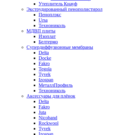
Утеплитель Кнауф
Экструдированный пенополистирол
Пеноплэкс
Ursa
Технониколь
МДВП плиты
Изоплат
Белтермо
Супердиффузионные мембраны
Delta
Docke
Fakro
Tegola
Tyvek
Izospan
МеталлПрофиль
Технониколь
Аксессуары для плёнок
Delta
Fakro
Juta
Nicoband
Rockwool
Tyvek
Izospan