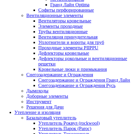
Гранд Лайн Optima
Софиты перфорированные
Вентиляционные элементы
Вентиляторы кровельные
Элементы проходные
Трубы вентиляционные
Вентиляция принудительная
Уплотнители и вороты для труб
Проходные элементы PIIPPU
Дефлекторы кровельные
Дефлекторы цокольные и вентиляционные
решетки
Кровельные люки и примыкания
Снегозадержание и Ограждения
Снегозадержание и Ограждения Гранд Лайн
Снегозадержание и Ограждения Русь
Дымоходы
Доборные элементы
Инструмент
Решения для Дачи
Утепление и изоляция
Базальтовый утеплитель
Утеплитель Роквул (rockwool)
Утеплитель Парок (Paroc)
Утеплитель Технониколь