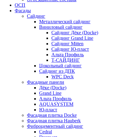
ОСП
Фасады
Сайдинг
Металлический сайдинг
Виниловый сайдинг
Сайдинг Дёке (Docke)
Сайдинг Grand Line
Сайдинг Mitten
Сайдинг Ю-пласт
Альта Профиль
Т-САЙДИНГ
Цокольный сайдинг
Сайдинг из ДПК
WPC Deck
Фасадные панели
Дёке (Docke)
Grand Line
Альта Профиль
AQUASYSTEM
Ю-пласт
Фасадная плитка Docke
Фасадная плитка Hauberk
Фиброцементный сайдинг
Cedral