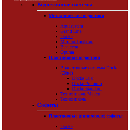
Водосточные системы
Металлические водостоки
Aquasystem
Grand Line
Docke
МеталлПрофиль
Вегасток
Optima
Пластиковые водостоки
Водосточные системы Docke
(Дёке)
Docke Lux
Docke Premium
Docke Standard
Технониколь Макси
Технониколь
Софиты
Пластиковые (виниловые) софиты
Docke