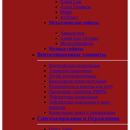
Grand Line
Альта Профиль
Mitten
Ю-Пласт
Металлические софиты
Аквасистем
Grand Line Оптима
МеталлПрофиль
Медные софиты
Вентиляционные элементы
Вентиляторы кровельные
Элементы проходные
Трубы вентиляционные
Вентиляция принудительная
Уплотнители и вороты для труб
Проходные элементы PIIPPU
Дефлекторы кровельные
Дефлекторы цокольные и вент.
решетки
Кровельные люки и примыкания
Снегозадержание и Ограждения
Гранд Лайн