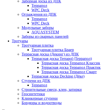
Заборная доска из ДПК
Террапол
WPC Deck
Ограждения из ДПК
Террапол
WPC Deck
Модульные заборы
AQUASYSTEM
Заборы из сварных панелей
Тротуары
Тротуарная плитка
Тротуарная плитка Браер
Террасная доска (Декинг) из ДПК
Террасная доска Terrapol (Террапол)
Террасная доска Террапол Классик
Террасная доска Террапол Практик
Террасная доска Террапол Смарт
Террасная доска Decking (Дёке)
Ступени из ДПК
Террапол
Строительные смеси, клеи, затирки
Геосинтетики
Клинкерные ступени
Бордюры и водоотводы