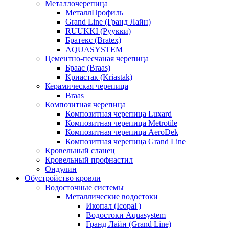
Металлочерепица
МеталлПрофиль
Grand Line (Гранд Лайн)
RUUKKI (Руукки)
Братекс (Bratex)
AQUASYSTEM
Цементно-песчаная черепица
Браас (Braas)
Криастак (Kriastak)
Керамическая черепица
Braas
Композитная черепица
Композитная черепица Luxard
Композитная черепица Metrotile
Композитная черепица AeroDek
Композитная черепица Grand Line
Кровельный сланец
Кровельный профнастил
Ондулин
Обустройство кровли
Водосточные системы
Металлические водостоки
Икопал (Icopal )
Водостоки Aquasystem
Гранд Лайн (Grand Line)