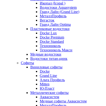
Икопал (Icopal )
Водостоки Aquasystem
Гранд Лайн (Grand Line)
МеталлПрофиль
Вегасток
Гранд Лайн Optima
Пластиковые водостоки
Docke Lux
Docke Premium
Docke Standard
Технониколь
Технониколь Макси
Медные водостоки
Водостоки титан-цинк
Софиты
Виниловые софиты
Docke
Grand Line
Альта Профиль
Mitten
Ю-Пласт
Металлические софиты
Аквасистем
Медные софиты Аквасистем
МеталлПрофиль