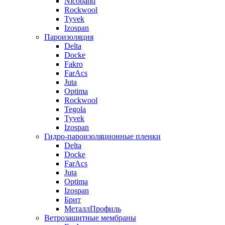
Nicoband
Rockwool
Tyvek
Izospan
Пароизоляция
Delta
Docke
Fakro
FarAcs
Juta
Optima
Rockwool
Tegola
Tyvek
Izospan
Гидро-пароизоляционные пленки
Delta
Docke
FarAcs
Juta
Optima
Izospan
Брит
МеталлПрофиль
Ветрозащитные мембраны