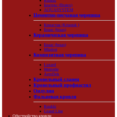
Ruukki
Братекс (Bratex)
AQUASYSTEM
Цементно-песчаная черепица
Криастак (Kriastak )
Браас (braas)
Керамическая черепица
Браас (braas)
Mladost
Композитная черепица
Luxard
Metrotile
AeroDek
Кровельный сланец
Кровельный профнастил
Ондулин
Фальцевая кровля
Ruukki
Grand Line
Обустройство кровли