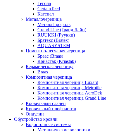
Тегола
CertainTeed
Катепал
Металлочерепица
МеталлПрофиль
Grand Line (Гранд Лайн)
RUUKKI (Руукки)
Братекс (Bratex)
AQUASYSTEM
Цементно-песчаная черепица
Браас (Braas)
Криастак (Kriastak)
Керамическая черепица
Braas
Композитная черепица
Композитная черепица Luxard
Композитная черепица Metrotile
Композитная черепица AeroDek
Композитная черепица Grand Line
Кровельный сланец
Кровельный профнастил
Ондулин
Обустройство кровли
Водосточные системы
Металлические водостоки