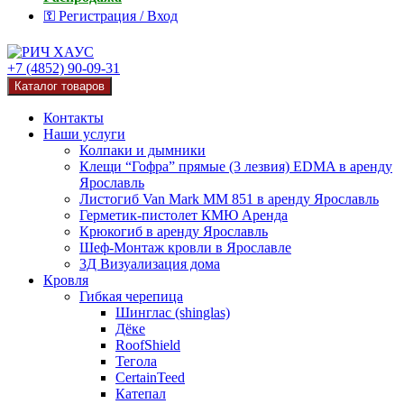
⚿ Регистрация / Вход
+7 (4852) 90-09-31
Каталог товаров
Контакты
Наши услуги
Колпаки и дымники
Клещи “Гофра” прямые (3 лезвия) EDMA в аренду
Ярославль
Листогиб Van Mark MM 851 в аренду Ярославль
Герметик-пистолет КМЮ Аренда
Крюкогиб в аренду Ярославль
Шеф-Монтаж кровли в Ярославле
3Д Визуализация дома
Кровля
Гибкая черепица
Шинглас (shinglas)
Дёке
RoofShield
Тегола
CertainTeed
Катепал