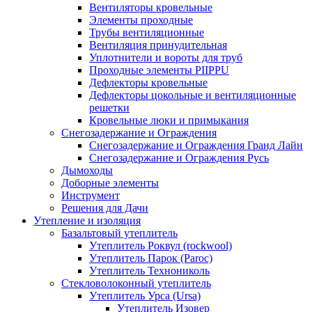
Вентиляторы кровельные
Элементы проходные
Трубы вентиляционные
Вентиляция принудительная
Уплотнители и вороты для труб
Проходные элементы PIIPPU
Дефлекторы кровельные
Дефлекторы цокольные и вентиляционные
решетки
Кровельные люки и примыкания
Снегозадержание и Ограждения
Снегозадержание и Ограждения Гранд Лайн
Снегозадержание и Ограждения Русь
Дымоходы
Доборные элементы
Инструмент
Решения для Дачи
Утепление и изоляция
Базальтовый утеплитель
Утеплитель Роквул (rockwool)
Утеплитель Парок (Paroc)
Утеплитель Технониколь
Стекловолоконный утеплитель
Утеплитель Урса (Ursa)
Утеплитель Изовер