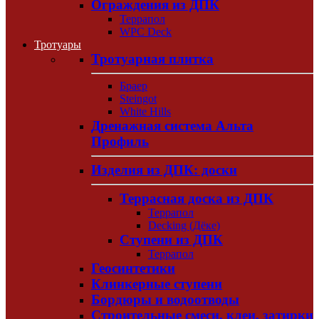
Ограждения из ДПК
Террапол
WPC Deck
Тротуары
Тротуарная плитка
Браер
Steingot
White Hills
Дренажная система Альта
Профиль
Изделия из ДПК: доски
Террасная доска из ДПК
Террапол
Decking (Дёке)
Ступени из ДПК
Террапол
Геосинтетики
Клинкерные ступени
Бордюры и водоотводы
Строительные смеси, клеи, затирки