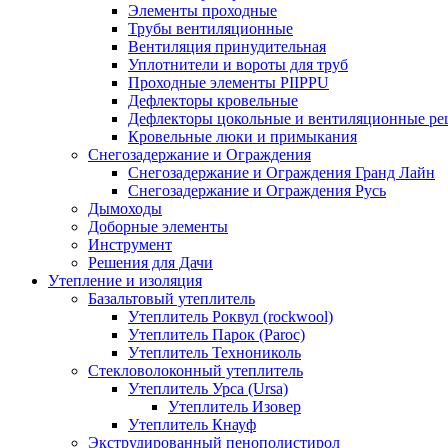
Элементы проходные
Трубы вентиляционные
Вентиляция принудительная
Уплотнители и вороты для труб
Проходные элементы PIIPPU
Дефлекторы кровельные
Дефлекторы цокольные и вентиляционные ре
Кровельные люки и примыкания
Снегозадержание и Ограждения
Снегозадержание и Ограждения Гранд Лайн
Снегозадержание и Ограждения Русь
Дымоходы
Доборные элементы
Инструмент
Решения для Дачи
Утепление и изоляция
Базальтовый утеплитель
Утеплитель Роквул (rockwool)
Утеплитель Парок (Paroc)
Утеплитель Технониколь
Стекловолоконный утеплитель
Утеплитель Урса (Ursa)
Утеплитель Изовер
Утеплитель Кнауф
Экструдированный пенополистирол