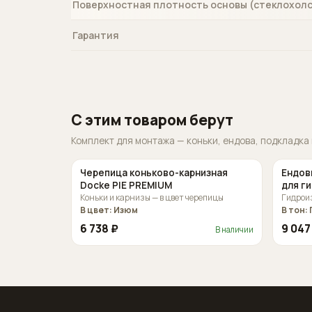
Поверхностная плотность основы (стеклохолст
Гарантия
С этим товаром берут
Комплект для монтажа — коньки, ендова, подкладка
Черепица коньково-карнизная
Ендовы
Docke PIE PREMIUM
для г
Коньки и карнизы — в цвет черепицы
Гидроиз
В цвет: Изюм
В тон:
6 738 ₽
9 047
В наличии