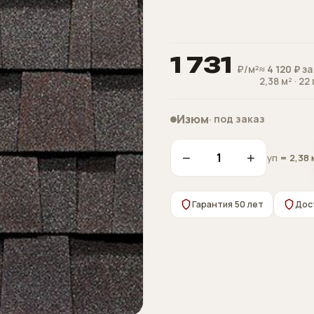
1 731
₽/м²
≈
4 120 ₽
за
2,38 м² · 22
Изюм
· под заказ
−
+
уп
= 2,38 
Гарантия 50 лет
Дос