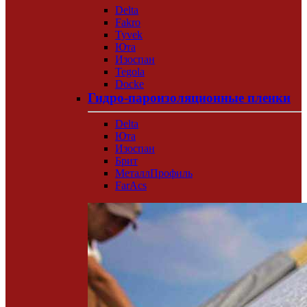
Delta
Fakro
Tyvek
Юта
Изоспан
Tegola
Docke
Гидро-пароизоляционные пленки
Delta
Юта
Изоспан
Брит
МеталлПрофиль
FarAcs