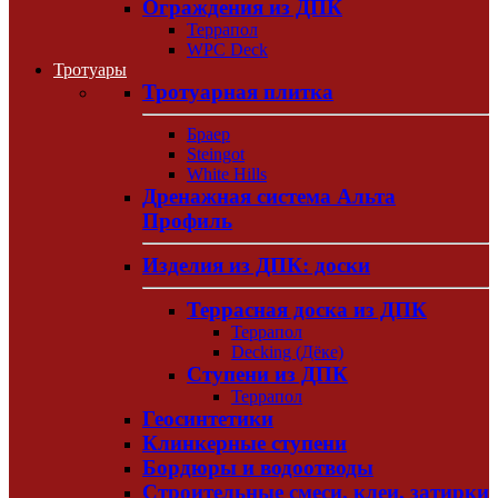
Ограждения из ДПК
Террапол
WPC Deck
Тротуары
Тротуарная плитка
Браер
Steingot
White Hills
Дренажная система Альта
Профиль
Изделия из ДПК: доски
Террасная доска из ДПК
Террапол
Decking (Дёке)
Ступени из ДПК
Террапол
Геосинтетики
Клинкерные ступени
Бордюры и водоотводы
Строительные смеси, клеи, затирки