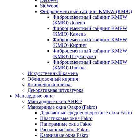
Decower
SidWood
Фиброцементный сайдинг KMEW (КМЮ)
Фиброцементный сайдинг KMEW
(КМЮ) Дерево
Фиброцементный сайдинг KMEW
(КМЮ) Камень
Фиброцементный сайдинг KMEW
(КМЮ) Кирпич
Фиброцементный сайдинг KMEW
(КМЮ) Штукатурка
Фиброцементный сайдинг KMEW
(КМЮ) Плитка
Искусственный камень
Облицовочный кирпич
Клинкерный плитка
Декоративная штукатурка
Мансардные окна
Мансардные окна AHRD
Мансардные окна Факро (Fakro)
Деревянные среднеповоротные окна Fakro
Пластиковые окна Fakro
Панорамные окна Fakro
Распашные окна Fakro
Карнизные окна Fakro