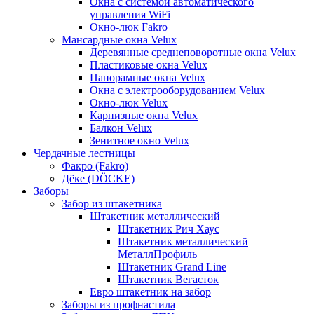
Окна с системой автоматического
управления WiFi
Окно-люк Fakro
Мансардные окна Velux
Деревянные среднеповоротные окна Velux
Пластиковые окна Velux
Панорамные окна Velux
Окна с электрооборудованием Velux
Окно-люк Velux
Карнизные окна Velux
Балкон Velux
Зенитное окно Velux
Чердачные лестницы
Факро (Fakro)
Дёке (DÖCKE)
Заборы
Забор из штакетника
Штакетник металлический
Штакетник Рич Хаус
Штакетник металлический
МеталлПрофиль
Штакетник Grand Line
Штакетник Вегасток
Евро штакетник на забор
Заборы из профнастила