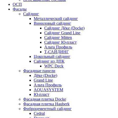
ОСП
Фасады
Сайдинг
Металлический сайдинг
Виниловый сайдинг
Сайдинг Дёке (Docke)
Сайдинг Grand Line
Сайдинг Mitten
Сайдинг Ю-пласт
Альта Профиль
Т-САЙДИНГ
Цокольный сайдинг
Сайдинг из ДПК
WPC Deck
Фасадные панели
Дёке (Docke)
Grand Line
Альта Профиль
AQUASYSTEM
Ю-пласт
Фасадная плитка Docke
Фасадная плитка Hauberk
Фиброцементный сайдинг
Cedral