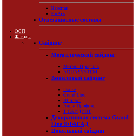
Изоспан
FarAcs
Огнезащитные составы
ОСП
Фасады
Сайдинг
Металлический сайдинг
Металл Профиль
AQUASYSTEM
Виниловый сайдинг
Döcke
Grand Line
Ю-пласт
Альта Профиль
Т-САЙДИНГ
Декоративная система Grand
Line ЯФАСАД
Цокольный сайдинг