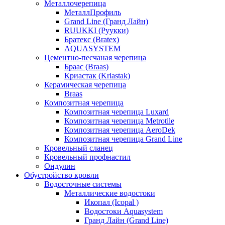
Металлочерепица
МеталлПрофиль
Grand Line (Гранд Лайн)
RUUKKI (Руукки)
Братекс (Bratex)
AQUASYSTEM
Цементно-песчаная черепица
Браас (Braas)
Криастак (Kriastak)
Керамическая черепица
Braas
Композитная черепица
Композитная черепица Luxard
Композитная черепица Metrotile
Композитная черепица AeroDek
Композитная черепица Grand Line
Кровельный сланец
Кровельный профнастил
Ондулин
Обустройство кровли
Водосточные системы
Металлические водостоки
Икопал (Icopal )
Водостоки Aquasystem
Гранд Лайн (Grand Line)