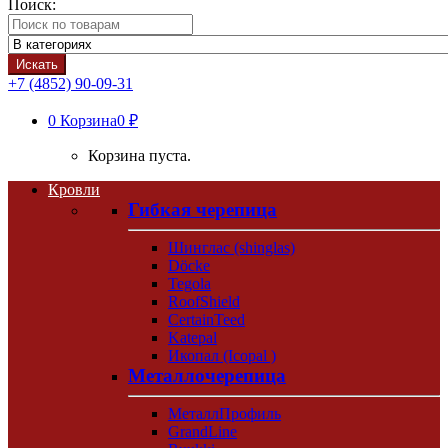
Поиск:
Искать
+7 (4852) 90-09-31
0
Корзина
0 ₽
Корзина пуста.
Кровли
Гибкая черепица
Шинглас (shinglas)
Döcke
Tegola
RoofShield
CertainTeed
Katepal
Икопал (Icopal )
Металлочерепица
МеталлПрофиль
GrandLine