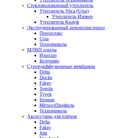
Стекловолоконный утеплитель
Утеплитель Урса (Ursa)
Утеплитель Изовер
Утеплитель Кнауф
Экструдированный пенополистирол
Пеноплэкс
Ursa
Технониколь
МДВП плиты
Изоплат
Белтермо
Супердиффузионные мембраны
Delta
Docke
Fakro
Tegola
Tyvek
Izospan
МеталлПрофиль
Технониколь
Аксессуары для плёнок
Delta
Fakro
Juta