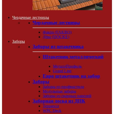
Чердачные лестницы
Чердачные лестницы
Факро (FAKRO)
Дёке (DÖCKE)
Заборы
Заборы из штакетника
Штакетник металлический
МеталлПрофиль
Grand Line
Евро штакетник на забор
Заборы
Заборы из профнастила
Модульные заборы
Заборы из сварных панелей
Заборная доска из ДПК
Террапол
WPC Deck