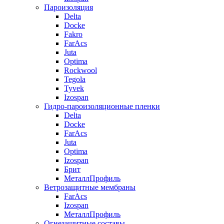
Пароизоляция
Delta
Docke
Fakro
FarAcs
Juta
Optima
Rockwool
Tegola
Tyvek
Izospan
Гидро-пароизоляционные пленки
Delta
Docke
FarAcs
Juta
Optima
Izospan
Брит
МеталлПрофиль
Ветрозащитные мембраны
FarAcs
Izospan
МеталлПрофиль
Огнезащитные составы