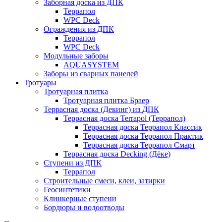
Заборная доска из ДПК
Террапол
WPC Deck
Ограждения из ДПК
Террапол
WPC Deck
Модульные заборы
AQUASYSTEM
Заборы из сварных панелей
Тротуары
Тротуарная плитка
Тротуарная плитка Браер
Террасная доска (Декинг) из ДПК
Террасная доска Terrapol (Террапол)
Террасная доска Террапол Классик
Террасная доска Террапол Практик
Террасная доска Террапол Смарт
Террасная доска Decking (Дёке)
Ступени из ДПК
Террапол
Строительные смеси, клеи, затирки
Геосинтетики
Клинкерные ступени
Бордюры и водоотводы