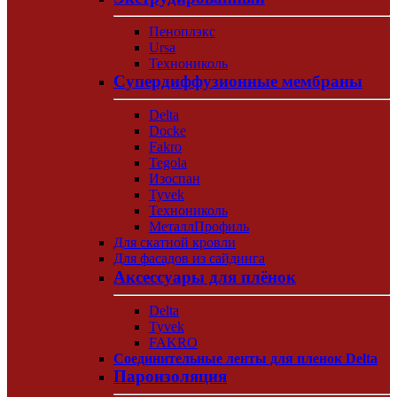
Пеноплэкс
Ursa
Технониколь
Супердиффузионные мембраны
Delta
Docke
Fakro
Tegola
Изоспан
Tyvek
Технониколь
МеталлПрофиль
Для скатной кровли
Для фасадов из сайдинга
Аксессуары для плёнок
Delta
Tyvek
FAKRO
Соединительные ленты для пленок Delta
Пароизоляция