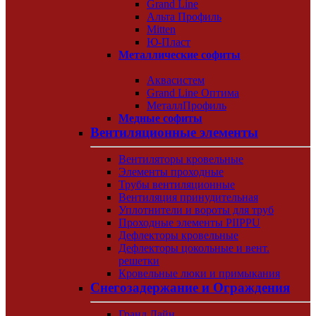
Grand Line
Альта Профиль
Mitten
Ю-Пласт
Металлические софиты
Аквасистем
Grand Line Оптима
МеталлПрофиль
Медные софиты
Вентиляционные элементы
Вентиляторы кровельные
Элементы проходные
Трубы вентиляционные
Вентиляция принудительная
Уплотнители и вороты для труб
Проходные элементы PIIPPU
Дефлекторы кровельные
Дефлекторы цокольные и вент.
решетки
Кровельные люки и примыкания
Снегозадержание и Ограждения
Гранд Лайн