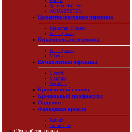
Ruukki
Братекс (Bratex)
AQUASYSTEM
Цементно-песчаная черепица
Криастак (Kriastak )
Браас (braas)
Керамическая черепица
Браас (braas)
Mladost
Композитная черепица
Luxard
Metrotile
AeroDek
Кровельный сланец
Кровельный профнастил
Ондулин
Фальцевая кровля
Ruukki
Grand Line
Обустройство кровли