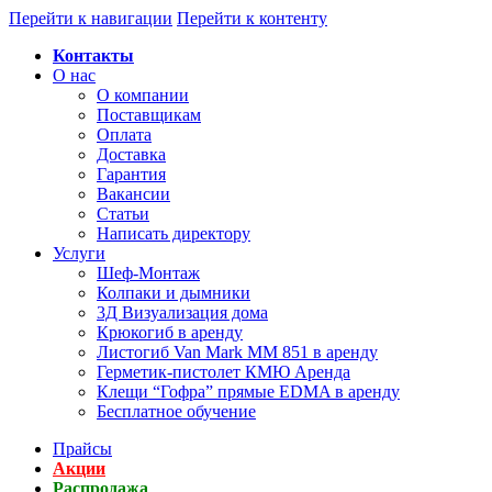
Перейти к навигации
Перейти к контенту
Контакты
О нас
О компании
Поставщикам
Оплата
Доставка
Гарантия
Вакансии
Статьи
Написать директору
Услуги
Шеф-Монтаж
Колпаки и дымники
3Д Визуализация дома
Крюкогиб в аренду
Листогиб Van Mark MM 851 в аренду
Герметик-пистолет КМЮ Аренда
Клещи “Гофра” прямые EDMA в аренду
Бесплатное обучение
Прайсы
Акции
Распродажа