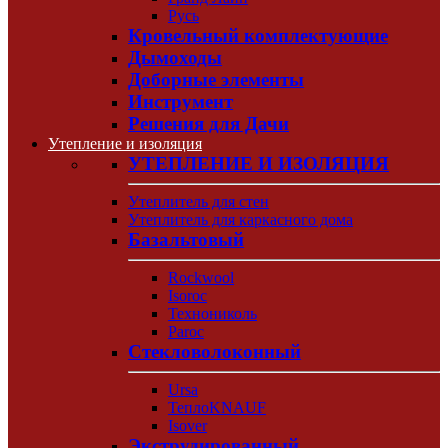
Русь
Кровельный комплектующие
Дымоходы
Доборные элементы
Инструмент
Решения для Дачи
Утепление и изоляция
УТЕПЛЕНИЕ И ИЗОЛЯЦИЯ
Утеплитель для стен
Утеплитель для каркасного дома
Базальтовый
Rockwool
Isoroc
Технониколь
Paroc
Стекловолоконный
Ursa
ТеплоKNAUF
Isover
Экструдированный