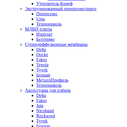
Утеплитель Кнауф
Экструдированный пенополистирол
Пеноплэкс
Ursa
Технониколь
МДВП плиты
Изоплат
Белтермо
Супердиффузионные мембраны
Delta
Docke
Fakro
Tegola
Tyvek
Izospan
МеталлПрофиль
Технониколь
Аксессуары для плёнок
Delta
Fakro
Juta
Nicoband
Rockwool
Tyvek
Izospan