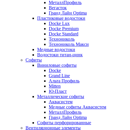
МеталлПрофиль
Вегасток
Гранд Лайн Optima
Пластиковые водостоки
Docke Lux
Docke Premium
Docke Standard
Технониколь
Технониколь Макси
Медные водостоки
Водостоки титан-цинк
Софиты
Виниловые софиты
Docke
Grand Line
Альта Профиль
Mitten
Ю-Пласт
Металлические софиты
Аквасистем
Медные софиты Аквасистем
МеталлПрофиль
Гранд Лайн Optima
Софиты перфорированные
Вентиляционные элементы