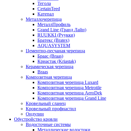
Тегола
CertainTeed
Катепал
Металлочерепица
МеталлПрофиль
Grand Line (Гранд Лайн)
RUUKKI (Руукки)
Братекс (Bratex)
AQUASYSTEM
Цементно-песчаная черепица
Браас (Braas)
Криастак (Kriastak)
Керамическая черепица
Braas
Композитная черепица
Композитная черепица Luxard
Композитная черепица Metrotile
Композитная черепица AeroDek
Композитная черепица Grand Line
Кровельный сланец
Кровельный профнастил
Ондулин
Обустройство кровли
Водосточные системы
Металлические водостоки