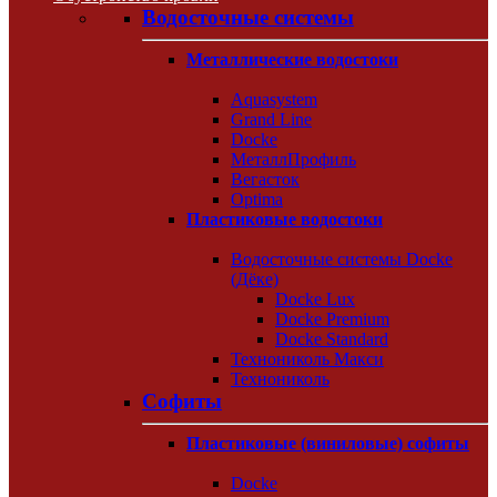
Водосточные системы
Металлические водостоки
Aquasystem
Grand Line
Docke
МеталлПрофиль
Вегасток
Optima
Пластиковые водостоки
Водосточные системы Docke
(Дёке)
Docke Lux
Docke Premium
Docke Standard
Технониколь Макси
Технониколь
Софиты
Пластиковые (виниловые) софиты
Docke