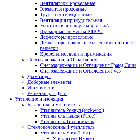
Вентиляторы кровельные
Элементы проходные
Трубы вентиляционные
Вентиляция принудительная
Уплотнители и вороты для труб
Проходные элементы PIIPPU
Дефлекторы кровельные
Дефлекторы цокольные и вентиляционные
решетки
Кровельные люки и примыкания
Снегозадержание и Ограждения
Снегозадержание и Ограждения Гранд Лайн
Снегозадержание и Ограждения Русь
Дымоходы
Доборные элементы
Инструмент
Решения для Дачи
Утепление и изоляция
Базальтовый утеплитель
Утеплитель Роквул (rockwool)
Утеплитель Парок (Paroc)
Утеплитель Технониколь
Стекловолоконный утеплитель
Утеплитель Урса (Ursa)
Утеплитель Изовер