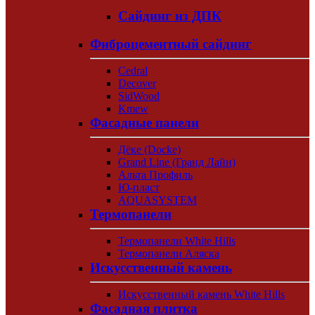
Сайдинг из ДПК
Фиброцементный сайдинг
Cedral
Decover
SidWood
Kmew
Фасадные панели
Дёке (Docke)
Grand Line (Гранд Лайн)
Альта Профиль
Ю-пласт
AQUASYSTEM
Термопанели
Термопанели White Hills
Термопанели Аляска
Искусственный камень
Искусственный камень White Hills
Фасадная плитка