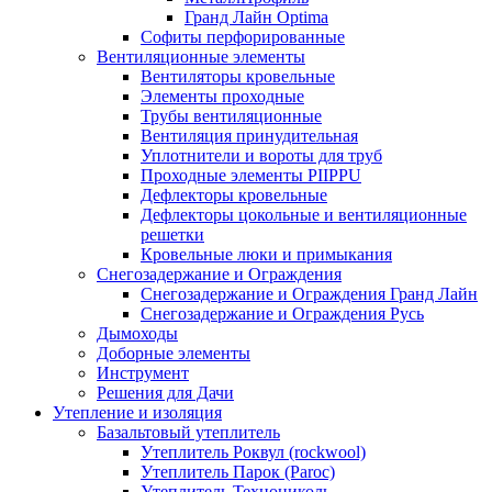
Гранд Лайн Optima
Софиты перфорированные
Вентиляционные элементы
Вентиляторы кровельные
Элементы проходные
Трубы вентиляционные
Вентиляция принудительная
Уплотнители и вороты для труб
Проходные элементы PIIPPU
Дефлекторы кровельные
Дефлекторы цокольные и вентиляционные
решетки
Кровельные люки и примыкания
Снегозадержание и Ограждения
Снегозадержание и Ограждения Гранд Лайн
Снегозадержание и Ограждения Русь
Дымоходы
Доборные элементы
Инструмент
Решения для Дачи
Утепление и изоляция
Базальтовый утеплитель
Утеплитель Роквул (rockwool)
Утеплитель Парок (Paroc)
Утеплитель Технониколь