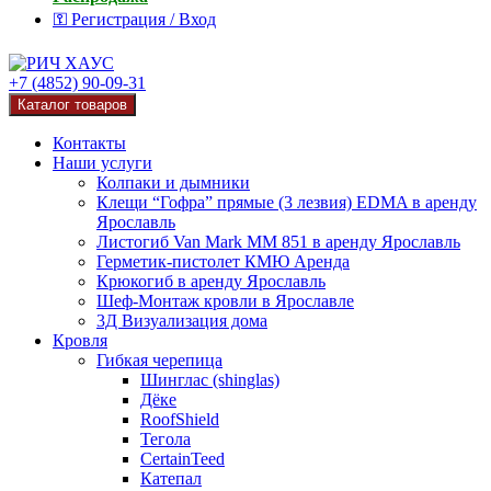
⚿ Регистрация / Вход
+7 (4852) 90-09-31
Каталог товаров
Контакты
Наши услуги
Колпаки и дымники
Клещи “Гофра” прямые (3 лезвия) EDMA в аренду
Ярославль
Листогиб Van Mark MM 851 в аренду Ярославль
Герметик-пистолет КМЮ Аренда
Крюкогиб в аренду Ярославль
Шеф-Монтаж кровли в Ярославле
3Д Визуализация дома
Кровля
Гибкая черепица
Шинглас (shinglas)
Дёке
RoofShield
Тегола
CertainTeed
Катепал