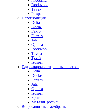
Nicoband
Rockwool
Tyvek
Izospan
Пароизоляция
Delta
Docke
Fakro
FarAcs
Juta
Optima
Rockwool
Tegola
Tyvek
Izospan
Гидро-пароизоляционные пленки
Delta
Docke
FarAcs
Juta
Optima
Izospan
Брит
МеталлПрофиль
Ветрозащитные мембраны