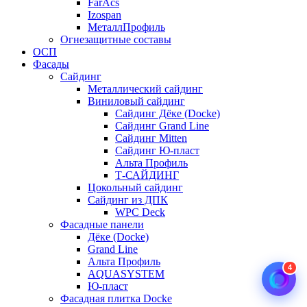
FarAcs
Izospan
МеталлПрофиль
Огнезащитные составы
ОСП
Фасады
Сайдинг
Металлический сайдинг
Виниловый сайдинг
Сайдинг Дёке (Docke)
Сайдинг Grand Line
Сайдинг Mitten
Сайдинг Ю-пласт
Альта Профиль
Т-САЙДИНГ
Цокольный сайдинг
Сайдинг из ДПК
WPC Deck
Фасадные панели
Дёке (Docke)
Grand Line
Альта Профиль
4
AQUASYSTEM
Ю-пласт
Фасадная плитка Docke