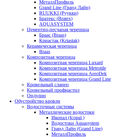
МеталлПрофиль
Grand Line (Гранд Лайн)
RUUKKI (Руукки)
Братекс (Bratex)
AQUASYSTEM
Цементно-песчаная черепица
Браас (Braas)
Криастак (Kriastak)
Керамическая черепица
Braas
Композитная черепица
Композитная черепица Luxard
Композитная черепица Metrotile
Композитная черепица AeroDek
Композитная черепица Grand Line
Кровельный сланец
Кровельный профнастил
Ондулин
Обустройство кровли
Водосточные системы
Металлические водостоки
Икопал (Icopal )
Водостоки Aquasystem
Гранд Лайн (Grand Line)
МеталлПрофиль