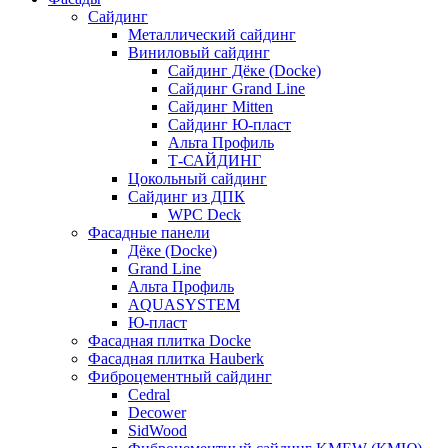
Сайдинг
Металлический сайдинг
Виниловый сайдинг
Сайдинг Дёке (Docke)
Сайдинг Grand Line
Сайдинг Mitten
Сайдинг Ю-пласт
Альта Профиль
Т-САЙДИНГ
Цокольный сайдинг
Сайдинг из ДПК
WPC Deck
Фасадные панели
Дёке (Docke)
Grand Line
Альта Профиль
AQUASYSTEM
Ю-пласт
Фасадная плитка Docke
Фасадная плитка Hauberk
Фиброцементный сайдинг
Cedral
Decower
SidWood