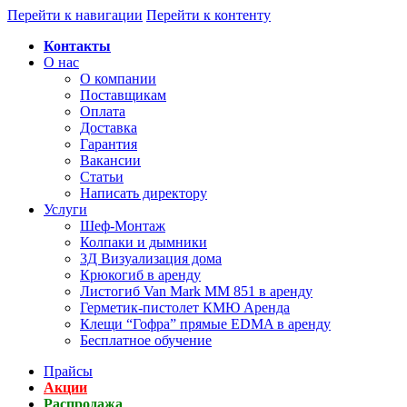
Перейти к навигации
Перейти к контенту
Контакты
О нас
О компании
Поставщикам
Оплата
Доставка
Гарантия
Вакансии
Статьи
Написать директору
Услуги
Шеф-Монтаж
Колпаки и дымники
3Д Визуализация дома
Крюкогиб в аренду
Листогиб Van Mark MM 851 в аренду
Герметик-пистолет КМЮ Аренда
Клещи “Гофра” прямые EDMA в аренду
Бесплатное обучение
Прайсы
Акции
Распродажа