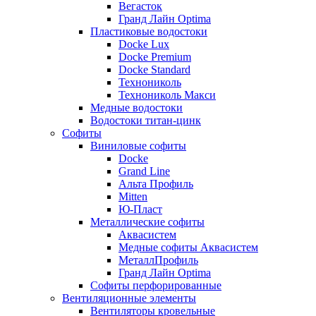
Вегасток
Гранд Лайн Optima
Пластиковые водостоки
Docke Lux
Docke Premium
Docke Standard
Технониколь
Технониколь Макси
Медные водостоки
Водостоки титан-цинк
Софиты
Виниловые софиты
Docke
Grand Line
Альта Профиль
Mitten
Ю-Пласт
Металлические софиты
Аквасистем
Медные софиты Аквасистем
МеталлПрофиль
Гранд Лайн Optima
Софиты перфорированные
Вентиляционные элементы
Вентиляторы кровельные