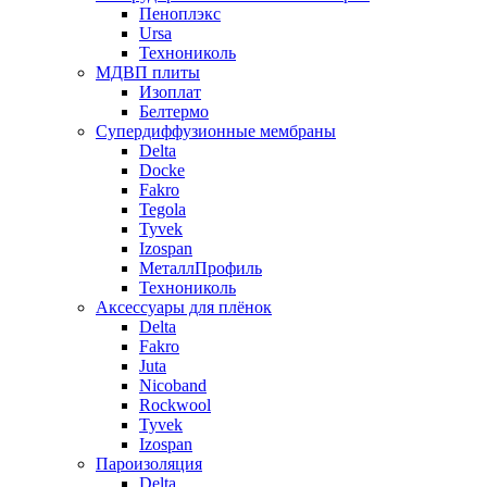
Пеноплэкс
Ursa
Технониколь
МДВП плиты
Изоплат
Белтермо
Супердиффузионные мембраны
Delta
Docke
Fakro
Tegola
Tyvek
Izospan
МеталлПрофиль
Технониколь
Аксессуары для плёнок
Delta
Fakro
Juta
Nicoband
Rockwool
Tyvek
Izospan
Пароизоляция
Delta