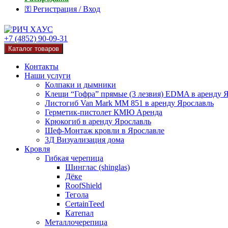
⚿ Регистрация / Вход
+7 (4852) 90-09-31
Каталог товаров
Контакты
Наши услуги
Колпаки и дымники
Клещи “Гофра” прямые (3 лезвия) EDMA в аренду 
Листогиб Van Mark MM 851 в аренду Ярославль
Герметик-пистолет КМЮ Аренда
Крюкогиб в аренду Ярославль
Шеф-Монтаж кровли в Ярославле
3Д Визуализация дома
Кровля
Гибкая черепица
Шинглас (shinglas)
Дёке
RoofShield
Тегола
CertainTeed
Катепал
Металлочерепица