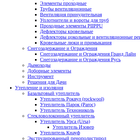
Элементы проходные
Трубы вентиляционные
Вентиляция принудительная
Уплотнители и вороты для труб
Проходные элементы PIIPPU
Дефлекторы кровельные
Дефлекторы цокольные и вентиляционные ре
Кровельные люки и примыкания
Снегозадержание и Ограждения
Снегозадержание и Ограждения Гранд Лайн
Снегозадержание и Ограждения Русь
Дымоходы
Доборные элементы
Инструмент
Решения для Дачи
Утепление и изоляция
Базальтовый утеплитель
Утеплитель Роквул (rockwool)
Утеплитель Парок (Paroc)
Утеплитель Технониколь
Стекловолоконный утеплитель
Утеплитель Урса (Ursa)
Утеплитель Изовер
Утеплитель Кнауф
Экструдированный пенополистирол