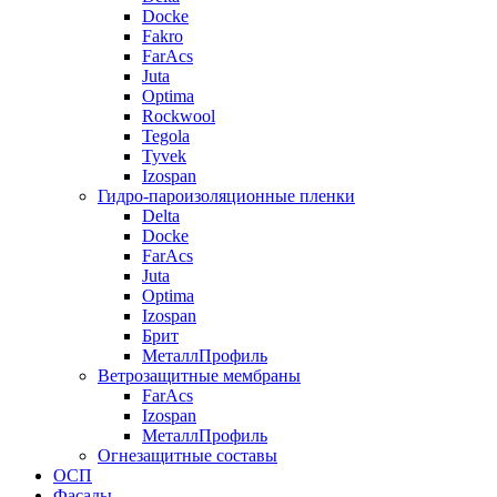
Docke
Fakro
FarAcs
Juta
Optima
Rockwool
Tegola
Tyvek
Izospan
Гидро-пароизоляционные пленки
Delta
Docke
FarAcs
Juta
Optima
Izospan
Брит
МеталлПрофиль
Ветрозащитные мембраны
FarAcs
Izospan
МеталлПрофиль
Огнезащитные составы
ОСП
Фасады