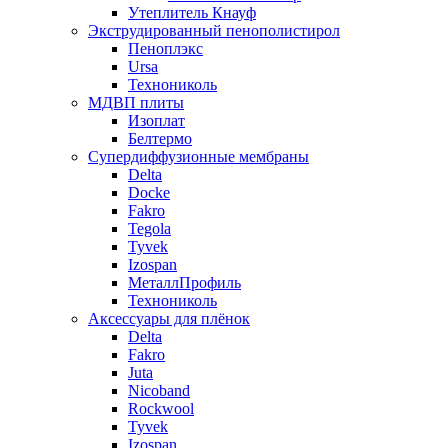
Утеплитель Кнауф
Экструдированный пенополистирол
Пеноплэкс
Ursa
Технониколь
МДВП плиты
Изоплат
Белтермо
Супердиффузионные мембраны
Delta
Docke
Fakro
Tegola
Tyvek
Izospan
МеталлПрофиль
Технониколь
Аксессуары для плёнок
Delta
Fakro
Juta
Nicoband
Rockwool
Tyvek
Izospan