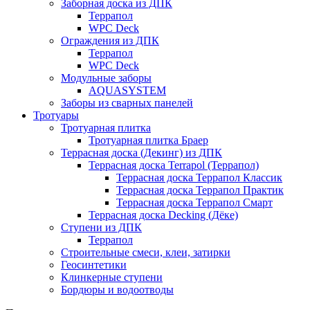
Заборная доска из ДПК
Террапол
WPC Deck
Ограждения из ДПК
Террапол
WPC Deck
Модульные заборы
AQUASYSTEM
Заборы из сварных панелей
Тротуары
Тротуарная плитка
Тротуарная плитка Браер
Террасная доска (Декинг) из ДПК
Террасная доска Terrapol (Террапол)
Террасная доска Террапол Классик
Террасная доска Террапол Практик
Террасная доска Террапол Смарт
Террасная доска Decking (Дёке)
Ступени из ДПК
Террапол
Строительные смеси, клеи, затирки
Геосинтетики
Клинкерные ступени
Бордюры и водоотводы