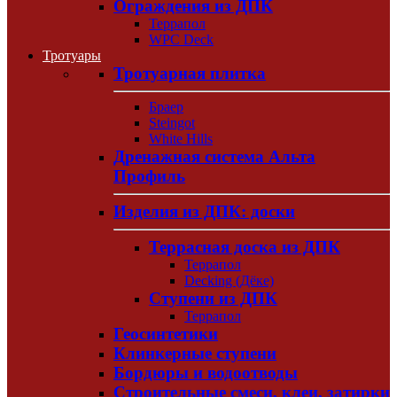
Ограждения из ДПК
Террапол
WPC Deck
Тротуары
Тротуарная плитка
Браер
Steingot
White Hills
Дренажная система Альта
Профиль
Изделия из ДПК: доски
Террасная доска из ДПК
Террапол
Decking (Дёке)
Ступени из ДПК
Террапол
Геосинтетики
Клинкерные ступени
Бордюры и водоотводы
Строительные смеси, клеи, затирки