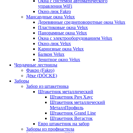
Окна с системой автоматического
управления WiFi
Окно-люк Fakro
Мансардные окна Velux
Деревянные среднеповоротные окна Velux
Пластиковые окна Velux
Панорамные окна Velux
Окна с электрооборудованием Velux
Окно-люк Velux
Карнизные окна Velux
Балкон Velux
Зенитное окно Velux
Чердачные лестницы
Факро (Fakro)
Дёке (DÖCKE)
Заборы
Забор из штакетника
Штакетник металлический
Штакетник Рич Хаус
Штакетник металлический
МеталлПрофиль
Штакетник Grand Line
Штакетник Вегасток
Евро штакетник на забор
Заборы из профнастила