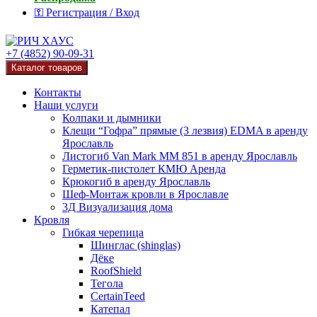
⚿ Регистрация / Вход
+7 (4852) 90-09-31
Каталог товаров
Контакты
Наши услуги
Колпаки и дымники
Клещи “Гофра” прямые (3 лезвия) EDMA в аренду
Ярославль
Листогиб Van Mark MM 851 в аренду Ярославль
Герметик-пистолет КМЮ Аренда
Крюкогиб в аренду Ярославль
Шеф-Монтаж кровли в Ярославле
3Д Визуализация дома
Кровля
Гибкая черепица
Шинглас (shinglas)
Дёке
RoofShield
Тегола
CertainTeed
Катепал