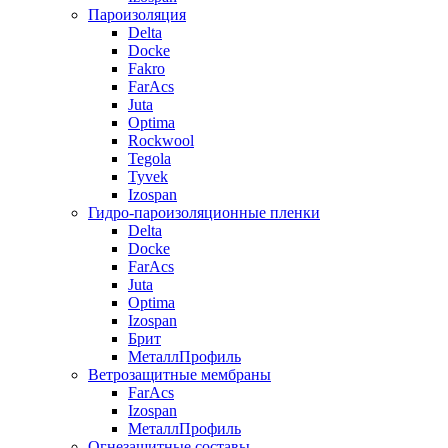
Пароизоляция
Delta
Docke
Fakro
FarAcs
Juta
Optima
Rockwool
Tegola
Tyvek
Izospan
Гидро-пароизоляционные пленки
Delta
Docke
FarAcs
Juta
Optima
Izospan
Брит
МеталлПрофиль
Ветрозащитные мембраны
FarAcs
Izospan
МеталлПрофиль
Огнезащитные составы