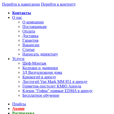
Перейти к навигации
Перейти к контенту
Контакты
О нас
О компании
Поставщикам
Оплата
Доставка
Гарантия
Вакансии
Статьи
Написать директору
Услуги
Шеф-Монтаж
Колпаки и дымники
3Д Визуализация дома
Крюкогиб в аренду
Листогиб Van Mark MM 851 в аренду
Герметик-пистолет КМЮ Аренда
Клещи “Гофра” прямые EDMA в аренду
Бесплатное обучение
Прайсы
Акции
Распродажа