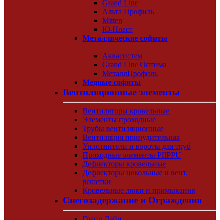
Grand Line
Альта Профиль
Mitten
Ю-Пласт
Металлические софиты
Аквасистем
Grand Line Оптима
МеталлПрофиль
Медные софиты
Вентиляционные элементы
Вентиляторы кровельные
Элементы проходные
Трубы вентиляционные
Вентиляция принудительная
Уплотнители и вороты для труб
Проходные элементы PIIPPU
Дефлекторы кровельные
Дефлекторы цокольные и вент.
решетки
Кровельные люки и примыкания
Снегозадержание и Ограждения
Гранд Лайн