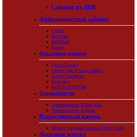
Сайдинг из ДПК
Фиброцементный сайдинг
Cedral
Decover
SidWood
Kmew
Фасадные панели
Дёке (Docke)
Grand Line (Гранд Лайн)
Альта Профиль
Ю-пласт
AQUASYSTEM
Термопанели
Термопанели White Hills
Термопанели Аляска
Искусственный камень
Искусственный камень White Hills
Фасадная плитка