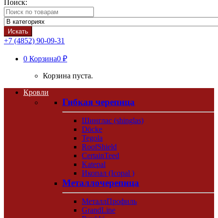
Поиск:
Искать
+7 (4852) 90-09-31
0
Корзина
0 ₽
Корзина пуста.
Кровли
Гибкая черепица
Шинглас (shinglas)
Döcke
Tegola
RoofShield
CertainTeed
Katepal
Икопал (Icopal )
Металлочерепица
МеталлПрофиль
GrandLine