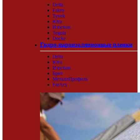
Delta
Fakro
Tyvek
Юта
Изоспан
Tegola
Docke
Гидро-пароизоляционные пленки
Delta
Юта
Изоспан
Брит
МеталлПрофиль
FarAcs