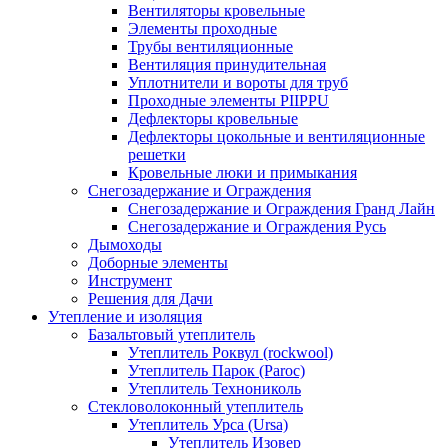
Вентиляторы кровельные
Элементы проходные
Трубы вентиляционные
Вентиляция принудительная
Уплотнители и вороты для труб
Проходные элементы PIIPPU
Дефлекторы кровельные
Дефлекторы цокольные и вентиляционные
решетки
Кровельные люки и примыкания
Снегозадержание и Ограждения
Снегозадержание и Ограждения Гранд Лайн
Снегозадержание и Ограждения Русь
Дымоходы
Доборные элементы
Инструмент
Решения для Дачи
Утепление и изоляция
Базальтовый утеплитель
Утеплитель Роквул (rockwool)
Утеплитель Парок (Paroc)
Утеплитель Технониколь
Стекловолоконный утеплитель
Утеплитель Урса (Ursa)
Утеплитель Изовер