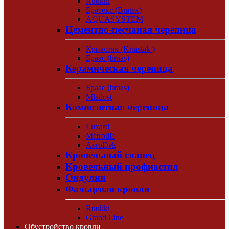
Ruukki
Братекс (Bratex)
AQUASYSTEM
Цементно-песчаная черепица
Криастак (Kriastak )
Браас (braas)
Керамическая черепица
Браас (braas)
Mladost
Композитная черепица
Luxard
Metrotile
AeroDek
Кровельный сланец
Кровельный профнастил
Ондулин
Фальцевая кровля
Ruukki
Grand Line
Обустройство кровли