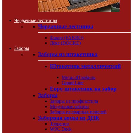
Чердачные лестницы
Чердачные лестницы
Факро (FAKRO)
Дёке (DÖCKE)
Заборы
Заборы из штакетника
Штакетник металлический
МеталлПрофиль
Grand Line
Евро штакетник на забор
Заборы
Заборы из профнастила
Модульные заборы
Заборы из сварных панелей
Заборная доска из ДПК
Террапол
WPC Deck