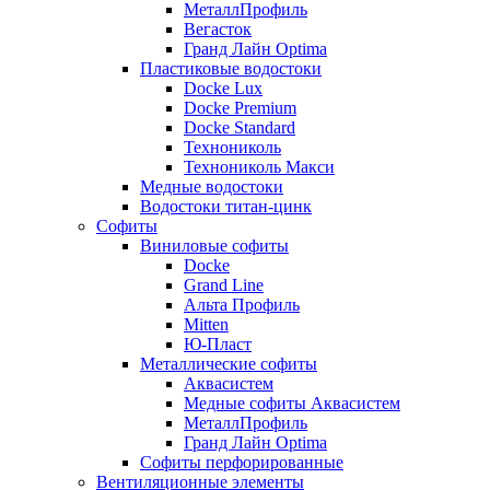
МеталлПрофиль
Вегасток
Гранд Лайн Optima
Пластиковые водостоки
Docke Lux
Docke Premium
Docke Standard
Технониколь
Технониколь Макси
Медные водостоки
Водостоки титан-цинк
Софиты
Виниловые софиты
Docke
Grand Line
Альта Профиль
Mitten
Ю-Пласт
Металлические софиты
Аквасистем
Медные софиты Аквасистем
МеталлПрофиль
Гранд Лайн Optima
Софиты перфорированные
Вентиляционные элементы