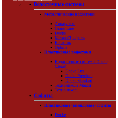
Водосточные системы
Металлические водостоки
Aquasystem
Grand Line
Docke
МеталлПрофиль
Вегасток
Optima
Пластиковые водостоки
Водосточные системы Docke
(Дёке)
Docke Lux
Docke Premium
Docke Standard
Технониколь Макси
Технониколь
Софиты
Пластиковые (виниловые) софиты
Docke