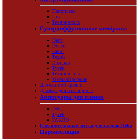
Пеноплэкс
Ursa
Технониколь
Супердиффузионные мембраны
Delta
Docke
Fakro
Tegola
Изоспан
Tyvek
Технониколь
МеталлПрофиль
Для скатной кровли
Для фасадов из сайдинга
Аксессуары для плёнок
Delta
Tyvek
FAKRO
Соединительные ленты для пленок Delta
Пароизоляция