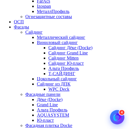
FarAcs
Izospan
МеталлПрофиль
Огнезащитные составы
ОСП
Фасады
Сайдинг
Металлический сайдинг
Виниловый сайдинг
Сайдинг Дёке (Docke)
Сайдинг Grand Line
Сайдинг Mitten
Сайдинг Ю-пласт
Альта Профиль
Т-САЙДИНГ
Цокольный сайдинг
Сайдинг из ДПК
WPC Deck
Фасадные панели
Дёке (Docke)
Grand Line
Альта Профиль
4
AQUASYSTEM
Ю-пласт
Фасадная плитка Docke