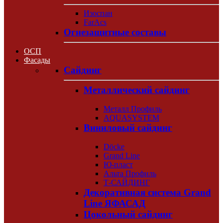
Изоспан
FarAcs
Огнезащитные составы
ОСП
Фасады
Сайдинг
Металлический сайдинг
Металл Профиль
AQUASYSTEM
Виниловый сайдинг
Döcke
Grand Line
Ю-пласт
Альта Профиль
Т-САЙДИНГ
Декоративная система Grand
Line ЯФАСАД
Цокольный сайдинг