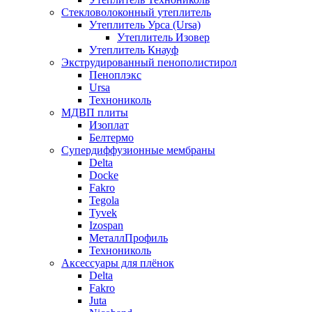
Стекловолоконный утеплитель
Утеплитель Урса (Ursa)
Утеплитель Изовер
Утеплитель Кнауф
Экструдированный пенополистирол
Пеноплэкс
Ursa
Технониколь
МДВП плиты
Изоплат
Белтермо
Супердиффузионные мембраны
Delta
Docke
Fakro
Tegola
Tyvek
Izospan
МеталлПрофиль
Технониколь
Аксессуары для плёнок
Delta
Fakro
Juta