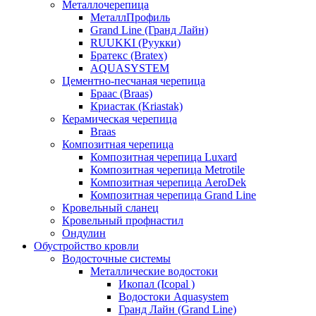
Металлочерепица
МеталлПрофиль
Grand Line (Гранд Лайн)
RUUKKI (Руукки)
Братекс (Bratex)
AQUASYSTEM
Цементно-песчаная черепица
Браас (Braas)
Криастак (Kriastak)
Керамическая черепица
Braas
Композитная черепица
Композитная черепица Luxard
Композитная черепица Metrotile
Композитная черепица AeroDek
Композитная черепица Grand Line
Кровельный сланец
Кровельный профнастил
Ондулин
Обустройство кровли
Водосточные системы
Металлические водостоки
Икопал (Icopal )
Водостоки Aquasystem
Гранд Лайн (Grand Line)