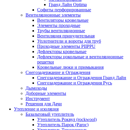
Гранд Лайн Optima
Софиты перфорированные
Вентиляционные элементы
Вентиляторы кровельные
Элементы проходные
Трубы вентиляционные
Вентиляция принудительная
Уплотнители и вороты для труб
Проходные элементы PIIPPU
Дефлекторы кровельные
Дефлекторы цокольные и вентиляционные
решетки
Кровельные люки и примыкания
Снегозадержание и Ограждения
Снегозадержание и Ограждения Гранд Лайн
Снегозадержание и Ограждения Русь
Дымоходы
Доборные элементы
Инструмент
Решения для Дачи
Утепление и изоляция
Базальтовый утеплитель
Утеплитель Роквул (rockwool)
Утеплитель Парок (Paroc)
Утеплитель Технониколь