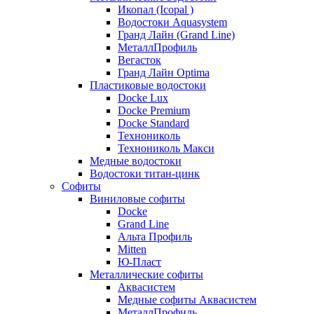
Икопал (Icopal )
Водостоки Aquasystem
Гранд Лайн (Grand Line)
МеталлПрофиль
Вегасток
Гранд Лайн Optima
Пластиковые водостоки
Docke Lux
Docke Premium
Docke Standard
Технониколь
Технониколь Макси
Медные водостоки
Водостоки титан-цинк
Софиты
Виниловые софиты
Docke
Grand Line
Альта Профиль
Mitten
Ю-Пласт
Металлические софиты
Аквасистем
Медные софиты Аквасистем
МеталлПрофиль