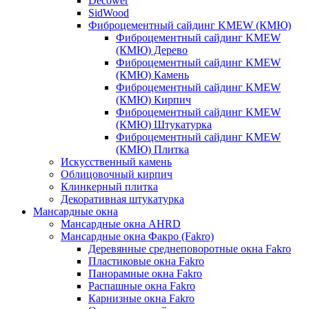
Decower
SidWood
Фиброцементный сайдинг KMEW (КМЮ)
Фиброцементный сайдинг KMEW
(КМЮ) Дерево
Фиброцементный сайдинг KMEW
(КМЮ) Камень
Фиброцементный сайдинг KMEW
(КМЮ) Кирпич
Фиброцементный сайдинг KMEW
(КМЮ) Штукатурка
Фиброцементный сайдинг KMEW
(КМЮ) Плитка
Искусственный камень
Облицовочный кирпич
Клинкерный плитка
Декоративная штукатурка
Мансардные окна
Мансардные окна AHRD
Мансардные окна Факро (Fakro)
Деревянные среднеповоротные окна Fakro
Пластиковые окна Fakro
Панорамные окна Fakro
Распашные окна Fakro
Карнизные окна Fakro