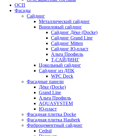
ОСП
Фасады
Сайдинг
Металлический сайдинг
Виниловый сайдинг
Сайдинг Дёке (Docke)
Сайдинг Grand Line
Сайдинг Mitten
Сайдинг Ю-пласт
Альта Профиль
Т-САЙДИНГ
Цокольный сайдинг
Сайдинг из ДПК
WPC Deck
Фасадные панели
Дёке (Docke)
Grand Line
Альта Профиль
AQUASYSTEM
Ю-пласт
Фасадная плитка Docke
Фасадная плитка Hauberk
Фиброцементный сайдинг
Cedral