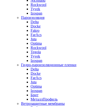
Nicoband
Rockwool
Tyvek
Izospan
Пароизоляция
Delta
Docke
Fakro
FarAcs
Juta
Optima
Rockwool
Tegola
Tyvek
Izospan
Гидро-пароизоляционные пленки
Delta
Docke
FarAcs
Juta
Optima
Izospan
Брит
МеталлПрофиль
Ветрозащитные мембраны