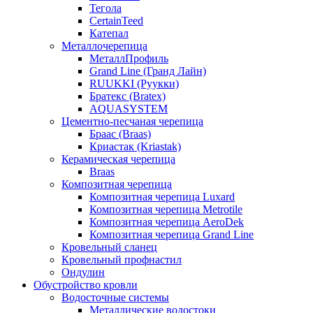
Тегола
CertainTeed
Катепал
Металлочерепица
МеталлПрофиль
Grand Line (Гранд Лайн)
RUUKKI (Руукки)
Братекс (Bratex)
AQUASYSTEM
Цементно-песчаная черепица
Браас (Braas)
Криастак (Kriastak)
Керамическая черепица
Braas
Композитная черепица
Композитная черепица Luxard
Композитная черепица Metrotile
Композитная черепица AeroDek
Композитная черепица Grand Line
Кровельный сланец
Кровельный профнастил
Ондулин
Обустройство кровли
Водосточные системы
Металлические водостоки