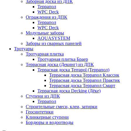
Заборная доска из ДПК
Террапол
WPC Deck
Ограждения из ДПК
Террапол
WPC Deck
Модульные заборы
AQUASYSTEM
Заборы из сварных панелей
Тротуары
Тротуарная плитка
Тротуарная плитка Браер
Террасная доска (Декинг) из ДПК
Террасная доска Terrapol (Террапол)
Террасная доска Террапол Классик
Террасная доска Террапол Практик
Террасная доска Террапол Смарт
Террасная доска Decking (Дёке)
Ступени из ДПК
Террапол
Строительные смеси, клеи, затирки
Геосинтетики
Клинкерные ступени
Бордюры и водоотводы