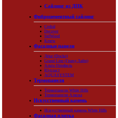
Сайдинг из ДПК
Фиброцементный сайдинг
Cedral
Decover
SidWood
Kmew
Фасадные панели
Дёке (Docke)
Grand Line (Гранд Лайн)
Альта Профиль
Ю-пласт
AQUASYSTEM
Термопанели
Термопанели White Hills
Термопанели Аляска
Искусственный камень
Искусственный камень White Hills
Фасадная плитка