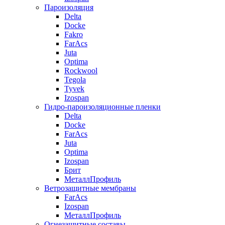
Пароизоляция
Delta
Docke
Fakro
FarAcs
Juta
Optima
Rockwool
Tegola
Tyvek
Izospan
Гидро-пароизоляционные пленки
Delta
Docke
FarAcs
Juta
Optima
Izospan
Брит
МеталлПрофиль
Ветрозащитные мембраны
FarAcs
Izospan
МеталлПрофиль
Огнезащитные составы