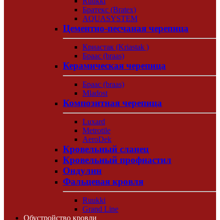
Ruukki
Братекс (Bratex)
AQUASYSTEM
Цементно-песчаная черепица
Криастак (Kriastak )
Браас (braas)
Керамическая черепица
Браас (braas)
Mladost
Композитная черепица
Luxard
Metrotile
AeroDek
Кровельный сланец
Кровельный профнастил
Ондулин
Фальцевая кровля
Ruukki
Grand Line
Обустройство кровли