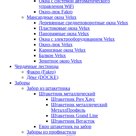
Окна с системой автоматического
управления WiFi
Окно-люк Fakro
Мансардные окна Velux
Деревянные среднеповоротные окна Velux
Пластиковые окна Velux
Панорамные окна Velux
Окна с электрооборудованием Velux
Окно-люк Velux
Карнизные окна Velux
Балкон Velux
Зенитное окно Velux
Чердачные лестницы
Факро (Fakro)
Дёке (DÖCKE)
Заборы
Забор из штакетника
Штакетник металлический
Штакетник Рич Хаус
Штакетник металлический
МеталлПрофиль
Штакетник Grand Line
Штакетник Вегасток
Евро штакетник на забор
Заборы из профнастила