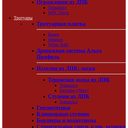
Ограждения из ДПК
Террапол
WPC Deck
Тротуары
Тротуарная плитка
Браер
Steingot
White Hills
Дренажная система Альта
Профиль
Изделия из ДПК: доски
Террасная доска из ДПК
Террапол
Decking (Дёке)
Ступени из ДПК
Террапол
Геосинтетики
Клинкерные ступени
Бордюры и водоотводы
Строительные смеси, клеи, затирки