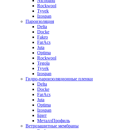
Nicoband
Rockwool
Tyvek
Izospan
Пароизоляция
Delta
Docke
Fakro
FarAcs
Juta
Optima
Rockwool
Tegola
Tyvek
Izospan
Гидро-пароизоляционные пленки
Delta
Docke
FarAcs
Juta
Optima
Izospan
Брит
МеталлПрофиль
Ветрозащитные мембраны