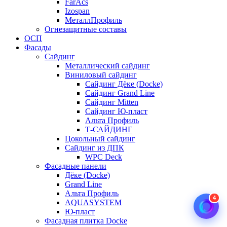
FarAcs
Izospan
МеталлПрофиль
Огнезащитные составы
ОСП
Фасады
Сайдинг
Металлический сайдинг
Виниловый сайдинг
Сайдинг Дёке (Docke)
Сайдинг Grand Line
Сайдинг Mitten
Сайдинг Ю-пласт
Альта Профиль
Т-САЙДИНГ
Цокольный сайдинг
Сайдинг из ДПК
WPC Deck
Фасадные панели
Дёке (Docke)
Grand Line
Альта Профиль
4
AQUASYSTEM
Ю-пласт
Фасадная плитка Docke