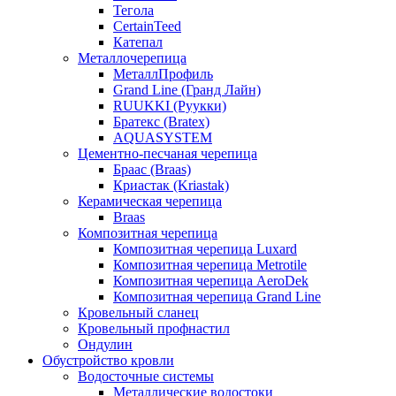
Тегола
CertainTeed
Катепал
Металлочерепица
МеталлПрофиль
Grand Line (Гранд Лайн)
RUUKKI (Руукки)
Братекс (Bratex)
AQUASYSTEM
Цементно-песчаная черепица
Браас (Braas)
Криастак (Kriastak)
Керамическая черепица
Braas
Композитная черепица
Композитная черепица Luxard
Композитная черепица Metrotile
Композитная черепица AeroDek
Композитная черепица Grand Line
Кровельный сланец
Кровельный профнастил
Ондулин
Обустройство кровли
Водосточные системы
Металлические водостоки