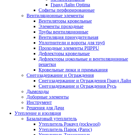
Гранд Лайн Optima
Софиты перфорированные
Вентиляционные элементы
Вентиляторы кровельные
Элементы проходные
Трубы вентиляционные
Вентиляция принудительная
Уплотнители и вороты для труб
Проходные элементы PIIPPU
Дефлекторы кровельные
Дефлекторы цокольные и вентиляционные
решетки
Кровельные люки и примыкания
Снегозадержание и Ограждения
Снегозадержание и Ограждения Гранд Лайн
Снегозадержание и Ограждения Русь
Дымоходы
Доборные элементы
Инструмент
Решения для Дачи
Утепление и изоляция
Базальтовый утеплитель
Утеплитель Роквул (rockwool)
Утеплитель Парок (Paroc)
Утеплитель Технониколь