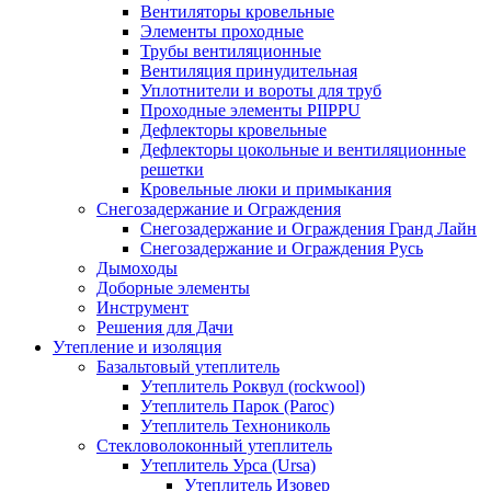
Вентиляторы кровельные
Элементы проходные
Трубы вентиляционные
Вентиляция принудительная
Уплотнители и вороты для труб
Проходные элементы PIIPPU
Дефлекторы кровельные
Дефлекторы цокольные и вентиляционные
решетки
Кровельные люки и примыкания
Снегозадержание и Ограждения
Снегозадержание и Ограждения Гранд Лайн
Снегозадержание и Ограждения Русь
Дымоходы
Доборные элементы
Инструмент
Решения для Дачи
Утепление и изоляция
Базальтовый утеплитель
Утеплитель Роквул (rockwool)
Утеплитель Парок (Paroc)
Утеплитель Технониколь
Стекловолоконный утеплитель
Утеплитель Урса (Ursa)
Утеплитель Изовер