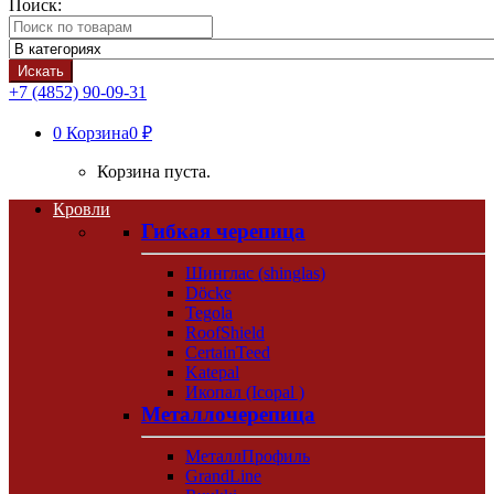
Поиск:
Искать
+7 (4852) 90-09-31
0
Корзина
0 ₽
Корзина пуста.
Кровли
Гибкая черепица
Шинглас (shinglas)
Döcke
Tegola
RoofShield
CertainTeed
Katepal
Икопал (Icopal )
Металлочерепица
МеталлПрофиль
GrandLine