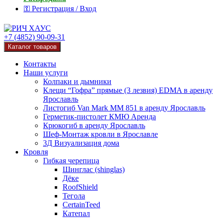
⚿ Регистрация / Вход
+7 (4852) 90-09-31
Каталог товаров
Контакты
Наши услуги
Колпаки и дымники
Клещи “Гофра” прямые (3 лезвия) EDMA в аренду
Ярославль
Листогиб Van Mark MM 851 в аренду Ярославль
Герметик-пистолет КМЮ Аренда
Крюкогиб в аренду Ярославль
Шеф-Монтаж кровли в Ярославле
3Д Визуализация дома
Кровля
Гибкая черепица
Шинглас (shinglas)
Дёке
RoofShield
Тегола
CertainTeed
Катепал