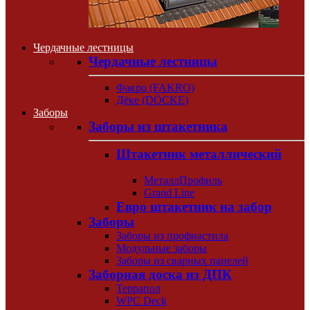
Чердачные лестницы
Чердачные лестницы
Факро (FAKRO)
Дёке (DÖCKE)
Заборы
Заборы из штакетника
Штакетник металлический
МеталлПрофиль
Grand Line
Евро штакетник на забор
Заборы
Заборы из профнастила
Модульные заборы
Заборы из сварных панелей
Заборная доска из ДПК
Террапол
WPC Deck