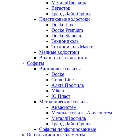
МеталлПрофиль
Вегасток
Гранд Лайн Optima
Пластиковые водостоки
Docke Lux
Docke Premium
Docke Standard
Технониколь
Технониколь Макси
Медные водостоки
Водостоки титан-цинк
Софиты
Виниловые софиты
Docke
Grand Line
Альта Профиль
Mitten
Ю-Пласт
Металлические софиты
Аквасистем
Медные софиты Аквасистем
МеталлПрофиль
Гранд Лайн Optima
Софиты перфорированные
Вентиляционные элементы