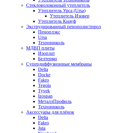
Стекловолоконный утеплитель
Утеплитель Урса (Ursa)
Утеплитель Изовер
Утеплитель Кнауф
Экструдированный пенополистирол
Пеноплэкс
Ursa
Технониколь
МДВП плиты
Изоплат
Белтермо
Супердиффузионные мембраны
Delta
Docke
Fakro
Tegola
Tyvek
Izospan
МеталлПрофиль
Технониколь
Аксессуары для плёнок
Delta
Fakro
Juta