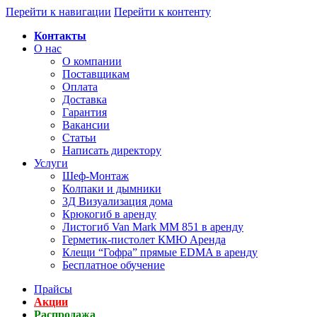
Перейти к навигации
Перейти к контенту
Контакты
О нас
О компании
Поставщикам
Оплата
Доставка
Гарантия
Вакансии
Статьи
Написать директору
Услуги
Шеф-Монтаж
Колпаки и дымники
3Д Визуализация дома
Крюкогиб в аренду
Листогиб Van Mark MM 851 в аренду
Герметик-пистолет КМЮ Аренда
Клещи “Гофра” прямые EDMA в аренду
Бесплатное обучение
Прайсы
Акции
Распродажа