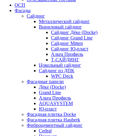
ОСП
Фасады
Сайдинг
Металлический сайдинг
Виниловый сайдинг
Сайдинг Дёке (Docke)
Сайдинг Grand Line
Сайдинг Mitten
Сайдинг Ю-пласт
Альта Профиль
Т-САЙДИНГ
Цокольный сайдинг
Сайдинг из ДПК
WPC Deck
Фасадные панели
Дёке (Docke)
Grand Line
Альта Профиль
AQUASYSTEM
Ю-пласт
Фасадная плитка Docke
Фасадная плитка Hauberk
Фиброцементный сайдинг
Cedral