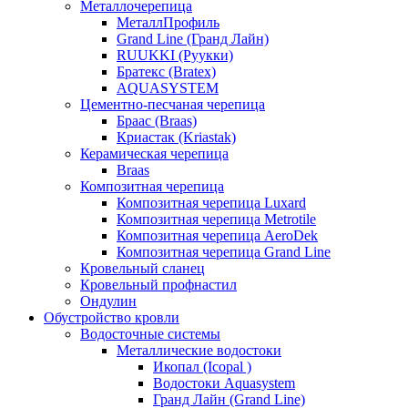
Металлочерепица
МеталлПрофиль
Grand Line (Гранд Лайн)
RUUKKI (Руукки)
Братекс (Bratex)
AQUASYSTEM
Цементно-песчаная черепица
Браас (Braas)
Криастак (Kriastak)
Керамическая черепица
Braas
Композитная черепица
Композитная черепица Luxard
Композитная черепица Metrotile
Композитная черепица AeroDek
Композитная черепица Grand Line
Кровельный сланец
Кровельный профнастил
Ондулин
Обустройство кровли
Водосточные системы
Металлические водостоки
Икопал (Icopal )
Водостоки Aquasystem
Гранд Лайн (Grand Line)