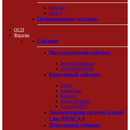
Изоспан
FarAcs
Огнезащитные составы
ОСП
Фасады
Сайдинг
Металлический сайдинг
Металл Профиль
AQUASYSTEM
Виниловый сайдинг
Döcke
Grand Line
Ю-пласт
Альта Профиль
Т-САЙДИНГ
Декоративная система Grand
Line ЯФАСАД
Цокольный сайдинг