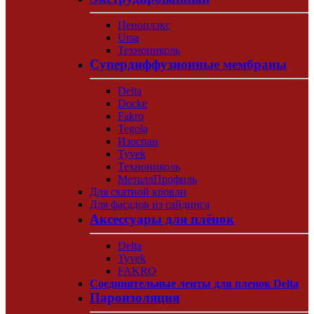
Пеноплэкс
Ursa
Технониколь
Супердиффузионные мембраны
Delta
Docke
Fakro
Tegola
Изоспан
Tyvek
Технониколь
МеталлПрофиль
Для скатной кровли
Для фасадов из сайдинга
Аксессуары для плёнок
Delta
Tyvek
FAKRO
Соединительные ленты для пленок Delta
Пароизоляция