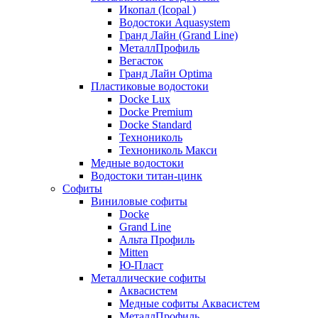
Икопал (Icopal )
Водостоки Aquasystem
Гранд Лайн (Grand Line)
МеталлПрофиль
Вегасток
Гранд Лайн Optima
Пластиковые водостоки
Docke Lux
Docke Premium
Docke Standard
Технониколь
Технониколь Макси
Медные водостоки
Водостоки титан-цинк
Софиты
Виниловые софиты
Docke
Grand Line
Альта Профиль
Mitten
Ю-Пласт
Металлические софиты
Аквасистем
Медные софиты Аквасистем
МеталлПрофиль