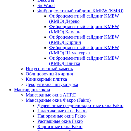
Decower
SidWood
Фиброцементный сайдинг KMEW (КМЮ)
Фиброцементный сайдинг KMEW
(КМЮ) Дерево
Фиброцементный сайдинг KMEW
(КМЮ) Камень
Фиброцементный сайдинг KMEW
(КМЮ) Кирпич
Фиброцементный сайдинг KMEW
(КМЮ) Штукатурка
Фиброцементный сайдинг KMEW
(КМЮ) Плитка
Искусственный камень
Облицовочный кирпич
Клинкерный плитка
Декоративная штукатурка
Мансардные окна
Мансардные окна AHRD
Мансардные окна Факро (Fakro)
Деревянные среднеповоротные окна Fakro
Пластиковые окна Fakro
Панорамные окна Fakro
Распашные окна Fakro
Карнизные окна Fakro