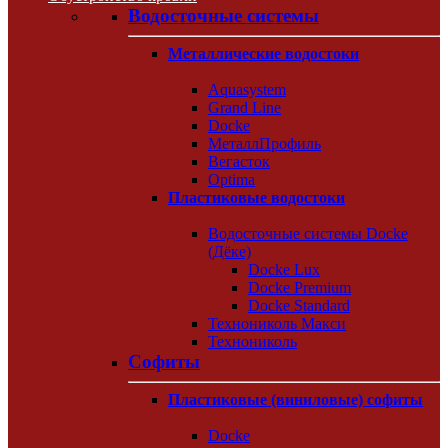
Водосточные системы
Металлические водостоки
Aquasystem
Grand Line
Docke
МеталлПрофиль
Вегасток
Optima
Пластиковые водостоки
Водосточные системы Docke
(Дёке)
Docke Lux
Docke Premium
Docke Standard
Технониколь Макси
Технониколь
Софиты
Пластиковые (виниловые) софиты
Docke