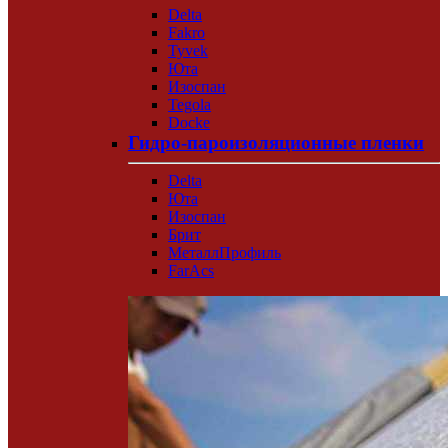
Delta
Fakro
Tyvek
Юта
Изоспан
Tegola
Docke
Гидро-пароизоляционные пленки
Delta
Юта
Изоспан
Брит
МеталлПрофиль
FarAcs