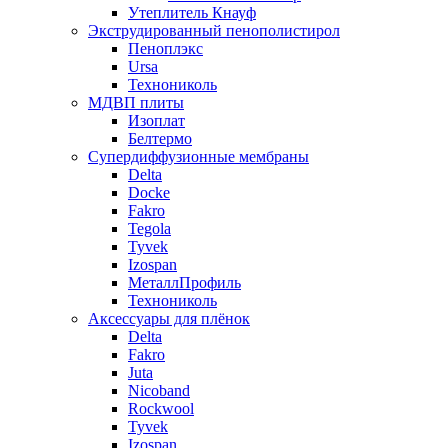
Утеплитель Кнауф
Экструдированный пенополистирол
Пеноплэкс
Ursa
Технониколь
МДВП плиты
Изоплат
Белтермо
Супердиффузионные мембраны
Delta
Docke
Fakro
Tegola
Tyvek
Izospan
МеталлПрофиль
Технониколь
Аксессуары для плёнок
Delta
Fakro
Juta
Nicoband
Rockwool
Tyvek
Izospan