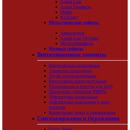
Grand Line
Альта Профиль
Mitten
Ю-Пласт
Металлические софиты
Аквасистем
Grand Line Оптима
МеталлПрофиль
Медные софиты
Вентиляционные элементы
Вентиляторы кровельные
Элементы проходные
Трубы вентиляционные
Вентиляция принудительная
Уплотнители и вороты для труб
Проходные элементы PIIPPU
Дефлекторы кровельные
Дефлекторы цокольные и вент.
решетки
Кровельные люки и примыкания
Снегозадержание и Ограждения
Гранд Лайн