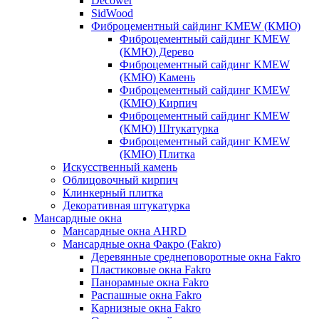
Decower
SidWood
Фиброцементный сайдинг KMEW (КМЮ)
Фиброцементный сайдинг KMEW
(КМЮ) Дерево
Фиброцементный сайдинг KMEW
(КМЮ) Камень
Фиброцементный сайдинг KMEW
(КМЮ) Кирпич
Фиброцементный сайдинг KMEW
(КМЮ) Штукатурка
Фиброцементный сайдинг KMEW
(КМЮ) Плитка
Искусственный камень
Облицовочный кирпич
Клинкерный плитка
Декоративная штукатурка
Мансардные окна
Мансардные окна AHRD
Мансардные окна Факро (Fakro)
Деревянные среднеповоротные окна Fakro
Пластиковые окна Fakro
Панорамные окна Fakro
Распашные окна Fakro
Карнизные окна Fakro