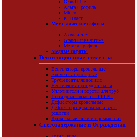
Grand Line
Альта Профиль
Mitten
Ю-Пласт
Металлические софиты
Аквасистем
Grand Line Оптима
МеталлПрофиль
Медные софиты
Вентиляционные элементы
Вентиляторы кровельные
Элементы проходные
Трубы вентиляционные
Вентиляция принудительная
Уплотнители и вороты для труб
Проходные элементы PIIPPU
Дефлекторы кровельные
Дефлекторы цокольные и вент.
решетки
Кровельные люки и примыкания
Снегозадержание и Ограждения
Гранд Лайн