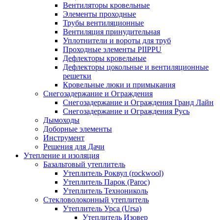
Вентиляторы кровельные
Элементы проходные
Трубы вентиляционные
Вентиляция принудительная
Уплотнители и вороты для труб
Проходные элементы PIIPPU
Дефлекторы кровельные
Дефлекторы цокольные и вентиляционные
решетки
Кровельные люки и примыкания
Снегозадержание и Ограждения
Снегозадержание и Ограждения Гранд Лайн
Снегозадержание и Ограждения Русь
Дымоходы
Доборные элементы
Инструмент
Решения для Дачи
Утепление и изоляция
Базальтовый утеплитель
Утеплитель Роквул (rockwool)
Утеплитель Парок (Paroc)
Утеплитель Технониколь
Стекловолоконный утеплитель
Утеплитель Урса (Ursa)
Утеплитель Изовер