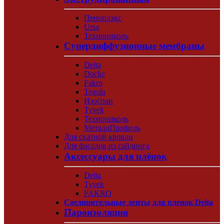
Пеноплэкс
Ursa
Технониколь
Супердиффузионные мембраны
Delta
Docke
Fakro
Tegola
Изоспан
Tyvek
Технониколь
МеталлПрофиль
Для скатной кровли
Для фасадов из сайдинга
Аксессуары для плёнок
Delta
Tyvek
FAKRO
Соединительные ленты для пленок Delta
Пароизоляция