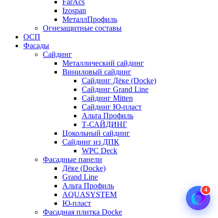
FarAcs
Izospan
МеталлПрофиль
Огнезащитные составы
ОСП
Фасады
Сайдинг
Металлический сайдинг
Виниловый сайдинг
Сайдинг Дёке (Docke)
Сайдинг Grand Line
Сайдинг Mitten
Сайдинг Ю-пласт
Альта Профиль
Т-САЙДИНГ
Цокольный сайдинг
Сайдинг из ДПК
WPC Deck
Фасадные панели
Дёке (Docke)
Grand Line
Альта Профиль
4
AQUASYSTEM
Ю-пласт
Фасадная плитка Docke