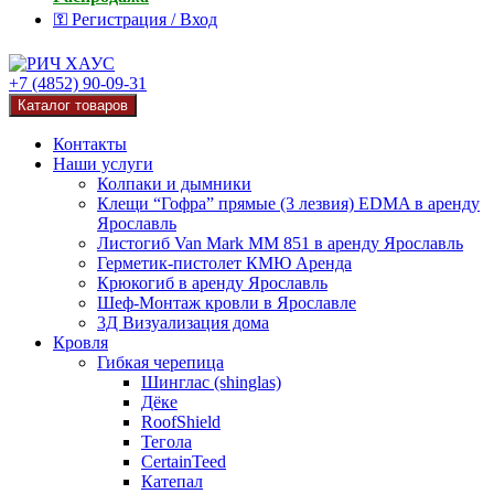
⚿ Регистрация / Вход
+7 (4852) 90-09-31
Каталог товаров
Контакты
Наши услуги
Колпаки и дымники
Клещи “Гофра” прямые (3 лезвия) EDMA в аренду
Ярославль
Листогиб Van Mark MM 851 в аренду Ярославль
Герметик-пистолет КМЮ Аренда
Крюкогиб в аренду Ярославль
Шеф-Монтаж кровли в Ярославле
3Д Визуализация дома
Кровля
Гибкая черепица
Шинглас (shinglas)
Дёке
RoofShield
Тегола
CertainTeed
Катепал