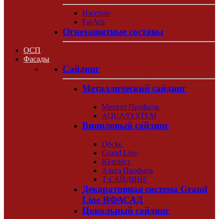
Изоспан
FarAcs
Огнезащитные составы
ОСП
Фасады
Сайдинг
Металлический сайдинг
Металл Профиль
AQUASYSTEM
Виниловый сайдинг
Döcke
Grand Line
Ю-пласт
Альта Профиль
Т-САЙДИНГ
Декоративная система Grand
Line ЯФАСАД
Цокольный сайдинг