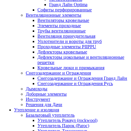
Гранд Лайн Optima
Софиты перфорированные
Вентиляционные элементы
Вентиляторы кровельные
Элементы проходные
Трубы вентиляционные
Вентиляция принудительная
Уплотнители и вороты для труб
Проходные элементы PIIPPU
Дефлекторы кровельные
Дефлекторы цокольные и вентиляционные
решетки
Кровельные люки и примыкания
Снегозадержание и Ограждения
Снегозадержание и Ограждения Гранд Лайн
Снегозадержание и Ограждения Русь
Дымоходы
Доборные элементы
Инструмент
Решения для Дачи
Утепление и изоляция
Базальтовый утеплитель
Утеплитель Роквул (rockwool)
Утеплитель Парок (Paroc)
Утеплитель Технониколь