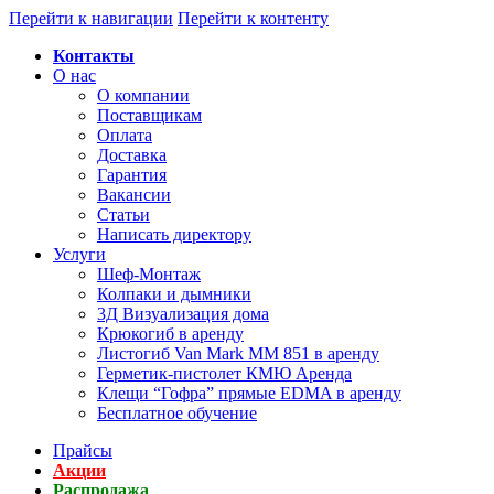
Перейти к навигации
Перейти к контенту
Контакты
О нас
О компании
Поставщикам
Оплата
Доставка
Гарантия
Вакансии
Статьи
Написать директору
Услуги
Шеф-Монтаж
Колпаки и дымники
3Д Визуализация дома
Крюкогиб в аренду
Листогиб Van Mark MM 851 в аренду
Герметик-пистолет КМЮ Аренда
Клещи “Гофра” прямые EDMA в аренду
Бесплатное обучение
Прайсы
Акции
Распродажа