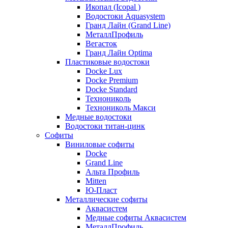
Икопал (Icopal )
Водостоки Aquasystem
Гранд Лайн (Grand Line)
МеталлПрофиль
Вегасток
Гранд Лайн Optima
Пластиковые водостоки
Docke Lux
Docke Premium
Docke Standard
Технониколь
Технониколь Макси
Медные водостоки
Водостоки титан-цинк
Софиты
Виниловые софиты
Docke
Grand Line
Альта Профиль
Mitten
Ю-Пласт
Металлические софиты
Аквасистем
Медные софиты Аквасистем
МеталлПрофиль