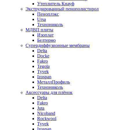
Утеплитель Кнауф
Экструдированный пенополистирол
Пеноплэкс
Ursa
Технониколь
МДВП плиты
Изоплат
Белтермо
Супердиффузионные мембраны
Delta
Docke
Fakro
Tegola
Tyvek
Izospan
МеталлПрофиль
Технониколь
Аксессуары для плёнок
Delta
Fakro
Juta
Nicoband
Rockwool
Tyvek
Izospan