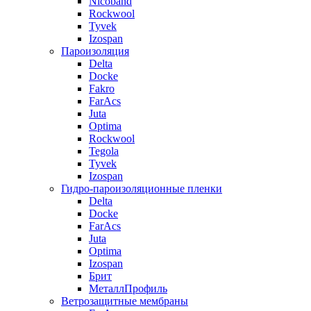
Nicoband
Rockwool
Tyvek
Izospan
Пароизоляция
Delta
Docke
Fakro
FarAcs
Juta
Optima
Rockwool
Tegola
Tyvek
Izospan
Гидро-пароизоляционные пленки
Delta
Docke
FarAcs
Juta
Optima
Izospan
Брит
МеталлПрофиль
Ветрозащитные мембраны