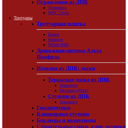
Ограждения из ДПК
Террапол
WPC Deck
Тротуары
Тротуарная плитка
Браер
Steingot
White Hills
Дренажная система Альта
Профиль
Изделия из ДПК: доски
Террасная доска из ДПК
Террапол
Decking (Дёке)
Ступени из ДПК
Террапол
Геосинтетики
Клинкерные ступени
Бордюры и водоотводы
Строительные смеси, клеи, затирки