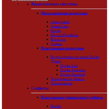
Водосточные системы
Металлические водостоки
Aquasystem
Grand Line
Docke
МеталлПрофиль
Вегасток
Optima
Пластиковые водостоки
Водосточные системы Docke
(Дёке)
Docke Lux
Docke Premium
Docke Standard
Технониколь Макси
Технониколь
Софиты
Пластиковые (виниловые) софиты
Docke