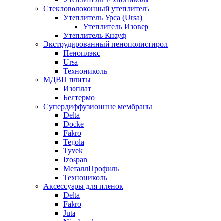
Стекловолоконный утеплитель
Утеплитель Урса (Ursa)
Утеплитель Изовер
Утеплитель Кнауф
Экструдированный пенополистирол
Пеноплэкс
Ursa
Технониколь
МДВП плиты
Изоплат
Белтермо
Супердиффузионные мембраны
Delta
Docke
Fakro
Tegola
Tyvek
Izospan
МеталлПрофиль
Технониколь
Аксессуары для плёнок
Delta
Fakro
Juta