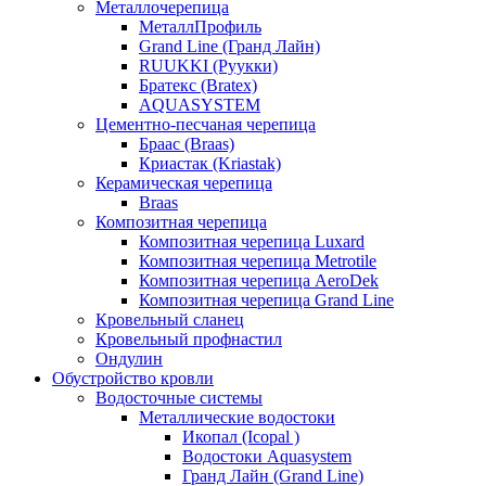
Металлочерепица
МеталлПрофиль
Grand Line (Гранд Лайн)
RUUKKI (Руукки)
Братекс (Bratex)
AQUASYSTEM
Цементно-песчаная черепица
Браас (Braas)
Криастак (Kriastak)
Керамическая черепица
Braas
Композитная черепица
Композитная черепица Luxard
Композитная черепица Metrotile
Композитная черепица AeroDek
Композитная черепица Grand Line
Кровельный сланец
Кровельный профнастил
Ондулин
Обустройство кровли
Водосточные системы
Металлические водостоки
Икопал (Icopal )
Водостоки Aquasystem
Гранд Лайн (Grand Line)