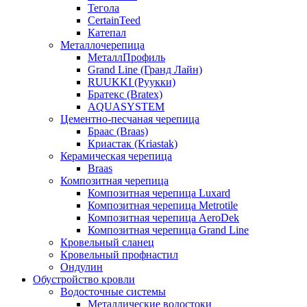
Тегола
CertainTeed
Катепал
Металлочерепица
МеталлПрофиль
Grand Line (Гранд Лайн)
RUUKKI (Руукки)
Братекс (Bratex)
AQUASYSTEM
Цементно-песчаная черепица
Браас (Braas)
Криастак (Kriastak)
Керамическая черепица
Braas
Композитная черепица
Композитная черепица Luxard
Композитная черепица Metrotile
Композитная черепица AeroDek
Композитная черепица Grand Line
Кровельный сланец
Кровельный профнастил
Ондулин
Обустройство кровли
Водосточные системы
Металлические водостоки