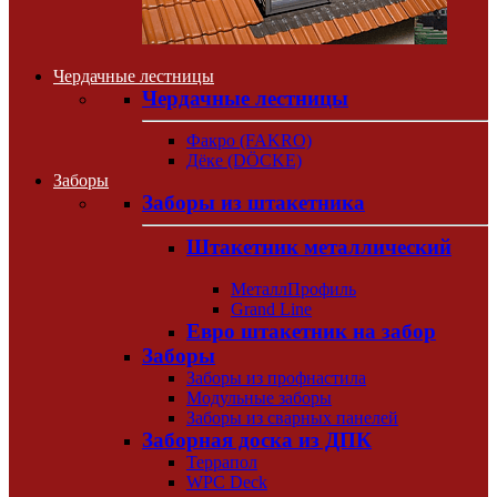
Чердачные лестницы
Чердачные лестницы
Факро (FAKRO)
Дёке (DÖCKE)
Заборы
Заборы из штакетника
Штакетник металлический
МеталлПрофиль
Grand Line
Евро штакетник на забор
Заборы
Заборы из профнастила
Модульные заборы
Заборы из сварных панелей
Заборная доска из ДПК
Террапол
WPC Deck