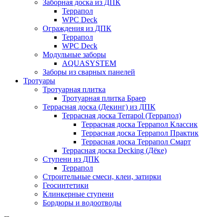
Заборная доска из ДПК
Террапол
WPC Deck
Ограждения из ДПК
Террапол
WPC Deck
Модульные заборы
AQUASYSTEM
Заборы из сварных панелей
Тротуары
Тротуарная плитка
Тротуарная плитка Браер
Террасная доска (Декинг) из ДПК
Террасная доска Terrapol (Террапол)
Террасная доска Террапол Классик
Террасная доска Террапол Практик
Террасная доска Террапол Смарт
Террасная доска Decking (Дёке)
Ступени из ДПК
Террапол
Строительные смеси, клеи, затирки
Геосинтетики
Клинкерные ступени
Бордюры и водоотводы