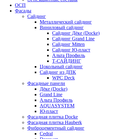
ОСП
Фасады
Сайдинг
Металлический сайдинг
Виниловый сайдинг
Сайдинг Дёке (Docke)
Сайдинг Grand Line
Сайдинг Mitten
Сайдинг Ю-пласт
Альта Профиль
Т-САЙДИНГ
Цокольный сайдинг
Сайдинг из ДПК
WPC Deck
Фасадные панели
Дёке (Docke)
Grand Line
Альта Профиль
AQUASYSTEM
Ю-пласт
Фасадная плитка Docke
Фасадная плитка Hauberk
Фиброцементный сайдинг
Cedral