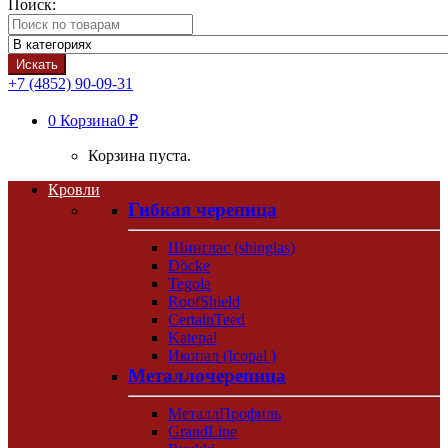
Поиск:
Искать
+7 (4852) 90-09-31
0
Корзина
0 ₽
Корзина пуста.
Кровли
Гибкая черепица
Шинглас (shinglas)
Döcke
Tegola
RoofShield
CertainTeed
Katepal
Икопал (Icopal )
Металлочерепица
МеталлПрофиль
GrandLine