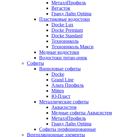
МеталлПрофиль
Вегасток
Гранд Лайн Optima
Пластиковые водостоки
Docke Lux
Docke Premium
Docke Standard
Технониколь
Технониколь Макси
Медные водостоки
Водостоки титан-цинк
Софиты
Виниловые софиты
Docke
Grand Line
Альта Профиль
Mitten
Ю-Пласт
Металлические софиты
Аквасистем
Медные софиты Аквасистем
МеталлПрофиль
Гранд Лайн Optima
Софиты перфорированные
Вентиляционные элементы