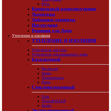
Русь
Кровельный комплектующие
Дымоходы
Доборные элементы
Инструмент
Решения для Дачи
Утепление и изоляция
УТЕПЛЕНИЕ И ИЗОЛЯЦИЯ
Утеплитель для стен
Утеплитель для каркасного дома
Базальтовый
Rockwool
Isoroc
Технониколь
Paroc
Стекловолоконный
Ursa
ТеплоKNAUF
Isover
Экструдированный