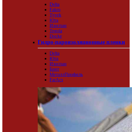
Delta
Fakro
Tyvek
Юта
Изоспан
Tegola
Docke
Гидро-пароизоляционные пленки
Delta
Юта
Изоспан
Брит
МеталлПрофиль
FarAcs