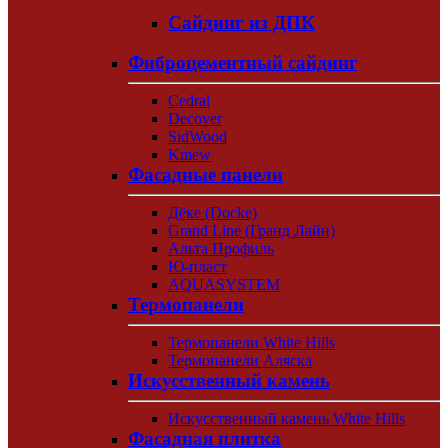
Сайдинг из ДПК
Фиброцементный сайдинг
Cedral
Decover
SidWood
Kmew
Фасадные панели
Дёке (Docke)
Grand Line (Гранд Лайн)
Альта Профиль
Ю-пласт
AQUASYSTEM
Термопанели
Термопанели White Hills
Термопанели Аляска
Искусственный камень
Искусственный камень White Hills
Фасадная плитка