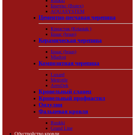
Ruukki
Братекс (Bratex)
AQUASYSTEM
Цементно-песчаная черепица
Криастак (Kriastak )
Браас (braas)
Керамическая черепица
Браас (braas)
Mladost
Композитная черепица
Luxard
Metrotile
AeroDek
Кровельный сланец
Кровельный профнастил
Ондулин
Фальцевая кровля
Ruukki
Grand Line
Обустройство кровли