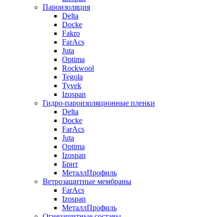
Пароизоляция
Delta
Docke
Fakro
FarAcs
Juta
Optima
Rockwool
Tegola
Tyvek
Izospan
Гидро-пароизоляционные пленки
Delta
Docke
FarAcs
Juta
Optima
Izospan
Брит
МеталлПрофиль
Ветрозащитные мембраны
FarAcs
Izospan
МеталлПрофиль
Огнезащитные составы