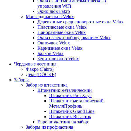
Окна с системой автоматического
управления WiFi
Окно-люк Fakro
Мансардные окна Velux
Деревянные среднеповоротные окна Velux
Пластиковые окна Velux
Панорамные окна Velux
Окна с электрооборудованием Velux
Окно-люк Velux
Карнизные окна Velux
Балкон Velux
Зенитное окно Velux
Чердачные лестницы
Факро (Fakro)
Дёке (DÖCKE)
Заборы
Забор из штакетника
Штакетник металлический
Штакетник Рич Хаус
Штакетник металлический
МеталлПрофиль
Штакетник Grand Line
Штакетник Вегасток
Евро штакетник на забор
Заборы из профнастила