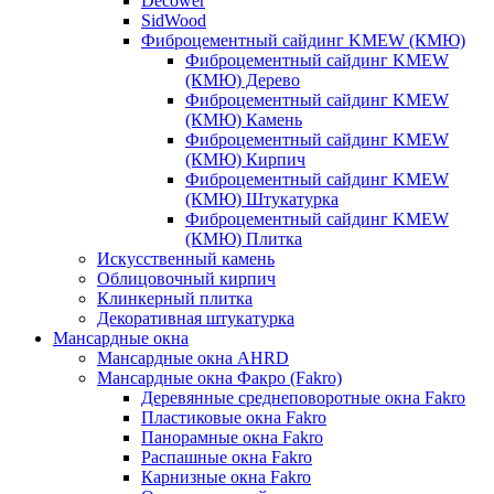
Decower
SidWood
Фиброцементный сайдинг KMEW (КМЮ)
Фиброцементный сайдинг KMEW
(КМЮ) Дерево
Фиброцементный сайдинг KMEW
(КМЮ) Камень
Фиброцементный сайдинг KMEW
(КМЮ) Кирпич
Фиброцементный сайдинг KMEW
(КМЮ) Штукатурка
Фиброцементный сайдинг KMEW
(КМЮ) Плитка
Искусственный камень
Облицовочный кирпич
Клинкерный плитка
Декоративная штукатурка
Мансардные окна
Мансардные окна AHRD
Мансардные окна Факро (Fakro)
Деревянные среднеповоротные окна Fakro
Пластиковые окна Fakro
Панорамные окна Fakro
Распашные окна Fakro
Карнизные окна Fakro