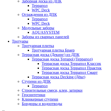
Заборная доска из ДПК
Террапол
WPC Deck
Ограждения из ДПК
Террапол
WPC Deck
Модульные заборы
AQUASYSTEM
Заборы из сварных панелей
Тротуары
Тротуарная плитка
Тротуарная плитка Браер
Террасная доска (Декинг) из ДПК
Террасная доска Terrapol (Террапол)
Террасная доска Террапол Классик
Террасная доска Террапол Практик
Террасная доска Террапол Смарт
Террасная доска Decking (Дёке)
Ступени из ДПК
Террапол
Строительные смеси, клеи, затирки
Геосинтетики
Клинкерные ступени
Бордюры и водоотводы