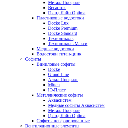
МеталлПрофиль
Вегасток
Гранд Лайн Optima
Пластиковые водостоки
Docke Lux
Docke Premium
Docke Standard
Технониколь
Технониколь Макси
Медные водостоки
Водостоки титан-цинк
Софиты
Виниловые софиты
Docke
Grand Line
Альта Профиль
Mitten
Ю-Пласт
Металлические софиты
Аквасистем
Медные софиты Аквасистем
МеталлПрофиль
Гранд Лайн Optima
Софиты перфорированные
Вентиляционные элементы