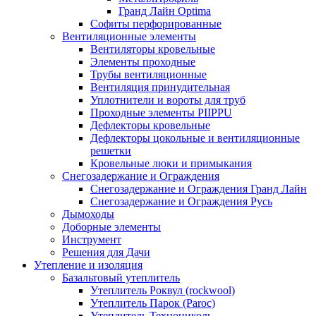
Гранд Лайн Optima
Софиты перфорированные
Вентиляционные элементы
Вентиляторы кровельные
Элементы проходные
Трубы вентиляционные
Вентиляция принудительная
Уплотнители и вороты для труб
Проходные элементы PIIPPU
Дефлекторы кровельные
Дефлекторы цокольные и вентиляционные
решетки
Кровельные люки и примыкания
Снегозадержание и Ограждения
Снегозадержание и Ограждения Гранд Лайн
Снегозадержание и Ограждения Русь
Дымоходы
Доборные элементы
Инструмент
Решения для Дачи
Утепление и изоляция
Базальтовый утеплитель
Утеплитель Роквул (rockwool)
Утеплитель Парок (Paroc)
Утеплитель Технониколь