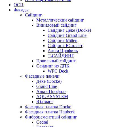
ОСП
Фасады
Сайдинг
Металлический сайдинг
Виниловый сайдинг
Сайдинг Дёке (Docke)
Сайдинг Grand Line
Сайдинг Mitten
Сайдинг Ю-пласт
Альта Профиль
Т-САЙДИНГ
Цокольный сайдинг
Сайдинг из ДПК
WPC Deck
Фасадные панели
Дёке (Docke)
Grand Line
Альта Профиль
AQUASYSTEM
Ю-пласт
Фасадная плитка Docke
Фасадная плитка Hauberk
Фиброцементный сайдинг
Cedral