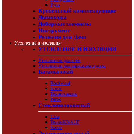
Русь
Кровельный комплектующие
Дымоходы
Доборные элементы
Инструмент
Решения для Дачи
Утепление и изоляция
УТЕПЛЕНИЕ И ИЗОЛЯЦИЯ
Утеплитель для стен
Утеплитель для каркасного дома
Базальтовый
Rockwool
Isoroc
Технониколь
Paroc
Стекловолоконный
Ursa
ТеплоKNAUF
Isover
Экструдированный