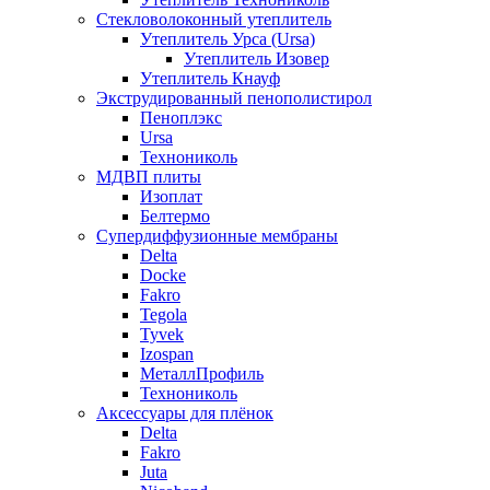
Стекловолоконный утеплитель
Утеплитель Урса (Ursa)
Утеплитель Изовер
Утеплитель Кнауф
Экструдированный пенополистирол
Пеноплэкс
Ursa
Технониколь
МДВП плиты
Изоплат
Белтермо
Супердиффузионные мембраны
Delta
Docke
Fakro
Tegola
Tyvek
Izospan
МеталлПрофиль
Технониколь
Аксессуары для плёнок
Delta
Fakro
Juta