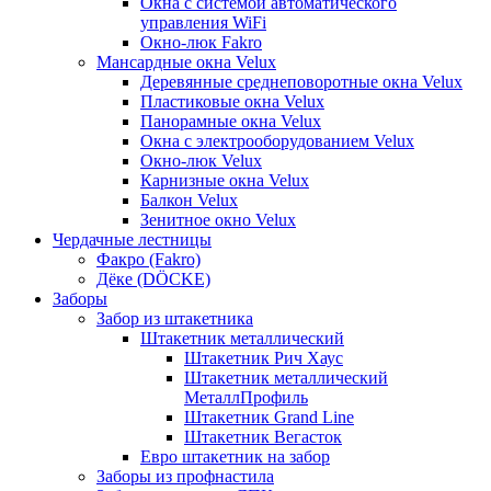
Окна с системой автоматического
управления WiFi
Окно-люк Fakro
Мансардные окна Velux
Деревянные среднеповоротные окна Velux
Пластиковые окна Velux
Панорамные окна Velux
Окна с электрооборудованием Velux
Окно-люк Velux
Карнизные окна Velux
Балкон Velux
Зенитное окно Velux
Чердачные лестницы
Факро (Fakro)
Дёке (DÖCKE)
Заборы
Забор из штакетника
Штакетник металлический
Штакетник Рич Хаус
Штакетник металлический
МеталлПрофиль
Штакетник Grand Line
Штакетник Вегасток
Евро штакетник на забор
Заборы из профнастила