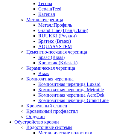
Тегола
CertainTeed
Катепал
Металлочерепица
МеталлПрофиль
Grand Line (Гранд Лайн)
RUUKKI (Руукки)
Братекс (Bratex)
AQUASYSTEM
Цементно-песчаная черепица
Браас (Braas)
Криастак (Kriastak)
Керамическая черепица
Braas
Композитная черепица
Композитная черепица Luxard
Композитная черепица Metrotile
Композитная черепица AeroDek
Композитная черепица Grand Line
Кровельный сланец
Кровельный профнастил
Ондулин
Обустройство кровли
Водосточные системы
Металлические водостоки