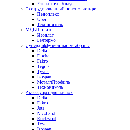
Утеплитель Кнауф
Экструдированный пенополистирол
Пеноплэкс
Ursa
Технониколь
МДВП плиты
Изоплат
Белтермо
Супердиффузионные мембраны
Delta
Docke
Fakro
Tegola
Tyvek
Izospan
МеталлПрофиль
Технониколь
Аксессуары для плёнок
Delta
Fakro
Juta
Nicoband
Rockwool
Tyvek
Izospan