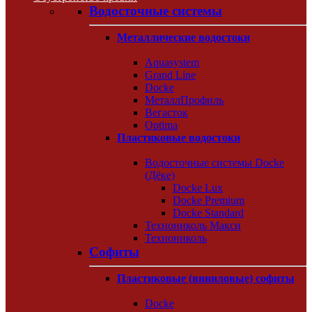
Водосточные системы
Металлические водостоки
Aquasystem
Grand Line
Docke
МеталлПрофиль
Вегасток
Optima
Пластиковые водостоки
Водосточные системы Docke
(Дёке)
Docke Lux
Docke Premium
Docke Standard
Технониколь Макси
Технониколь
Софиты
Пластиковые (виниловые) софиты
Docke