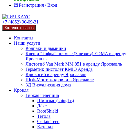
⚿ Регистрация / Вход
+7 (4852) 90-09-31
Каталог товаров
Контакты
Наши услуги
Колпаки и дымники
Клещи “Гофра” прямые (3 лезвия) EDMA в аренду
Ярославль
Листогиб Van Mark MM 851 в аренду Ярославль
Герметик-пистолет КМЮ Аренда
Крюкогиб в аренду Ярославль
Шеф-Монтаж кровли в Ярославле
3Д Визуализация дома
Кровля
Гибкая черепица
Шинглас (shinglas)
Дёке
RoofShield
Тегола
CertainTeed
Катепал