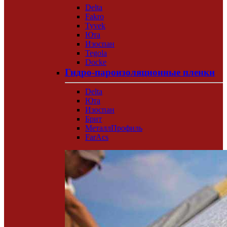
Delta
Fakro
Tyvek
Юта
Изоспан
Tegola
Docke
Гидро-пароизоляционные пленки
Delta
Юта
Изоспан
Брит
МеталлПрофиль
FarAcs