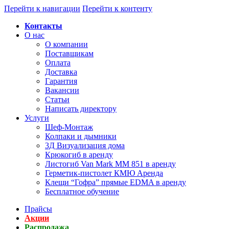
Перейти к навигации
Перейти к контенту
Контакты
О нас
О компании
Поставщикам
Оплата
Доставка
Гарантия
Вакансии
Статьи
Написать директору
Услуги
Шеф-Монтаж
Колпаки и дымники
3Д Визуализация дома
Крюкогиб в аренду
Листогиб Van Mark MM 851 в аренду
Герметик-пистолет КМЮ Аренда
Клещи “Гофра” прямые EDMA в аренду
Бесплатное обучение
Прайсы
Акции
Распродажа