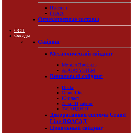
Изоспан
FarAcs
Огнезащитные составы
ОСП
Фасады
Сайдинг
Металлический сайдинг
Металл Профиль
AQUASYSTEM
Виниловый сайдинг
Döcke
Grand Line
Ю-пласт
Альта Профиль
Т-САЙДИНГ
Декоративная система Grand
Line ЯФАСАД
Цокольный сайдинг