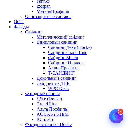
FarAcs
Izospan
МеталлПрофиль
Огнезащитные составы
ОСП
Фасады
Сайдинг
Металлический сайдинг
Виниловый сайдинг
Сайдинг Дёке (Docke)
Сайдинг Grand Line
Сайдинг Mitten
Сайдинг Ю-пласт
Альта Профиль
Т-САЙДИНГ
Цокольный сайдинг
Сайдинг из ДПК
WPC Deck
Фасадные панели
Дёке (Docke)
Grand Line
Альта Профиль
4
AQUASYSTEM
Ю-пласт
Фасадная плитка Docke