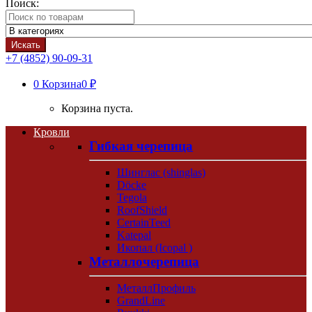
Поиск:
Искать
+7 (4852) 90-09-31
0
Корзина
0 ₽
Корзина пуста.
Кровли
Гибкая черепица
Шинглас (shinglas)
Döcke
Tegola
RoofShield
CertainTeed
Katepal
Икопал (Icopal )
Металлочерепица
МеталлПрофиль
GrandLine