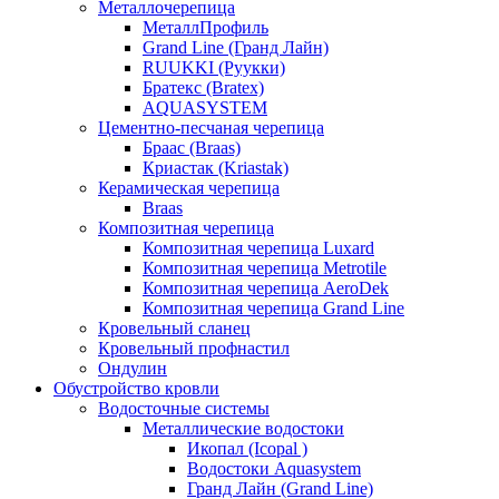
Металлочерепица
МеталлПрофиль
Grand Line (Гранд Лайн)
RUUKKI (Руукки)
Братекс (Bratex)
AQUASYSTEM
Цементно-песчаная черепица
Браас (Braas)
Криастак (Kriastak)
Керамическая черепица
Braas
Композитная черепица
Композитная черепица Luxard
Композитная черепица Metrotile
Композитная черепица AeroDek
Композитная черепица Grand Line
Кровельный сланец
Кровельный профнастил
Ондулин
Обустройство кровли
Водосточные системы
Металлические водостоки
Икопал (Icopal )
Водостоки Aquasystem
Гранд Лайн (Grand Line)