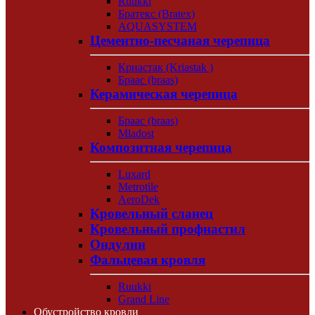
Ruukki
Братекс (Bratex)
AQUASYSTEM
Цементно-песчаная черепица
Криастак (Kriastak )
Браас (braas)
Керамическая черепица
Браас (braas)
Mladost
Композитная черепица
Luxard
Metrotile
AeroDek
Кровельный сланец
Кровельный профнастил
Ондулин
Фальцевая кровля
Ruukki
Grand Line
Обустройство кровли