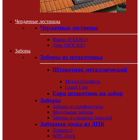
Чердачные лестницы
Чердачные лестницы
Факро (FAKRO)
Дёке (DÖCKE)
Заборы
Заборы из штакетника
Штакетник металлический
МеталлПрофиль
Grand Line
Евро штакетник на забор
Заборы
Заборы из профнастила
Модульные заборы
Заборы из сварных панелей
Заборная доска из ДПК
Террапол
WPC Deck