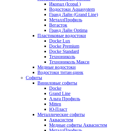
Икопал (Icopal )
Водостоки Aquasystem
Гранд Лайн (Grand Line)
МеталлПрофиль
Вегасток
Гранд Лайн Optima
Пластиковые водостоки
Docke Lux
Docke Premium
Docke Standard
Технониколь
Технониколь Макси
Медные водостоки
Водостоки титан-цинк
Софиты
Виниловые софиты
Docke
Grand Line
Альта Профиль
Mitten
Ю-Пласт
Металлические софиты
Аквасистем
Медные софиты Аквасистем
МеталлПрофиль