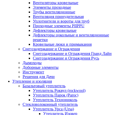
Вентиляторы кровельные
Элементы проходные
Трубы вентиляционные
Вентиляция принудительная
Уплотнители и вороты для труб
Проходные элементы PIIPPU
Дефлекторы кровельные
Дефлекторы цокольные и вентиляционные
решетки
Кровельные люки и примыкания
Снегозадержание и Ограждения
Снегозадержание и Ограждения Гранд Лайн
Снегозадержание и Ограждения Русь
Дымоходы
Доборные элементы
Инструмент
Решения для Дачи
Утепление и изоляция
Базальтовый утеплитель
Утеплитель Роквул (rockwool)
Утеплитель Парок (Paroc)
Утеплитель Технониколь
Стекловолоконный утеплитель
Утеплитель Урса (Ursa)
Утеплитель Изовер