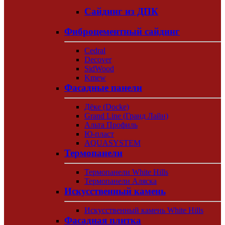
Сайдинг из ДПК
Фиброцементный сайдинг
Cedral
Decover
SidWood
Kmew
Фасадные панели
Дёке (Docke)
Grand Line (Гранд Лайн)
Альта Профиль
Ю-пласт
AQUASYSTEM
Термопанели
Термопанели White Hills
Термопанели Аляска
Искусственный камень
Искусственный камень White Hills
Фасадная плитка