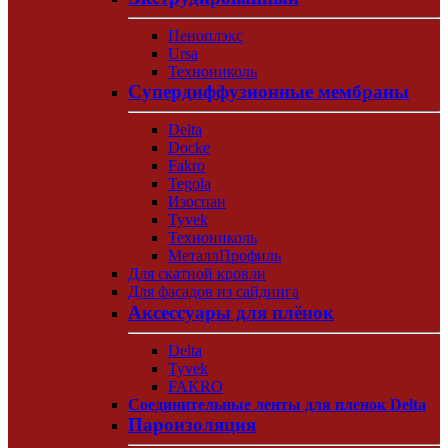
Пеноплэкс
Ursa
Технониколь
Супердиффузионные мембраны
Delta
Docke
Fakro
Tegola
Изоспан
Tyvek
Технониколь
МеталлПрофиль
Для скатной кровли
Для фасадов из сайдинга
Аксессуары для плёнок
Delta
Tyvek
FAKRO
Соединительные ленты для пленок Delta
Пароизоляция