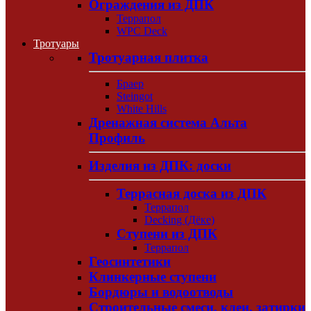
Ограждения из ДПК
Террапол
WPC Deck
Тротуары
Тротуарная плитка
Браер
Steingot
White Hills
Дренажная система Альта
Профиль
Изделия из ДПК: доски
Террасная доска из ДПК
Террапол
Decking (Дёке)
Ступени из ДПК
Террапол
Геосинтетики
Клинкерные ступени
Бордюры и водоотводы
Строительные смеси, клеи, затирки