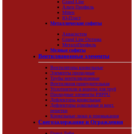
Grand Line
Альта Профиль
Mitten
Ю-Пласт
Металлические софиты
Аквасистем
Grand Line Оптима
МеталлПрофиль
Медные софиты
Вентиляционные элементы
Вентиляторы кровельные
Элементы проходные
Трубы вентиляционные
Вентиляция принудительная
Уплотнители и вороты для труб
Проходные элементы PIIPPU
Дефлекторы кровельные
Дефлекторы цокольные и вент.
решетки
Кровельные люки и примыкания
Снегозадержание и Ограждения
Гранд Лайн