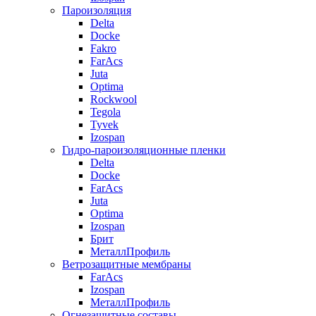
Пароизоляция
Delta
Docke
Fakro
FarAcs
Juta
Optima
Rockwool
Tegola
Tyvek
Izospan
Гидро-пароизоляционные пленки
Delta
Docke
FarAcs
Juta
Optima
Izospan
Брит
МеталлПрофиль
Ветрозащитные мембраны
FarAcs
Izospan
МеталлПрофиль
Огнезащитные составы