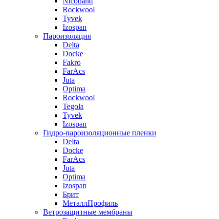
Nicoband
Rockwool
Tyvek
Izospan
Пароизоляция
Delta
Docke
Fakro
FarAcs
Juta
Optima
Rockwool
Tegola
Tyvek
Izospan
Гидро-пароизоляционные пленки
Delta
Docke
FarAcs
Juta
Optima
Izospan
Брит
МеталлПрофиль
Ветрозащитные мембраны