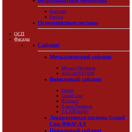
Ветрозащитные мембраны
Изоспан
FarAcs
Огнезащитные составы
ОСП
Фасады
Сайдинг
Металлический сайдинг
Металл Профиль
AQUASYSTEM
Виниловый сайдинг
Döcke
Grand Line
Ю-пласт
Альта Профиль
Т-САЙДИНГ
Декоративная система Grand
Line ЯФАСАД
Цокольный сайдинг