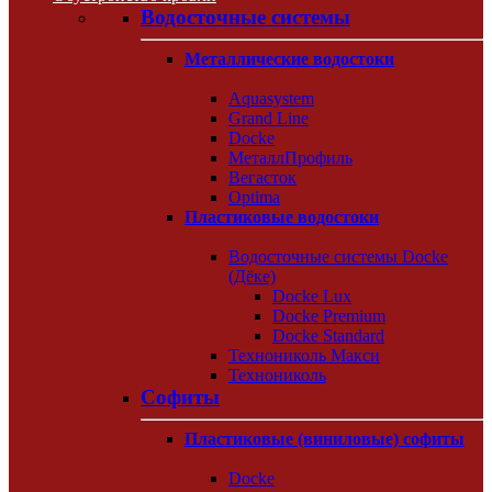
Водосточные системы
Металлические водостоки
Aquasystem
Grand Line
Docke
МеталлПрофиль
Вегасток
Optima
Пластиковые водостоки
Водосточные системы Docke
(Дёке)
Docke Lux
Docke Premium
Docke Standard
Технониколь Макси
Технониколь
Софиты
Пластиковые (виниловые) софиты
Docke