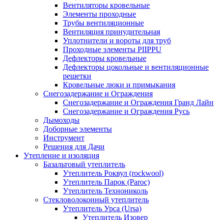
Вентиляторы кровельные
Элементы проходные
Трубы вентиляционные
Вентиляция принудительная
Уплотнители и вороты для труб
Проходные элементы PIIPPU
Дефлекторы кровельные
Дефлекторы цокольные и вентиляционные
решетки
Кровельные люки и примыкания
Снегозадержание и Ограждения
Снегозадержание и Ограждения Гранд Лайн
Снегозадержание и Ограждения Русь
Дымоходы
Доборные элементы
Инструмент
Решения для Дачи
Утепление и изоляция
Базальтовый утеплитель
Утеплитель Роквул (rockwool)
Утеплитель Парок (Paroc)
Утеплитель Технониколь
Стекловолоконный утеплитель
Утеплитель Урса (Ursa)
Утеплитель Изовер