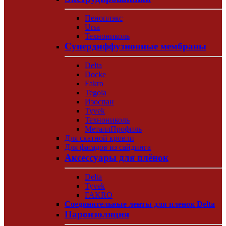
Пеноплэкс
Ursa
Технониколь
Супердиффузионные мембраны
Delta
Docke
Fakro
Tegola
Изоспан
Tyvek
Технониколь
МеталлПрофиль
Для скатной кровли
Для фасадов из сайдинга
Аксессуары для плёнок
Delta
Tyvek
FAKRO
Соединительные ленты для пленок Delta
Пароизоляция