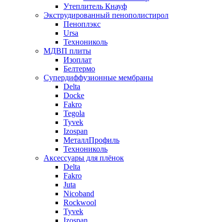
Утеплитель Кнауф
Экструдированный пенополистирол
Пеноплэкс
Ursa
Технониколь
МДВП плиты
Изоплат
Белтермо
Супердиффузионные мембраны
Delta
Docke
Fakro
Tegola
Tyvek
Izospan
МеталлПрофиль
Технониколь
Аксессуары для плёнок
Delta
Fakro
Juta
Nicoband
Rockwool
Tyvek
Izospan