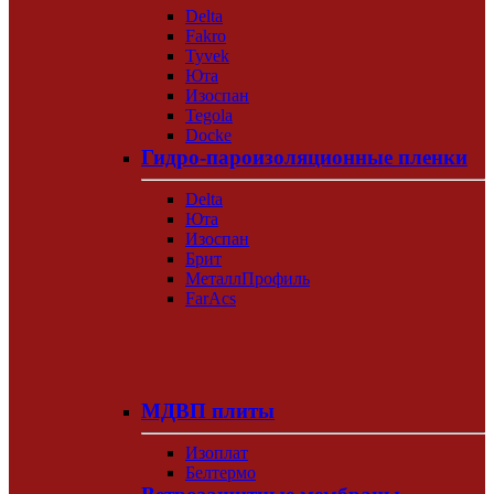
Delta
Fakro
Tyvek
Юта
Изоспан
Tegola
Docke
Гидро-пароизоляционные пленки
Delta
Юта
Изоспан
Брит
МеталлПрофиль
FarAcs
МДВП плиты
Изоплат
Белтермо