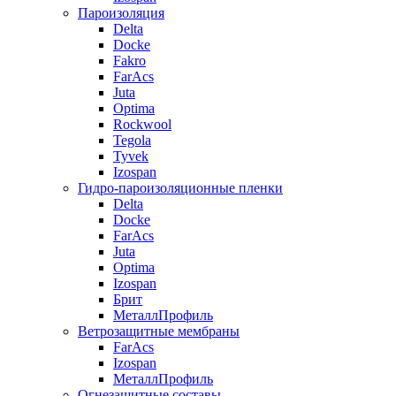
Пароизоляция
Delta
Docke
Fakro
FarAcs
Juta
Optima
Rockwool
Tegola
Tyvek
Izospan
Гидро-пароизоляционные пленки
Delta
Docke
FarAcs
Juta
Optima
Izospan
Брит
МеталлПрофиль
Ветрозащитные мембраны
FarAcs
Izospan
МеталлПрофиль
Огнезащитные составы