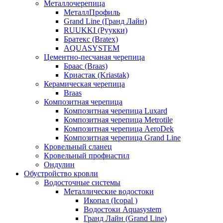
Металлочерепица
МеталлПрофиль
Grand Line (Гранд Лайн)
RUUKKI (Руукки)
Братекс (Bratex)
AQUASYSTEM
Цементно-песчаная черепица
Браас (Braas)
Криастак (Kriastak)
Керамическая черепица
Braas
Композитная черепица
Композитная черепица Luxard
Композитная черепица Metrotile
Композитная черепица AeroDek
Композитная черепица Grand Line
Кровельный сланец
Кровельный профнастил
Ондулин
Обустройство кровли
Водосточные системы
Металлические водостоки
Икопал (Icopal )
Водостоки Aquasystem
Гранд Лайн (Grand Line)