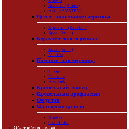
Ruukki
Братекс (Bratex)
AQUASYSTEM
Цементно-песчаная черепица
Криастак (Kriastak )
Браас (braas)
Керамическая черепица
Браас (braas)
Mladost
Композитная черепица
Luxard
Metrotile
AeroDek
Кровельный сланец
Кровельный профнастил
Ондулин
Фальцевая кровля
Ruukki
Grand Line
Обустройство кровли