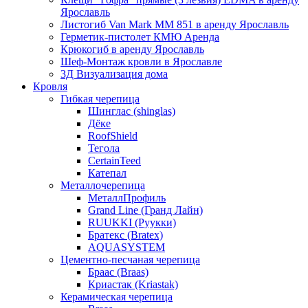
Ярославль
Листогиб Van Mark MM 851 в аренду Ярославль
Герметик-пистолет КМЮ Аренда
Крюкогиб в аренду Ярославль
Шеф-Монтаж кровли в Ярославле
3Д Визуализация дома
Кровля
Гибкая черепица
Шинглас (shinglas)
Дёке
RoofShield
Тегола
CertainTeed
Катепал
Металлочерепица
МеталлПрофиль
Grand Line (Гранд Лайн)
RUUKKI (Руукки)
Братекс (Bratex)
AQUASYSTEM
Цементно-песчаная черепица
Браас (Braas)
Криастак (Kriastak)
Керамическая черепица