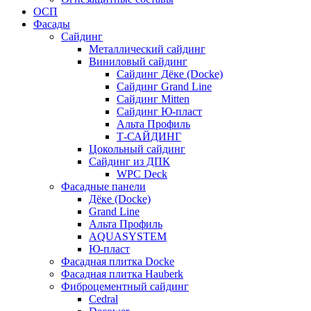
ОСП
Фасады
Сайдинг
Металлический сайдинг
Виниловый сайдинг
Сайдинг Дёке (Docke)
Сайдинг Grand Line
Сайдинг Mitten
Сайдинг Ю-пласт
Альта Профиль
Т-САЙДИНГ
Цокольный сайдинг
Сайдинг из ДПК
WPC Deck
Фасадные панели
Дёке (Docke)
Grand Line
Альта Профиль
AQUASYSTEM
Ю-пласт
Фасадная плитка Docke
Фасадная плитка Hauberk
Фиброцементный сайдинг
Cedral