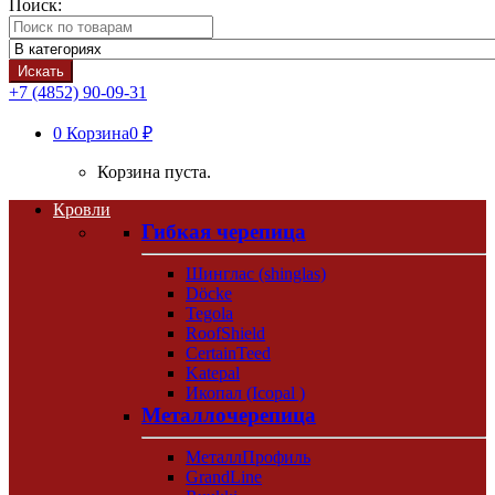
Поиск:
Искать
+7 (4852) 90-09-31
0
Корзина
0 ₽
Корзина пуста.
Кровли
Гибкая черепица
Шинглас (shinglas)
Döcke
Tegola
RoofShield
CertainTeed
Katepal
Икопал (Icopal )
Металлочерепица
МеталлПрофиль
GrandLine