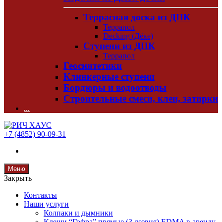
Террасная доска из ДПК
Террапол
Decking (Дёке)
Ступени из ДПК
Террапол
Геосинтетики
Клинкерные ступени
Бордюры и водоотводы
Строительные смеси, клеи, затирки
...
+7 (4852) 90-09-31
Меню
Закрыть
Контакты
Наши услуги
Колпаки и дымники
Клещи “Гофра” прямые (3 лезвия) EDMA в аренду