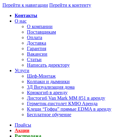
Перейти к навигации
Перейти к контенту
Контакты
О нас
О компании
Поставщикам
Оплата
Доставка
Гарантия
Вакансии
Статьи
Написать директору
Услуги
Шеф-Монтаж
Колпаки и дымники
3Д Визуализация дома
Крюкогиб в аренду
Листогиб Van Mark MM 851 в аренду
Герметик-пистолет КМЮ Аренда
Клещи “Гофра” прямые EDMA в аренду
Бесплатное обучение
Прайсы
Акции
Распродажа