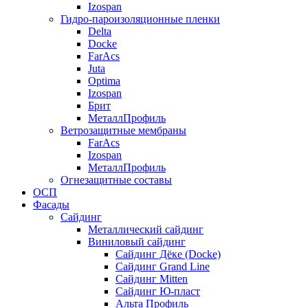
Izospan
Гидро-пароизоляционные пленки
Delta
Docke
FarAcs
Juta
Optima
Izospan
Брит
МеталлПрофиль
Ветрозащитные мембраны
FarAcs
Izospan
МеталлПрофиль
Огнезащитные составы
ОСП
Фасады
Сайдинг
Металлический сайдинг
Виниловый сайдинг
Сайдинг Дёке (Docke)
Сайдинг Grand Line
Сайдинг Mitten
Сайдинг Ю-пласт
Альта Профиль