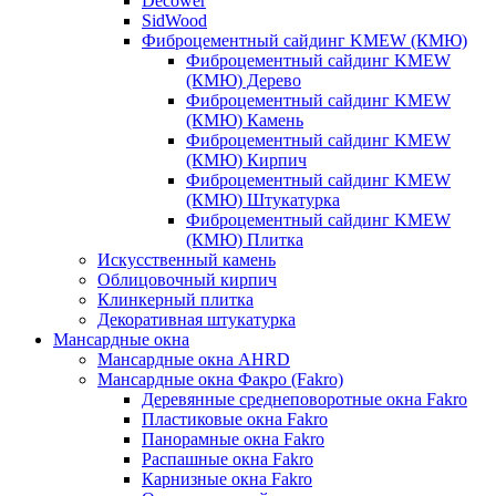
Decower
SidWood
Фиброцементный сайдинг KMEW (КМЮ)
Фиброцементный сайдинг KMEW
(КМЮ) Дерево
Фиброцементный сайдинг KMEW
(КМЮ) Камень
Фиброцементный сайдинг KMEW
(КМЮ) Кирпич
Фиброцементный сайдинг KMEW
(КМЮ) Штукатурка
Фиброцементный сайдинг KMEW
(КМЮ) Плитка
Искусственный камень
Облицовочный кирпич
Клинкерный плитка
Декоративная штукатурка
Мансардные окна
Мансардные окна AHRD
Мансардные окна Факро (Fakro)
Деревянные среднеповоротные окна Fakro
Пластиковые окна Fakro
Панорамные окна Fakro
Распашные окна Fakro
Карнизные окна Fakro