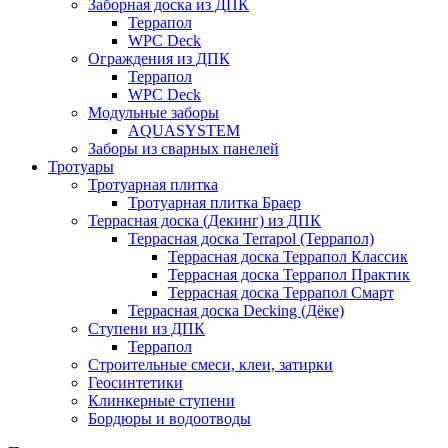
Заборная доска из ДПК
Террапол
WPC Deck
Ограждения из ДПК
Террапол
WPC Deck
Модульные заборы
AQUASYSTEM
Заборы из сварных панелей
Тротуары
Тротуарная плитка
Тротуарная плитка Браер
Террасная доска (Декинг) из ДПК
Террасная доска Terrapol (Террапол)
Террасная доска Террапол Классик
Террасная доска Террапол Практик
Террасная доска Террапол Смарт
Террасная доска Decking (Дёке)
Ступени из ДПК
Террапол
Строительные смеси, клеи, затирки
Геосинтетики
Клинкерные ступени
Бордюры и водоотводы