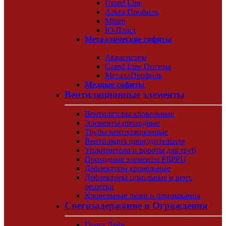
Grand Line
Альта Профиль
Mitten
Ю-Пласт
Металлические софиты
Аквасистем
Grand Line Оптима
МеталлПрофиль
Медные софиты
Вентиляционные элементы
Вентиляторы кровельные
Элементы проходные
Трубы вентиляционные
Вентиляция принудительная
Уплотнители и вороты для труб
Проходные элементы PIIPPU
Дефлекторы кровельные
Дефлекторы цокольные и вент.
решетки
Кровельные люки и примыкания
Снегозадержание и Ограждения
Гранд Лайн