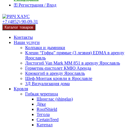
⚿ Регистрация / Вход
+7 (4852) 90-09-31
Каталог товаров
Контакты
Наши услуги
Колпаки и дымники
Клещи “Гофра” прямые (3 лезвия) EDMA в аренду
Ярославль
Листогиб Van Mark MM 851 в аренду Ярославль
Герметик-пистолет КМЮ Аренда
Крюкогиб в аренду Ярославль
Шеф-Монтаж кровли в Ярославле
3Д Визуализация дома
Кровля
Гибкая черепица
Шинглас (shinglas)
Дёке
RoofShield
Тегола
CertainTeed
Катепал