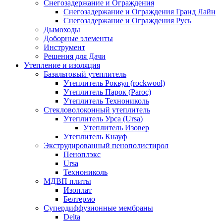
Снегозадержание и Ограждения
Снегозадержание и Ограждения Гранд Лайн
Снегозадержание и Ограждения Русь
Дымоходы
Доборные элементы
Инструмент
Решения для Дачи
Утепление и изоляция
Базальтовый утеплитель
Утеплитель Роквул (rockwool)
Утеплитель Парок (Paroc)
Утеплитель Технониколь
Стекловолоконный утеплитель
Утеплитель Урса (Ursa)
Утеплитель Изовер
Утеплитель Кнауф
Экструдированный пенополистирол
Пеноплэкс
Ursa
Технониколь
МДВП плиты
Изоплат
Белтермо
Супердиффузионные мембраны
Delta