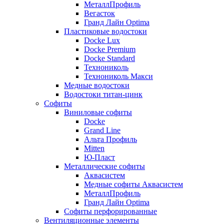
МеталлПрофиль
Вегасток
Гранд Лайн Optima
Пластиковые водостоки
Docke Lux
Docke Premium
Docke Standard
Технониколь
Технониколь Макси
Медные водостоки
Водостоки титан-цинк
Софиты
Виниловые софиты
Docke
Grand Line
Альта Профиль
Mitten
Ю-Пласт
Металлические софиты
Аквасистем
Медные софиты Аквасистем
МеталлПрофиль
Гранд Лайн Optima
Софиты перфорированные
Вентиляционные элементы