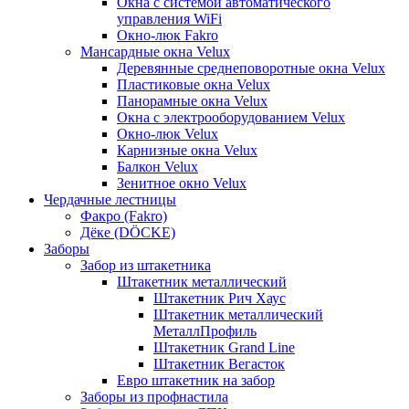
Окна с системой автоматического
управления WiFi
Окно-люк Fakro
Мансардные окна Velux
Деревянные среднеповоротные окна Velux
Пластиковые окна Velux
Панорамные окна Velux
Окна с электрооборудованием Velux
Окно-люк Velux
Карнизные окна Velux
Балкон Velux
Зенитное окно Velux
Чердачные лестницы
Факро (Fakro)
Дёке (DÖCKE)
Заборы
Забор из штакетника
Штакетник металлический
Штакетник Рич Хаус
Штакетник металлический
МеталлПрофиль
Штакетник Grand Line
Штакетник Вегасток
Евро штакетник на забор
Заборы из профнастила