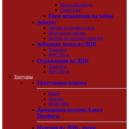
МеталлПрофиль
Grand Line
Евро штакетник на забор
Заборы
Заборы из профнастила
Модульные заборы
Заборы из сварных панелей
Заборная доска из ДПК
Террапол
WPC Deck
Ограждения из ДПК
Террапол
WPC Deck
Тротуары
Тротуарная плитка
Браер
Steingot
White Hills
Дренажная система Альта
Профиль
Изделия из ДПК: доски