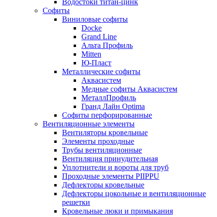
Водостоки титан-цинк
Софиты
Виниловые софиты
Docke
Grand Line
Альта Профиль
Mitten
Ю-Пласт
Металлические софиты
Аквасистем
Медные софиты Аквасистем
МеталлПрофиль
Гранд Лайн Optima
Софиты перфорированные
Вентиляционные элементы
Вентиляторы кровельные
Элементы проходные
Трубы вентиляционные
Вентиляция принудительная
Уплотнители и вороты для труб
Проходные элементы PIIPPU
Дефлекторы кровельные
Дефлекторы цокольные и вентиляционные
решетки
Кровельные люки и примыкания