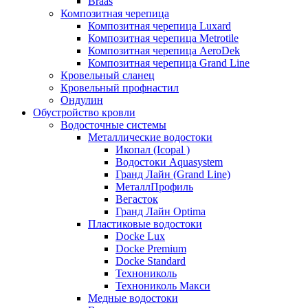
Braas
Композитная черепица
Композитная черепица Luxard
Композитная черепица Metrotile
Композитная черепица AeroDek
Композитная черепица Grand Line
Кровельный сланец
Кровельный профнастил
Ондулин
Обустройство кровли
Водосточные системы
Металлические водостоки
Икопал (Icopal )
Водостоки Aquasystem
Гранд Лайн (Grand Line)
МеталлПрофиль
Вегасток
Гранд Лайн Optima
Пластиковые водостоки
Docke Lux
Docke Premium
Docke Standard
Технониколь
Технониколь Макси
Медные водостоки