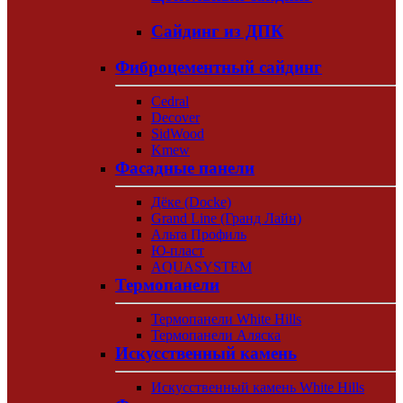
Сайдинг из ДПК
Фиброцементный сайдинг
Cedral
Decover
SidWood
Kmew
Фасадные панели
Дёке (Docke)
Grand Line (Гранд Лайн)
Альта Профиль
Ю-пласт
AQUASYSTEM
Термопанели
Термопанели White Hills
Термопанели Аляска
Искусственный камень
Искусственный камень White Hills