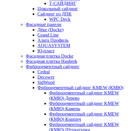
Т-САЙДИНГ
Цокольный сайдинг
Сайдинг из ДПК
WPC Deck
Фасадные панели
Дёке (Docke)
Grand Line
Альта Профиль
AQUASYSTEM
Ю-пласт
Фасадная плитка Docke
Фасадная плитка Hauberk
Фиброцементный сайдинг
Cedral
Decower
SidWood
Фиброцементный сайдинг KMEW (КМЮ)
Фиброцементный сайдинг KMEW
(КМЮ) Дерево
Фиброцементный сайдинг KMEW
(КМЮ) Камень
Фиброцементный сайдинг KMEW
(КМЮ) Кирпич
Фиброцементный сайдинг KMEW
(КМЮ) Штукатурка