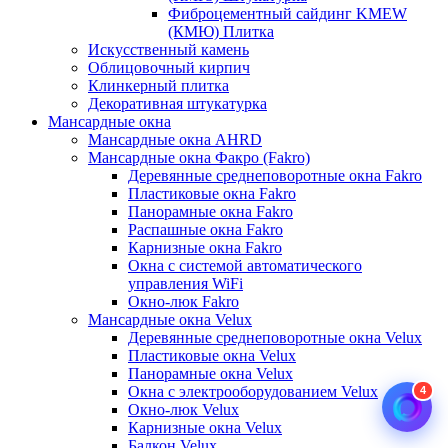
Фиброцементный сайдинг KMEW
(КМЮ) Плитка
Искусственный камень
Облицовочный кирпич
Клинкерный плитка
Декоративная штукатурка
Мансардные окна
Мансардные окна AHRD
Мансардные окна Факро (Fakro)
Деревянные среднеповоротные окна Fakro
Пластиковые окна Fakro
Панорамные окна Fakro
Распашные окна Fakro
Карнизные окна Fakro
Окна с системой автоматического
управления WiFi
Окно-люк Fakro
Мансардные окна Velux
Деревянные среднеповоротные окна Velux
Пластиковые окна Velux
Панорамные окна Velux
Окна с электрооборудованием Velux
4
Окно-люк Velux
Карнизные окна Velux
Балкон Velux