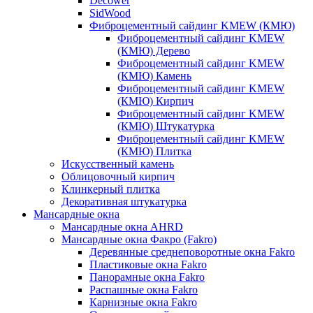
Decower
SidWood
Фиброцементный сайдинг KMEW (КМЮ)
Фиброцементный сайдинг KMEW
(КМЮ) Дерево
Фиброцементный сайдинг KMEW
(КМЮ) Камень
Фиброцементный сайдинг KMEW
(КМЮ) Кирпич
Фиброцементный сайдинг KMEW
(КМЮ) Штукатурка
Фиброцементный сайдинг KMEW
(КМЮ) Плитка
Искусственный камень
Облицовочный кирпич
Клинкерный плитка
Декоративная штукатурка
Мансардные окна
Мансардные окна AHRD
Мансардные окна Факро (Fakro)
Деревянные среднеповоротные окна Fakro
Пластиковые окна Fakro
Панорамные окна Fakro
Распашные окна Fakro
Карнизные окна Fakro