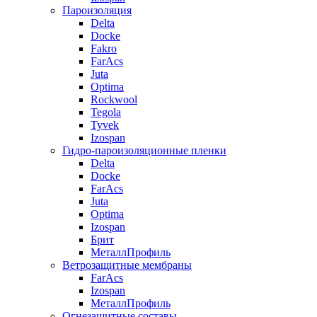
Пароизоляция
Delta
Docke
Fakro
FarAcs
Juta
Optima
Rockwool
Tegola
Tyvek
Izospan
Гидро-пароизоляционные пленки
Delta
Docke
FarAcs
Juta
Optima
Izospan
Брит
МеталлПрофиль
Ветрозащитные мембраны
FarAcs
Izospan
МеталлПрофиль
Огнезащитные составы