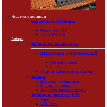
Чердачные лестницы
Чердачные лестницы
Факро (FAKRO)
Дёке (DÖCKE)
Заборы
Заборы из штакетника
Штакетник металлический
МеталлПрофиль
Grand Line
Евро штакетник на забор
Заборы
Заборы из профнастила
Модульные заборы
Заборы из сварных панелей
Заборная доска из ДПК
Террапол
WPC Deck