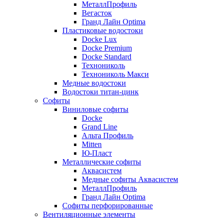
МеталлПрофиль
Вегасток
Гранд Лайн Optima
Пластиковые водостоки
Docke Lux
Docke Premium
Docke Standard
Технониколь
Технониколь Макси
Медные водостоки
Водостоки титан-цинк
Софиты
Виниловые софиты
Docke
Grand Line
Альта Профиль
Mitten
Ю-Пласт
Металлические софиты
Аквасистем
Медные софиты Аквасистем
МеталлПрофиль
Гранд Лайн Optima
Софиты перфорированные
Вентиляционные элементы