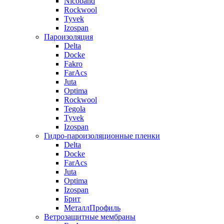
Nicoband
Rockwool
Tyvek
Izospan
Пароизоляция
Delta
Docke
Fakro
FarAcs
Juta
Optima
Rockwool
Tegola
Tyvek
Izospan
Гидро-пароизоляционные пленки
Delta
Docke
FarAcs
Juta
Optima
Izospan
Брит
МеталлПрофиль
Ветрозащитные мембраны