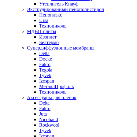
Утеплитель Кнауф
Экструдированный пенополистирол
Пеноплэкс
Ursa
Технониколь
МДВП плиты
Изоплат
Белтермо
Супердиффузионные мембраны
Delta
Docke
Fakro
Tegola
Tyvek
Izospan
МеталлПрофиль
Технониколь
Аксессуары для плёнок
Delta
Fakro
Juta
Nicoband
Rockwool
Tyvek
Izospan