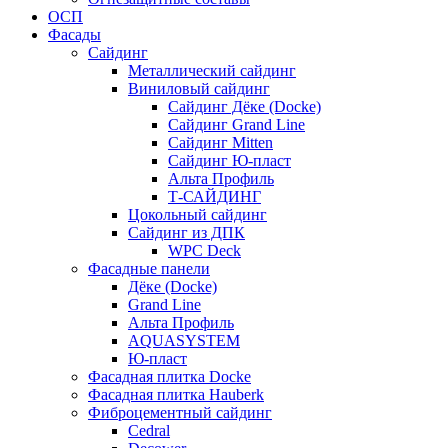
ОСП
Фасады
Сайдинг
Металлический сайдинг
Виниловый сайдинг
Сайдинг Дёке (Docke)
Сайдинг Grand Line
Сайдинг Mitten
Сайдинг Ю-пласт
Альта Профиль
Т-САЙДИНГ
Цокольный сайдинг
Сайдинг из ДПК
WPC Deck
Фасадные панели
Дёке (Docke)
Grand Line
Альта Профиль
AQUASYSTEM
Ю-пласт
Фасадная плитка Docke
Фасадная плитка Hauberk
Фиброцементный сайдинг
Cedral