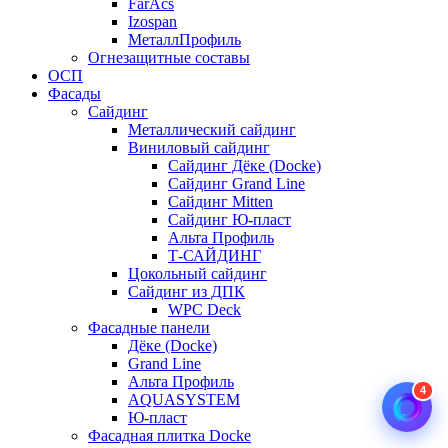
FarAcs
Izospan
МеталлПрофиль
Огнезащитные составы
ОСП
Фасады
Сайдинг
Металлический сайдинг
Виниловый сайдинг
Сайдинг Дёке (Docke)
Сайдинг Grand Line
Сайдинг Mitten
Сайдинг Ю-пласт
Альта Профиль
Т-САЙДИНГ
Цокольный сайдинг
Сайдинг из ДПК
WPC Deck
Фасадные панели
Дёке (Docke)
Grand Line
Альта Профиль
4
AQUASYSTEM
Ю-пласт
Фасадная плитка Docke