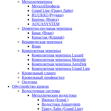
Металлочерепица
МеталлПрофиль
Grand Line (Гранд Лайн)
RUUKKI (Руукки)
Братекс (Bratex)
AQUASYSTEM
Цементно-песчаная черепица
Браас (Braas)
Криастак (Kriastak)
Керамическая черепица
Braas
Композитная черепица
Композитная черепица Luxard
Композитная черепица Metrotile
Композитная черепица AeroDek
Композитная черепица Grand Line
Кровельный сланец
Кровельный профнастил
Ондулин
Обустройство кровли
Водосточные системы
Металлические водостоки
Икопал (Icopal )
Водостоки Aquasystem
Гранд Лайн (Grand Line)