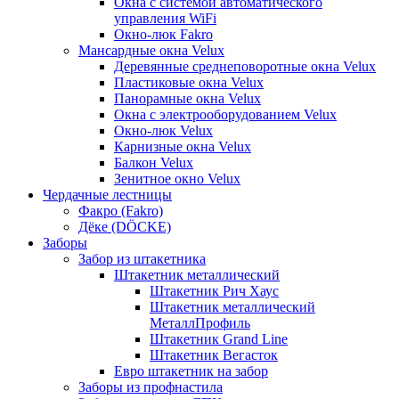
Окна с системой автоматического
управления WiFi
Окно-люк Fakro
Мансардные окна Velux
Деревянные среднеповоротные окна Velux
Пластиковые окна Velux
Панорамные окна Velux
Окна с электрооборудованием Velux
Окно-люк Velux
Карнизные окна Velux
Балкон Velux
Зенитное окно Velux
Чердачные лестницы
Факро (Fakro)
Дёке (DÖCKE)
Заборы
Забор из штакетника
Штакетник металлический
Штакетник Рич Хаус
Штакетник металлический
МеталлПрофиль
Штакетник Grand Line
Штакетник Вегасток
Евро штакетник на забор
Заборы из профнастила