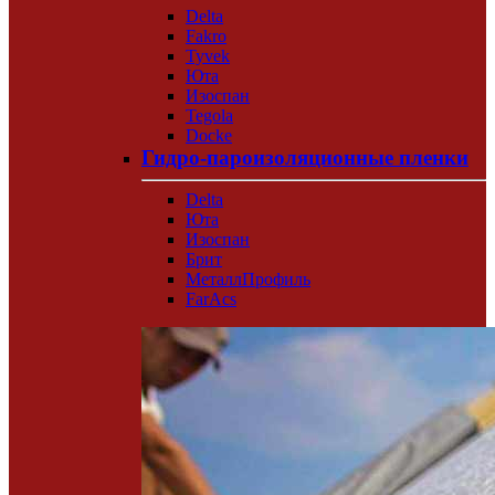
Delta
Fakro
Tyvek
Юта
Изоспан
Tegola
Docke
Гидро-пароизоляционные пленки
Delta
Юта
Изоспан
Брит
МеталлПрофиль
FarAcs