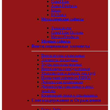
Grand Line
Альта Профиль
Mitten
Ю-Пласт
Металлические софиты
Аквасистем
Grand Line Оптима
МеталлПрофиль
Медные софиты
Вентиляционные элементы
Вентиляторы кровельные
Элементы проходные
Трубы вентиляционные
Вентиляция принудительная
Уплотнители и вороты для труб
Проходные элементы PIIPPU
Дефлекторы кровельные
Дефлекторы цокольные и вент.
решетки
Кровельные люки и примыкания
Снегозадержание и Ограждения
Гранд Лайн