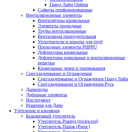
Гранд Лайн Optima
Софиты перфорированные
Вентиляционные элементы
Вентиляторы кровельные
Элементы проходные
Трубы вентиляционные
Вентиляция принудительная
Уплотнители и вороты для труб
Проходные элементы PIIPPU
Дефлекторы кровельные
Дефлекторы цокольные и вентиляционные
решетки
Кровельные люки и примыкания
Снегозадержание и Ограждения
Снегозадержание и Ограждения Гранд Лайн
Снегозадержание и Ограждения Русь
Дымоходы
Доборные элементы
Инструмент
Решения для Дачи
Утепление и изоляция
Базальтовый утеплитель
Утеплитель Роквул (rockwool)
Утеплитель Парок (Paroc)
Утеплитель Технониколь