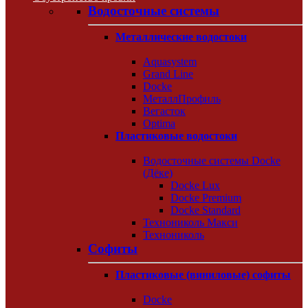
Водосточные системы
Металлические водостоки
Aquasystem
Grand Line
Docke
МеталлПрофиль
Вегасток
Optima
Пластиковые водостоки
Водосточные системы Docke
(Дёке)
Docke Lux
Docke Premium
Docke Standard
Технониколь Макси
Технониколь
Софиты
Пластиковые (виниловые) софиты
Docke