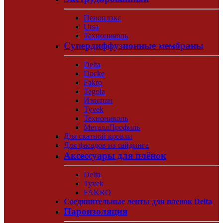
Пеноплэкс
Ursa
Технониколь
Супердиффузионные мембраны
Delta
Docke
Fakro
Tegola
Изоспан
Tyvek
Технониколь
МеталлПрофиль
Для скатной кровли
Для фасадов из сайдинга
Аксессуары для плёнок
Delta
Tyvek
FAKRO
Соединительные ленты для пленок Delta
Пароизоляция