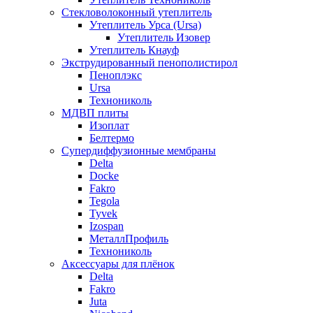
Стекловолоконный утеплитель
Утеплитель Урса (Ursa)
Утеплитель Изовер
Утеплитель Кнауф
Экструдированный пенополистирол
Пеноплэкс
Ursa
Технониколь
МДВП плиты
Изоплат
Белтермо
Супердиффузионные мембраны
Delta
Docke
Fakro
Tegola
Tyvek
Izospan
МеталлПрофиль
Технониколь
Аксессуары для плёнок
Delta
Fakro
Juta