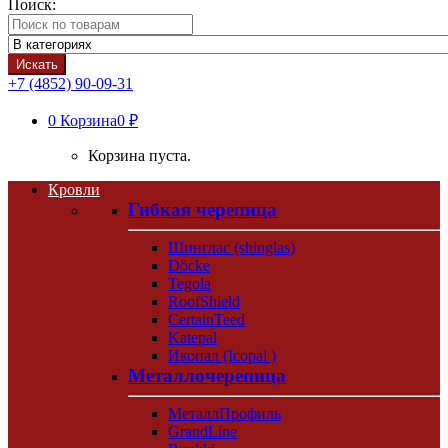
Поиск:
Искать
+7 (4852) 90-09-31
0
Корзина
0 ₽
Корзина пуста.
Кровли
Гибкая черепица
Шинглас (shinglas)
Döcke
Tegola
RoofShield
CertainTeed
Katepal
Икопал (Icopal )
Металлочерепица
МеталлПрофиль
GrandLine