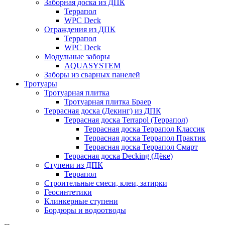
Заборная доска из ДПК
Террапол
WPC Deck
Ограждения из ДПК
Террапол
WPC Deck
Модульные заборы
AQUASYSTEM
Заборы из сварных панелей
Тротуары
Тротуарная плитка
Тротуарная плитка Браер
Террасная доска (Декинг) из ДПК
Террасная доска Terrapol (Террапол)
Террасная доска Террапол Классик
Террасная доска Террапол Практик
Террасная доска Террапол Смарт
Террасная доска Decking (Дёке)
Ступени из ДПК
Террапол
Строительные смеси, клеи, затирки
Геосинтетики
Клинкерные ступени
Бордюры и водоотводы