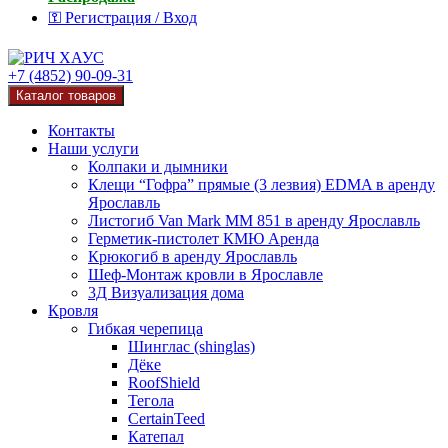
⚿ Регистрация / Вход
+7 (4852) 90-09-31
Каталог товаров
Контакты
Наши услуги
Колпаки и дымники
Клещи “Гофра” прямые (3 лезвия) EDMA в аренду
Ярославль
Листогиб Van Mark MM 851 в аренду Ярославль
Герметик-пистолет КМЮ Аренда
Крюкогиб в аренду Ярославль
Шеф-Монтаж кровли в Ярославле
3Д Визуализация дома
Кровля
Гибкая черепица
Шинглас (shinglas)
Дёке
RoofShield
Тегола
CertainTeed
Катепал