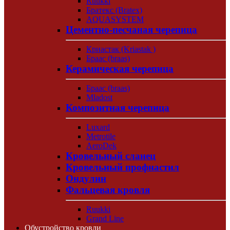
Ruukki
Братекс (Bratex)
AQUASYSTEM
Цементно-песчаная черепица
Криастак (Kriastak )
Браас (braas)
Керамическая черепица
Браас (braas)
Mladost
Композитная черепица
Luxard
Metrotile
AeroDek
Кровельный сланец
Кровельный профнастил
Ондулин
Фальцевая кровля
Ruukki
Grand Line
Обустройство кровли