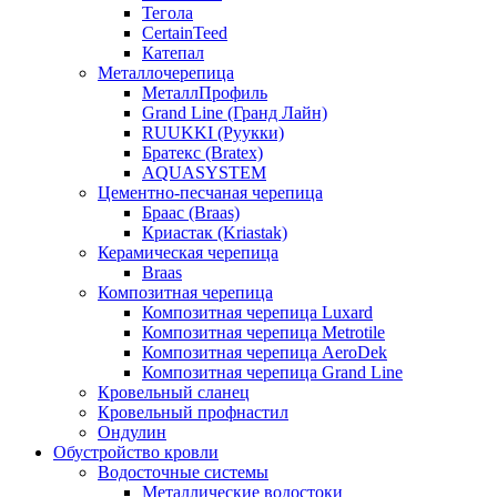
Тегола
CertainTeed
Катепал
Металлочерепица
МеталлПрофиль
Grand Line (Гранд Лайн)
RUUKKI (Руукки)
Братекс (Bratex)
AQUASYSTEM
Цементно-песчаная черепица
Браас (Braas)
Криастак (Kriastak)
Керамическая черепица
Braas
Композитная черепица
Композитная черепица Luxard
Композитная черепица Metrotile
Композитная черепица AeroDek
Композитная черепица Grand Line
Кровельный сланец
Кровельный профнастил
Ондулин
Обустройство кровли
Водосточные системы
Металлические водостоки