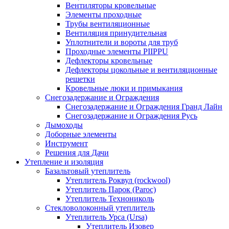
Вентиляторы кровельные
Элементы проходные
Трубы вентиляционные
Вентиляция принудительная
Уплотнители и вороты для труб
Проходные элементы PIIPPU
Дефлекторы кровельные
Дефлекторы цокольные и вентиляционные
решетки
Кровельные люки и примыкания
Снегозадержание и Ограждения
Снегозадержание и Ограждения Гранд Лайн
Снегозадержание и Ограждения Русь
Дымоходы
Доборные элементы
Инструмент
Решения для Дачи
Утепление и изоляция
Базальтовый утеплитель
Утеплитель Роквул (rockwool)
Утеплитель Парок (Paroc)
Утеплитель Технониколь
Стекловолоконный утеплитель
Утеплитель Урса (Ursa)
Утеплитель Изовер