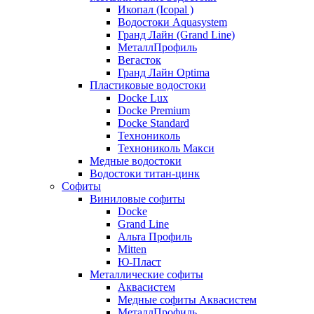
Икопал (Icopal )
Водостоки Aquasystem
Гранд Лайн (Grand Line)
МеталлПрофиль
Вегасток
Гранд Лайн Optima
Пластиковые водостоки
Docke Lux
Docke Premium
Docke Standard
Технониколь
Технониколь Макси
Медные водостоки
Водостоки титан-цинк
Софиты
Виниловые софиты
Docke
Grand Line
Альта Профиль
Mitten
Ю-Пласт
Металлические софиты
Аквасистем
Медные софиты Аквасистем
МеталлПрофиль