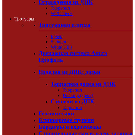
Ограждения из ДПК
Террапол
WPC Deck
Тротуары
Тротуарная плитка
Браер
Steingot
White Hills
Дренажная система Альта
Профиль
Изделия из ДПК: доски
Террасная доска из ДПК
Террапол
Decking (Дёке)
Ступени из ДПК
Террапол
Геосинтетики
Клинкерные ступени
Бордюры и водоотводы
Строительные смеси, клеи, затирки