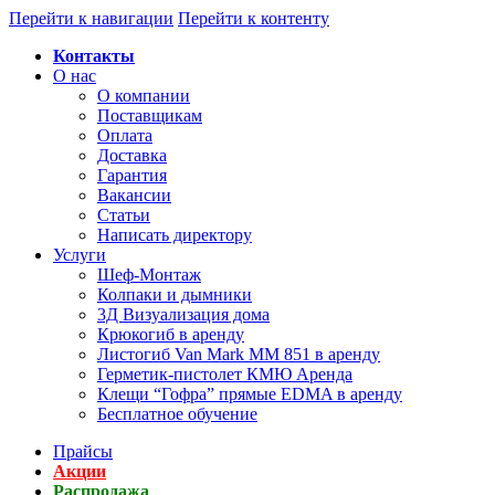
Перейти к навигации
Перейти к контенту
Контакты
О нас
О компании
Поставщикам
Оплата
Доставка
Гарантия
Вакансии
Статьи
Написать директору
Услуги
Шеф-Монтаж
Колпаки и дымники
3Д Визуализация дома
Крюкогиб в аренду
Листогиб Van Mark MM 851 в аренду
Герметик-пистолет КМЮ Аренда
Клещи “Гофра” прямые EDMA в аренду
Бесплатное обучение
Прайсы
Акции
Распродажа