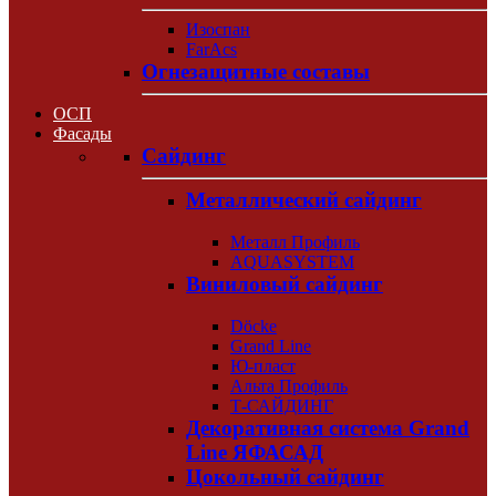
Изоспан
FarAcs
Огнезащитные составы
ОСП
Фасады
Сайдинг
Металлический сайдинг
Металл Профиль
AQUASYSTEM
Виниловый сайдинг
Döcke
Grand Line
Ю-пласт
Альта Профиль
Т-САЙДИНГ
Декоративная система Grand
Line ЯФАСАД
Цокольный сайдинг