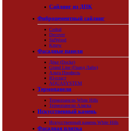
Сайдинг из ДПК
Фиброцементный сайдинг
Cedral
Decover
SidWood
Kmew
Фасадные панели
Дёке (Docke)
Grand Line (Гранд Лайн)
Альта Профиль
Ю-пласт
AQUASYSTEM
Термопанели
Термопанели White Hills
Термопанели Аляска
Искусственный камень
Искусственный камень White Hills
Фасадная плитка