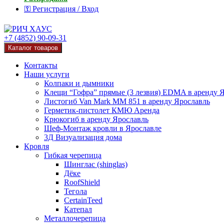
⚿ Регистрация / Вход
+7 (4852) 90-09-31
Каталог товаров
Контакты
Наши услуги
Колпаки и дымники
Клещи “Гофра” прямые (3 лезвия) EDMA в аренду 
Листогиб Van Mark MM 851 в аренду Ярославль
Герметик-пистолет КМЮ Аренда
Крюкогиб в аренду Ярославль
Шеф-Монтаж кровли в Ярославле
3Д Визуализация дома
Кровля
Гибкая черепица
Шинглас (shinglas)
Дёке
RoofShield
Тегола
CertainTeed
Катепал
Металлочерепица