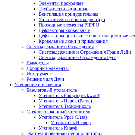
Элементы проходные
Трубы вентиляционные
Вентиляция принудительная
Уплотнители и вороты для труб
Проходные элементы PIIPPU
Дефлекторы кровельные
Дефлекторы цокольные и вентиляционные ре
Кровельные люки и примыкания
Снегозадержание и Ограждения
Снегозадержание и Ограждения Гранд Лайн
Снегозадержание и Ограждения Русь
Дымоходы
Доборные элементы
Инструмент
Решения для Дачи
Утепление и изоляция
Базальтовый утеплитель
Утеплитель Роквул (rockwool)
Утеплитель Парок (Paroc)
Утеплитель Технониколь
Стекловолоконный утеплитель
Утеплитель Урса (Ursa)
Утеплитель Изовер
Утеплитель Кнауф
Экструдированный пенополистирол