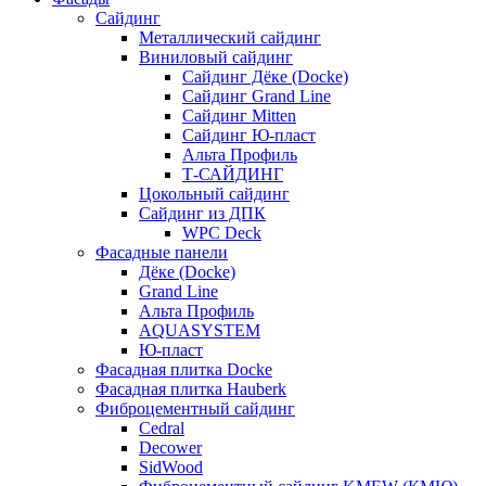
Сайдинг
Металлический сайдинг
Виниловый сайдинг
Сайдинг Дёке (Docke)
Сайдинг Grand Line
Сайдинг Mitten
Сайдинг Ю-пласт
Альта Профиль
Т-САЙДИНГ
Цокольный сайдинг
Сайдинг из ДПК
WPC Deck
Фасадные панели
Дёке (Docke)
Grand Line
Альта Профиль
AQUASYSTEM
Ю-пласт
Фасадная плитка Docke
Фасадная плитка Hauberk
Фиброцементный сайдинг
Cedral
Decower
SidWood