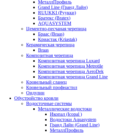
МеталлПрофиль
Grand Line (Гранд Лайн)
RUUKKI (Руукки)
Братекс (Bratex)
AQUASYSTEM
Цементно-песчаная черепица
Браас (Braas)
Криастак (Kriastak)
Керамическая черепица
Braas
Композитная черепица
Композитная черепица Luxard
Композитная черепица Metrotile
Композитная черепица AeroDek
Композитная черепица Grand Line
Кровельный сланец
Кровельный профнастил
Ондулин
Обустройство кровли
Водосточные системы
Металлические водостоки
Икопал (Icopal )
Водостоки Aquasystem
Гранд Лайн (Grand Line)
МеталлПрофиль