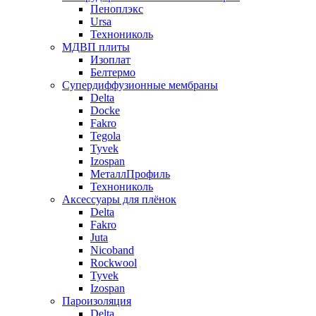
Пеноплэкс
Ursa
Технониколь
МДВП плиты
Изоплат
Белтермо
Супердиффузионные мембраны
Delta
Docke
Fakro
Tegola
Tyvek
Izospan
МеталлПрофиль
Технониколь
Аксессуары для плёнок
Delta
Fakro
Juta
Nicoband
Rockwool
Tyvek
Izospan
Пароизоляция
Delta