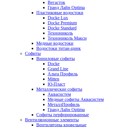
Вегасток
Гранд Лайн Optima
Пластиковые водостоки
Docke Lux
Docke Premium
Docke Standard
Технониколь
Технониколь Макси
Медные водостоки
Водостоки титан-цинк
Софиты
Виниловые софиты
Docke
Grand Line
Альта Профиль
Mitten
Ю-Пласт
Металлические софиты
Аквасистем
Медные софиты Аквасистем
МеталлПрофиль
Гранд Лайн Optima
Софиты перфорированные
Вентиляционные элементы
Вентиляторы кровельные