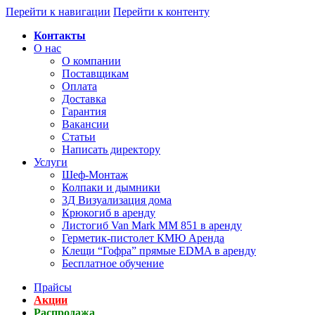
Перейти к навигации
Перейти к контенту
Контакты
О нас
О компании
Поставщикам
Оплата
Доставка
Гарантия
Вакансии
Статьи
Написать директору
Услуги
Шеф-Монтаж
Колпаки и дымники
3Д Визуализация дома
Крюкогиб в аренду
Листогиб Van Mark MM 851 в аренду
Герметик-пистолет КМЮ Аренда
Клещи “Гофра” прямые EDMA в аренду
Бесплатное обучение
Прайсы
Акции
Распродажа