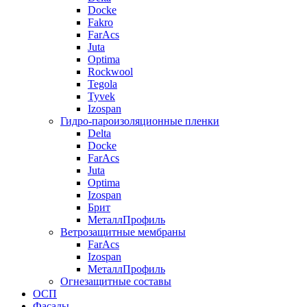
Docke
Fakro
FarAcs
Juta
Optima
Rockwool
Tegola
Tyvek
Izospan
Гидро-пароизоляционные пленки
Delta
Docke
FarAcs
Juta
Optima
Izospan
Брит
МеталлПрофиль
Ветрозащитные мембраны
FarAcs
Izospan
МеталлПрофиль
Огнезащитные составы
ОСП
Фасады