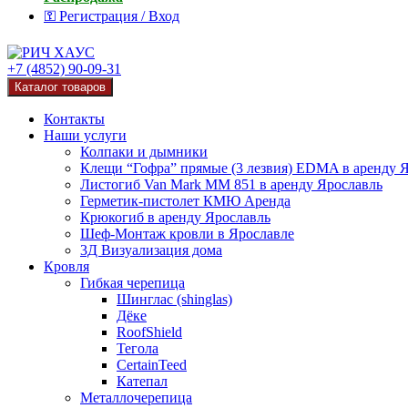
⚿ Регистрация / Вход
+7 (4852) 90-09-31
Каталог товаров
Контакты
Наши услуги
Колпаки и дымники
Клещи “Гофра” прямые (3 лезвия) EDMA в аренду 
Листогиб Van Mark MM 851 в аренду Ярославль
Герметик-пистолет КМЮ Аренда
Крюкогиб в аренду Ярославль
Шеф-Монтаж кровли в Ярославле
3Д Визуализация дома
Кровля
Гибкая черепица
Шинглас (shinglas)
Дёке
RoofShield
Тегола
CertainTeed
Катепал
Металлочерепица