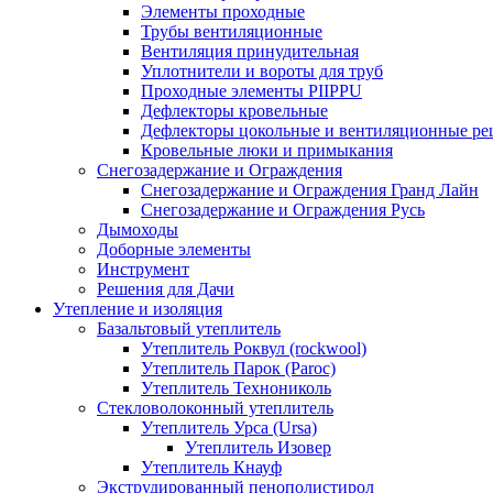
Элементы проходные
Трубы вентиляционные
Вентиляция принудительная
Уплотнители и вороты для труб
Проходные элементы PIIPPU
Дефлекторы кровельные
Дефлекторы цокольные и вентиляционные ре
Кровельные люки и примыкания
Снегозадержание и Ограждения
Снегозадержание и Ограждения Гранд Лайн
Снегозадержание и Ограждения Русь
Дымоходы
Доборные элементы
Инструмент
Решения для Дачи
Утепление и изоляция
Базальтовый утеплитель
Утеплитель Роквул (rockwool)
Утеплитель Парок (Paroc)
Утеплитель Технониколь
Стекловолоконный утеплитель
Утеплитель Урса (Ursa)
Утеплитель Изовер
Утеплитель Кнауф
Экструдированный пенополистирол