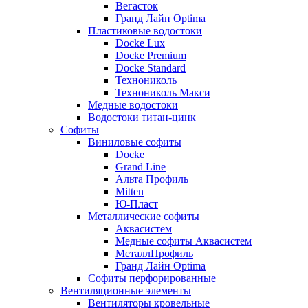
Вегасток
Гранд Лайн Optima
Пластиковые водостоки
Docke Lux
Docke Premium
Docke Standard
Технониколь
Технониколь Макси
Медные водостоки
Водостоки титан-цинк
Софиты
Виниловые софиты
Docke
Grand Line
Альта Профиль
Mitten
Ю-Пласт
Металлические софиты
Аквасистем
Медные софиты Аквасистем
МеталлПрофиль
Гранд Лайн Optima
Софиты перфорированные
Вентиляционные элементы
Вентиляторы кровельные