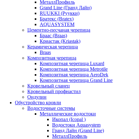
МеталлПрофиль
Grand Line (Гранд Лайн)
RUUKKI (Руукки)
Братекс (Bratex)
AQUASYSTEM
Цементно-песчаная черепица
Браас (Braas)
Криастак (Kriastak)
Керамическая черепица
Braas
Композитная черепица
Композитная черепица Luxard
Композитная черепица Metrotile
Композитная черепица AeroDek
Композитная черепица Grand Line
Кровельный сланец
Кровельный профнастил
Ондулин
Обустройство кровли
Водосточные системы
Металлические водостоки
Икопал (Icopal )
Водостоки Aquasystem
Гранд Лайн (Grand Line)
МеталлПрофиль