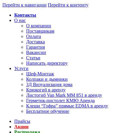
Перейти к навигации
Перейти к контенту
Контакты
О нас
О компании
Поставщикам
Оплата
Доставка
Гарантия
Вакансии
Статьи
Написать директору
Услуги
Шеф-Монтаж
Колпаки и дымники
3Д Визуализация дома
Крюкогиб в аренду
Листогиб Van Mark MM 851 в аренду
Герметик-пистолет КМЮ Аренда
Клещи “Гофра” прямые EDMA в аренду
Бесплатное обучение
Прайсы
Акции
Распродажа