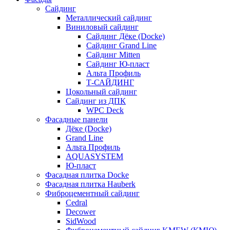
Сайдинг
Металлический сайдинг
Виниловый сайдинг
Сайдинг Дёке (Docke)
Сайдинг Grand Line
Сайдинг Mitten
Сайдинг Ю-пласт
Альта Профиль
Т-САЙДИНГ
Цокольный сайдинг
Сайдинг из ДПК
WPC Deck
Фасадные панели
Дёке (Docke)
Grand Line
Альта Профиль
AQUASYSTEM
Ю-пласт
Фасадная плитка Docke
Фасадная плитка Hauberk
Фиброцементный сайдинг
Cedral
Decower
SidWood