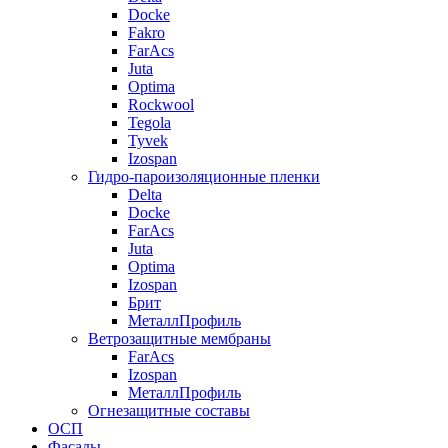
Docke
Fakro
FarAcs
Juta
Optima
Rockwool
Tegola
Tyvek
Izospan
Гидро-пароизоляционные пленки
Delta
Docke
FarAcs
Juta
Optima
Izospan
Брит
МеталлПрофиль
Ветрозащитные мембраны
FarAcs
Izospan
МеталлПрофиль
Огнезащитные составы
ОСП
Фасады