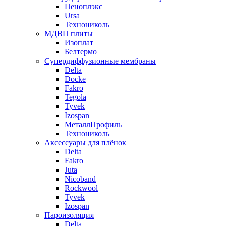
Пеноплэкс
Ursa
Технониколь
МДВП плиты
Изоплат
Белтермо
Супердиффузионные мембраны
Delta
Docke
Fakro
Tegola
Tyvek
Izospan
МеталлПрофиль
Технониколь
Аксессуары для плёнок
Delta
Fakro
Juta
Nicoband
Rockwool
Tyvek
Izospan
Пароизоляция
Delta