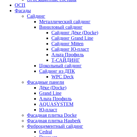
ОСП
Фасады
Сайдинг
Металлический сайдинг
Виниловый сайдинг
Сайдинг Дёке (Docke)
Сайдинг Grand Line
Сайдинг Mitten
Сайдинг Ю-пласт
Альта Профиль
Т-САЙДИНГ
Цокольный сайдинг
Сайдинг из ДПК
WPC Deck
Фасадные панели
Дёке (Docke)
Grand Line
Альта Профиль
AQUASYSTEM
Ю-пласт
Фасадная плитка Docke
Фасадная плитка Hauberk
Фиброцементный сайдинг
Cedral