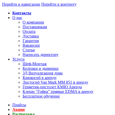
Перейти к навигации
Перейти к контенту
Контакты
О нас
О компании
Поставщикам
Оплата
Доставка
Гарантия
Вакансии
Статьи
Написать директору
Услуги
Шеф-Монтаж
Колпаки и дымники
3Д Визуализация дома
Крюкогиб в аренду
Листогиб Van Mark MM 851 в аренду
Герметик-пистолет КМЮ Аренда
Клещи “Гофра” прямые EDMA в аренду
Бесплатное обучение
Прайсы
Акции
Распродажа