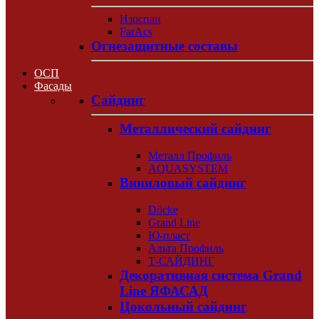
Изоспан
FarAcs
Огнезащитные составы
ОСП
Фасады
Сайдинг
Металлический сайдинг
Металл Профиль
AQUASYSTEM
Виниловый сайдинг
Döcke
Grand Line
Ю-пласт
Альта Профиль
Т-САЙДИНГ
Декоративная система Grand
Line ЯФАСАД
Цокольный сайдинг