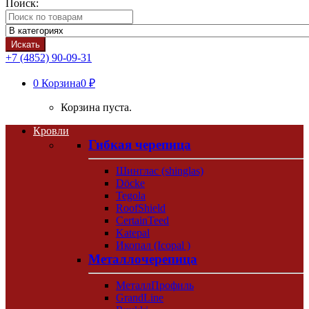
Поиск:
Искать
+7 (4852) 90-09-31
0
Корзина
0 ₽
Корзина пуста.
Кровли
Гибкая черепица
Шинглас (shinglas)
Döcke
Tegola
RoofShield
CertainTeed
Katepal
Икопал (Icopal )
Металлочерепица
МеталлПрофиль
GrandLine