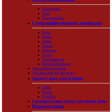
Пеноплэкс
Ursa
Технониколь
Супердиффузионные мембраны
Delta
Docke
Fakro
Tegola
Изоспан
Tyvek
Технониколь
МеталлПрофиль
Для скатной кровли
Для фасадов из сайдинга
Аксессуары для плёнок
Delta
Tyvek
FAKRO
Соединительные ленты для пленок Delta
Пароизоляция