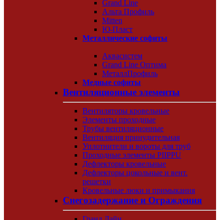
Grand Line
Альта Профиль
Mitten
Ю-Пласт
Металлические софиты
Аквасистем
Grand Line Оптима
МеталлПрофиль
Медные софиты
Вентиляционные элементы
Вентиляторы кровельные
Элементы проходные
Трубы вентиляционные
Вентиляция принудительная
Уплотнители и вороты для труб
Проходные элементы PIIPPU
Дефлекторы кровельные
Дефлекторы цокольные и вент.
решетки
Кровельные люки и примыкания
Снегозадержание и Ограждения
Гранд Лайн