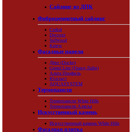
Сайдинг из ДПК
Фиброцементный сайдинг
Cedral
Decover
SidWood
Kmew
Фасадные панели
Дёке (Docke)
Grand Line (Гранд Лайн)
Альта Профиль
Ю-пласт
AQUASYSTEM
Термопанели
Термопанели White Hills
Термопанели Аляска
Искусственный камень
Искусственный камень White Hills
Фасадная плитка