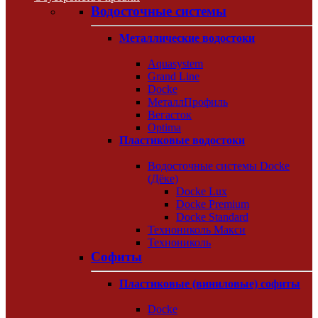
Водосточные системы
Металлические водостоки
Aquasystem
Grand Line
Docke
МеталлПрофиль
Вегасток
Optima
Пластиковые водостоки
Водосточные системы Docke
(Дёке)
Docke Lux
Docke Premium
Docke Standard
Технониколь Макси
Технониколь
Софиты
Пластиковые (виниловые) софиты
Docke