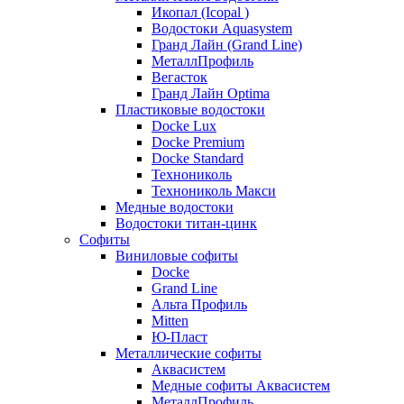
Икопал (Icopal )
Водостоки Aquasystem
Гранд Лайн (Grand Line)
МеталлПрофиль
Вегасток
Гранд Лайн Optima
Пластиковые водостоки
Docke Lux
Docke Premium
Docke Standard
Технониколь
Технониколь Макси
Медные водостоки
Водостоки титан-цинк
Софиты
Виниловые софиты
Docke
Grand Line
Альта Профиль
Mitten
Ю-Пласт
Металлические софиты
Аквасистем
Медные софиты Аквасистем
МеталлПрофиль