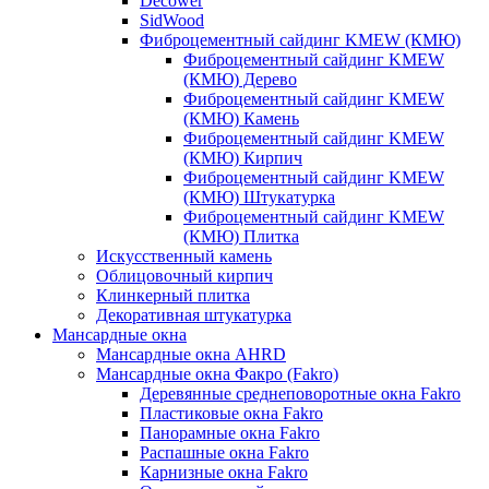
Decower
SidWood
Фиброцементный сайдинг KMEW (КМЮ)
Фиброцементный сайдинг KMEW
(КМЮ) Дерево
Фиброцементный сайдинг KMEW
(КМЮ) Камень
Фиброцементный сайдинг KMEW
(КМЮ) Кирпич
Фиброцементный сайдинг KMEW
(КМЮ) Штукатурка
Фиброцементный сайдинг KMEW
(КМЮ) Плитка
Искусственный камень
Облицовочный кирпич
Клинкерный плитка
Декоративная штукатурка
Мансардные окна
Мансардные окна AHRD
Мансардные окна Факро (Fakro)
Деревянные среднеповоротные окна Fakro
Пластиковые окна Fakro
Панорамные окна Fakro
Распашные окна Fakro
Карнизные окна Fakro