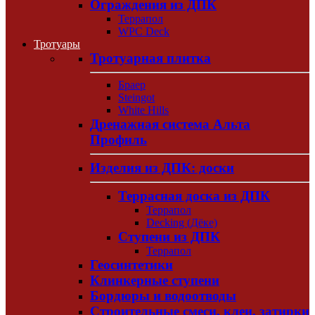
Ограждения из ДПК
Террапол
WPC Deck
Тротуары
Тротуарная плитка
Браер
Steingot
White Hills
Дренажная система Альта
Профиль
Изделия из ДПК: доски
Террасная доска из ДПК
Террапол
Decking (Дёке)
Ступени из ДПК
Террапол
Геосинтетики
Клинкерные ступени
Бордюры и водоотводы
Строительные смеси, клеи, затирки