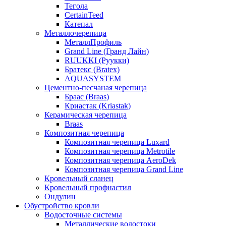
Тегола
CertainTeed
Катепал
Металлочерепица
МеталлПрофиль
Grand Line (Гранд Лайн)
RUUKKI (Руукки)
Братекс (Bratex)
AQUASYSTEM
Цементно-песчаная черепица
Браас (Braas)
Криастак (Kriastak)
Керамическая черепица
Braas
Композитная черепица
Композитная черепица Luxard
Композитная черепица Metrotile
Композитная черепица AeroDek
Композитная черепица Grand Line
Кровельный сланец
Кровельный профнастил
Ондулин
Обустройство кровли
Водосточные системы
Металлические водостоки