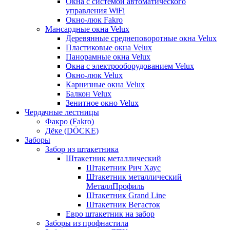
Окна с системой автоматического
управления WiFi
Окно-люк Fakro
Мансардные окна Velux
Деревянные среднеповоротные окна Velux
Пластиковые окна Velux
Панорамные окна Velux
Окна с электрооборудованием Velux
Окно-люк Velux
Карнизные окна Velux
Балкон Velux
Зенитное окно Velux
Чердачные лестницы
Факро (Fakro)
Дёке (DÖCKE)
Заборы
Забор из штакетника
Штакетник металлический
Штакетник Рич Хаус
Штакетник металлический
МеталлПрофиль
Штакетник Grand Line
Штакетник Вегасток
Евро штакетник на забор
Заборы из профнастила