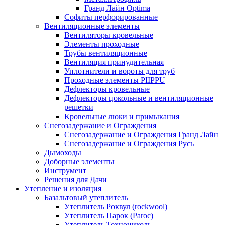
Гранд Лайн Optima
Софиты перфорированные
Вентиляционные элементы
Вентиляторы кровельные
Элементы проходные
Трубы вентиляционные
Вентиляция принудительная
Уплотнители и вороты для труб
Проходные элементы PIIPPU
Дефлекторы кровельные
Дефлекторы цокольные и вентиляционные
решетки
Кровельные люки и примыкания
Снегозадержание и Ограждения
Снегозадержание и Ограждения Гранд Лайн
Снегозадержание и Ограждения Русь
Дымоходы
Доборные элементы
Инструмент
Решения для Дачи
Утепление и изоляция
Базальтовый утеплитель
Утеплитель Роквул (rockwool)
Утеплитель Парок (Paroc)
Утеплитель Технониколь