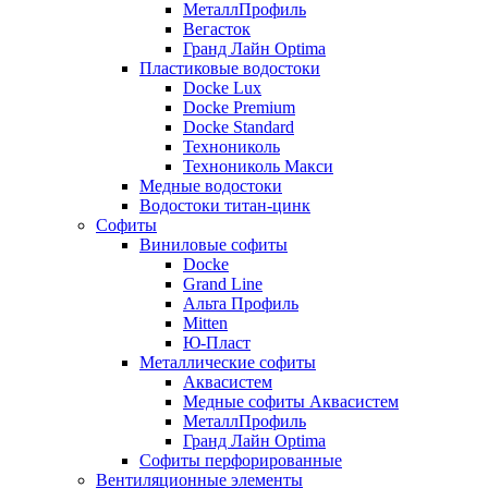
МеталлПрофиль
Вегасток
Гранд Лайн Optima
Пластиковые водостоки
Docke Lux
Docke Premium
Docke Standard
Технониколь
Технониколь Макси
Медные водостоки
Водостоки титан-цинк
Софиты
Виниловые софиты
Docke
Grand Line
Альта Профиль
Mitten
Ю-Пласт
Металлические софиты
Аквасистем
Медные софиты Аквасистем
МеталлПрофиль
Гранд Лайн Optima
Софиты перфорированные
Вентиляционные элементы