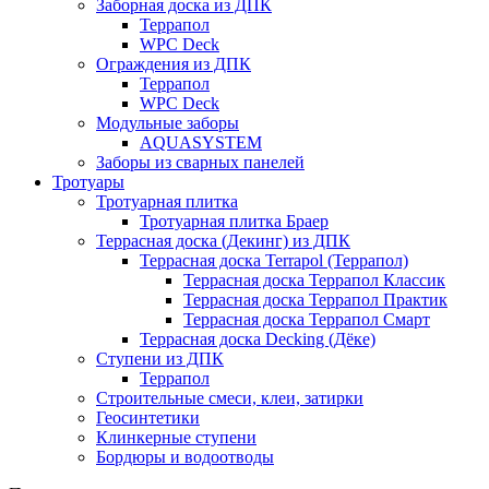
Заборная доска из ДПК
Террапол
WPC Deck
Ограждения из ДПК
Террапол
WPC Deck
Модульные заборы
AQUASYSTEM
Заборы из сварных панелей
Тротуары
Тротуарная плитка
Тротуарная плитка Браер
Террасная доска (Декинг) из ДПК
Террасная доска Terrapol (Террапол)
Террасная доска Террапол Классик
Террасная доска Террапол Практик
Террасная доска Террапол Смарт
Террасная доска Decking (Дёке)
Ступени из ДПК
Террапол
Строительные смеси, клеи, затирки
Геосинтетики
Клинкерные ступени
Бордюры и водоотводы