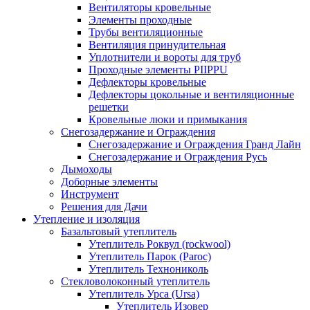
Вентиляторы кровельные
Элементы проходные
Трубы вентиляционные
Вентиляция принудительная
Уплотнители и вороты для труб
Проходные элементы PIIPPU
Дефлекторы кровельные
Дефлекторы цокольные и вентиляционные
решетки
Кровельные люки и примыкания
Снегозадержание и Ограждения
Снегозадержание и Ограждения Гранд Лайн
Снегозадержание и Ограждения Русь
Дымоходы
Доборные элементы
Инструмент
Решения для Дачи
Утепление и изоляция
Базальтовый утеплитель
Утеплитель Роквул (rockwool)
Утеплитель Парок (Paroc)
Утеплитель Технониколь
Стекловолоконный утеплитель
Утеплитель Урса (Ursa)
Утеплитель Изовер