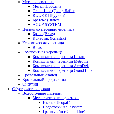
Металлочерепица
МеталлПрофиль
Grand Line (Гранд Лайн)
RUUKKI (Руукки)
Братекс (Bratex)
AQUASYSTEM
Цементно-песчаная черепица
Браас (Braas)
Криастак (Kriastak)
Керамическая черепица
Braas
Композитная черепица
Композитная черепица Luxard
Композитная черепица Metrotile
Композитная черепица AeroDek
Композитная черепица Grand Line
Кровельный сланец
Кровельный профнастил
Ондулин
Обустройство кровли
Водосточные системы
Металлические водостоки
Икопал (Icopal )
Водостоки Aquasystem
Гранд Лайн (Grand Line)