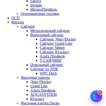
FarAcs
Izospan
МеталлПрофиль
Огнезащитные составы
ОСП
Фасады
Сайдинг
Металлический сайдинг
Виниловый сайдинг
Сайдинг Дёке (Docke)
Сайдинг Grand Line
Сайдинг Mitten
Сайдинг Ю-пласт
Альта Профиль
Т-САЙДИНГ
Цокольный сайдинг
Сайдинг из ДПК
WPC Deck
Фасадные панели
Дёке (Docke)
Grand Line
Альта Профиль
4
AQUASYSTEM
Ю-пласт
Фасадная плитка Docke