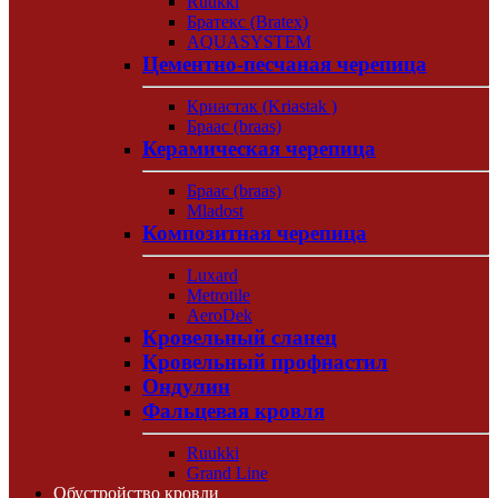
Ruukki
Братекс (Bratex)
AQUASYSTEM
Цементно-песчаная черепица
Криастак (Kriastak )
Браас (braas)
Керамическая черепица
Браас (braas)
Mladost
Композитная черепица
Luxard
Metrotile
AeroDek
Кровельный сланец
Кровельный профнастил
Ондулин
Фальцевая кровля
Ruukki
Grand Line
Обустройство кровли