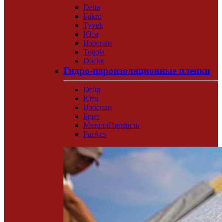
Delta
Fakro
Tyvek
Юта
Изоспан
Tegola
Docke
Гидро-пароизоляционные пленки
Delta
Юта
Изоспан
Брит
МеталлПрофиль
FarAcs