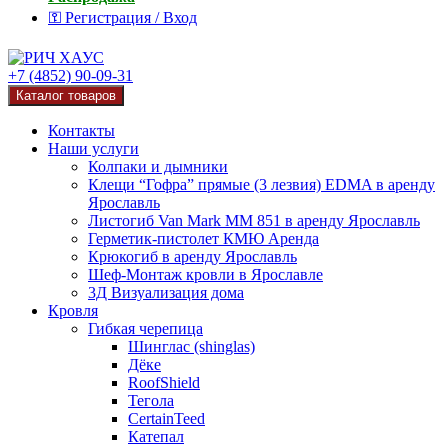
⚿ Регистрация / Вход
+7 (4852) 90-09-31
Каталог товаров
Контакты
Наши услуги
Колпаки и дымники
Клещи “Гофра” прямые (3 лезвия) EDMA в аренду
Ярославль
Листогиб Van Mark MM 851 в аренду Ярославль
Герметик-пистолет КМЮ Аренда
Крюкогиб в аренду Ярославль
Шеф-Монтаж кровли в Ярославле
3Д Визуализация дома
Кровля
Гибкая черепица
Шинглас (shinglas)
Дёке
RoofShield
Тегола
CertainTeed
Катепал