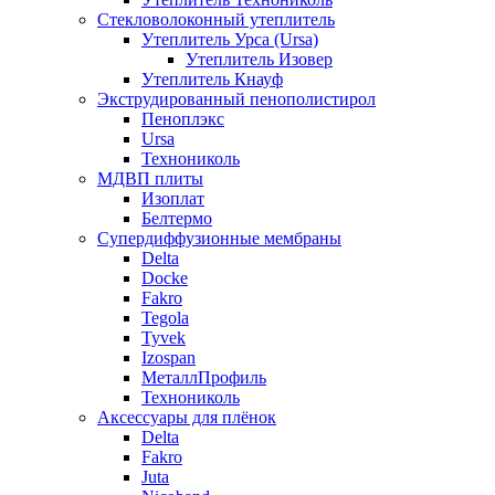
Стекловолоконный утеплитель
Утеплитель Урса (Ursa)
Утеплитель Изовер
Утеплитель Кнауф
Экструдированный пенополистирол
Пеноплэкс
Ursa
Технониколь
МДВП плиты
Изоплат
Белтермо
Супердиффузионные мембраны
Delta
Docke
Fakro
Tegola
Tyvek
Izospan
МеталлПрофиль
Технониколь
Аксессуары для плёнок
Delta
Fakro
Juta