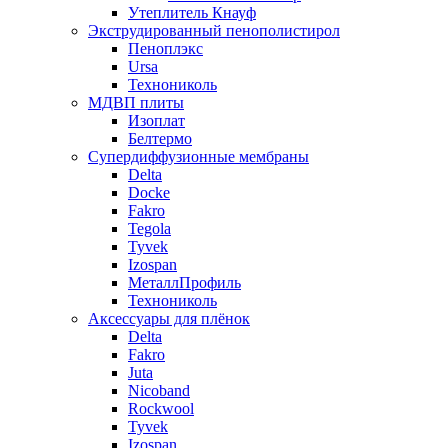
Утеплитель Кнауф
Экструдированный пенополистирол
Пеноплэкс
Ursa
Технониколь
МДВП плиты
Изоплат
Белтермо
Супердиффузионные мембраны
Delta
Docke
Fakro
Tegola
Tyvek
Izospan
МеталлПрофиль
Технониколь
Аксессуары для плёнок
Delta
Fakro
Juta
Nicoband
Rockwool
Tyvek
Izospan