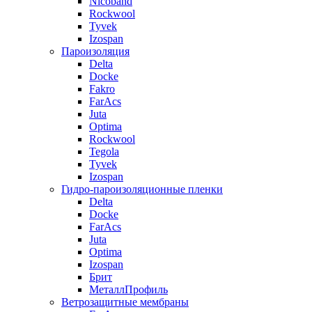
Nicoband
Rockwool
Tyvek
Izospan
Пароизоляция
Delta
Docke
Fakro
FarAcs
Juta
Optima
Rockwool
Tegola
Tyvek
Izospan
Гидро-пароизоляционные пленки
Delta
Docke
FarAcs
Juta
Optima
Izospan
Брит
МеталлПрофиль
Ветрозащитные мембраны