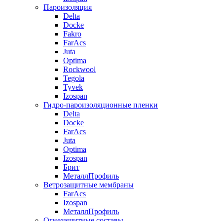
Пароизоляция
Delta
Docke
Fakro
FarAcs
Juta
Optima
Rockwool
Tegola
Tyvek
Izospan
Гидро-пароизоляционные пленки
Delta
Docke
FarAcs
Juta
Optima
Izospan
Брит
МеталлПрофиль
Ветрозащитные мембраны
FarAcs
Izospan
МеталлПрофиль
Огнезащитные составы