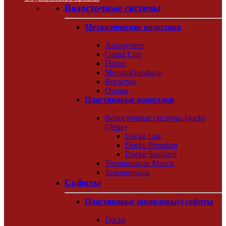
Водосточные системы
Металлические водостоки
Aquasystem
Grand Line
Docke
МеталлПрофиль
Вегасток
Optima
Пластиковые водостоки
Водосточные системы Docke
(Дёке)
Docke Lux
Docke Premium
Docke Standard
Технониколь Макси
Технониколь
Софиты
Пластиковые (виниловые) софиты
Docke