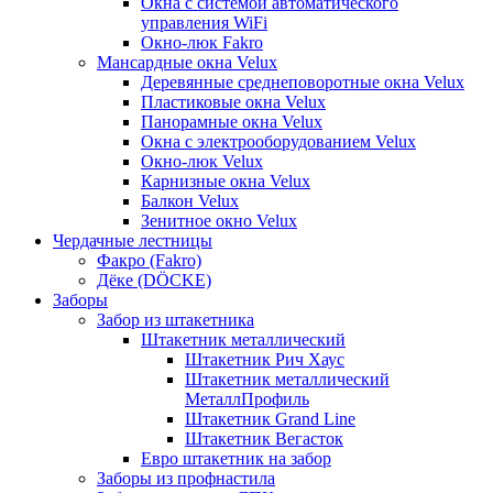
Окна с системой автоматического
управления WiFi
Окно-люк Fakro
Мансардные окна Velux
Деревянные среднеповоротные окна Velux
Пластиковые окна Velux
Панорамные окна Velux
Окна с электрооборудованием Velux
Окно-люк Velux
Карнизные окна Velux
Балкон Velux
Зенитное окно Velux
Чердачные лестницы
Факро (Fakro)
Дёке (DÖCKE)
Заборы
Забор из штакетника
Штакетник металлический
Штакетник Рич Хаус
Штакетник металлический
МеталлПрофиль
Штакетник Grand Line
Штакетник Вегасток
Евро штакетник на забор
Заборы из профнастила