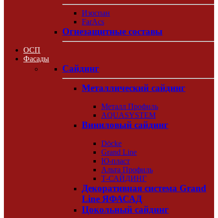
Изоспан
FarAcs
Огнезащитные составы
ОСП
Фасады
Сайдинг
Металлический сайдинг
Металл Профиль
AQUASYSTEM
Виниловый сайдинг
Döcke
Grand Line
Ю-пласт
Альта Профиль
Т-САЙДИНГ
Декоративная система Grand
Line ЯФАСАД
Цокольный сайдинг