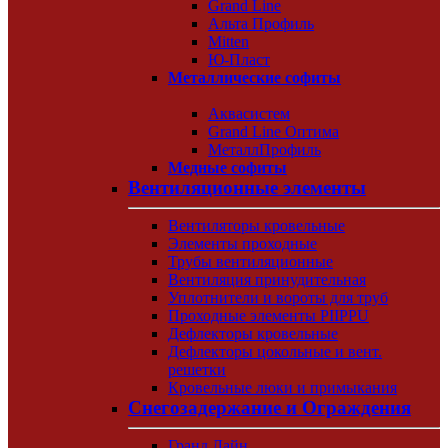
Grand Line
Альта Профиль
Mitten
Ю-Пласт
Металлические софиты
Аквасистем
Grand Line Оптима
МеталлПрофиль
Медные софиты
Вентиляционные элементы
Вентиляторы кровельные
Элементы проходные
Трубы вентиляционные
Вентиляция принудительная
Уплотнители и вороты для труб
Проходные элементы PIIPPU
Дефлекторы кровельные
Дефлекторы цокольные и вент.
решетки
Кровельные люки и примыкания
Снегозадержание и Ограждения
Гранд Лайн