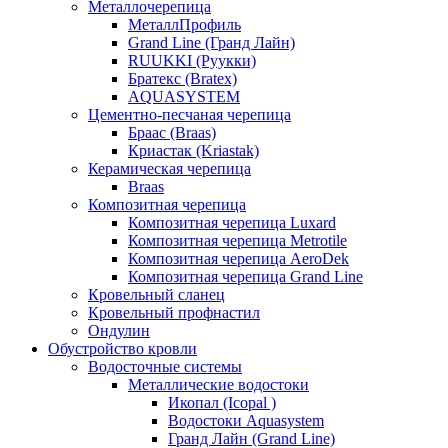
Металлочерепица
МеталлПрофиль
Grand Line (Гранд Лайн)
RUUKKI (Руукки)
Братекс (Bratex)
AQUASYSTEM
Цементно-песчаная черепица
Браас (Braas)
Криастак (Kriastak)
Керамическая черепица
Braas
Композитная черепица
Композитная черепица Luxard
Композитная черепица Metrotile
Композитная черепица AeroDek
Композитная черепица Grand Line
Кровельный сланец
Кровельный профнастил
Ондулин
Обустройство кровли
Водосточные системы
Металлические водостоки
Икопал (Icopal )
Водостоки Aquasystem
Гранд Лайн (Grand Line)