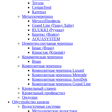
Тегола
CertainTeed
Катепал
Металлочерепица
МеталлПрофиль
Grand Line (Гранд Лайн)
RUUKKI (Руукки)
Братекс (Bratex)
AQUASYSTEM
Цементно-песчаная черепица
Браас (Braas)
Криастак (Kriastak)
Керамическая черепица
Braas
Композитная черепица
Композитная черепица Luxard
Композитная черепица Metrotile
Композитная черепица AeroDek
Композитная черепица Grand Line
Кровельный сланец
Кровельный профнастил
Ондулин
Обустройство кровли
Водосточные системы
Металлические водостоки