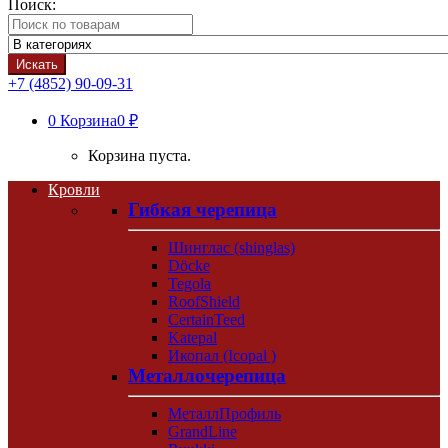
Поиск:
Искать
+7 (4852) 90-09-31
0
Корзина
0 ₽
Корзина пуста.
Кровли
Гибкая черепица
Шинглас (shinglas)
Döcke
Tegola
RoofShield
CertainTeed
Katepal
Икопал (Icopal )
Металлочерепица
МеталлПрофиль
GrandLine