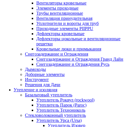
Вентиляторы кровельные
Элементы проходные
Трубы вентиляционные
Вентиляция принудительная
Уплотнители и вороты для труб
Проходные элементы PIIPPU
Дефлекторы кровельные
Дефлекторы цокольные и вентиляционные
решетки
Кровельные люки и примыкания
Снегозадержание и Ограждения
Снегозадержание и Ограждения Гранд Лайн
Снегозадержание и Ограждения Русь
Дымоходы
Доборные элементы
Инструмент
Решения для Дачи
Утепление и изоляция
Базальтовый утеплитель
Утеплитель Роквул (rockwool)
Утеплитель Парок (Paroc)
Утеплитель Технониколь
Стекловолоконный утеплитель
Утеплитель Урса (Ursa)
Утеплитель Изовер