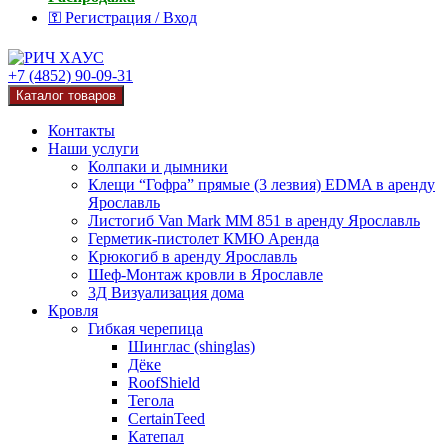
⚿ Регистрация / Вход
+7 (4852) 90-09-31
Каталог товаров
Контакты
Наши услуги
Колпаки и дымники
Клещи “Гофра” прямые (3 лезвия) EDMA в аренду
Ярославль
Листогиб Van Mark MM 851 в аренду Ярославль
Герметик-пистолет КМЮ Аренда
Крюкогиб в аренду Ярославль
Шеф-Монтаж кровли в Ярославле
3Д Визуализация дома
Кровля
Гибкая черепица
Шинглас (shinglas)
Дёке
RoofShield
Тегола
CertainTeed
Катепал