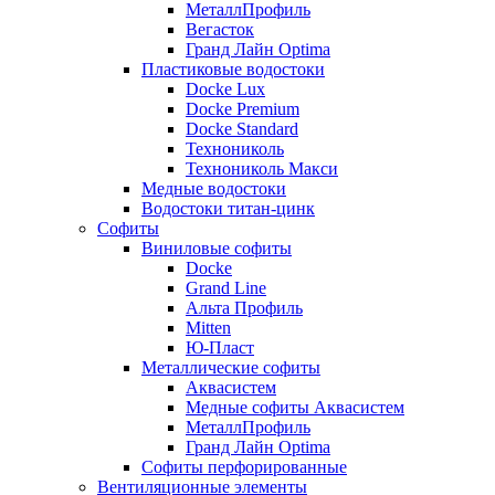
МеталлПрофиль
Вегасток
Гранд Лайн Optima
Пластиковые водостоки
Docke Lux
Docke Premium
Docke Standard
Технониколь
Технониколь Макси
Медные водостоки
Водостоки титан-цинк
Софиты
Виниловые софиты
Docke
Grand Line
Альта Профиль
Mitten
Ю-Пласт
Металлические софиты
Аквасистем
Медные софиты Аквасистем
МеталлПрофиль
Гранд Лайн Optima
Софиты перфорированные
Вентиляционные элементы