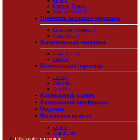
Ruukki
Братекс (Bratex)
AQUASYSTEM
Цементно-песчаная черепица
Криастак (Kriastak )
Браас (braas)
Керамическая черепица
Браас (braas)
Mladost
Композитная черепица
Luxard
Metrotile
AeroDek
Кровельный сланец
Кровельный профнастил
Ондулин
Фальцевая кровля
Ruukki
Grand Line
Обустройство кровли