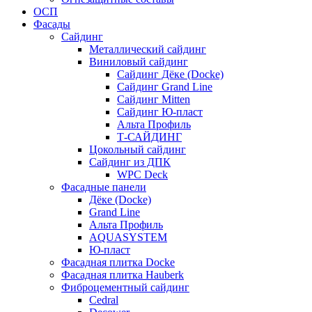
ОСП
Фасады
Сайдинг
Металлический сайдинг
Виниловый сайдинг
Сайдинг Дёке (Docke)
Сайдинг Grand Line
Сайдинг Mitten
Сайдинг Ю-пласт
Альта Профиль
Т-САЙДИНГ
Цокольный сайдинг
Сайдинг из ДПК
WPC Deck
Фасадные панели
Дёке (Docke)
Grand Line
Альта Профиль
AQUASYSTEM
Ю-пласт
Фасадная плитка Docke
Фасадная плитка Hauberk
Фиброцементный сайдинг
Cedral