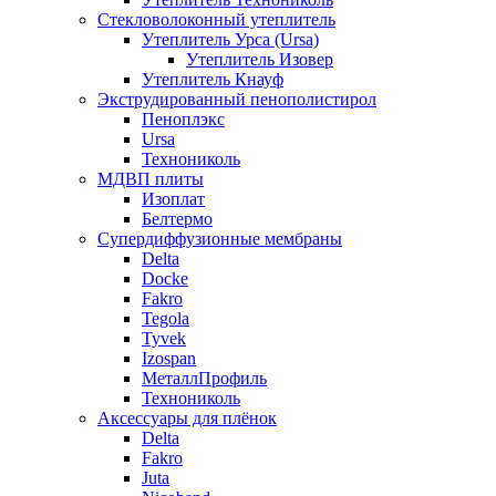
Стекловолоконный утеплитель
Утеплитель Урса (Ursa)
Утеплитель Изовер
Утеплитель Кнауф
Экструдированный пенополистирол
Пеноплэкс
Ursa
Технониколь
МДВП плиты
Изоплат
Белтермо
Супердиффузионные мембраны
Delta
Docke
Fakro
Tegola
Tyvek
Izospan
МеталлПрофиль
Технониколь
Аксессуары для плёнок
Delta
Fakro
Juta