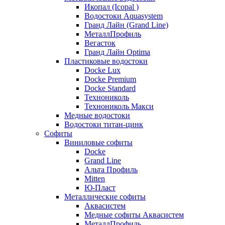
Икопал (Icopal )
Водостоки Aquasystem
Гранд Лайн (Grand Line)
МеталлПрофиль
Вегасток
Гранд Лайн Optima
Пластиковые водостоки
Docke Lux
Docke Premium
Docke Standard
Технониколь
Технониколь Макси
Медные водостоки
Водостоки титан-цинк
Софиты
Виниловые софиты
Docke
Grand Line
Альта Профиль
Mitten
Ю-Пласт
Металлические софиты
Аквасистем
Медные софиты Аквасистем
МеталлПрофиль