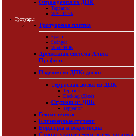
Ограждения из ДПК
Террапол
WPC Deck
Тротуары
Тротуарная плитка
Браер
Steingot
White Hills
Дренажная система Альта
Профиль
Изделия из ДПК: доски
Террасная доска из ДПК
Террапол
Decking (Дёке)
Ступени из ДПК
Террапол
Геосинтетики
Клинкерные ступени
Бордюры и водоотводы
Строительные смеси, клеи, затирки