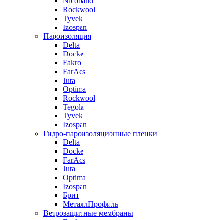
Nicoband
Rockwool
Tyvek
Izospan
Пароизоляция
Delta
Docke
Fakro
FarAcs
Juta
Optima
Rockwool
Tegola
Tyvek
Izospan
Гидро-пароизоляционные пленки
Delta
Docke
FarAcs
Juta
Optima
Izospan
Брит
МеталлПрофиль
Ветрозащитные мембраны