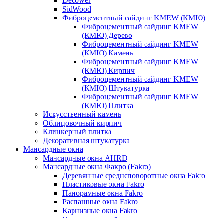
Decower
SidWood
Фиброцементный сайдинг KMEW (КМЮ)
Фиброцементный сайдинг KMEW
(КМЮ) Дерево
Фиброцементный сайдинг KMEW
(КМЮ) Камень
Фиброцементный сайдинг KMEW
(КМЮ) Кирпич
Фиброцементный сайдинг KMEW
(КМЮ) Штукатурка
Фиброцементный сайдинг KMEW
(КМЮ) Плитка
Искусственный камень
Облицовочный кирпич
Клинкерный плитка
Декоративная штукатурка
Мансардные окна
Мансардные окна AHRD
Мансардные окна Факро (Fakro)
Деревянные среднеповоротные окна Fakro
Пластиковые окна Fakro
Панорамные окна Fakro
Распашные окна Fakro
Карнизные окна Fakro