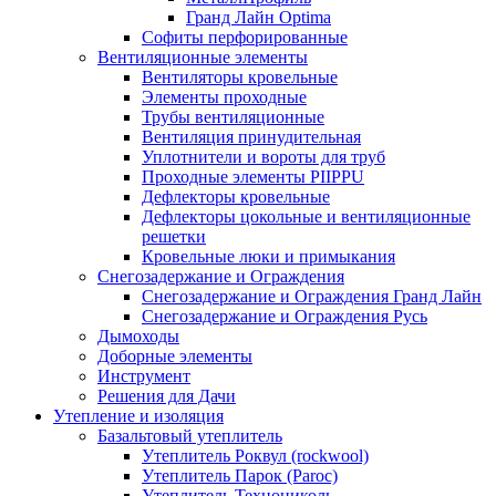
Гранд Лайн Optima
Софиты перфорированные
Вентиляционные элементы
Вентиляторы кровельные
Элементы проходные
Трубы вентиляционные
Вентиляция принудительная
Уплотнители и вороты для труб
Проходные элементы PIIPPU
Дефлекторы кровельные
Дефлекторы цокольные и вентиляционные
решетки
Кровельные люки и примыкания
Снегозадержание и Ограждения
Снегозадержание и Ограждения Гранд Лайн
Снегозадержание и Ограждения Русь
Дымоходы
Доборные элементы
Инструмент
Решения для Дачи
Утепление и изоляция
Базальтовый утеплитель
Утеплитель Роквул (rockwool)
Утеплитель Парок (Paroc)
Утеплитель Технониколь