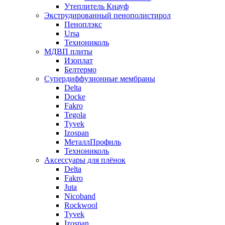
Утеплитель Кнауф
Экструдированный пенополистирол
Пеноплэкс
Ursa
Технониколь
МДВП плиты
Изоплат
Белтермо
Супердиффузионные мембраны
Delta
Docke
Fakro
Tegola
Tyvek
Izospan
МеталлПрофиль
Технониколь
Аксессуары для плёнок
Delta
Fakro
Juta
Nicoband
Rockwool
Tyvek
Izospan