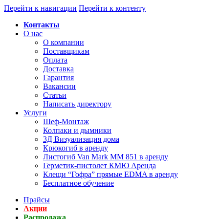
Перейти к навигации
Перейти к контенту
Контакты
О нас
О компании
Поставщикам
Оплата
Доставка
Гарантия
Вакансии
Статьи
Написать директору
Услуги
Шеф-Монтаж
Колпаки и дымники
3Д Визуализация дома
Крюкогиб в аренду
Листогиб Van Mark MM 851 в аренду
Герметик-пистолет КМЮ Аренда
Клещи “Гофра” прямые EDMA в аренду
Бесплатное обучение
Прайсы
Акции
Распродажа