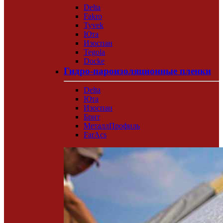
Delta
Fakro
Tyvek
Юта
Изоспан
Tegola
Docke
Гидро-пароизоляционные пленки
Delta
Юта
Изоспан
Брит
МеталлПрофиль
FarAcs