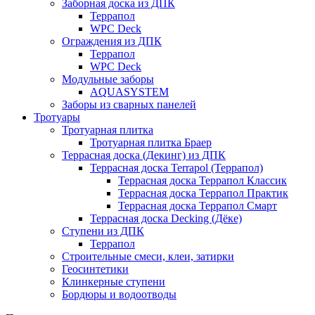
Заборная доска из ДПК
Террапол
WPC Deck
Ограждения из ДПК
Террапол
WPC Deck
Модульные заборы
AQUASYSTEM
Заборы из сварных панелей
Тротуары
Тротуарная плитка
Тротуарная плитка Браер
Террасная доска (Декинг) из ДПК
Террасная доска Terrapol (Террапол)
Террасная доска Террапол Классик
Террасная доска Террапол Практик
Террасная доска Террапол Смарт
Террасная доска Decking (Дёке)
Ступени из ДПК
Террапол
Строительные смеси, клеи, затирки
Геосинтетики
Клинкерные ступени
Бордюры и водоотводы