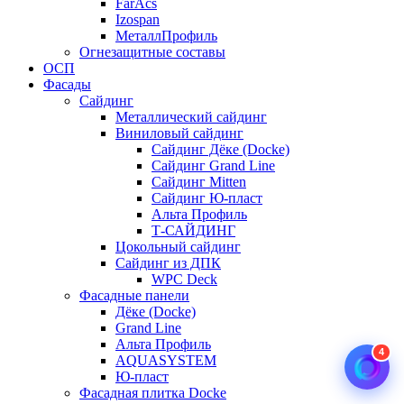
FarAcs
Izospan
МеталлПрофиль
Огнезащитные составы
ОСП
Фасады
Сайдинг
Металлический сайдинг
Виниловый сайдинг
Сайдинг Дёке (Docke)
Сайдинг Grand Line
Сайдинг Mitten
Сайдинг Ю-пласт
Альта Профиль
Т-САЙДИНГ
Цокольный сайдинг
Сайдинг из ДПК
WPC Deck
Фасадные панели
Дёке (Docke)
Grand Line
Альта Профиль
4
AQUASYSTEM
Ю-пласт
Фасадная плитка Docke