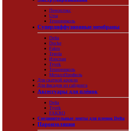
Пеноплэкс
Ursa
Технониколь
Супердиффузионные мембраны
Delta
Docke
Fakro
Tegola
Изоспан
Tyvek
Технониколь
МеталлПрофиль
Для скатной кровли
Для фасадов из сайдинга
Аксессуары для плёнок
Delta
Tyvek
FAKRO
Соединительные ленты для пленок Delta
Пароизоляция