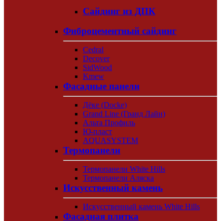
Сайдинг из ДПК
Фиброцементный сайдинг
Cedral
Decover
SidWood
Kmew
Фасадные панели
Дёке (Docke)
Grand Line (Гранд Лайн)
Альта Профиль
Ю-пласт
AQUASYSTEM
Термопанели
Термопанели White Hills
Термопанели Аляска
Искусственный камень
Искусственный камень White Hills
Фасадная плитка