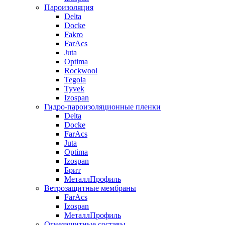
Пароизоляция
Delta
Docke
Fakro
FarAcs
Juta
Optima
Rockwool
Tegola
Tyvek
Izospan
Гидро-пароизоляционные пленки
Delta
Docke
FarAcs
Juta
Optima
Izospan
Брит
МеталлПрофиль
Ветрозащитные мембраны
FarAcs
Izospan
МеталлПрофиль
Огнезащитные составы