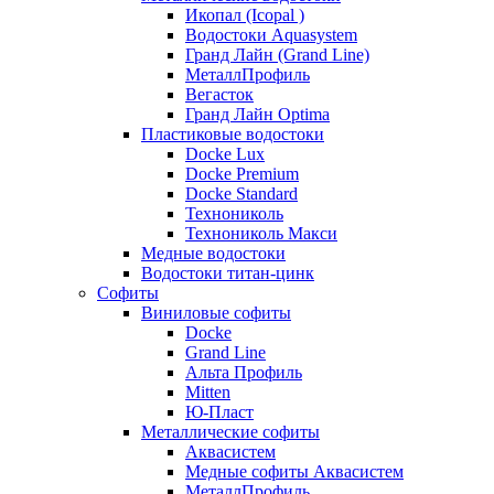
Икопал (Icopal )
Водостоки Aquasystem
Гранд Лайн (Grand Line)
МеталлПрофиль
Вегасток
Гранд Лайн Optima
Пластиковые водостоки
Docke Lux
Docke Premium
Docke Standard
Технониколь
Технониколь Макси
Медные водостоки
Водостоки титан-цинк
Софиты
Виниловые софиты
Docke
Grand Line
Альта Профиль
Mitten
Ю-Пласт
Металлические софиты
Аквасистем
Медные софиты Аквасистем
МеталлПрофиль