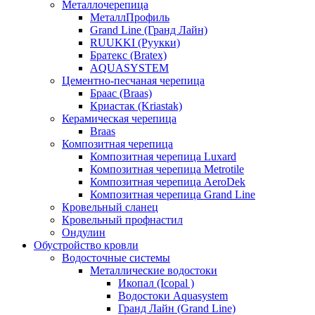
Металлочерепица
МеталлПрофиль
Grand Line (Гранд Лайн)
RUUKKI (Руукки)
Братекс (Bratex)
AQUASYSTEM
Цементно-песчаная черепица
Браас (Braas)
Криастак (Kriastak)
Керамическая черепица
Braas
Композитная черепица
Композитная черепица Luxard
Композитная черепица Metrotile
Композитная черепица AeroDek
Композитная черепица Grand Line
Кровельный сланец
Кровельный профнастил
Ондулин
Обустройство кровли
Водосточные системы
Металлические водостоки
Икопал (Icopal )
Водостоки Aquasystem
Гранд Лайн (Grand Line)