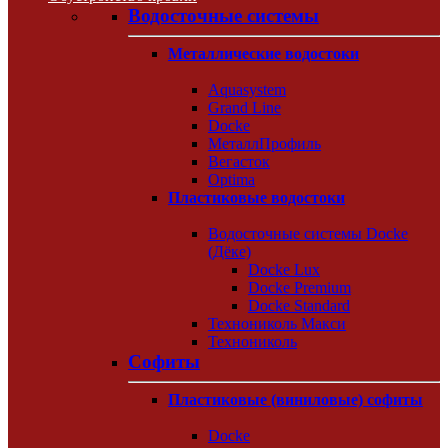
Водосточные системы
Металлические водостоки
Aquasystem
Grand Line
Docke
МеталлПрофиль
Вегасток
Optima
Пластиковые водостоки
Водосточные системы Docke
(Дёке)
Docke Lux
Docke Premium
Docke Standard
Технониколь Макси
Технониколь
Софиты
Пластиковые (виниловые) софиты
Docke