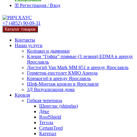
⚿ Регистрация / Вход
+7 (4852) 90-09-31
Каталог товаров
Контакты
Наши услуги
Колпаки и дымники
Клещи “Гофра” прямые (3 лезвия) EDMA в аренду
Ярославль
Листогиб Van Mark MM 851 в аренду Ярославль
Герметик-пистолет КМЮ Аренда
Крюкогиб в аренду Ярославль
Шеф-Монтаж кровли в Ярославле
3Д Визуализация дома
Кровля
Гибкая черепица
Шинглас (shinglas)
Дёке
RoofShield
Тегола
CertainTeed
Катепал