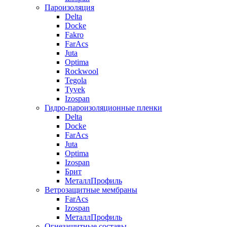
Пароизоляция
Delta
Docke
Fakro
FarAcs
Juta
Optima
Rockwool
Tegola
Tyvek
Izospan
Гидро-пароизоляционные пленки
Delta
Docke
FarAcs
Juta
Optima
Izospan
Брит
МеталлПрофиль
Ветрозащитные мембраны
FarAcs
Izospan
МеталлПрофиль
Огнезащитные составы