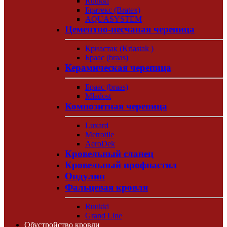
Ruukki
Братекс (Bratex)
AQUASYSTEM
Цементно-песчаная черепица
Криастак (Kriastak )
Браас (braas)
Керамическая черепица
Браас (braas)
Mladost
Композитная черепица
Luxard
Metrotile
AeroDek
Кровельный сланец
Кровельный профнастил
Ондулин
Фальцевая кровля
Ruukki
Grand Line
Обустройство кровли