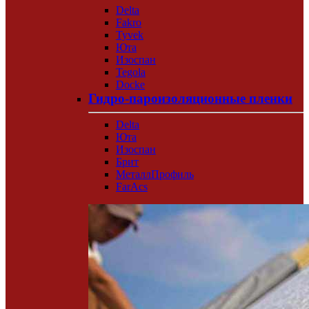
Delta
Fakro
Tyvek
Юта
Изоспан
Tegola
Docke
Гидро-пароизоляционные пленки
Delta
Юта
Изоспан
Брит
МеталлПрофиль
FarAcs