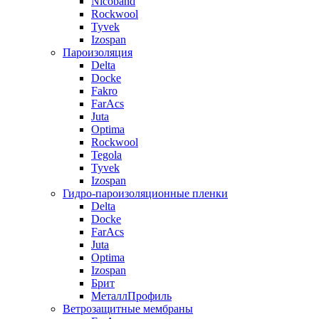
Nicoband
Rockwool
Tyvek
Izospan
Пароизоляция
Delta
Docke
Fakro
FarAcs
Juta
Optima
Rockwool
Tegola
Tyvek
Izospan
Гидро-пароизоляционные пленки
Delta
Docke
FarAcs
Juta
Optima
Izospan
Брит
МеталлПрофиль
Ветрозащитные мембраны