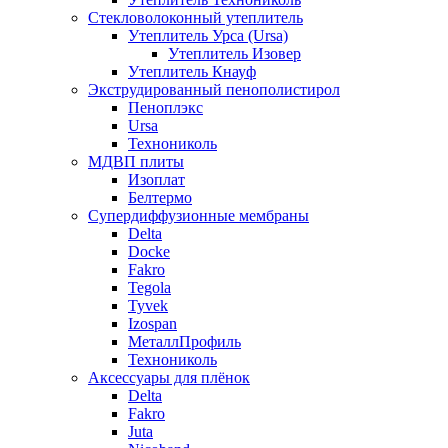
Стекловолоконный утеплитель
Утеплитель Урса (Ursa)
Утеплитель Изовер
Утеплитель Кнауф
Экструдированный пенополистирол
Пеноплэкс
Ursa
Технониколь
МДВП плиты
Изоплат
Белтермо
Супердиффузионные мембраны
Delta
Docke
Fakro
Tegola
Tyvek
Izospan
МеталлПрофиль
Технониколь
Аксессуары для плёнок
Delta
Fakro
Juta