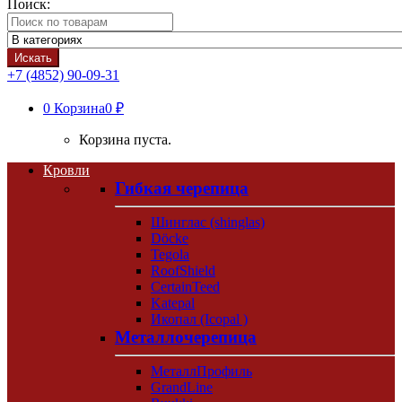
Поиск:
Искать
+7 (4852) 90-09-31
0
Корзина
0 ₽
Корзина пуста.
Кровли
Гибкая черепица
Шинглас (shinglas)
Döcke
Tegola
RoofShield
CertainTeed
Katepal
Икопал (Icopal )
Металлочерепица
МеталлПрофиль
GrandLine