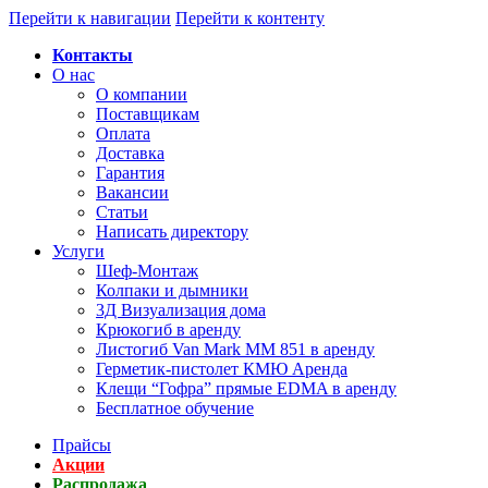
Перейти к навигации
Перейти к контенту
Контакты
О нас
О компании
Поставщикам
Оплата
Доставка
Гарантия
Вакансии
Статьи
Написать директору
Услуги
Шеф-Монтаж
Колпаки и дымники
3Д Визуализация дома
Крюкогиб в аренду
Листогиб Van Mark MM 851 в аренду
Герметик-пистолет КМЮ Аренда
Клещи “Гофра” прямые EDMA в аренду
Бесплатное обучение
Прайсы
Акции
Распродажа