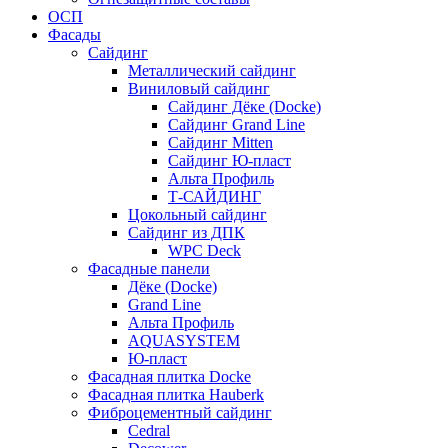
ОСП
Фасады
Сайдинг
Металлический сайдинг
Виниловый сайдинг
Сайдинг Дёке (Docke)
Сайдинг Grand Line
Сайдинг Mitten
Сайдинг Ю-пласт
Альта Профиль
Т-САЙДИНГ
Цокольный сайдинг
Сайдинг из ДПК
WPC Deck
Фасадные панели
Дёке (Docke)
Grand Line
Альта Профиль
AQUASYSTEM
Ю-пласт
Фасадная плитка Docke
Фасадная плитка Hauberk
Фиброцементный сайдинг
Cedral