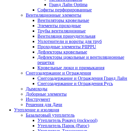
Гранд Лайн Optima
Софиты перфорированные
Вентиляционные элементы
Вентиляторы кровельные
Элементы проходные
Трубы вентиляционные
Вентиляция принудительная
Уплотнители и вороты для труб
Проходные элементы PIIPPU
Дефлекторы кровельные
Дефлекторы цокольные и вентиляционные
решетки
Кровельные люки и примыкания
Снегозадержание и Ограждения
Снегозадержание и Ограждения Гранд Лайн
Снегозадержание и Ограждения Русь
Дымоходы
Доборные элементы
Инструмент
Решения для Дачи
Утепление и изоляция
Базальтовый утеплитель
Утеплитель Роквул (rockwool)
Утеплитель Парок (Paroc)
Утеплитель Технониколь