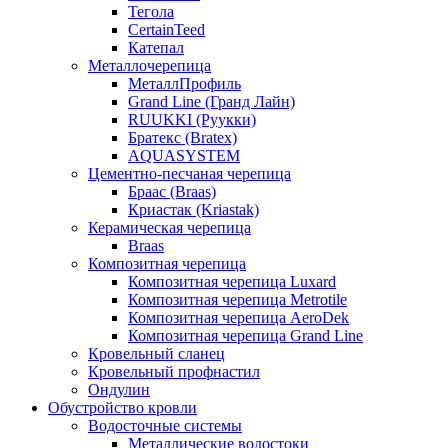
Тегола
CertainTeed
Катепал
Металлочерепица
МеталлПрофиль
Grand Line (Гранд Лайн)
RUUKKI (Руукки)
Братекс (Bratex)
AQUASYSTEM
Цементно-песчаная черепица
Браас (Braas)
Криастак (Kriastak)
Керамическая черепица
Braas
Композитная черепица
Композитная черепица Luxard
Композитная черепица Metrotile
Композитная черепица AeroDek
Композитная черепица Grand Line
Кровельный сланец
Кровельный профнастил
Ондулин
Обустройство кровли
Водосточные системы
Металлические водостоки