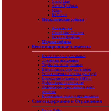
Grand Line
Альта Профиль
Mitten
Ю-Пласт
Металлические софиты
Аквасистем
Grand Line Оптима
МеталлПрофиль
Медные софиты
Вентиляционные элементы
Вентиляторы кровельные
Элементы проходные
Трубы вентиляционные
Вентиляция принудительная
Уплотнители и вороты для труб
Проходные элементы PIIPPU
Дефлекторы кровельные
Дефлекторы цокольные и вент.
решетки
Кровельные люки и примыкания
Снегозадержание и Ограждения
Гранд Лайн