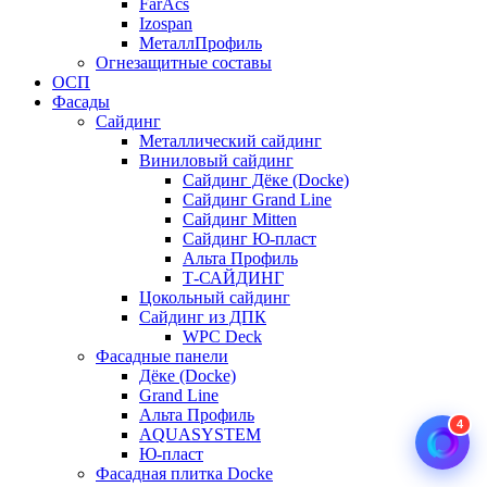
FarAcs
Izospan
МеталлПрофиль
Огнезащитные составы
ОСП
Фасады
Сайдинг
Металлический сайдинг
Виниловый сайдинг
Сайдинг Дёке (Docke)
Сайдинг Grand Line
Сайдинг Mitten
Сайдинг Ю-пласт
Альта Профиль
Т-САЙДИНГ
Цокольный сайдинг
Сайдинг из ДПК
WPC Deck
Фасадные панели
Дёке (Docke)
Grand Line
Альта Профиль
4
AQUASYSTEM
Ю-пласт
Фасадная плитка Docke