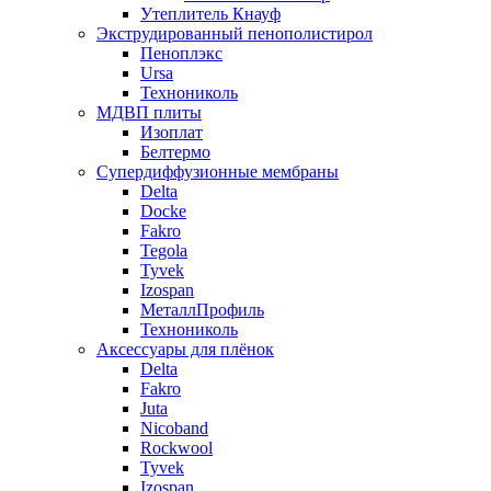
Утеплитель Кнауф
Экструдированный пенополистирол
Пеноплэкс
Ursa
Технониколь
МДВП плиты
Изоплат
Белтермо
Супердиффузионные мембраны
Delta
Docke
Fakro
Tegola
Tyvek
Izospan
МеталлПрофиль
Технониколь
Аксессуары для плёнок
Delta
Fakro
Juta
Nicoband
Rockwool
Tyvek
Izospan