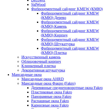
Decower
SidWood
Фиброцементный сайдинг KMEW (КМЮ)
Фиброцементный сайдинг KMEW
(КМЮ) Дерево
Фиброцементный сайдинг KMEW
(КМЮ) Камень
Фиброцементный сайдинг KMEW
(КМЮ) Кирпич
Фиброцементный сайдинг KMEW
(КМЮ) Штукатурка
Фиброцементный сайдинг KMEW
(КМЮ) Плитка
Искусственный камень
Облицовочный кирпич
Клинкерный плитка
Декоративная штукатурка
Мансардные окна
Мансардные окна AHRD
Мансардные окна Факро (Fakro)
Деревянные среднеповоротные окна Fakro
Пластиковые окна Fakro
Панорамные окна Fakro
Распашные окна Fakro
Карнизные окна Fakro