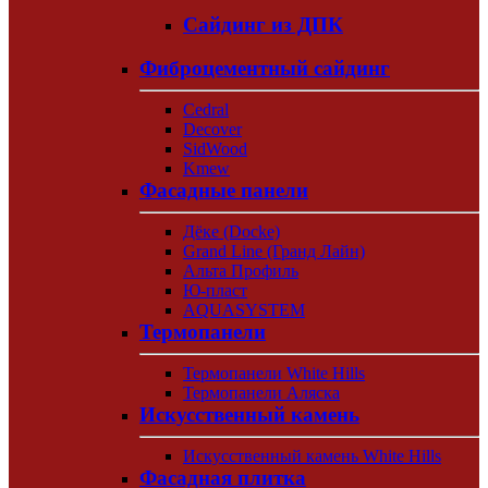
Сайдинг из ДПК
Фиброцементный сайдинг
Cedral
Decover
SidWood
Kmew
Фасадные панели
Дёке (Docke)
Grand Line (Гранд Лайн)
Альта Профиль
Ю-пласт
AQUASYSTEM
Термопанели
Термопанели White Hills
Термопанели Аляска
Искусственный камень
Искусственный камень White Hills
Фасадная плитка