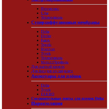
Пеноплэкс
Ursa
Технониколь
Супердиффузионные мембраны
Delta
Docke
Fakro
Tegola
Изоспан
Tyvek
Технониколь
МеталлПрофиль
Для скатной кровли
Для фасадов из сайдинга
Аксессуары для плёнок
Delta
Tyvek
FAKRO
Соединительные ленты для пленок Delta
Пароизоляция