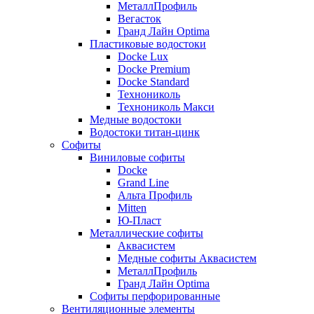
МеталлПрофиль
Вегасток
Гранд Лайн Optima
Пластиковые водостоки
Docke Lux
Docke Premium
Docke Standard
Технониколь
Технониколь Макси
Медные водостоки
Водостоки титан-цинк
Софиты
Виниловые софиты
Docke
Grand Line
Альта Профиль
Mitten
Ю-Пласт
Металлические софиты
Аквасистем
Медные софиты Аквасистем
МеталлПрофиль
Гранд Лайн Optima
Софиты перфорированные
Вентиляционные элементы