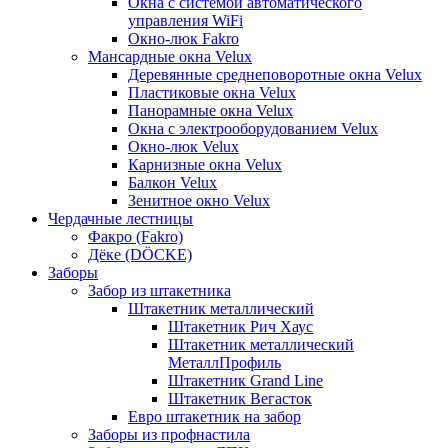
Окна с системой автоматического
управления WiFi
Окно-люк Fakro
Мансардные окна Velux
Деревянные среднеповоротные окна Velux
Пластиковые окна Velux
Панорамные окна Velux
Окна с электрооборудованием Velux
Окно-люк Velux
Карнизные окна Velux
Балкон Velux
Зенитное окно Velux
Чердачные лестницы
Факро (Fakro)
Дёке (DÖCKE)
Заборы
Забор из штакетника
Штакетник металлический
Штакетник Рич Хаус
Штакетник металлический
МеталлПрофиль
Штакетник Grand Line
Штакетник Вегасток
Евро штакетник на забор
Заборы из профнастила