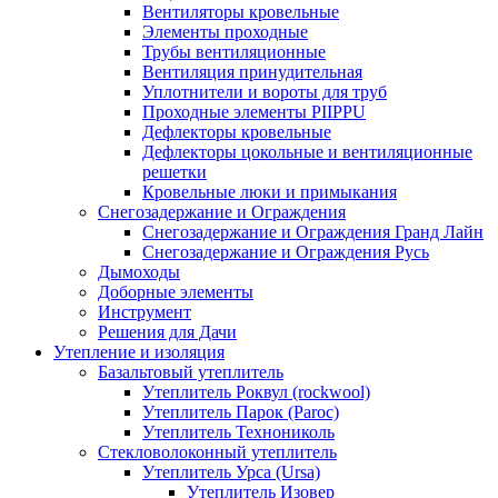
Вентиляторы кровельные
Элементы проходные
Трубы вентиляционные
Вентиляция принудительная
Уплотнители и вороты для труб
Проходные элементы PIIPPU
Дефлекторы кровельные
Дефлекторы цокольные и вентиляционные
решетки
Кровельные люки и примыкания
Снегозадержание и Ограждения
Снегозадержание и Ограждения Гранд Лайн
Снегозадержание и Ограждения Русь
Дымоходы
Доборные элементы
Инструмент
Решения для Дачи
Утепление и изоляция
Базальтовый утеплитель
Утеплитель Роквул (rockwool)
Утеплитель Парок (Paroc)
Утеплитель Технониколь
Стекловолоконный утеплитель
Утеплитель Урса (Ursa)
Утеплитель Изовер