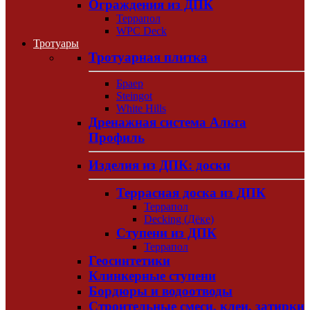
Ограждения из ДПК
Террапол
WPC Deck
Тротуары
Тротуарная плитка
Браер
Steingot
White Hills
Дренажная система Альта
Профиль
Изделия из ДПК: доски
Террасная доска из ДПК
Террапол
Decking (Дёке)
Ступени из ДПК
Террапол
Геосинтетики
Клинкерные ступени
Бордюры и водоотводы
Строительные смеси, клеи, затирки