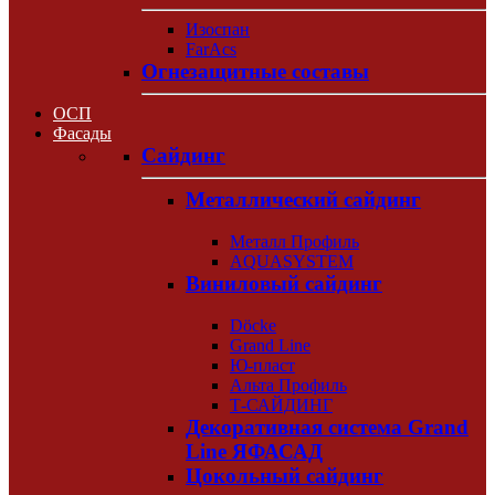
Изоспан
FarAcs
Огнезащитные составы
ОСП
Фасады
Сайдинг
Металлический сайдинг
Металл Профиль
AQUASYSTEM
Виниловый сайдинг
Döcke
Grand Line
Ю-пласт
Альта Профиль
Т-САЙДИНГ
Декоративная система Grand
Line ЯФАСАД
Цокольный сайдинг