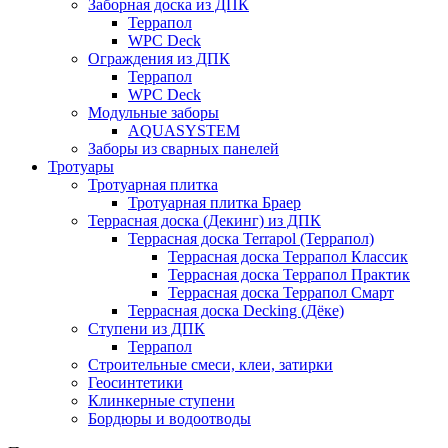
Заборная доска из ДПК
Террапол
WPC Deck
Ограждения из ДПК
Террапол
WPC Deck
Модульные заборы
AQUASYSTEM
Заборы из сварных панелей
Тротуары
Тротуарная плитка
Тротуарная плитка Браер
Террасная доска (Декинг) из ДПК
Террасная доска Terrapol (Террапол)
Террасная доска Террапол Классик
Террасная доска Террапол Практик
Террасная доска Террапол Смарт
Террасная доска Decking (Дёке)
Ступени из ДПК
Террапол
Строительные смеси, клеи, затирки
Геосинтетики
Клинкерные ступени
Бордюры и водоотводы