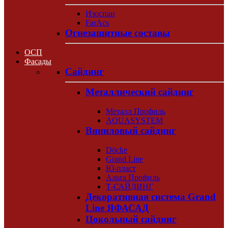
Изоспан
FarAcs
Огнезащитные составы
ОСП
Фасады
Сайдинг
Металлический сайдинг
Металл Профиль
AQUASYSTEM
Виниловый сайдинг
Döcke
Grand Line
Ю-пласт
Альта Профиль
Т-САЙДИНГ
Декоративная система Grand
Line ЯФАСАД
Цокольный сайдинг