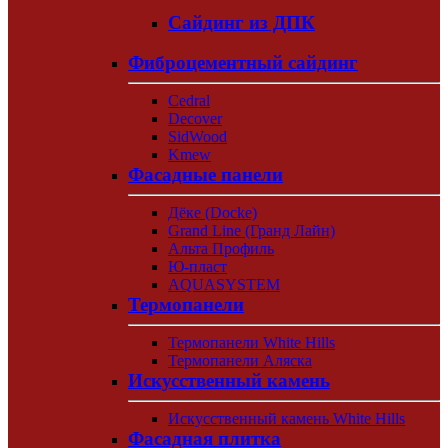
Сайдинг из ДПК
Фиброцементный сайдинг
Cedral
Decover
SidWood
Kmew
Фасадные панели
Дёке (Docke)
Grand Line (Гранд Лайн)
Альта Профиль
Ю-пласт
AQUASYSTEM
Термопанели
Термопанели White Hills
Термопанели Аляска
Искусственный камень
Искусственный камень White Hills
Фасадная плитка