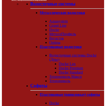
Водосточные системы
Металлические водостоки
Aquasystem
Grand Line
Docke
МеталлПрофиль
Вегасток
Optima
Пластиковые водостоки
Водосточные системы Docke
(Дёке)
Docke Lux
Docke Premium
Docke Standard
Технониколь Макси
Технониколь
Софиты
Пластиковые (виниловые) софиты
Docke