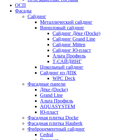
ОСП
Фасады
Сайдинг
Металлический сайдинг
Виниловый сайдинг
Сайдинг Дёке (Docke)
Сайдинг Grand Line
Сайдинг Mitten
Сайдинг Ю-пласт
Альта Профиль
Т-САЙДИНГ
Цокольный сайдинг
Сайдинг из ДПК
WPC Deck
Фасадные панели
Дёке (Docke)
Grand Line
Альта Профиль
AQUASYSTEM
Ю-пласт
Фасадная плитка Docke
Фасадная плитка Hauberk
Фиброцементный сайдинг
Cedral