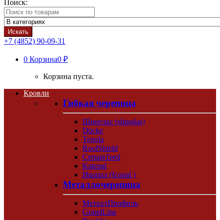
Поиск:
Искать
+7 (4852) 90-09-31
0
Корзина
0 ₽
Корзина пуста.
Кровли
Гибкая черепица
Шинглас (shinglas)
Döcke
Tegola
RoofShield
CertainTeed
Katepal
Икопал (Icopal )
Металлочерепица
МеталлПрофиль
GrandLine