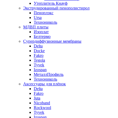
Утеплитель Кнауф
Экструдированный пенополистирол
Пеноплэкс
Ursa
Технониколь
МДВП плиты
Изоплат
Белтермо
Супердиффузионные мембраны
Delta
Docke
Fakro
Tegola
Tyvek
Izospan
МеталлПрофиль
Технониколь
Аксессуары для плёнок
Delta
Fakro
Juta
Nicoband
Rockwool
Tyvek
Izospan