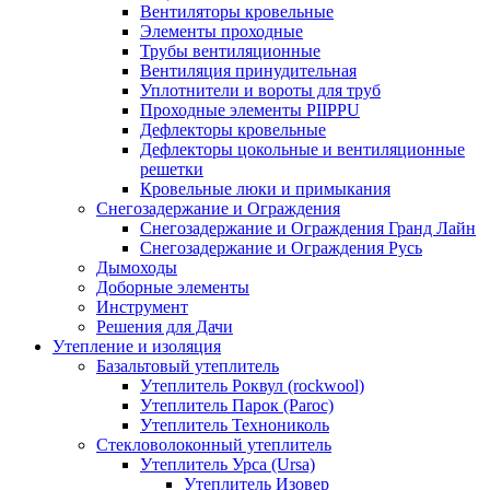
Вентиляторы кровельные
Элементы проходные
Трубы вентиляционные
Вентиляция принудительная
Уплотнители и вороты для труб
Проходные элементы PIIPPU
Дефлекторы кровельные
Дефлекторы цокольные и вентиляционные
решетки
Кровельные люки и примыкания
Снегозадержание и Ограждения
Снегозадержание и Ограждения Гранд Лайн
Снегозадержание и Ограждения Русь
Дымоходы
Доборные элементы
Инструмент
Решения для Дачи
Утепление и изоляция
Базальтовый утеплитель
Утеплитель Роквул (rockwool)
Утеплитель Парок (Paroc)
Утеплитель Технониколь
Стекловолоконный утеплитель
Утеплитель Урса (Ursa)
Утеплитель Изовер