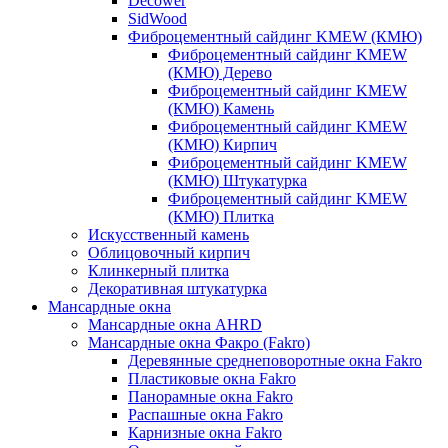
Decower
SidWood
Фиброцементный сайдинг KMEW (КМЮ)
Фиброцементный сайдинг KMEW
(КМЮ) Дерево
Фиброцементный сайдинг KMEW
(КМЮ) Камень
Фиброцементный сайдинг KMEW
(КМЮ) Кирпич
Фиброцементный сайдинг KMEW
(КМЮ) Штукатурка
Фиброцементный сайдинг KMEW
(КМЮ) Плитка
Искусственный камень
Облицовочный кирпич
Клинкерный плитка
Декоративная штукатурка
Мансардные окна
Мансардные окна AHRD
Мансардные окна Факро (Fakro)
Деревянные среднеповоротные окна Fakro
Пластиковые окна Fakro
Панорамные окна Fakro
Распашные окна Fakro
Карнизные окна Fakro