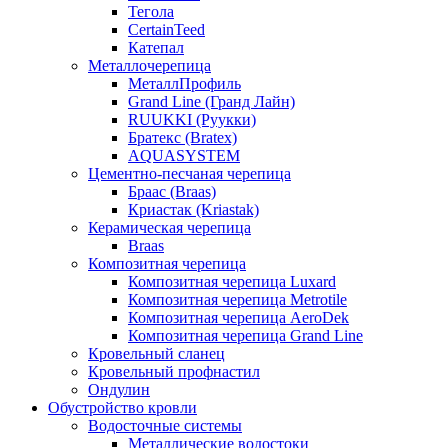
Тегола
CertainTeed
Катепал
Металлочерепица
МеталлПрофиль
Grand Line (Гранд Лайн)
RUUKKI (Руукки)
Братекс (Bratex)
AQUASYSTEM
Цементно-песчаная черепица
Браас (Braas)
Криастак (Kriastak)
Керамическая черепица
Braas
Композитная черепица
Композитная черепица Luxard
Композитная черепица Metrotile
Композитная черепица AeroDek
Композитная черепица Grand Line
Кровельный сланец
Кровельный профнастил
Ондулин
Обустройство кровли
Водосточные системы
Металлические водостоки