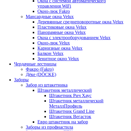
Окна с системой автоматического
управления WiFi
Окно-люк Fakro
Мансардные окна Velux
Деревянные среднеповоротные окна Velux
Пластиковые окна Velux
Панорамные окна Velux
Окна с электрооборудованием Velux
Окно-люк Velux
Карнизные окна Velux
Балкон Velux
Зенитное окно Velux
Чердачные лестницы
Факро (Fakro)
Дёке (DÖCKE)
Заборы
Забор из штакетника
Штакетник металлический
Штакетник Рич Хаус
Штакетник металлический
МеталлПрофиль
Штакетник Grand Line
Штакетник Вегасток
Евро штакетник на забор
Заборы из профнастила