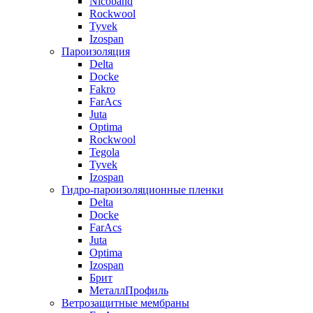
Nicoband
Rockwool
Tyvek
Izospan
Пароизоляция
Delta
Docke
Fakro
FarAcs
Juta
Optima
Rockwool
Tegola
Tyvek
Izospan
Гидро-пароизоляционные пленки
Delta
Docke
FarAcs
Juta
Optima
Izospan
Брит
МеталлПрофиль
Ветрозащитные мембраны