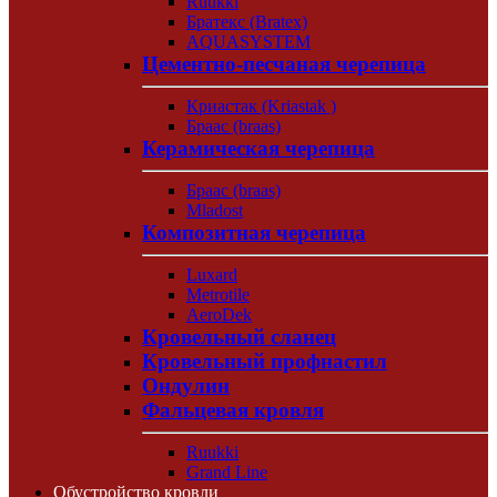
Ruukki
Братекс (Bratex)
AQUASYSTEM
Цементно-песчаная черепица
Криастак (Kriastak )
Браас (braas)
Керамическая черепица
Браас (braas)
Mladost
Композитная черепица
Luxard
Metrotile
AeroDek
Кровельный сланец
Кровельный профнастил
Ондулин
Фальцевая кровля
Ruukki
Grand Line
Обустройство кровли