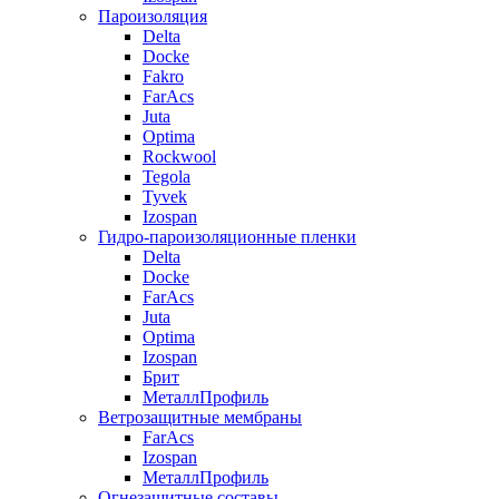
Пароизоляция
Delta
Docke
Fakro
FarAcs
Juta
Optima
Rockwool
Tegola
Tyvek
Izospan
Гидро-пароизоляционные пленки
Delta
Docke
FarAcs
Juta
Optima
Izospan
Брит
МеталлПрофиль
Ветрозащитные мембраны
FarAcs
Izospan
МеталлПрофиль
Огнезащитные составы