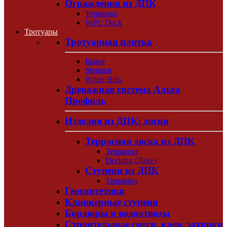
Ограждения из ДПК
Террапол
WPC Deck
Тротуары
Тротуарная плитка
Браер
Steingot
White Hills
Дренажная система Альта
Профиль
Изделия из ДПК: доски
Террасная доска из ДПК
Террапол
Decking (Дёке)
Ступени из ДПК
Террапол
Геосинтетики
Клинкерные ступени
Бордюры и водоотводы
Строительные смеси, клеи, затирки