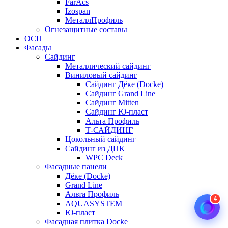
FarAcs
Izospan
МеталлПрофиль
Огнезащитные составы
ОСП
Фасады
Сайдинг
Металлический сайдинг
Виниловый сайдинг
Сайдинг Дёке (Docke)
Сайдинг Grand Line
Сайдинг Mitten
Сайдинг Ю-пласт
Альта Профиль
Т-САЙДИНГ
Цокольный сайдинг
Сайдинг из ДПК
WPC Deck
Фасадные панели
Дёке (Docke)
Grand Line
Альта Профиль
4
AQUASYSTEM
Ю-пласт
Фасадная плитка Docke