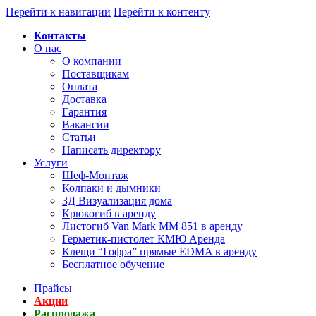
Перейти к навигации
Перейти к контенту
Контакты
О нас
О компании
Поставщикам
Оплата
Доставка
Гарантия
Вакансии
Статьи
Написать директору
Услуги
Шеф-Монтаж
Колпаки и дымники
3Д Визуализация дома
Крюкогиб в аренду
Листогиб Van Mark MM 851 в аренду
Герметик-пистолет КМЮ Аренда
Клещи “Гофра” прямые EDMA в аренду
Бесплатное обучение
Прайсы
Акции
Распродажа