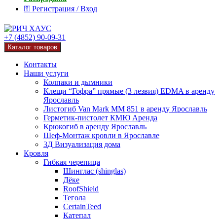
⚿ Регистрация / Вход
+7 (4852) 90-09-31
Каталог товаров
Контакты
Наши услуги
Колпаки и дымники
Клещи “Гофра” прямые (3 лезвия) EDMA в аренду
Ярославль
Листогиб Van Mark MM 851 в аренду Ярославль
Герметик-пистолет КМЮ Аренда
Крюкогиб в аренду Ярославль
Шеф-Монтаж кровли в Ярославле
3Д Визуализация дома
Кровля
Гибкая черепица
Шинглас (shinglas)
Дёке
RoofShield
Тегола
CertainTeed
Катепал