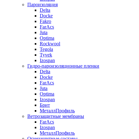
Пароизоляция
Delta
Docke
Fakro
FarAcs
Juta
Optima
Rockwool
Tegola
Tyvek
Izospan
Гидро-пароизоляционные пленки
Delta
Docke
FarAcs
Juta
Optima
Izospan
Брит
МеталлПрофиль
Ветрозащитные мембраны
FarAcs
Izospan
МеталлПрофиль
Огнезащитные составы