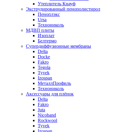
Утеплитель Кнауф
Экструдированный пенополистирол
Пеноплэкс
Ursa
Технониколь
МДВП плиты
Изоплат
Белтермо
Супердиффузионные мембраны
Delta
Docke
Fakro
Tegola
Tyvek
Izospan
МеталлПрофиль
Технониколь
Аксессуары для плёнок
Delta
Fakro
Juta
Nicoband
Rockwool
Tyvek
Izospan