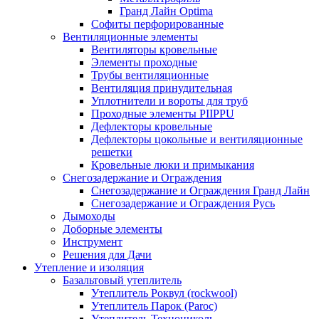
Гранд Лайн Optima
Софиты перфорированные
Вентиляционные элементы
Вентиляторы кровельные
Элементы проходные
Трубы вентиляционные
Вентиляция принудительная
Уплотнители и вороты для труб
Проходные элементы PIIPPU
Дефлекторы кровельные
Дефлекторы цокольные и вентиляционные
решетки
Кровельные люки и примыкания
Снегозадержание и Ограждения
Снегозадержание и Ограждения Гранд Лайн
Снегозадержание и Ограждения Русь
Дымоходы
Доборные элементы
Инструмент
Решения для Дачи
Утепление и изоляция
Базальтовый утеплитель
Утеплитель Роквул (rockwool)
Утеплитель Парок (Paroc)
Утеплитель Технониколь