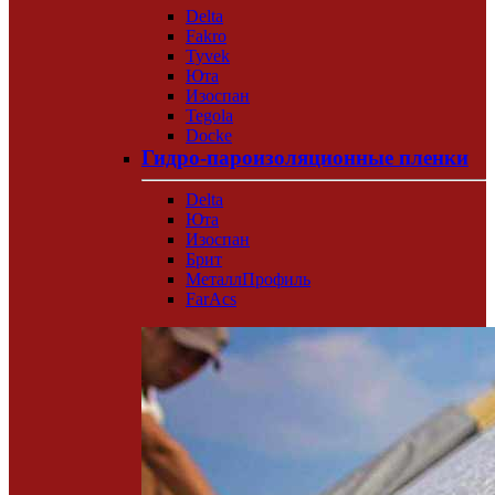
Delta
Fakro
Tyvek
Юта
Изоспан
Tegola
Docke
Гидро-пароизоляционные пленки
Delta
Юта
Изоспан
Брит
МеталлПрофиль
FarAcs