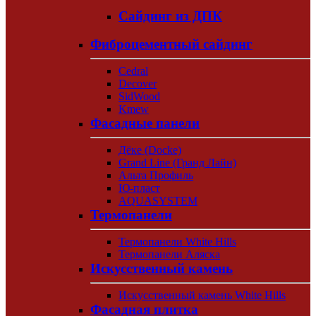
Сайдинг из ДПК
Фиброцементный сайдинг
Cedral
Decover
SidWood
Kmew
Фасадные панели
Дёке (Docke)
Grand Line (Гранд Лайн)
Альта Профиль
Ю-пласт
AQUASYSTEM
Термопанели
Термопанели White Hills
Термопанели Аляска
Искусственный камень
Искусственный камень White Hills
Фасадная плитка