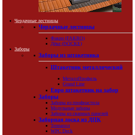
Чердачные лестницы
Чердачные лестницы
Факро (FAKRO)
Дёке (DÖCKE)
Заборы
Заборы из штакетника
Штакетник металлический
МеталлПрофиль
Grand Line
Евро штакетник на забор
Заборы
Заборы из профнастила
Модульные заборы
Заборы из сварных панелей
Заборная доска из ДПК
Террапол
WPC Deck