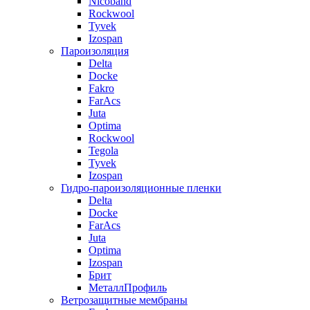
Nicoband
Rockwool
Tyvek
Izospan
Пароизоляция
Delta
Docke
Fakro
FarAcs
Juta
Optima
Rockwool
Tegola
Tyvek
Izospan
Гидро-пароизоляционные пленки
Delta
Docke
FarAcs
Juta
Optima
Izospan
Брит
МеталлПрофиль
Ветрозащитные мембраны