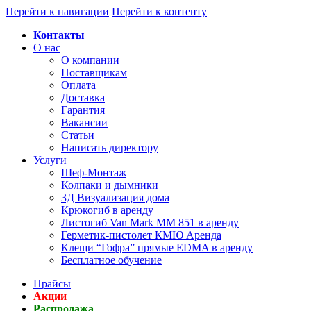
Перейти к навигации
Перейти к контенту
Контакты
О нас
О компании
Поставщикам
Оплата
Доставка
Гарантия
Вакансии
Статьи
Написать директору
Услуги
Шеф-Монтаж
Колпаки и дымники
3Д Визуализация дома
Крюкогиб в аренду
Листогиб Van Mark MM 851 в аренду
Герметик-пистолет КМЮ Аренда
Клещи “Гофра” прямые EDMA в аренду
Бесплатное обучение
Прайсы
Акции
Распродажа