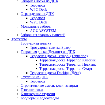
Заборная доска из ДПК
Террапол
WPC Deck
Ограждения из ДПК
Террапол
WPC Deck
Модульные заборы
AQUASYSTEM
Заборы из сварных панелей
Тротуары
Тротуарная плитка
Тротуарная плитка Браер
Террасная доска (Декинг) из ДПК
Террасная доска Terrapol (Террапол)
Террасная доска Террапол Классик
Террасная доска Террапол Практик
Террасная доска Террапол Смарт
Террасная доска Decking (Дёке)
Ступени из ДПК
Террапол
Строительные смеси, клеи, затирки
Геосинтетики
Клинкерные ступени
Бордюры и водоотводы