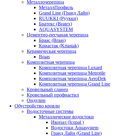
Металлочерепица
МеталлПрофиль
Grand Line (Гранд Лайн)
RUUKKI (Руукки)
Братекс (Bratex)
AQUASYSTEM
Цементно-песчаная черепица
Браас (Braas)
Криастак (Kriastak)
Керамическая черепица
Braas
Композитная черепица
Композитная черепица Luxard
Композитная черепица Metrotile
Композитная черепица AeroDek
Композитная черепица Grand Line
Кровельный сланец
Кровельный профнастил
Ондулин
Обустройство кровли
Водосточные системы
Металлические водостоки
Икопал (Icopal )
Водостоки Aquasystem
Гранд Лайн (Grand Line)