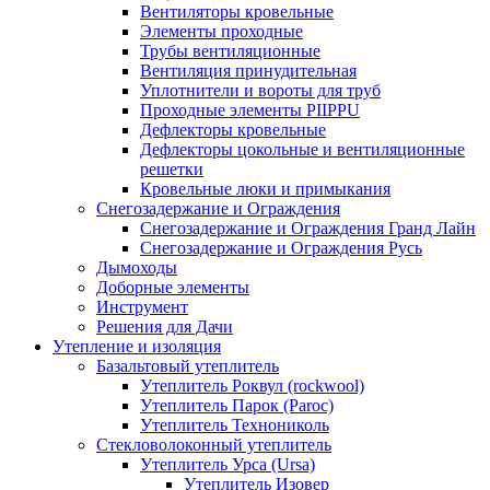
Вентиляторы кровельные
Элементы проходные
Трубы вентиляционные
Вентиляция принудительная
Уплотнители и вороты для труб
Проходные элементы PIIPPU
Дефлекторы кровельные
Дефлекторы цокольные и вентиляционные
решетки
Кровельные люки и примыкания
Снегозадержание и Ограждения
Снегозадержание и Ограждения Гранд Лайн
Снегозадержание и Ограждения Русь
Дымоходы
Доборные элементы
Инструмент
Решения для Дачи
Утепление и изоляция
Базальтовый утеплитель
Утеплитель Роквул (rockwool)
Утеплитель Парок (Paroc)
Утеплитель Технониколь
Стекловолоконный утеплитель
Утеплитель Урса (Ursa)
Утеплитель Изовер