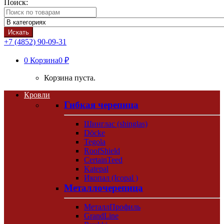
Поиск:
Искать
+7 (4852) 90-09-31
0
Корзина
0 ₽
Корзина пуста.
Кровли
Гибкая черепица
Шинглас (shinglas)
Döcke
Tegola
RoofShield
CertainTeed
Katepal
Икопал (Icopal )
Металлочерепица
МеталлПрофиль
GrandLine