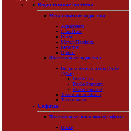
Водосточные системы
Металлические водостоки
Aquasystem
Grand Line
Docke
МеталлПрофиль
Вегасток
Optima
Пластиковые водостоки
Водосточные системы Docke
(Дёке)
Docke Lux
Docke Premium
Docke Standard
Технониколь Макси
Технониколь
Софиты
Пластиковые (виниловые) софиты
Docke