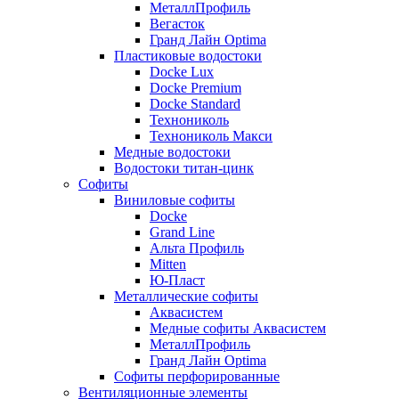
МеталлПрофиль
Вегасток
Гранд Лайн Optima
Пластиковые водостоки
Docke Lux
Docke Premium
Docke Standard
Технониколь
Технониколь Макси
Медные водостоки
Водостоки титан-цинк
Софиты
Виниловые софиты
Docke
Grand Line
Альта Профиль
Mitten
Ю-Пласт
Металлические софиты
Аквасистем
Медные софиты Аквасистем
МеталлПрофиль
Гранд Лайн Optima
Софиты перфорированные
Вентиляционные элементы