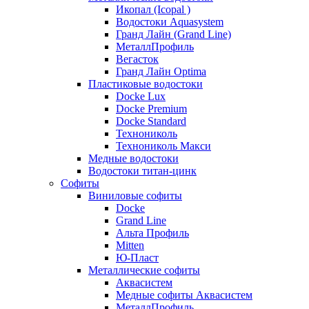
Икопал (Icopal )
Водостоки Aquasystem
Гранд Лайн (Grand Line)
МеталлПрофиль
Вегасток
Гранд Лайн Optima
Пластиковые водостоки
Docke Lux
Docke Premium
Docke Standard
Технониколь
Технониколь Макси
Медные водостоки
Водостоки титан-цинк
Софиты
Виниловые софиты
Docke
Grand Line
Альта Профиль
Mitten
Ю-Пласт
Металлические софиты
Аквасистем
Медные софиты Аквасистем
МеталлПрофиль