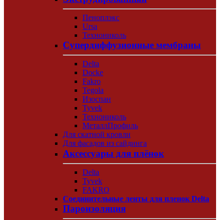
Пеноплэкс
Ursa
Технониколь
Супердиффузионные мембраны
Delta
Docke
Fakro
Tegola
Изоспан
Tyvek
Технониколь
МеталлПрофиль
Для скатной кровли
Для фасадов из сайдинга
Аксессуары для плёнок
Delta
Tyvek
FAKRO
Соединительные ленты для пленок Delta
Пароизоляция