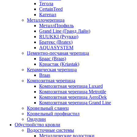
Тегола
CertainTeed
Катепал
Металлочерепица
МеталлПрофиль
Grand Line (Гранд Лайн)
RUUKKI (Руукки)
Братекс (Bratex)
AQUASYSTEM
Цементно-песчаная черепица
Браас (Braas)
Криастак (Kriastak)
Керамическая черепица
Braas
Композитная черепица
Композитная черепица Luxard
Композитная черепица Metrotile
Композитная черепица AeroDek
Композитная черепица Grand Line
Кровельный сланец
Кровельный профнастил
Ондулин
Обустройство кровли
Водосточные системы
Металлические водостоки