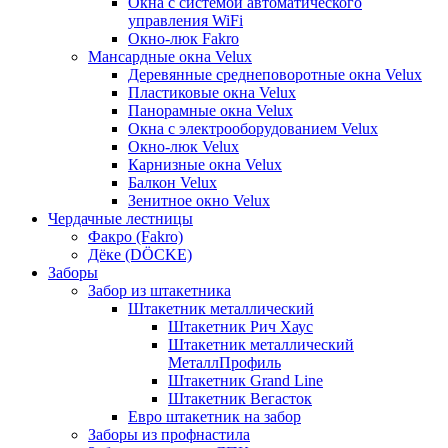
Окна с системой автоматического
управления WiFi
Окно-люк Fakro
Мансардные окна Velux
Деревянные среднеповоротные окна Velux
Пластиковые окна Velux
Панорамные окна Velux
Окна с электрооборудованием Velux
Окно-люк Velux
Карнизные окна Velux
Балкон Velux
Зенитное окно Velux
Чердачные лестницы
Факро (Fakro)
Дёке (DÖCKE)
Заборы
Забор из штакетника
Штакетник металлический
Штакетник Рич Хаус
Штакетник металлический
МеталлПрофиль
Штакетник Grand Line
Штакетник Вегасток
Евро штакетник на забор
Заборы из профнастила