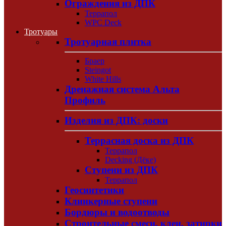
Ограждения из ДПК
Террапол
WPC Deck
Тротуары
Тротуарная плитка
Браер
Steingot
White Hills
Дренажная система Альта
Профиль
Изделия из ДПК: доски
Террасная доска из ДПК
Террапол
Decking (Дёке)
Ступени из ДПК
Террапол
Геосинтетики
Клинкерные ступени
Бордюры и водоотводы
Строительные смеси, клеи, затирки