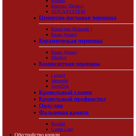
Ruukki
Братекс (Bratex)
AQUASYSTEM
Цементно-песчаная черепица
Криастак (Kriastak )
Браас (braas)
Керамическая черепица
Браас (braas)
Mladost
Композитная черепица
Luxard
Metrotile
AeroDek
Кровельный сланец
Кровельный профнастил
Ондулин
Фальцевая кровля
Ruukki
Grand Line
Обустройство кровли