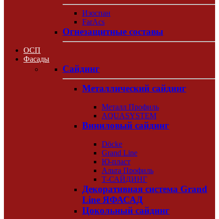
Изоспан
FarAcs
Огнезащитные составы
ОСП
Фасады
Сайдинг
Металлический сайдинг
Металл Профиль
AQUASYSTEM
Виниловый сайдинг
Döcke
Grand Line
Ю-пласт
Альта Профиль
Т-САЙДИНГ
Декоративная система Grand
Line ЯФАСАД
Цокольный сайдинг