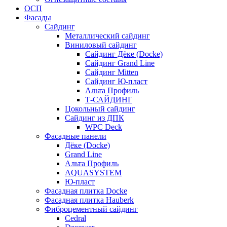
ОСП
Фасады
Сайдинг
Металлический сайдинг
Виниловый сайдинг
Сайдинг Дёке (Docke)
Сайдинг Grand Line
Сайдинг Mitten
Сайдинг Ю-пласт
Альта Профиль
Т-САЙДИНГ
Цокольный сайдинг
Сайдинг из ДПК
WPC Deck
Фасадные панели
Дёке (Docke)
Grand Line
Альта Профиль
AQUASYSTEM
Ю-пласт
Фасадная плитка Docke
Фасадная плитка Hauberk
Фиброцементный сайдинг
Cedral