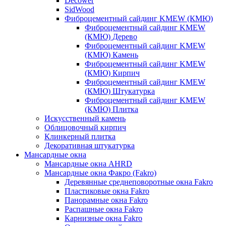
Decower
SidWood
Фиброцементный сайдинг KMEW (КМЮ)
Фиброцементный сайдинг KMEW
(КМЮ) Дерево
Фиброцементный сайдинг KMEW
(КМЮ) Камень
Фиброцементный сайдинг KMEW
(КМЮ) Кирпич
Фиброцементный сайдинг KMEW
(КМЮ) Штукатурка
Фиброцементный сайдинг KMEW
(КМЮ) Плитка
Искусственный камень
Облицовочный кирпич
Клинкерный плитка
Декоративная штукатурка
Мансардные окна
Мансардные окна AHRD
Мансардные окна Факро (Fakro)
Деревянные среднеповоротные окна Fakro
Пластиковые окна Fakro
Панорамные окна Fakro
Распашные окна Fakro
Карнизные окна Fakro