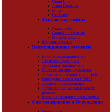
Grand Line
Альта Профиль
Mitten
Ю-Пласт
Металлические софиты
Аквасистем
Grand Line Оптима
МеталлПрофиль
Медные софиты
Вентиляционные элементы
Вентиляторы кровельные
Элементы проходные
Трубы вентиляционные
Вентиляция принудительная
Уплотнители и вороты для труб
Проходные элементы PIIPPU
Дефлекторы кровельные
Дефлекторы цокольные и вент.
решетки
Кровельные люки и примыкания
Снегозадержание и Ограждения
Гранд Лайн