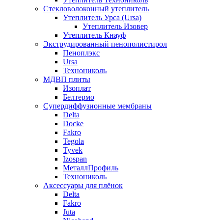
Стекловолоконный утеплитель
Утеплитель Урса (Ursa)
Утеплитель Изовер
Утеплитель Кнауф
Экструдированный пенополистирол
Пеноплэкс
Ursa
Технониколь
МДВП плиты
Изоплат
Белтермо
Супердиффузионные мембраны
Delta
Docke
Fakro
Tegola
Tyvek
Izospan
МеталлПрофиль
Технониколь
Аксессуары для плёнок
Delta
Fakro
Juta