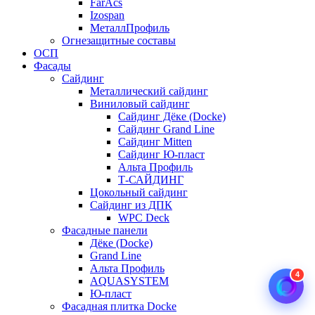
FarAcs
Izospan
МеталлПрофиль
Огнезащитные составы
ОСП
Фасады
Сайдинг
Металлический сайдинг
Виниловый сайдинг
Сайдинг Дёке (Docke)
Сайдинг Grand Line
Сайдинг Mitten
Сайдинг Ю-пласт
Альта Профиль
Т-САЙДИНГ
Цокольный сайдинг
Сайдинг из ДПК
WPC Deck
Фасадные панели
Дёке (Docke)
Grand Line
Альта Профиль
4
AQUASYSTEM
Ю-пласт
Фасадная плитка Docke