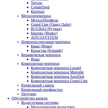
Тегола
CertainTeed
Катепал
Металлочерепица
МеталлПрофиль
Grand Line (Гранд Лайн)
RUUKKI (Руукки)
Братекс (Bratex)
AQUASYSTEM
Цементно-песчаная черепица
Браас (Braas)
Криастак (Kriastak)
Керамическая черепица
Braas
Композитная черепица
Композитная черепица Luxard
Композитная черепица Metrotile
Композитная черепица AeroDek
Композитная черепица Grand Line
Кровельный сланец
Кровельный профнастил
Ондулин
Обустройство кровли
Водосточные системы
Металлические водостоки