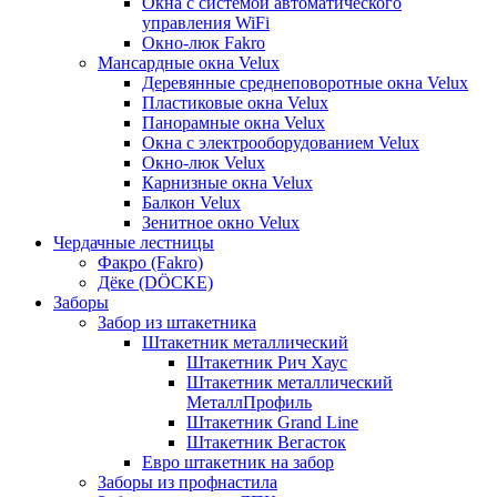
Окна с системой автоматического
управления WiFi
Окно-люк Fakro
Мансардные окна Velux
Деревянные среднеповоротные окна Velux
Пластиковые окна Velux
Панорамные окна Velux
Окна с электрооборудованием Velux
Окно-люк Velux
Карнизные окна Velux
Балкон Velux
Зенитное окно Velux
Чердачные лестницы
Факро (Fakro)
Дёке (DÖCKE)
Заборы
Забор из штакетника
Штакетник металлический
Штакетник Рич Хаус
Штакетник металлический
МеталлПрофиль
Штакетник Grand Line
Штакетник Вегасток
Евро штакетник на забор
Заборы из профнастила