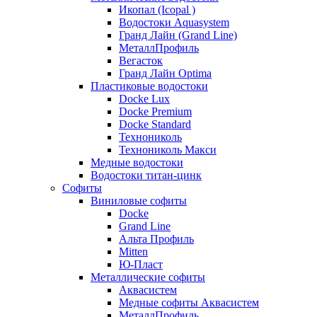
Икопал (Icopal )
Водостоки Aquasystem
Гранд Лайн (Grand Line)
МеталлПрофиль
Вегасток
Гранд Лайн Optima
Пластиковые водостоки
Docke Lux
Docke Premium
Docke Standard
Технониколь
Технониколь Макси
Медные водостоки
Водостоки титан-цинк
Софиты
Виниловые софиты
Docke
Grand Line
Альта Профиль
Mitten
Ю-Пласт
Металлические софиты
Аквасистем
Медные софиты Аквасистем
МеталлПрофиль