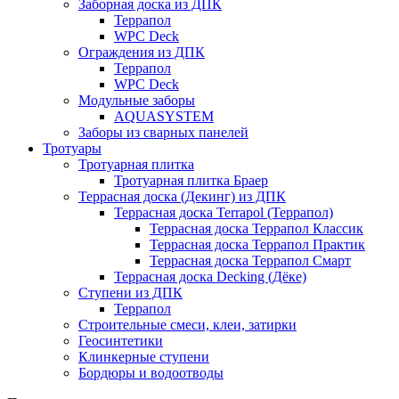
Заборная доска из ДПК
Террапол
WPC Deck
Ограждения из ДПК
Террапол
WPC Deck
Модульные заборы
AQUASYSTEM
Заборы из сварных панелей
Тротуары
Тротуарная плитка
Тротуарная плитка Браер
Террасная доска (Декинг) из ДПК
Террасная доска Terrapol (Террапол)
Террасная доска Террапол Классик
Террасная доска Террапол Практик
Террасная доска Террапол Смарт
Террасная доска Decking (Дёке)
Ступени из ДПК
Террапол
Строительные смеси, клеи, затирки
Геосинтетики
Клинкерные ступени
Бордюры и водоотводы