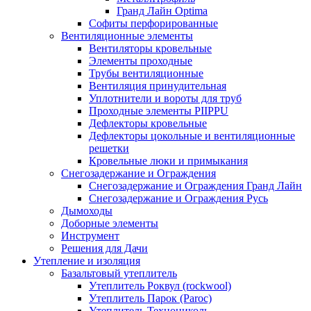
Гранд Лайн Optima
Софиты перфорированные
Вентиляционные элементы
Вентиляторы кровельные
Элементы проходные
Трубы вентиляционные
Вентиляция принудительная
Уплотнители и вороты для труб
Проходные элементы PIIPPU
Дефлекторы кровельные
Дефлекторы цокольные и вентиляционные
решетки
Кровельные люки и примыкания
Снегозадержание и Ограждения
Снегозадержание и Ограждения Гранд Лайн
Снегозадержание и Ограждения Русь
Дымоходы
Доборные элементы
Инструмент
Решения для Дачи
Утепление и изоляция
Базальтовый утеплитель
Утеплитель Роквул (rockwool)
Утеплитель Парок (Paroc)
Утеплитель Технониколь