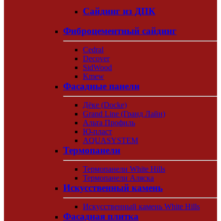
Сайдинг из ДПК
Фиброцементный сайдинг
Cedral
Decover
SidWood
Kmew
Фасадные панели
Дёке (Docke)
Grand Line (Гранд Лайн)
Альта Профиль
Ю-пласт
AQUASYSTEM
Термопанели
Термопанели White Hills
Термопанели Аляска
Искусственный камень
Искусственный камень White Hills
Фасадная плитка