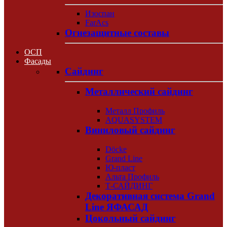
Изоспан
FarAcs
Огнезащитные составы
ОСП
Фасады
Сайдинг
Металлический сайдинг
Металл Профиль
AQUASYSTEM
Виниловый сайдинг
Döcke
Grand Line
Ю-пласт
Альта Профиль
Т-САЙДИНГ
Декоративная система Grand
Line ЯФАСАД
Цокольный сайдинг