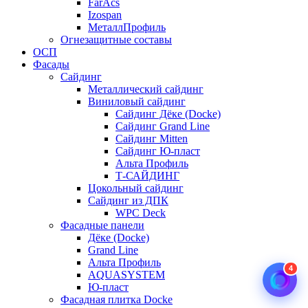
FarAcs
Izospan
МеталлПрофиль
Огнезащитные составы
ОСП
Фасады
Сайдинг
Металлический сайдинг
Виниловый сайдинг
Сайдинг Дёке (Docke)
Сайдинг Grand Line
Сайдинг Mitten
Сайдинг Ю-пласт
Альта Профиль
Т-САЙДИНГ
Цокольный сайдинг
Сайдинг из ДПК
WPC Deck
Фасадные панели
Дёке (Docke)
Grand Line
Альта Профиль
4
AQUASYSTEM
Ю-пласт
Фасадная плитка Docke