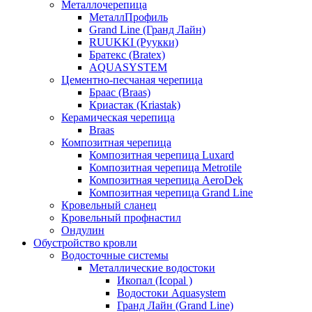
Металлочерепица
МеталлПрофиль
Grand Line (Гранд Лайн)
RUUKKI (Руукки)
Братекс (Bratex)
AQUASYSTEM
Цементно-песчаная черепица
Браас (Braas)
Криастак (Kriastak)
Керамическая черепица
Braas
Композитная черепица
Композитная черепица Luxard
Композитная черепица Metrotile
Композитная черепица AeroDek
Композитная черепица Grand Line
Кровельный сланец
Кровельный профнастил
Ондулин
Обустройство кровли
Водосточные системы
Металлические водостоки
Икопал (Icopal )
Водостоки Aquasystem
Гранд Лайн (Grand Line)