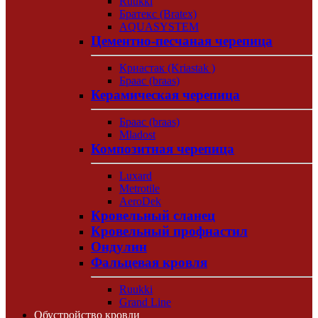
Ruukki
Братекс (Bratex)
AQUASYSTEM
Цементно-песчаная черепица
Криастак (Kriastak )
Браас (braas)
Керамическая черепица
Браас (braas)
Mladost
Композитная черепица
Luxard
Metrotile
AeroDek
Кровельный сланец
Кровельный профнастил
Ондулин
Фальцевая кровля
Ruukki
Grand Line
Обустройство кровли