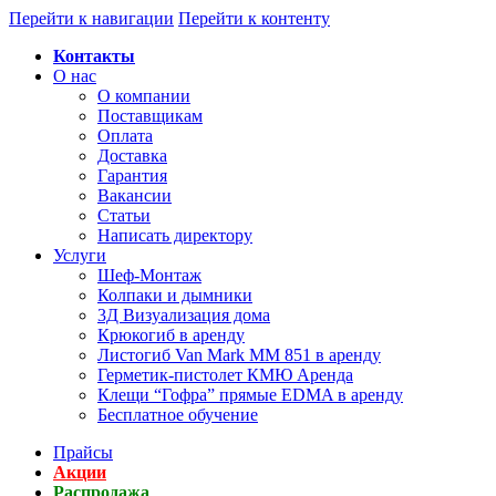
Перейти к навигации
Перейти к контенту
Контакты
О нас
О компании
Поставщикам
Оплата
Доставка
Гарантия
Вакансии
Статьи
Написать директору
Услуги
Шеф-Монтаж
Колпаки и дымники
3Д Визуализация дома
Крюкогиб в аренду
Листогиб Van Mark MM 851 в аренду
Герметик-пистолет КМЮ Аренда
Клещи “Гофра” прямые EDMA в аренду
Бесплатное обучение
Прайсы
Акции
Распродажа