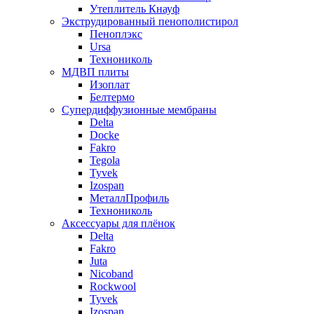
Утеплитель Кнауф
Экструдированный пенополистирол
Пеноплэкс
Ursa
Технониколь
МДВП плиты
Изоплат
Белтермо
Супердиффузионные мембраны
Delta
Docke
Fakro
Tegola
Tyvek
Izospan
МеталлПрофиль
Технониколь
Аксессуары для плёнок
Delta
Fakro
Juta
Nicoband
Rockwool
Tyvek
Izospan