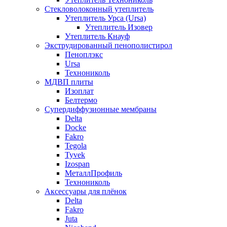
Стекловолоконный утеплитель
Утеплитель Урса (Ursa)
Утеплитель Изовер
Утеплитель Кнауф
Экструдированный пенополистирол
Пеноплэкс
Ursa
Технониколь
МДВП плиты
Изоплат
Белтермо
Супердиффузионные мембраны
Delta
Docke
Fakro
Tegola
Tyvek
Izospan
МеталлПрофиль
Технониколь
Аксессуары для плёнок
Delta
Fakro
Juta