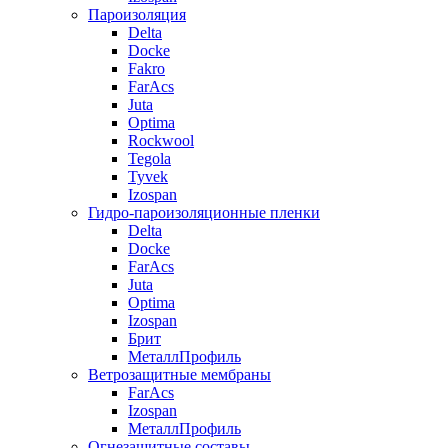
Пароизоляция
Delta
Docke
Fakro
FarAcs
Juta
Optima
Rockwool
Tegola
Tyvek
Izospan
Гидро-пароизоляционные пленки
Delta
Docke
FarAcs
Juta
Optima
Izospan
Брит
МеталлПрофиль
Ветрозащитные мембраны
FarAcs
Izospan
МеталлПрофиль
Огнезащитные составы