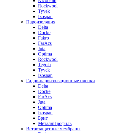
Nicoband
Rockwool
Tyvek
Izospan
Пароизоляция
Delta
Docke
Fakro
FarAcs
Juta
Optima
Rockwool
Tegola
Tyvek
Izospan
Гидро-пароизоляционные пленки
Delta
Docke
FarAcs
Juta
Optima
Izospan
Брит
МеталлПрофиль
Ветрозащитные мембраны