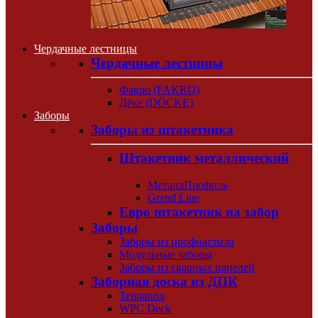
Чердачные лестницы
Чердачные лестницы
Факро (FAKRO)
Дёке (DÖCKE)
Заборы
Заборы из штакетника
Штакетник металлический
МеталлПрофиль
Grand Line
Евро штакетник на забор
Заборы
Заборы из профнастила
Модульные заборы
Заборы из сварных панелей
Заборная доска из ДПК
Террапол
WPC Deck