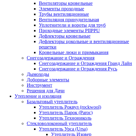
Вентиляторы кровельные
Элементы проходные
Трубы вентиляционные
Вентиляция принудительная
Уплотнители и вороты для труб
Проходные элементы PIIPPU
Дефлекторы кровельные
Дефлекторы цокольные и вентиляционные
решетки
Кровельные люки и примыкания
Снегозадержание и Ограждения
Снегозадержание и Ограждения Гранд Лайн
Снегозадержание и Ограждения Русь
Дымоходы
Доборные элементы
Инструмент
Решения для Дачи
Утепление и изоляция
Базальтовый утеплитель
Утеплитель Роквул (rockwool)
Утеплитель Парок (Paroc)
Утеплитель Технониколь
Стекловолоконный утеплитель
Утеплитель Урса (Ursa)
Утеплитель Изовер