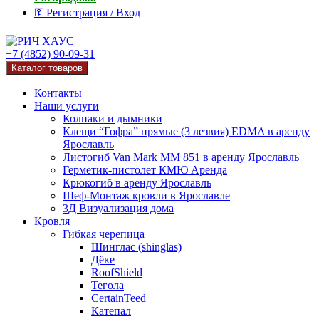
⚿ Регистрация / Вход
+7 (4852) 90-09-31
Каталог товаров
Контакты
Наши услуги
Колпаки и дымники
Клещи “Гофра” прямые (3 лезвия) EDMA в аренду
Ярославль
Листогиб Van Mark MM 851 в аренду Ярославль
Герметик-пистолет КМЮ Аренда
Крюкогиб в аренду Ярославль
Шеф-Монтаж кровли в Ярославле
3Д Визуализация дома
Кровля
Гибкая черепица
Шинглас (shinglas)
Дёке
RoofShield
Тегола
CertainTeed
Катепал