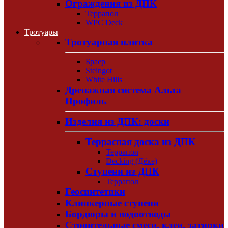
Ограждения из ДПК
Террапол
WPC Deck
Тротуары
Тротуарная плитка
Браер
Steingot
White Hills
Дренажная система Альта
Профиль
Изделия из ДПК: доски
Террасная доска из ДПК
Террапол
Decking (Дёке)
Ступени из ДПК
Террапол
Геосинтетики
Клинкерные ступени
Бордюры и водоотводы
Строительные смеси, клеи, затирки