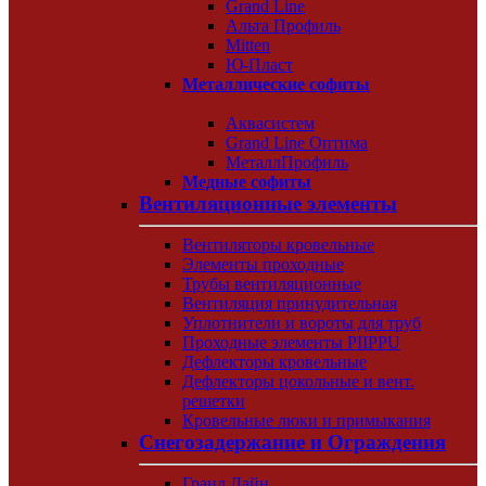
Grand Line
Альта Профиль
Mitten
Ю-Пласт
Металлические софиты
Аквасистем
Grand Line Оптима
МеталлПрофиль
Медные софиты
Вентиляционные элементы
Вентиляторы кровельные
Элементы проходные
Трубы вентиляционные
Вентиляция принудительная
Уплотнители и вороты для труб
Проходные элементы PIIPPU
Дефлекторы кровельные
Дефлекторы цокольные и вент.
решетки
Кровельные люки и примыкания
Снегозадержание и Ограждения
Гранд Лайн