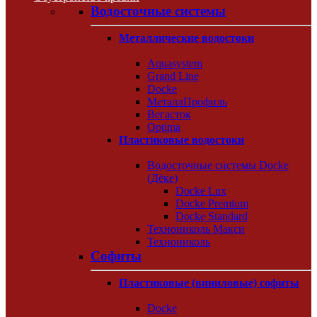
Водосточные системы
Металлические водостоки
Aquasystem
Grand Line
Docke
МеталлПрофиль
Вегасток
Optima
Пластиковые водостоки
Водосточные системы Docke
(Дёке)
Docke Lux
Docke Premium
Docke Standard
Технониколь Макси
Технониколь
Софиты
Пластиковые (виниловые) софиты
Docke