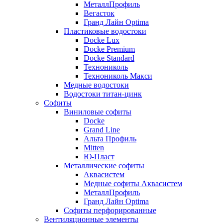
МеталлПрофиль
Вегасток
Гранд Лайн Optima
Пластиковые водостоки
Docke Lux
Docke Premium
Docke Standard
Технониколь
Технониколь Макси
Медные водостоки
Водостоки титан-цинк
Софиты
Виниловые софиты
Docke
Grand Line
Альта Профиль
Mitten
Ю-Пласт
Металлические софиты
Аквасистем
Медные софиты Аквасистем
МеталлПрофиль
Гранд Лайн Optima
Софиты перфорированные
Вентиляционные элементы