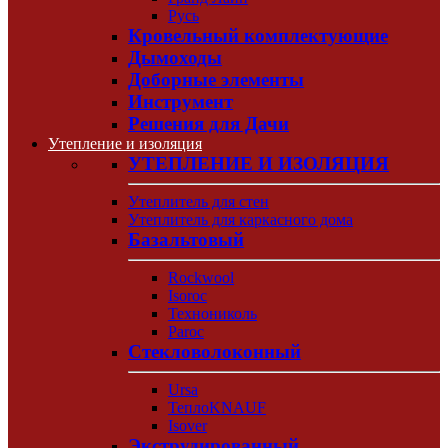
Русь
Кровельный комплектующие
Дымоходы
Доборные элементы
Инструмент
Решения для Дачи
Утепление и изоляция
УТЕПЛЕНИЕ И ИЗОЛЯЦИЯ
Утеплитель для стен
Утеплитель для каркасного дома
Базальтовый
Rockwool
Isoroc
Технониколь
Paroc
Стекловолоконный
Ursa
ТеплоKNAUF
Isover
Экструдированный