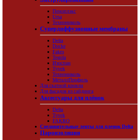
Пеноплэкс
Ursa
Технониколь
Супердиффузионные мембраны
Delta
Docke
Fakro
Tegola
Изоспан
Tyvek
Технониколь
МеталлПрофиль
Для скатной кровли
Для фасадов из сайдинга
Аксессуары для плёнок
Delta
Tyvek
FAKRO
Соединительные ленты для пленок Delta
Пароизоляция