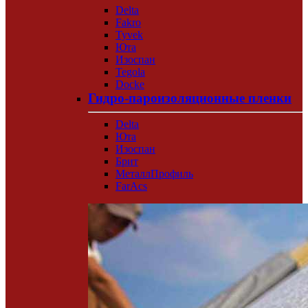
Delta
Fakro
Tyvek
Юта
Изоспан
Tegola
Docke
Гидро-пароизоляционные пленки
Delta
Юта
Изоспан
Брит
МеталлПрофиль
FarAcs