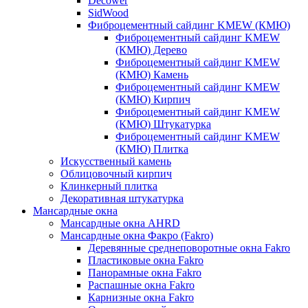
Decower
SidWood
Фиброцементный сайдинг KMEW (КМЮ)
Фиброцементный сайдинг KMEW
(КМЮ) Дерево
Фиброцементный сайдинг KMEW
(КМЮ) Камень
Фиброцементный сайдинг KMEW
(КМЮ) Кирпич
Фиброцементный сайдинг KMEW
(КМЮ) Штукатурка
Фиброцементный сайдинг KMEW
(КМЮ) Плитка
Искусственный камень
Облицовочный кирпич
Клинкерный плитка
Декоративная штукатурка
Мансардные окна
Мансардные окна AHRD
Мансардные окна Факро (Fakro)
Деревянные среднеповоротные окна Fakro
Пластиковые окна Fakro
Панорамные окна Fakro
Распашные окна Fakro
Карнизные окна Fakro