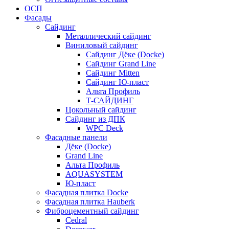
ОСП
Фасады
Сайдинг
Металлический сайдинг
Виниловый сайдинг
Сайдинг Дёке (Docke)
Сайдинг Grand Line
Сайдинг Mitten
Сайдинг Ю-пласт
Альта Профиль
Т-САЙДИНГ
Цокольный сайдинг
Сайдинг из ДПК
WPC Deck
Фасадные панели
Дёке (Docke)
Grand Line
Альта Профиль
AQUASYSTEM
Ю-пласт
Фасадная плитка Docke
Фасадная плитка Hauberk
Фиброцементный сайдинг
Cedral