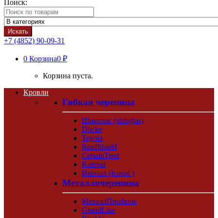
Поиск:
Искать
+7 (4852) 90-09-31
0
Корзина
0 ₽
Корзина пуста.
Кровли
Гибкая черепица
Шинглас (shinglas)
Döcke
Tegola
RoofShield
CertainTeed
Katepal
Икопал (Icopal )
Металлочерепица
МеталлПрофиль
GrandLine