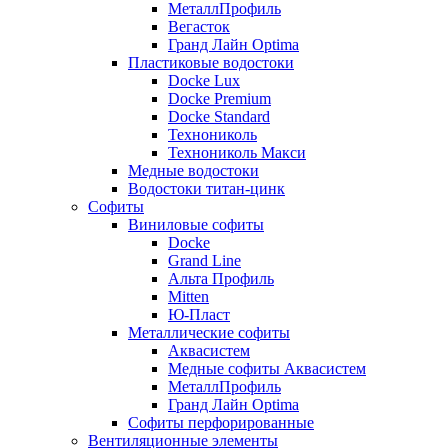
МеталлПрофиль
Вегасток
Гранд Лайн Optima
Пластиковые водостоки
Docke Lux
Docke Premium
Docke Standard
Технониколь
Технониколь Макси
Медные водостоки
Водостоки титан-цинк
Софиты
Виниловые софиты
Docke
Grand Line
Альта Профиль
Mitten
Ю-Пласт
Металлические софиты
Аквасистем
Медные софиты Аквасистем
МеталлПрофиль
Гранд Лайн Optima
Софиты перфорированные
Вентиляционные элементы