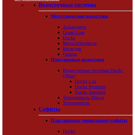
Водосточные системы
Металлические водостоки
Aquasystem
Grand Line
Docke
МеталлПрофиль
Вегасток
Optima
Пластиковые водостоки
Водосточные системы Docke
(Дёке)
Docke Lux
Docke Premium
Docke Standard
Технониколь Макси
Технониколь
Софиты
Пластиковые (виниловые) софиты
Docke