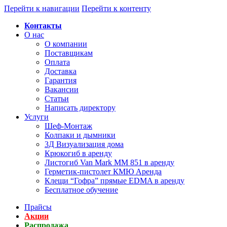
Перейти к навигации
Перейти к контенту
Контакты
О нас
О компании
Поставщикам
Оплата
Доставка
Гарантия
Вакансии
Статьи
Написать директору
Услуги
Шеф-Монтаж
Колпаки и дымники
3Д Визуализация дома
Крюкогиб в аренду
Листогиб Van Mark MM 851 в аренду
Герметик-пистолет КМЮ Аренда
Клещи “Гофра” прямые EDMA в аренду
Бесплатное обучение
Прайсы
Акции
Распродажа