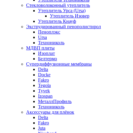
Стекловолоконный утеплитель
Утеплитель Урса (Ursa)
Утеплитель Изовер
Утеплитель Кнауф
Экструдированный пенополистирол
Пеноплэкс
Ursa
Технониколь
МДВП плиты
Изоплат
Белтермо
Супердиффузионные мембраны
Delta
Docke
Fakro
Tegola
Tyvek
Izospan
МеталлПрофиль
Технониколь
Аксессуары для плёнок
Delta
Fakro
Juta