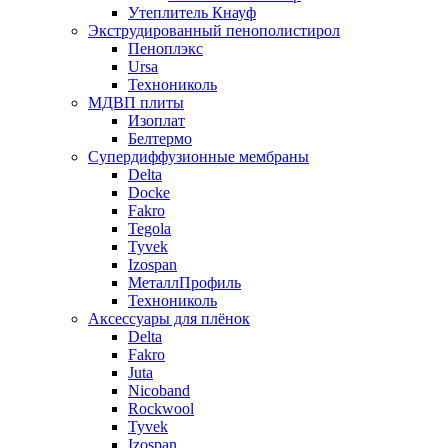
Утеплитель Кнауф
Экструдированный пенополистирол
Пеноплэкс
Ursa
Технониколь
МДВП плиты
Изоплат
Белтермо
Супердиффузионные мембраны
Delta
Docke
Fakro
Tegola
Tyvek
Izospan
МеталлПрофиль
Технониколь
Аксессуары для плёнок
Delta
Fakro
Juta
Nicoband
Rockwool
Tyvek
Izospan