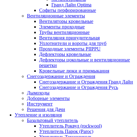
Гранд Лайн Optima
Софиты перфорированные
Вентиляционные элементы
Вентиляторы кровельные
Элементы проходные
Трубы вентиляционные
Вентиляция принудительная
Уплотнители и вороты для труб
Проходные элементы PIIPPU
Дефлекторы кровельные
Дефлекторы цокольные и вентиляционные
решетки
Кровельные люки и примыкания
Снегозадержание и Ограждения
Снегозадержание и Ограждения Гранд Лайн
Снегозадержание и Ограждения Русь
Дымоходы
Доборные элементы
Инструмент
Решения для Дачи
Утепление и изоляция
Базальтовый утеплитель
Утеплитель Роквул (rockwool)
Утеплитель Парок (Paroc)
Утеплитель Технониколь