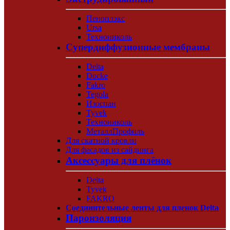
Пеноплэкс
Ursa
Технониколь
Супердиффузионные мембраны
Delta
Docke
Fakro
Tegola
Изоспан
Tyvek
Технониколь
МеталлПрофиль
Для скатной кровли
Для фасадов из сайдинга
Аксессуары для плёнок
Delta
Tyvek
FAKRO
Соединительные ленты для пленок Delta
Пароизоляция