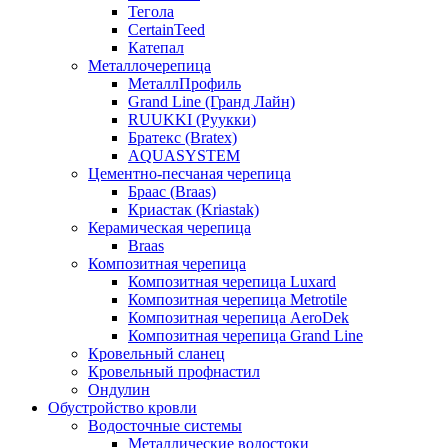
Тегола
CertainTeed
Катепал
Металлочерепица
МеталлПрофиль
Grand Line (Гранд Лайн)
RUUKKI (Руукки)
Братекс (Bratex)
AQUASYSTEM
Цементно-песчаная черепица
Браас (Braas)
Криастак (Kriastak)
Керамическая черепица
Braas
Композитная черепица
Композитная черепица Luxard
Композитная черепица Metrotile
Композитная черепица AeroDek
Композитная черепица Grand Line
Кровельный сланец
Кровельный профнастил
Ондулин
Обустройство кровли
Водосточные системы
Металлические водостоки