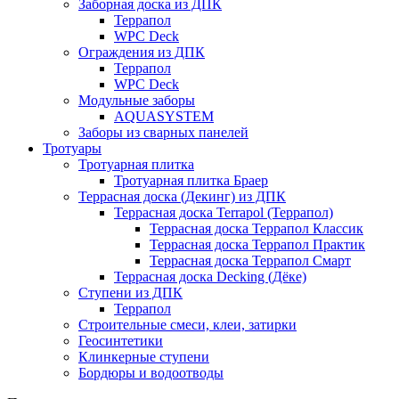
Заборная доска из ДПК
Террапол
WPC Deck
Ограждения из ДПК
Террапол
WPC Deck
Модульные заборы
AQUASYSTEM
Заборы из сварных панелей
Тротуары
Тротуарная плитка
Тротуарная плитка Браер
Террасная доска (Декинг) из ДПК
Террасная доска Terrapol (Террапол)
Террасная доска Террапол Классик
Террасная доска Террапол Практик
Террасная доска Террапол Смарт
Террасная доска Decking (Дёке)
Ступени из ДПК
Террапол
Строительные смеси, клеи, затирки
Геосинтетики
Клинкерные ступени
Бордюры и водоотводы