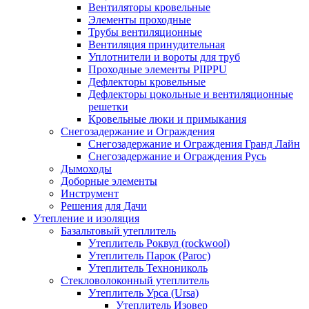
Вентиляторы кровельные
Элементы проходные
Трубы вентиляционные
Вентиляция принудительная
Уплотнители и вороты для труб
Проходные элементы PIIPPU
Дефлекторы кровельные
Дефлекторы цокольные и вентиляционные
решетки
Кровельные люки и примыкания
Снегозадержание и Ограждения
Снегозадержание и Ограждения Гранд Лайн
Снегозадержание и Ограждения Русь
Дымоходы
Доборные элементы
Инструмент
Решения для Дачи
Утепление и изоляция
Базальтовый утеплитель
Утеплитель Роквул (rockwool)
Утеплитель Парок (Paroc)
Утеплитель Технониколь
Стекловолоконный утеплитель
Утеплитель Урса (Ursa)
Утеплитель Изовер