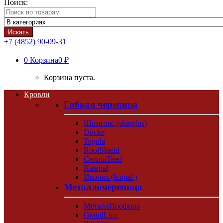
Поиск:
Искать
+7 (4852) 90-09-31
0
Корзина
0 ₽
Корзина пуста.
Кровли
Гибкая черепица
Шинглас (shinglas)
Döcke
Tegola
RoofShield
CertainTeed
Katepal
Икопал (Icopal )
Металлочерепица
МеталлПрофиль
GrandLine