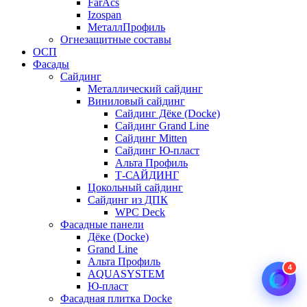
FarAcs
Izospan
МеталлПрофиль
Огнезащитные составы
ОСП
Фасады
Сайдинг
Металлический сайдинг
Виниловый сайдинг
Сайдинг Дёке (Docke)
Сайдинг Grand Line
Сайдинг Mitten
Сайдинг Ю-пласт
Альта Профиль
Т-САЙДИНГ
Цокольный сайдинг
Сайдинг из ДПК
WPC Deck
Фасадные панели
Дёке (Docke)
Grand Line
Альта Профиль
4
AQUASYSTEM
Ю-пласт
Фасадная плитка Docke