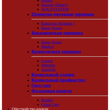
Ruukki
Братекс (Bratex)
AQUASYSTEM
Цементно-песчаная черепица
Криастак (Kriastak )
Браас (braas)
Керамическая черепица
Браас (braas)
Mladost
Композитная черепица
Luxard
Metrotile
AeroDek
Кровельный сланец
Кровельный профнастил
Ондулин
Фальцевая кровля
Ruukki
Grand Line
Обустройство кровли