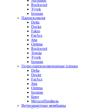
Nicoband
Rockwool
Tyvek
Izospan
Пароизоляция
Delta
Docke
Fakro
FarAcs
Juta
Optima
Rockwool
Tegola
Tyvek
Izospan
Гидро-пароизоляционные пленки
Delta
Docke
FarAcs
Juta
Optima
Izospan
Брит
МеталлПрофиль
Ветрозащитные мембраны