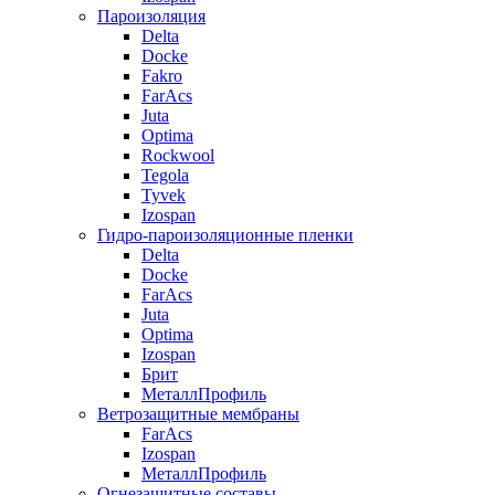
Пароизоляция
Delta
Docke
Fakro
FarAcs
Juta
Optima
Rockwool
Tegola
Tyvek
Izospan
Гидро-пароизоляционные пленки
Delta
Docke
FarAcs
Juta
Optima
Izospan
Брит
МеталлПрофиль
Ветрозащитные мембраны
FarAcs
Izospan
МеталлПрофиль
Огнезащитные составы