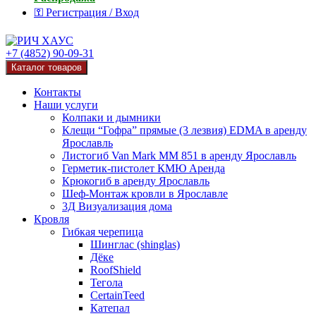
⚿ Регистрация / Вход
+7 (4852) 90-09-31
Каталог товаров
Контакты
Наши услуги
Колпаки и дымники
Клещи “Гофра” прямые (3 лезвия) EDMA в аренду
Ярославль
Листогиб Van Mark MM 851 в аренду Ярославль
Герметик-пистолет КМЮ Аренда
Крюкогиб в аренду Ярославль
Шеф-Монтаж кровли в Ярославле
3Д Визуализация дома
Кровля
Гибкая черепица
Шинглас (shinglas)
Дёке
RoofShield
Тегола
CertainTeed
Катепал