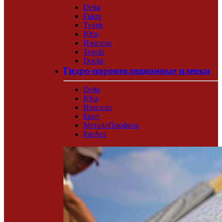
Delta
Fakro
Tyvek
Юта
Изоспан
Tegola
Docke
Гидро-пароизоляционные пленки
Delta
Юта
Изоспан
Брит
МеталлПрофиль
FarAcs