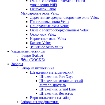
Окна с системой автоматического
управления WiFi
Окно-люк Fakro
Мансардные окна Velux
Деревянные среднеповоротные окна Velux
Пластиковые окна Velux
Панорамные окна Velux
Окна с электрооборудованием Velux
Окно-люк Velux
Карнизные окна Velux
Балкон Velux
Зенитное окно Velux
Чердачные лестницы
Факро (Fakro)
Дёке (DÖCKE)
Заборы
Забор из штакетника
Штакетник металлический
Штакетник Рич Хаус
Штакетник металлический
МеталлПрофиль
Штакетник Grand Line
Штакетник Вегасток
Евро штакетник на забор
Заборы из профнастила