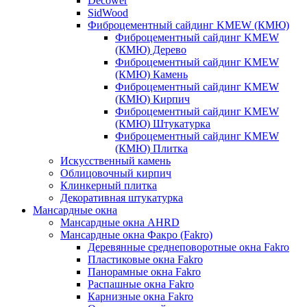
Decower
SidWood
Фиброцементный сайдинг KMEW (КМЮ)
Фиброцементный сайдинг KMEW
(КМЮ) Дерево
Фиброцементный сайдинг KMEW
(КМЮ) Камень
Фиброцементный сайдинг KMEW
(КМЮ) Кирпич
Фиброцементный сайдинг KMEW
(КМЮ) Штукатурка
Фиброцементный сайдинг KMEW
(КМЮ) Плитка
Искусственный камень
Облицовочный кирпич
Клинкерный плитка
Декоративная штукатурка
Мансардные окна
Мансардные окна AHRD
Мансардные окна Факро (Fakro)
Деревянные среднеповоротные окна Fakro
Пластиковые окна Fakro
Панорамные окна Fakro
Распашные окна Fakro
Карнизные окна Fakro