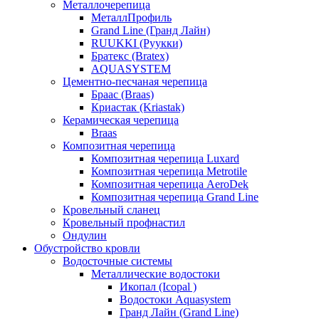
Металлочерепица
МеталлПрофиль
Grand Line (Гранд Лайн)
RUUKKI (Руукки)
Братекс (Bratex)
AQUASYSTEM
Цементно-песчаная черепица
Браас (Braas)
Криастак (Kriastak)
Керамическая черепица
Braas
Композитная черепица
Композитная черепица Luxard
Композитная черепица Metrotile
Композитная черепица AeroDek
Композитная черепица Grand Line
Кровельный сланец
Кровельный профнастил
Ондулин
Обустройство кровли
Водосточные системы
Металлические водостоки
Икопал (Icopal )
Водостоки Aquasystem
Гранд Лайн (Grand Line)