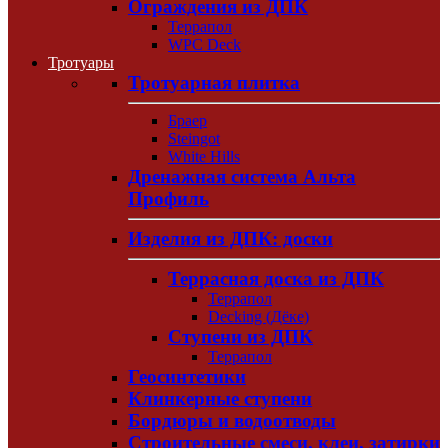
Ограждения из ДПК
Террапол
WPC Deck
Тротуары
Тротуарная плитка
Браер
Steingot
White Hills
Дренажная система Альта
Профиль
Изделия из ДПК: доски
Террасная доска из ДПК
Террапол
Decking (Дёке)
Ступени из ДПК
Террапол
Геосинтетики
Клинкерные ступени
Бордюры и водоотводы
Строительные смеси, клеи, затирки