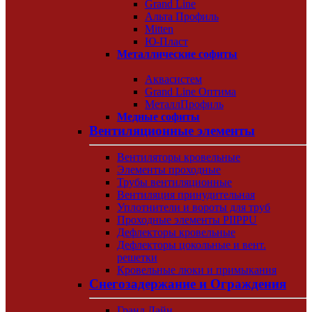
Grand Line
Альта Профиль
Mitten
Ю-Пласт
Металлические софиты
Аквасистем
Grand Line Оптима
МеталлПрофиль
Медные софиты
Вентиляционные элементы
Вентиляторы кровельные
Элементы проходные
Трубы вентиляционные
Вентиляция принудительная
Уплотнители и вороты для труб
Проходные элементы PIIPPU
Дефлекторы кровельные
Дефлекторы цокольные и вент.
решетки
Кровельные люки и примыкания
Снегозадержание и Ограждения
Гранд Лайн