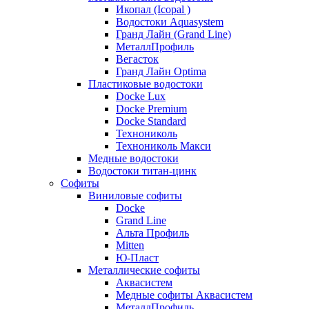
Икопал (Icopal )
Водостоки Aquasystem
Гранд Лайн (Grand Line)
МеталлПрофиль
Вегасток
Гранд Лайн Optima
Пластиковые водостоки
Docke Lux
Docke Premium
Docke Standard
Технониколь
Технониколь Макси
Медные водостоки
Водостоки титан-цинк
Софиты
Виниловые софиты
Docke
Grand Line
Альта Профиль
Mitten
Ю-Пласт
Металлические софиты
Аквасистем
Медные софиты Аквасистем
МеталлПрофиль