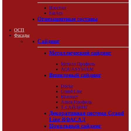
Изоспан
FarAcs
Огнезащитные составы
ОСП
Фасады
Сайдинг
Металлический сайдинг
Металл Профиль
AQUASYSTEM
Виниловый сайдинг
Döcke
Grand Line
Ю-пласт
Альта Профиль
Т-САЙДИНГ
Декоративная система Grand
Line ЯФАСАД
Цокольный сайдинг