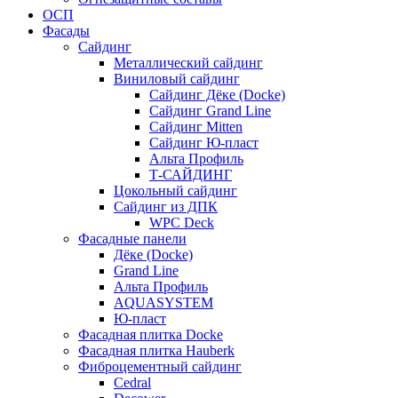
ОСП
Фасады
Сайдинг
Металлический сайдинг
Виниловый сайдинг
Сайдинг Дёке (Docke)
Сайдинг Grand Line
Сайдинг Mitten
Сайдинг Ю-пласт
Альта Профиль
Т-САЙДИНГ
Цокольный сайдинг
Сайдинг из ДПК
WPC Deck
Фасадные панели
Дёке (Docke)
Grand Line
Альта Профиль
AQUASYSTEM
Ю-пласт
Фасадная плитка Docke
Фасадная плитка Hauberk
Фиброцементный сайдинг
Cedral