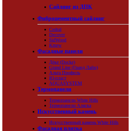
Сайдинг из ДПК
Фиброцементный сайдинг
Cedral
Decover
SidWood
Kmew
Фасадные панели
Дёке (Docke)
Grand Line (Гранд Лайн)
Альта Профиль
Ю-пласт
AQUASYSTEM
Термопанели
Термопанели White Hills
Термопанели Аляска
Искусственный камень
Искусственный камень White Hills
Фасадная плитка