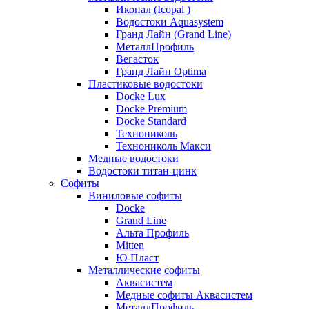
Икопал (Icopal )
Водостоки Aquasystem
Гранд Лайн (Grand Line)
МеталлПрофиль
Вегасток
Гранд Лайн Optima
Пластиковые водостоки
Docke Lux
Docke Premium
Docke Standard
Технониколь
Технониколь Макси
Медные водостоки
Водостоки титан-цинк
Софиты
Виниловые софиты
Docke
Grand Line
Альта Профиль
Mitten
Ю-Пласт
Металлические софиты
Аквасистем
Медные софиты Аквасистем
МеталлПрофиль