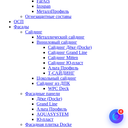
FarAcs
Izospan
МеталлПрофиль
Огнезащитные составы
ОСП
Фасады
Сайдинг
Металлический сайдинг
Виниловый сайдинг
Сайдинг Дёке (Docke)
Сайдинг Grand Line
Сайдинг Mitten
Сайдинг Ю-пласт
Альта Профиль
Т-САЙДИНГ
Цокольный сайдинг
Сайдинг из ДПК
WPC Deck
Фасадные панели
Дёке (Docke)
Grand Line
Альта Профиль
4
AQUASYSTEM
Ю-пласт
Фасадная плитка Docke