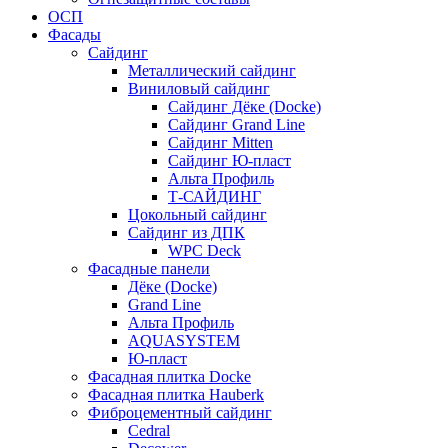
ОСП
Фасады
Сайдинг
Металлический сайдинг
Виниловый сайдинг
Сайдинг Дёке (Docke)
Сайдинг Grand Line
Сайдинг Mitten
Сайдинг Ю-пласт
Альта Профиль
Т-САЙДИНГ
Цокольный сайдинг
Сайдинг из ДПК
WPC Deck
Фасадные панели
Дёке (Docke)
Grand Line
Альта Профиль
AQUASYSTEM
Ю-пласт
Фасадная плитка Docke
Фасадная плитка Hauberk
Фиброцементный сайдинг
Cedral