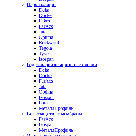
Пароизоляция
Delta
Docke
Fakro
FarAcs
Juta
Optima
Rockwool
Tegola
Tyvek
Izospan
Гидро-пароизоляционные пленки
Delta
Docke
FarAcs
Juta
Optima
Izospan
Брит
МеталлПрофиль
Ветрозащитные мембраны
FarAcs
Izospan
МеталлПрофиль
Огнезащитные составы