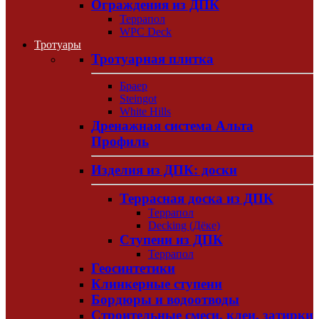
Ограждения из ДПК
Террапол
WPC Deck
Тротуары
Тротуарная плитка
Браер
Steingot
White Hills
Дренажная система Альта
Профиль
Изделия из ДПК: доски
Террасная доска из ДПК
Террапол
Decking (Дёке)
Ступени из ДПК
Террапол
Геосинтетики
Клинкерные ступени
Бордюры и водоотводы
Строительные смеси, клеи, затирки