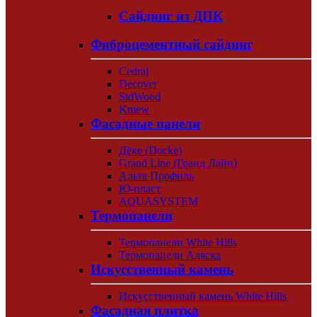
Сайдинг из ДПК
Фиброцементный сайдинг
Cedral
Decover
SidWood
Kmew
Фасадные панели
Дёке (Docke)
Grand Line (Гранд Лайн)
Альта Профиль
Ю-пласт
AQUASYSTEM
Термопанели
Термопанели White Hills
Термопанели Аляска
Искусственный камень
Искусственный камень White Hills
Фасадная плитка