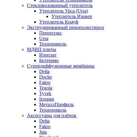
Стекловолоконный утеплитель
Утеплитель Урса (Ursa)
Утеплитель Изовер
Утеплитель Кнауф
Экструдированный пенополистирол
Пеноплэкс
Ursa
Технониколь
МДВП плиты
Изоплат
Белтермо
Супердиффузионные мембраны
Delta
Docke
Fakro
Tegola
Tyvek
Izospan
МеталлПрофиль
Технониколь
Аксессуары для плёнок
Delta
Fakro
Juta