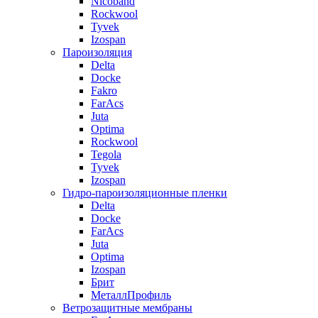
Nicoband
Rockwool
Tyvek
Izospan
Пароизоляция
Delta
Docke
Fakro
FarAcs
Juta
Optima
Rockwool
Tegola
Tyvek
Izospan
Гидро-пароизоляционные пленки
Delta
Docke
FarAcs
Juta
Optima
Izospan
Брит
МеталлПрофиль
Ветрозащитные мембраны