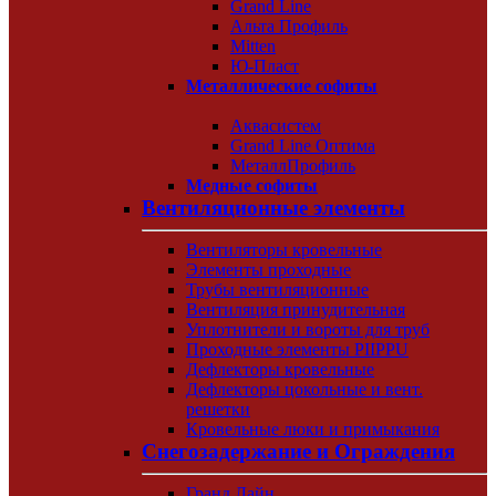
Grand Line
Альта Профиль
Mitten
Ю-Пласт
Металлические софиты
Аквасистем
Grand Line Оптима
МеталлПрофиль
Медные софиты
Вентиляционные элементы
Вентиляторы кровельные
Элементы проходные
Трубы вентиляционные
Вентиляция принудительная
Уплотнители и вороты для труб
Проходные элементы PIIPPU
Дефлекторы кровельные
Дефлекторы цокольные и вент.
решетки
Кровельные люки и примыкания
Снегозадержание и Ограждения
Гранд Лайн