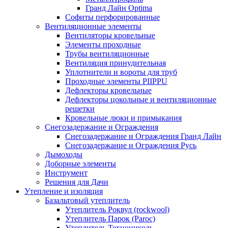
Гранд Лайн Optima
Софиты перфорированные
Вентиляционные элементы
Вентиляторы кровельные
Элементы проходные
Трубы вентиляционные
Вентиляция принудительная
Уплотнители и вороты для труб
Проходные элементы PIIPPU
Дефлекторы кровельные
Дефлекторы цокольные и вентиляционные
решетки
Кровельные люки и примыкания
Снегозадержание и Ограждения
Снегозадержание и Ограждения Гранд Лайн
Снегозадержание и Ограждения Русь
Дымоходы
Доборные элементы
Инструмент
Решения для Дачи
Утепление и изоляция
Базальтовый утеплитель
Утеплитель Роквул (rockwool)
Утеплитель Парок (Paroc)
Утеплитель Технониколь