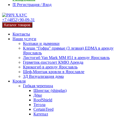
⚿ Регистрация / Вход
+7 (4852) 90-09-31
Каталог товаров
Контакты
Наши услуги
Колпаки и дымники
Клещи “Гофра” прямые (3 лезвия) EDMA в аренду
Ярославль
Листогиб Van Mark MM 851 в аренду Ярославль
Герметик-пистолет КМЮ Аренда
Крюкогиб в аренду Ярославль
Шеф-Монтаж кровли в Ярославле
3Д Визуализация дома
Кровля
Гибкая черепица
Шинглас (shinglas)
Дёке
RoofShield
Тегола
CertainTeed
Катепал