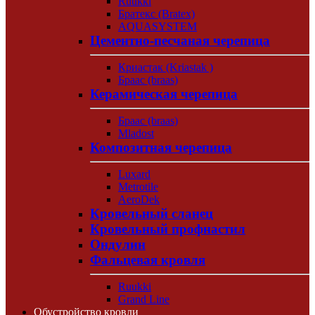
Ruukki
Братекс (Bratex)
AQUASYSTEM
Цементно-песчаная черепица
Криастак (Kriastak )
Браас (braas)
Керамическая черепица
Браас (braas)
Mladost
Композитная черепица
Luxard
Metrotile
AeroDek
Кровельный сланец
Кровельный профнастил
Ондулин
Фальцевая кровля
Ruukki
Grand Line
Обустройство кровли