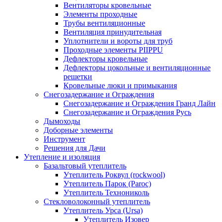
Вентиляторы кровельные
Элементы проходные
Трубы вентиляционные
Вентиляция принудительная
Уплотнители и вороты для труб
Проходные элементы PIIPPU
Дефлекторы кровельные
Дефлекторы цокольные и вентиляционные
решетки
Кровельные люки и примыкания
Снегозадержание и Ограждения
Снегозадержание и Ограждения Гранд Лайн
Снегозадержание и Ограждения Русь
Дымоходы
Доборные элементы
Инструмент
Решения для Дачи
Утепление и изоляция
Базальтовый утеплитель
Утеплитель Роквул (rockwool)
Утеплитель Парок (Paroc)
Утеплитель Технониколь
Стекловолоконный утеплитель
Утеплитель Урса (Ursa)
Утеплитель Изовер