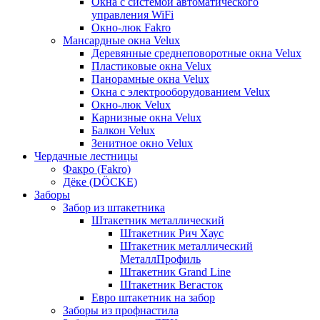
Окна с системой автоматического
управления WiFi
Окно-люк Fakro
Мансардные окна Velux
Деревянные среднеповоротные окна Velux
Пластиковые окна Velux
Панорамные окна Velux
Окна с электрооборудованием Velux
Окно-люк Velux
Карнизные окна Velux
Балкон Velux
Зенитное окно Velux
Чердачные лестницы
Факро (Fakro)
Дёке (DÖCKE)
Заборы
Забор из штакетника
Штакетник металлический
Штакетник Рич Хаус
Штакетник металлический
МеталлПрофиль
Штакетник Grand Line
Штакетник Вегасток
Евро штакетник на забор
Заборы из профнастила