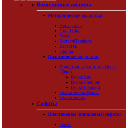
Водосточные системы
Металлические водостоки
Aquasystem
Grand Line
Docke
МеталлПрофиль
Вегасток
Optima
Пластиковые водостоки
Водосточные системы Docke
(Дёке)
Docke Lux
Docke Premium
Docke Standard
Технониколь Макси
Технониколь
Софиты
Пластиковые (виниловые) софиты
Docke