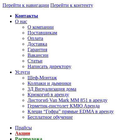
Перейти к навигации
Перейти к контенту
Контакты
О нас
О компании
Поставщикам
Оплата
Доставка
Гарантия
Вакансии
Статьи
Написать директору
Услуги
Шеф-Монтаж
Колпаки и дымники
3Д Визуализация дома
Крюкогиб в аренду
Листогиб Van Mark MM 851 в аренду
Герметик-пистолет КМЮ Аренда
Клещи “Гофра” прямые EDMA в аренду
Бесплатное обучение
Прайсы
Акции
Распродажа