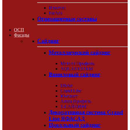
Изоспан
FarAcs
Огнезащитные составы
ОСП
Фасады
Сайдинг
Металлический сайдинг
Металл Профиль
AQUASYSTEM
Виниловый сайдинг
Döcke
Grand Line
Ю-пласт
Альта Профиль
Т-САЙДИНГ
Декоративная система Grand
Line ЯФАСАД
Цокольный сайдинг