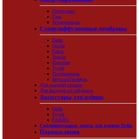
Пеноплэкс
Ursa
Технониколь
Супердиффузионные мембраны
Delta
Docke
Fakro
Tegola
Изоспан
Tyvek
Технониколь
МеталлПрофиль
Для скатной кровли
Для фасадов из сайдинга
Аксессуары для плёнок
Delta
Tyvek
FAKRO
Соединительные ленты для пленок Delta
Пароизоляция