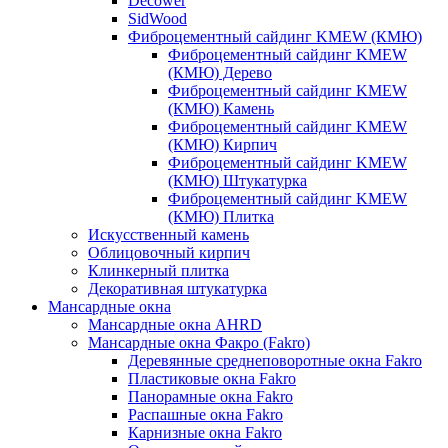
Decower
SidWood
Фиброцементный сайдинг KMEW (КМЮ)
Фиброцементный сайдинг KMEW
(КМЮ) Дерево
Фиброцементный сайдинг KMEW
(КМЮ) Камень
Фиброцементный сайдинг KMEW
(КМЮ) Кирпич
Фиброцементный сайдинг KMEW
(КМЮ) Штукатурка
Фиброцементный сайдинг KMEW
(КМЮ) Плитка
Искусственный камень
Облицовочный кирпич
Клинкерный плитка
Декоративная штукатурка
Мансардные окна
Мансардные окна AHRD
Мансардные окна Факро (Fakro)
Деревянные среднеповоротные окна Fakro
Пластиковые окна Fakro
Панорамные окна Fakro
Распашные окна Fakro
Карнизные окна Fakro