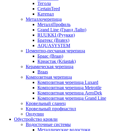
Тегола
CertainTeed
Катепал
Металлочерепица
МеталлПрофиль
Grand Line (Гранд Лайн)
RUUKKI (Руукки)
Братекс (Bratex)
AQUASYSTEM
Цементно-песчаная черепица
Браас (Braas)
Криастак (Kriastak)
Керамическая черепица
Braas
Композитная черепица
Композитная черепица Luxard
Композитная черепица Metrotile
Композитная черепица AeroDek
Композитная черепица Grand Line
Кровельный сланец
Кровельный профнастил
Ондулин
Обустройство кровли
Водосточные системы
Металлические водостоки