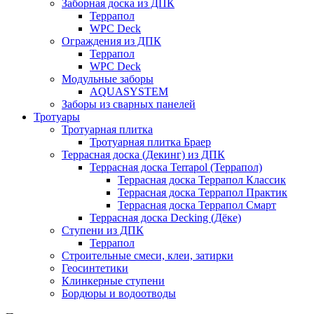
Заборная доска из ДПК
Террапол
WPC Deck
Ограждения из ДПК
Террапол
WPC Deck
Модульные заборы
AQUASYSTEM
Заборы из сварных панелей
Тротуары
Тротуарная плитка
Тротуарная плитка Браер
Террасная доска (Декинг) из ДПК
Террасная доска Terrapol (Террапол)
Террасная доска Террапол Классик
Террасная доска Террапол Практик
Террасная доска Террапол Смарт
Террасная доска Decking (Дёке)
Ступени из ДПК
Террапол
Строительные смеси, клеи, затирки
Геосинтетики
Клинкерные ступени
Бордюры и водоотводы