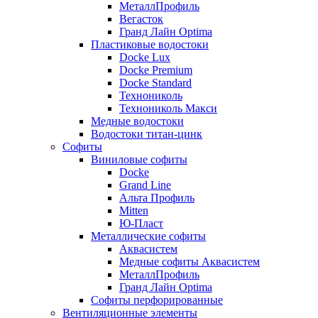
МеталлПрофиль
Вегасток
Гранд Лайн Optima
Пластиковые водостоки
Docke Lux
Docke Premium
Docke Standard
Технониколь
Технониколь Макси
Медные водостоки
Водостоки титан-цинк
Софиты
Виниловые софиты
Docke
Grand Line
Альта Профиль
Mitten
Ю-Пласт
Металлические софиты
Аквасистем
Медные софиты Аквасистем
МеталлПрофиль
Гранд Лайн Optima
Софиты перфорированные
Вентиляционные элементы