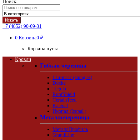
Поиск:
Искать
+7 (4852) 90-09-31
0
Корзина
0 ₽
Корзина пуста.
Кровли
Гибкая черепица
Шинглас (shinglas)
Döcke
Tegola
RoofShield
CertainTeed
Katepal
Икопал (Icopal )
Металлочерепица
МеталлПрофиль
GrandLine