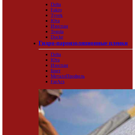
Delta
Fakro
Tyvek
Юта
Изоспан
Tegola
Docke
Гидро-пароизоляционные пленки
Delta
Юта
Изоспан
Брит
МеталлПрофиль
FarAcs