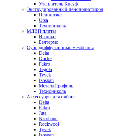
Утеплитель Кнауф
Экструдированный пенополистирол
Пеноплэкс
Ursa
Технониколь
МДВП плиты
Изоплат
Белтермо
Супердиффузионные мембраны
Delta
Docke
Fakro
Tegola
Tyvek
Izospan
МеталлПрофиль
Технониколь
Аксессуары для плёнок
Delta
Fakro
Juta
Nicoband
Rockwool
Tyvek
Izospan