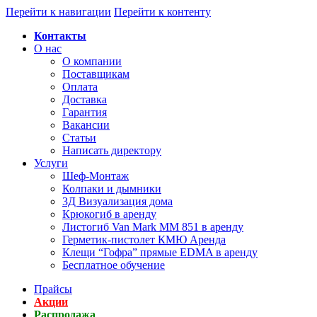
Перейти к навигации
Перейти к контенту
Контакты
О нас
О компании
Поставщикам
Оплата
Доставка
Гарантия
Вакансии
Статьи
Написать директору
Услуги
Шеф-Монтаж
Колпаки и дымники
3Д Визуализация дома
Крюкогиб в аренду
Листогиб Van Mark MM 851 в аренду
Герметик-пистолет КМЮ Аренда
Клещи “Гофра” прямые EDMA в аренду
Бесплатное обучение
Прайсы
Акции
Распродажа