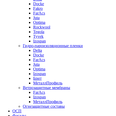
Docke
Fakro
FarAcs
Juta
Optima
Rockwool
Tegola
Tyvek
Izospan
Гидро-пароизоляционные пленки
Delta
Docke
FarAcs
Juta
Optima
Izospan
Брит
МеталлПрофиль
Ветрозащитные мембраны
FarAcs
Izospan
МеталлПрофиль
Огнезащитные составы
ОСП
Фасады