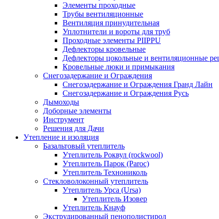
Элементы проходные
Трубы вентиляционные
Вентиляция принудительная
Уплотнители и вороты для труб
Проходные элементы PIIPPU
Дефлекторы кровельные
Дефлекторы цокольные и вентиляционные ре
Кровельные люки и примыкания
Снегозадержание и Ограждения
Снегозадержание и Ограждения Гранд Лайн
Снегозадержание и Ограждения Русь
Дымоходы
Доборные элементы
Инструмент
Решения для Дачи
Утепление и изоляция
Базальтовый утеплитель
Утеплитель Роквул (rockwool)
Утеплитель Парок (Paroc)
Утеплитель Технониколь
Стекловолоконный утеплитель
Утеплитель Урса (Ursa)
Утеплитель Изовер
Утеплитель Кнауф
Экструдированный пенополистирол