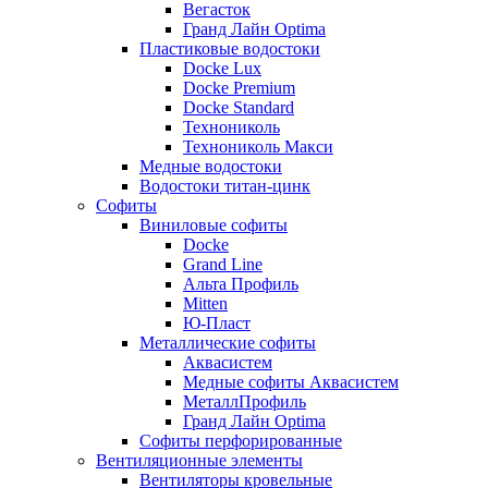
Вегасток
Гранд Лайн Optima
Пластиковые водостоки
Docke Lux
Docke Premium
Docke Standard
Технониколь
Технониколь Макси
Медные водостоки
Водостоки титан-цинк
Софиты
Виниловые софиты
Docke
Grand Line
Альта Профиль
Mitten
Ю-Пласт
Металлические софиты
Аквасистем
Медные софиты Аквасистем
МеталлПрофиль
Гранд Лайн Optima
Софиты перфорированные
Вентиляционные элементы
Вентиляторы кровельные