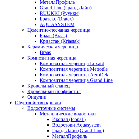
МеталлПрофиль
Grand Line (Гранд Лайн)
RUUKKI (Руукки)
Братекс (Bratex)
AQUASYSTEM
Цементно-песчаная черепица
Браас (Braas)
Криастак (Kriastak)
Керамическая черепица
Braas
Композитная черепица
Композитная черепица Luxard
Композитная черепица Metrotile
Композитная черепица AeroDek
Композитная черепица Grand Line
Кровельный сланец
Кровельный профнастил
Ондулин
Обустройство кровли
Водосточные системы
Металлические водостоки
Икопал (Icopal )
Водостоки Aquasystem
Гранд Лайн (Grand Line)
МеталлПрофиль