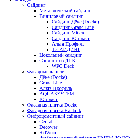
Сайдинг
Металлический сайдинг
Виниловый сайдинг
Сайдинг Дёке (Docke)
Сайдинг Grand Line
Сайдинг Mitten
Сайдинг Ю-пласт
Альта Профиль
Т-САЙДИНГ
Цокольный сайдинг
Сайдинг из ДПК
WPC Deck
Фасадные панели
Дёке (Docke)
Grand Line
Альта Профиль
AQUASYSTEM
Ю-пласт
Фасадная плитка Docke
Фасадная плитка Hauberk
Фиброцементный сайдинг
Cedral
Decower
SidWood