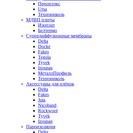
Пеноплэкс
Ursa
Технониколь
МДВП плиты
Изоплат
Белтермо
Супердиффузионные мембраны
Delta
Docke
Fakro
Tegola
Tyvek
Izospan
МеталлПрофиль
Технониколь
Аксессуары для плёнок
Delta
Fakro
Juta
Nicoband
Rockwool
Tyvek
Izospan
Пароизоляция
Delta