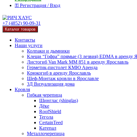
⚿ Регистрация / Вход
+7 (4852) 90-09-31
Каталог товаров
Контакты
Наши услуги
Колпаки и дымники
Клещи “Гофра” прямые (3 лезвия) EDMA в аренду 
Листогиб Van Mark MM 851 в аренду Ярославль
Герметик-пистолет КМЮ Аренда
Крюкогиб в аренду Ярославль
Шеф-Монтаж кровли в Ярославле
3Д Визуализация дома
Кровля
Гибкая черепица
Шинглас (shinglas)
Дёке
RoofShield
Тегола
CertainTeed
Катепал
Металлочерепица