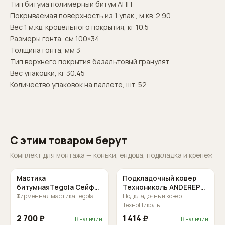
Тип битума полимерный битум АПП
Покрываемая поверхность из 1 упак., м.кв. 2.90
Вес 1 м.кв. кровельного покрытия, кг 10.5
Размеры гонта, см 100×34
Толщина гонта, мм 3
Тип верхнего покрытия базальтовый гранулят
Вес упаковки, кг 30.45
Количество упаковок на паллете, шт. 52
С этим товаром берут
Комплект для монтажа — коньки, ендова, подкладка и крепёж
Мастика
Подкладочный ковер
битумнаяTegola Сейфти
Технониколь ANDEREP
5кг
Фирменная мастика Tegola
GL (15м2)
Подкладочный ковёр
ТехноНиколь
2 700 ₽
1 414 ₽
В наличии
В наличии