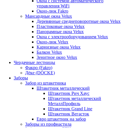
Окна с системой автоматического
управления WiFi
Окно-люк Fakro
Мансардные окна Velux
Деревянные среднеповоротные окна Velux
Пластиковые окна Velux
Панорамные окна Velux
Окна с электрооборудованием Velux
Окно-люк Velux
Карнизные окна Velux
Балкон Velux
Зенитное окно Velux
Чердачные лестницы
Факро (Fakro)
Дёке (DÖCKE)
Заборы
Забор из штакетника
Штакетник металлический
Штакетник Рич Хаус
Штакетник металлический
МеталлПрофиль
Штакетник Grand Line
Штакетник Вегасток
Евро штакетник на забор
Заборы из профнастила