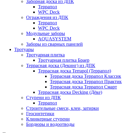
Заборная доска из ДПК
Террапол
WPC Deck
Ограждения из ДПК
Террапол
WPC Deck
Модульные заборы
AQUASYSTEM
Заборы из сварных панелей
Тротуары
Тротуарная плитка
Тротуарная плитка Браер
Террасная доска (Декинг) из ДПК
Террасная доска Terrapol (Террапол)
Террасная доска Террапол Классик
Террасная доска Террапол Практик
Террасная доска Террапол Смарт
Террасная доска Decking (Дёке)
Ступени из ДПК
Террапол
Строительные смеси, клеи, затирки
Геосинтетики
Клинкерные ступени
Бордюры и водоотводы