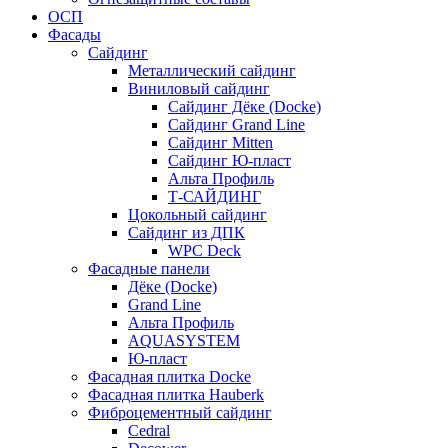
ОСП
Фасады
Сайдинг
Металлический сайдинг
Виниловый сайдинг
Сайдинг Дёке (Docke)
Сайдинг Grand Line
Сайдинг Mitten
Сайдинг Ю-пласт
Альта Профиль
Т-САЙДИНГ
Цокольный сайдинг
Сайдинг из ДПК
WPC Deck
Фасадные панели
Дёке (Docke)
Grand Line
Альта Профиль
AQUASYSTEM
Ю-пласт
Фасадная плитка Docke
Фасадная плитка Hauberk
Фиброцементный сайдинг
Cedral