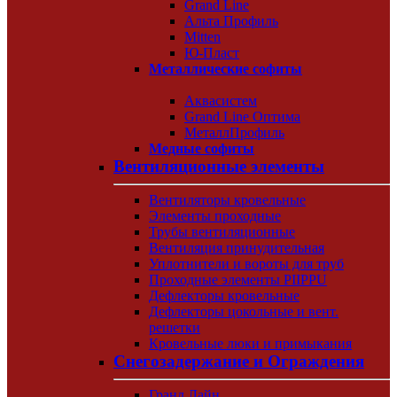
Grand Line
Альта Профиль
Mitten
Ю-Пласт
Металлические софиты
Аквасистем
Grand Line Оптима
МеталлПрофиль
Медные софиты
Вентиляционные элементы
Вентиляторы кровельные
Элементы проходные
Трубы вентиляционные
Вентиляция принудительная
Уплотнители и вороты для труб
Проходные элементы PIIPPU
Дефлекторы кровельные
Дефлекторы цокольные и вент.
решетки
Кровельные люки и примыкания
Снегозадержание и Ограждения
Гранд Лайн