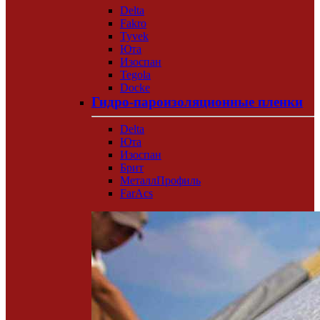
Delta
Fakro
Tyvek
Юта
Изоспан
Tegola
Docke
Гидро-пароизоляционные пленки
Delta
Юта
Изоспан
Брит
МеталлПрофиль
FarAcs