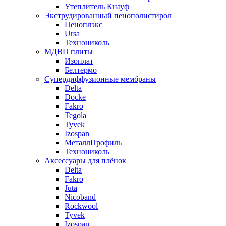
Утеплитель Кнауф
Экструдированный пенополистирол
Пеноплэкс
Ursa
Технониколь
МДВП плиты
Изоплат
Белтермо
Супердиффузионные мембраны
Delta
Docke
Fakro
Tegola
Tyvek
Izospan
МеталлПрофиль
Технониколь
Аксессуары для плёнок
Delta
Fakro
Juta
Nicoband
Rockwool
Tyvek
Izospan