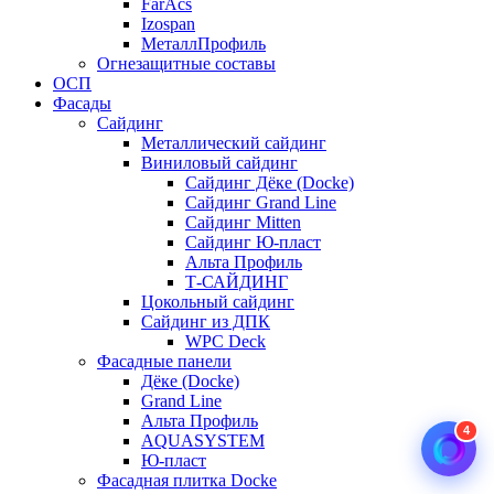
FarAcs
Izospan
МеталлПрофиль
Огнезащитные составы
ОСП
Фасады
Сайдинг
Металлический сайдинг
Виниловый сайдинг
Сайдинг Дёке (Docke)
Сайдинг Grand Line
Сайдинг Mitten
Сайдинг Ю-пласт
Альта Профиль
Т-САЙДИНГ
Цокольный сайдинг
Сайдинг из ДПК
WPC Deck
Фасадные панели
Дёке (Docke)
Grand Line
Альта Профиль
4
AQUASYSTEM
Ю-пласт
Фасадная плитка Docke