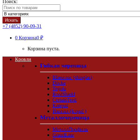
Поиск:
Искать
+7 (4852) 90-09-31
0
Корзина
0 ₽
Корзина пуста.
Кровли
Гибкая черепица
Шинглас (shinglas)
Döcke
Tegola
RoofShield
CertainTeed
Katepal
Икопал (Icopal )
Металлочерепица
МеталлПрофиль
GrandLine