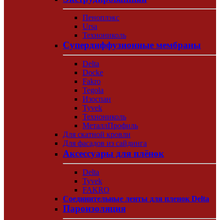
Пеноплэкс
Ursa
Технониколь
Супердиффузионные мембраны
Delta
Docke
Fakro
Tegola
Изоспан
Tyvek
Технониколь
МеталлПрофиль
Для скатной кровли
Для фасадов из сайдинга
Аксессуары для плёнок
Delta
Tyvek
FAKRO
Соединительные ленты для пленок Delta
Пароизоляция