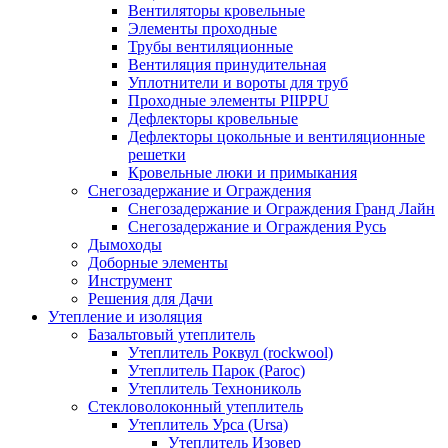
Вентиляторы кровельные
Элементы проходные
Трубы вентиляционные
Вентиляция принудительная
Уплотнители и вороты для труб
Проходные элементы PIIPPU
Дефлекторы кровельные
Дефлекторы цокольные и вентиляционные
решетки
Кровельные люки и примыкания
Снегозадержание и Ограждения
Снегозадержание и Ограждения Гранд Лайн
Снегозадержание и Ограждения Русь
Дымоходы
Доборные элементы
Инструмент
Решения для Дачи
Утепление и изоляция
Базальтовый утеплитель
Утеплитель Роквул (rockwool)
Утеплитель Парок (Paroc)
Утеплитель Технониколь
Стекловолоконный утеплитель
Утеплитель Урса (Ursa)
Утеплитель Изовер