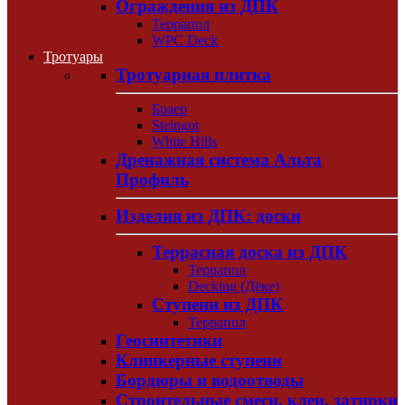
Ограждения из ДПК
Террапол
WPC Deck
Тротуары
Тротуарная плитка
Браер
Steingot
White Hills
Дренажная система Альта
Профиль
Изделия из ДПК: доски
Террасная доска из ДПК
Террапол
Decking (Дёке)
Ступени из ДПК
Террапол
Геосинтетики
Клинкерные ступени
Бордюры и водоотводы
Строительные смеси, клеи, затирки