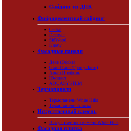
Сайдинг из ДПК
Фиброцементный сайдинг
Cedral
Decover
SidWood
Kmew
Фасадные панели
Дёке (Docke)
Grand Line (Гранд Лайн)
Альта Профиль
Ю-пласт
AQUASYSTEM
Термопанели
Термопанели White Hills
Термопанели Аляска
Искусственный камень
Искусственный камень White Hills
Фасадная плитка