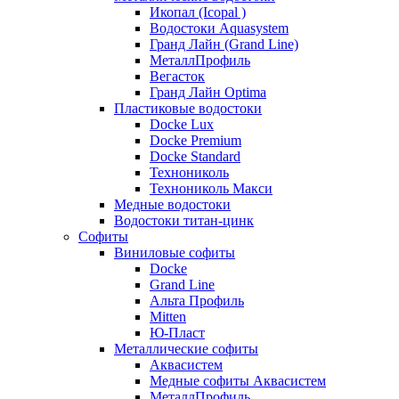
Икопал (Icopal )
Водостоки Aquasystem
Гранд Лайн (Grand Line)
МеталлПрофиль
Вегасток
Гранд Лайн Optima
Пластиковые водостоки
Docke Lux
Docke Premium
Docke Standard
Технониколь
Технониколь Макси
Медные водостоки
Водостоки титан-цинк
Софиты
Виниловые софиты
Docke
Grand Line
Альта Профиль
Mitten
Ю-Пласт
Металлические софиты
Аквасистем
Медные софиты Аквасистем
МеталлПрофиль