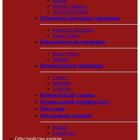
Ruukki
Братекс (Bratex)
AQUASYSTEM
Цементно-песчаная черепица
Криастак (Kriastak )
Браас (braas)
Керамическая черепица
Браас (braas)
Mladost
Композитная черепица
Luxard
Metrotile
AeroDek
Кровельный сланец
Кровельный профнастил
Ондулин
Фальцевая кровля
Ruukki
Grand Line
Обустройство кровли