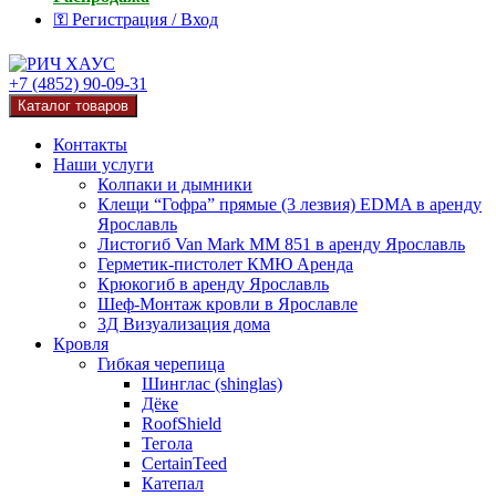
⚿ Регистрация / Вход
+7 (4852) 90-09-31
Каталог товаров
Контакты
Наши услуги
Колпаки и дымники
Клещи “Гофра” прямые (3 лезвия) EDMA в аренду
Ярославль
Листогиб Van Mark MM 851 в аренду Ярославль
Герметик-пистолет КМЮ Аренда
Крюкогиб в аренду Ярославль
Шеф-Монтаж кровли в Ярославле
3Д Визуализация дома
Кровля
Гибкая черепица
Шинглас (shinglas)
Дёке
RoofShield
Тегола
CertainTeed
Катепал