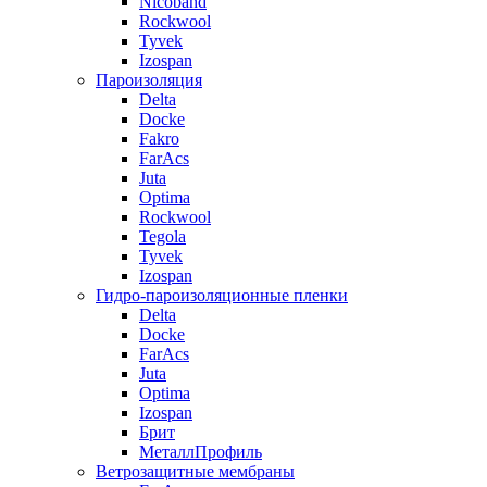
Nicoband
Rockwool
Tyvek
Izospan
Пароизоляция
Delta
Docke
Fakro
FarAcs
Juta
Optima
Rockwool
Tegola
Tyvek
Izospan
Гидро-пароизоляционные пленки
Delta
Docke
FarAcs
Juta
Optima
Izospan
Брит
МеталлПрофиль
Ветрозащитные мембраны