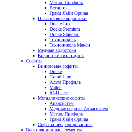
МеталлПрофиль
Вегасток
Гранд Лайн Optima
Пластиковые водостоки
Docke Lux
Docke Premium
Docke Standard
Технониколь
Технониколь Макси
Медные водостоки
Водостоки титан-цинк
Софиты
Виниловые софиты
Docke
Grand Line
Альта Профиль
Mitten
Ю-Пласт
Металлические софиты
Аквасистем
Медные софиты Аквасистем
МеталлПрофиль
Гранд Лайн Optima
Софиты перфорированные
Вентиляционные элементы