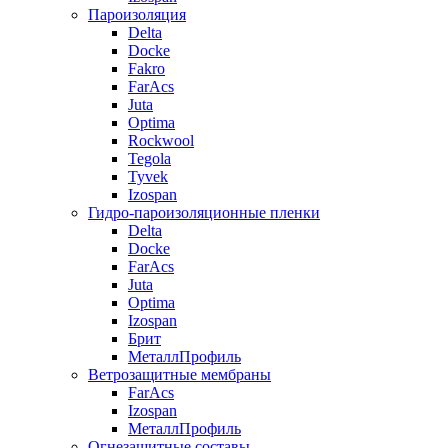
Пароизоляция
Delta
Docke
Fakro
FarAcs
Juta
Optima
Rockwool
Tegola
Tyvek
Izospan
Гидро-пароизоляционные пленки
Delta
Docke
FarAcs
Juta
Optima
Izospan
Брит
МеталлПрофиль
Ветрозащитные мембраны
FarAcs
Izospan
МеталлПрофиль
Огнезащитные составы