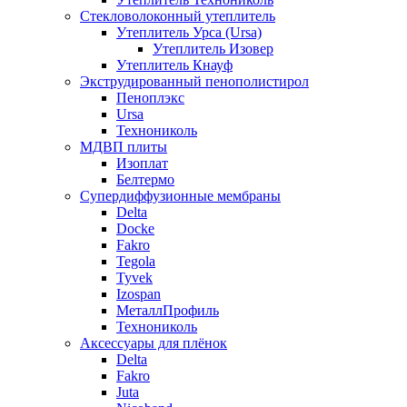
Стекловолоконный утеплитель
Утеплитель Урса (Ursa)
Утеплитель Изовер
Утеплитель Кнауф
Экструдированный пенополистирол
Пеноплэкс
Ursa
Технониколь
МДВП плиты
Изоплат
Белтермо
Супердиффузионные мембраны
Delta
Docke
Fakro
Tegola
Tyvek
Izospan
МеталлПрофиль
Технониколь
Аксессуары для плёнок
Delta
Fakro
Juta