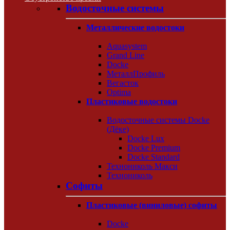
Водосточные системы
Металлические водостоки
Aquasystem
Grand Line
Docke
МеталлПрофиль
Вегасток
Optima
Пластиковые водостоки
Водосточные системы Docke
(Дёке)
Docke Lux
Docke Premium
Docke Standard
Технониколь Макси
Технониколь
Софиты
Пластиковые (виниловые) софиты
Docke