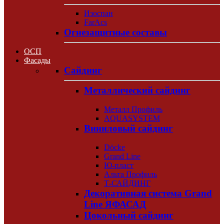
Изоспан
FarAcs
Огнезащитные составы
ОСП
Фасады
Сайдинг
Металлический сайдинг
Металл Профиль
AQUASYSTEM
Виниловый сайдинг
Döcke
Grand Line
Ю-пласт
Альта Профиль
Т-САЙДИНГ
Декоративная система Grand
Line ЯФАСАД
Цокольный сайдинг