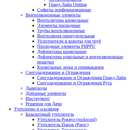
Гранд Лайн Optima
Софиты перфорированные
Вентиляционные элементы
Вентиляторы кровельные
Элементы проходные
Трубы вентиляционные
Вентиляция принудительная
Уплотнители и вороты для труб
Проходные элементы PIIPPU
Дефлекторы кровельные
Дефлекторы цокольные и вентиляционные
решетки
Кровельные люки и примыкания
Снегозадержание и Ограждения
Снегозадержание и Ограждения Гранд Лайн
Снегозадержание и Ограждения Русь
Дымоходы
Доборные элементы
Инструмент
Решения для Дачи
Утепление и изоляция
Базальтовый утеплитель
Утеплитель Роквул (rockwool)
Утеплитель Парок (Paroc)
Утеплитель Технониколь