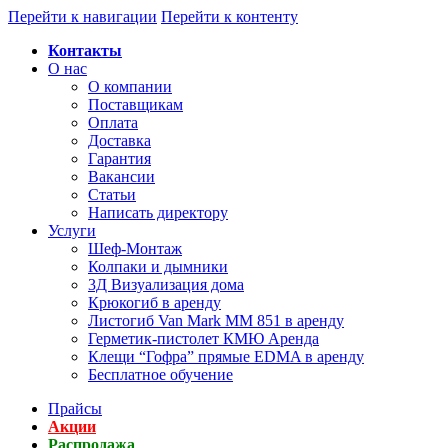
Перейти к навигации
Перейти к контенту
Контакты
О нас
О компании
Поставщикам
Оплата
Доставка
Гарантия
Вакансии
Статьи
Написать директору
Услуги
Шеф-Монтаж
Колпаки и дымники
3Д Визуализация дома
Крюкогиб в аренду
Листогиб Van Mark MM 851 в аренду
Герметик-пистолет КМЮ Аренда
Клещи “Гофра” прямые EDMA в аренду
Бесплатное обучение
Прайсы
Акции
Распродажа