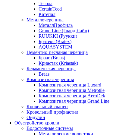
Тегола
CertainTeed
Катепал
Металлочерепица
МеталлПрофиль
Grand Line (Гранд Лайн)
RUUKKI (Руукки)
Братекс (Bratex)
AQUASYSTEM
Цементно-песчаная черепица
Браас (Braas)
Криастак (Kriastak)
Керамическая черепица
Braas
Композитная черепица
Композитная черепица Luxard
Композитная черепица Metrotile
Композитная черепица AeroDek
Композитная черепица Grand Line
Кровельный сланец
Кровельный профнастил
Ондулин
Обустройство кровли
Водосточные системы
Металлические водостоки