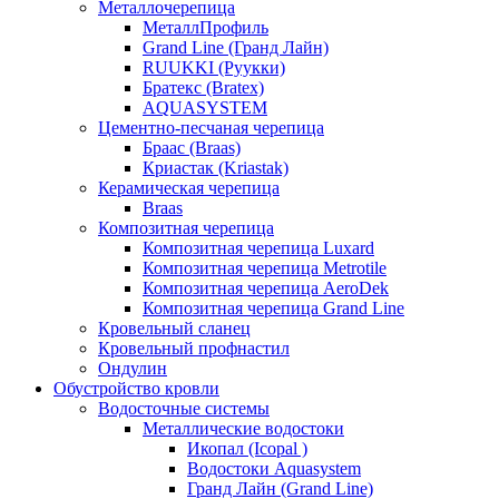
Металлочерепица
МеталлПрофиль
Grand Line (Гранд Лайн)
RUUKKI (Руукки)
Братекс (Bratex)
AQUASYSTEM
Цементно-песчаная черепица
Браас (Braas)
Криастак (Kriastak)
Керамическая черепица
Braas
Композитная черепица
Композитная черепица Luxard
Композитная черепица Metrotile
Композитная черепица AeroDek
Композитная черепица Grand Line
Кровельный сланец
Кровельный профнастил
Ондулин
Обустройство кровли
Водосточные системы
Металлические водостоки
Икопал (Icopal )
Водостоки Aquasystem
Гранд Лайн (Grand Line)