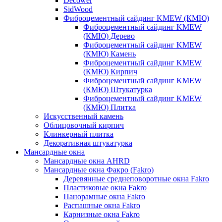
Decower
SidWood
Фиброцементный сайдинг KMEW (КМЮ)
Фиброцементный сайдинг KMEW
(КМЮ) Дерево
Фиброцементный сайдинг KMEW
(КМЮ) Камень
Фиброцементный сайдинг KMEW
(КМЮ) Кирпич
Фиброцементный сайдинг KMEW
(КМЮ) Штукатурка
Фиброцементный сайдинг KMEW
(КМЮ) Плитка
Искусственный камень
Облицовочный кирпич
Клинкерный плитка
Декоративная штукатурка
Мансардные окна
Мансардные окна AHRD
Мансардные окна Факро (Fakro)
Деревянные среднеповоротные окна Fakro
Пластиковые окна Fakro
Панорамные окна Fakro
Распашные окна Fakro
Карнизные окна Fakro