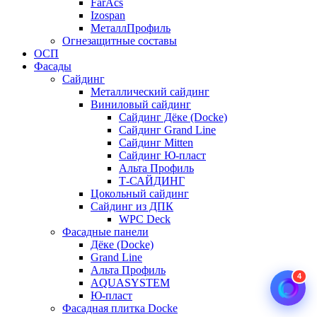
FarAcs
Izospan
МеталлПрофиль
Огнезащитные составы
ОСП
Фасады
Сайдинг
Металлический сайдинг
Виниловый сайдинг
Сайдинг Дёке (Docke)
Сайдинг Grand Line
Сайдинг Mitten
Сайдинг Ю-пласт
Альта Профиль
Т-САЙДИНГ
Цокольный сайдинг
Сайдинг из ДПК
WPC Deck
Фасадные панели
Дёке (Docke)
Grand Line
Альта Профиль
4
AQUASYSTEM
Ю-пласт
Фасадная плитка Docke