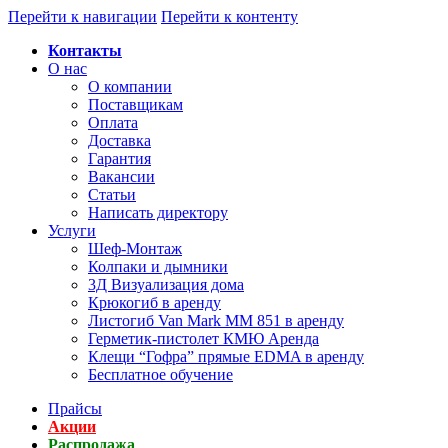
Перейти к навигации
Перейти к контенту
Контакты
О нас
О компании
Поставщикам
Оплата
Доставка
Гарантия
Вакансии
Статьи
Написать директору
Услуги
Шеф-Монтаж
Колпаки и дымники
3Д Визуализация дома
Крюкогиб в аренду
Листогиб Van Mark MM 851 в аренду
Герметик-пистолет КМЮ Аренда
Клещи “Гофра” прямые EDMA в аренду
Бесплатное обучение
Прайсы
Акции
Распродажа