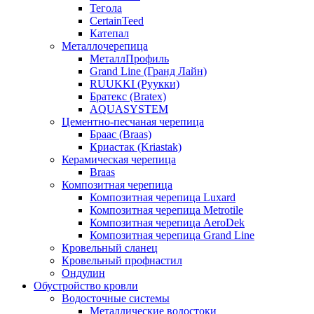
Тегола
CertainTeed
Катепал
Металлочерепица
МеталлПрофиль
Grand Line (Гранд Лайн)
RUUKKI (Руукки)
Братекс (Bratex)
AQUASYSTEM
Цементно-песчаная черепица
Браас (Braas)
Криастак (Kriastak)
Керамическая черепица
Braas
Композитная черепица
Композитная черепица Luxard
Композитная черепица Metrotile
Композитная черепица AeroDek
Композитная черепица Grand Line
Кровельный сланец
Кровельный профнастил
Ондулин
Обустройство кровли
Водосточные системы
Металлические водостоки