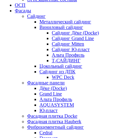
ОСП
Фасады
Сайдинг
Металлический сайдинг
Виниловый сайдинг
Сайдинг Дёке (Docke)
Сайдинг Grand Line
Сайдинг Mitten
Сайдинг Ю-пласт
Альта Профиль
Т-САЙДИНГ
Цокольный сайдинг
Сайдинг из ДПК
WPC Deck
Фасадные панели
Дёке (Docke)
Grand Line
Альта Профиль
AQUASYSTEM
Ю-пласт
Фасадная плитка Docke
Фасадная плитка Hauberk
Фиброцементный сайдинг
Cedral