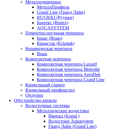
Металлочерепица
МеталлПрофиль
Grand Line (Гранд Лайн)
RUUKKI (Руукки)
Братекс (Bratex)
AQUASYSTEM
Цементно-песчаная черепица
Браас (Braas)
Криастак (Kriastak)
Керамическая черепица
Braas
Композитная черепица
Композитная черепица Luxard
Композитная черепица Metrotile
Композитная черепица AeroDek
Композитная черепица Grand Line
Кровельный сланец
Кровельный профнастил
Ондулин
Обустройство кровли
Водосточные системы
Металлические водостоки
Икопал (Icopal )
Водостоки Aquasystem
Гранд Лайн (Grand Line)