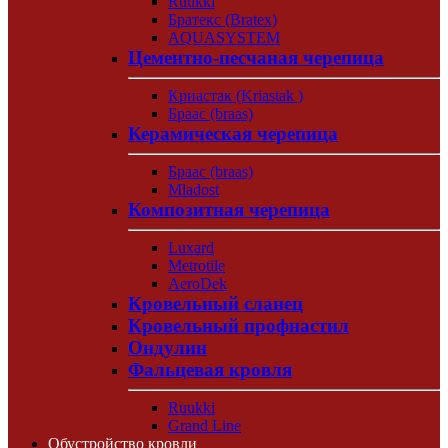
Ruukki
Братекс (Bratex)
AQUASYSTEM
Цементно-песчаная черепица
Криастак (Kriastak )
Браас (braas)
Керамическая черепица
Браас (braas)
Mladost
Композитная черепица
Luxard
Metrotile
AeroDek
Кровельный сланец
Кровельный профнастил
Ондулин
Фальцевая кровля
Ruukki
Grand Line
Обустройство кровли