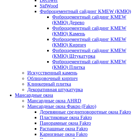
Decower
SidWood
Фиброцементный сайдинг KMEW (КМЮ)
Фиброцементный сайдинг KMEW
(КМЮ) Дерево
Фиброцементный сайдинг KMEW
(КМЮ) Камень
Фиброцементный сайдинг KMEW
(КМЮ) Кирпич
Фиброцементный сайдинг KMEW
(КМЮ) Штукатурка
Фиброцементный сайдинг KMEW
(КМЮ) Плитка
Искусственный камень
Облицовочный кирпич
Клинкерный плитка
Декоративная штукатурка
Мансардные окна
Мансардные окна AHRD
Мансардные окна Факро (Fakro)
Деревянные среднеповоротные окна Fakro
Пластиковые окна Fakro
Панорамные окна Fakro
Распашные окна Fakro
Карнизные окна Fakro