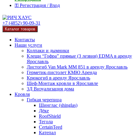
⚿ Регистрация / Вход
+7 (4852) 90-09-31
Каталог товаров
Контакты
Наши услуги
Колпаки и дымники
Клещи “Гофра” прямые (3 лезвия) EDMA в аренду
Ярославль
Листогиб Van Mark MM 851 в аренду Ярославль
Герметик-пистолет КМЮ Аренда
Крюкогиб в аренду Ярославль
Шеф-Монтаж кровли в Ярославле
3Д Визуализация дома
Кровля
Гибкая черепица
Шинглас (shinglas)
Дёке
RoofShield
Тегола
CertainTeed
Катепал