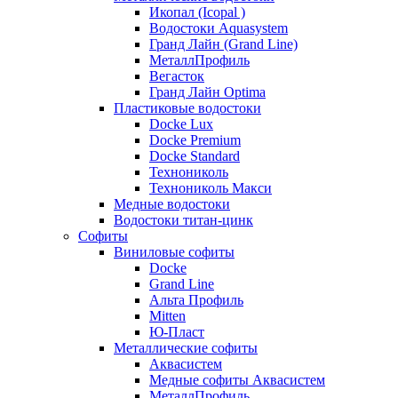
Икопал (Icopal )
Водостоки Aquasystem
Гранд Лайн (Grand Line)
МеталлПрофиль
Вегасток
Гранд Лайн Optima
Пластиковые водостоки
Docke Lux
Docke Premium
Docke Standard
Технониколь
Технониколь Макси
Медные водостоки
Водостоки титан-цинк
Софиты
Виниловые софиты
Docke
Grand Line
Альта Профиль
Mitten
Ю-Пласт
Металлические софиты
Аквасистем
Медные софиты Аквасистем
МеталлПрофиль