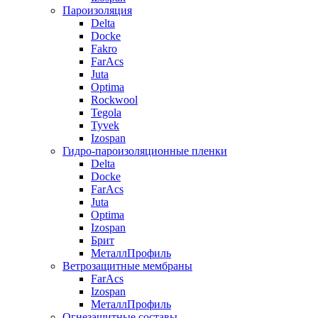
Пароизоляция
Delta
Docke
Fakro
FarAcs
Juta
Optima
Rockwool
Tegola
Tyvek
Izospan
Гидро-пароизоляционные пленки
Delta
Docke
FarAcs
Juta
Optima
Izospan
Брит
МеталлПрофиль
Ветрозащитные мембраны
FarAcs
Izospan
МеталлПрофиль
Огнезащитные составы