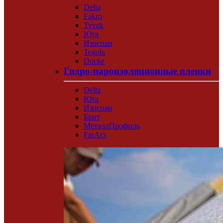
Delta
Fakro
Tyvek
Юта
Изоспан
Tegola
Docke
Гидро-пароизоляционные пленки
Delta
Юта
Изоспан
Брит
МеталлПрофиль
FarAcs