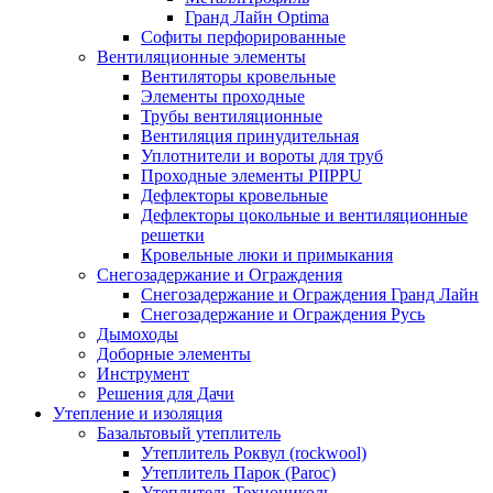
Гранд Лайн Optima
Софиты перфорированные
Вентиляционные элементы
Вентиляторы кровельные
Элементы проходные
Трубы вентиляционные
Вентиляция принудительная
Уплотнители и вороты для труб
Проходные элементы PIIPPU
Дефлекторы кровельные
Дефлекторы цокольные и вентиляционные
решетки
Кровельные люки и примыкания
Снегозадержание и Ограждения
Снегозадержание и Ограждения Гранд Лайн
Снегозадержание и Ограждения Русь
Дымоходы
Доборные элементы
Инструмент
Решения для Дачи
Утепление и изоляция
Базальтовый утеплитель
Утеплитель Роквул (rockwool)
Утеплитель Парок (Paroc)
Утеплитель Технониколь