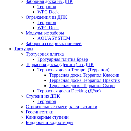
Заборная доска из ДПК
Террапол
WPC Deck
Ограждения из ДПК
Террапол
WPC Deck
Модульные заборы
AQUASYSTEM
Заборы из сварных панелей
Тротуары
Тротуарная плитка
Тротуарная плитка Браер
Террасная доска (Декинг) из ДПК
Террасная доска Terrapol (Террапол)
Террасная доска Террапол Классик
Террасная доска Террапол Практик
Террасная доска Террапол Смарт
Террасная доска Decking (Дёке)
Ступени из ДПК
Террапол
Строительные смеси, клеи, затирки
Геосинтетики
Клинкерные ступени
Бордюры и водоотводы