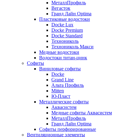
МеталлПрофиль
Вегасток
Гранд Лайн Optima
Пластиковые водостоки
Docke Lux
Docke Premium
Docke Standard
Технониколь
Технониколь Макси
Медные водостоки
Водостоки титан-цинк
Софиты
Виниловые софиты
Docke
Grand Line
Альта Профиль
Mitten
Ю-Пласт
Металлические софиты
Аквасистем
Медные софиты Аквасистем
МеталлПрофиль
Гранд Лайн Optima
Софиты перфорированные
Вентиляционные элементы