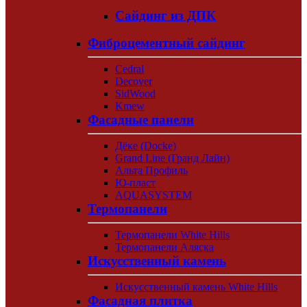
Сайдинг из ДПК
Фиброцементный сайдинг
Cedral
Decover
SidWood
Kmew
Фасадные панели
Дёке (Docke)
Grand Line (Гранд Лайн)
Альта Профиль
Ю-пласт
AQUASYSTEM
Термопанели
Термопанели White Hills
Термопанели Аляска
Искусственный камень
Искусственный камень White Hills
Фасадная плитка