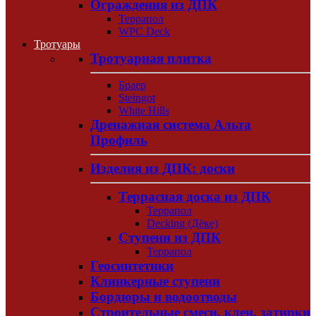
Ограждения из ДПК
Террапол
WPC Deck
Тротуары
Тротуарная плитка
Браер
Steingot
White Hills
Дренажная система Альта
Профиль
Изделия из ДПК: доски
Террасная доска из ДПК
Террапол
Decking (Дёке)
Ступени из ДПК
Террапол
Геосинтетики
Клинкерные ступени
Бордюры и водоотводы
Строительные смеси, клеи, затирки