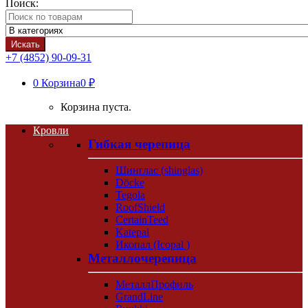
Поиск:
Искать
+7 (4852) 90-09-31
0
Корзина
0 ₽
Корзина пуста.
Кровли
Гибкая черепица
Шинглас (shinglas)
Döcke
Tegola
RoofShield
CertainTeed
Katepal
Икопал (Icopal )
Металлочерепица
МеталлПрофиль
GrandLine