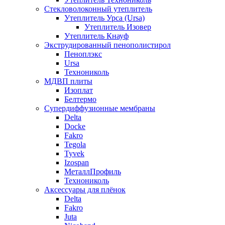
Стекловолоконный утеплитель
Утеплитель Урса (Ursa)
Утеплитель Изовер
Утеплитель Кнауф
Экструдированный пенополистирол
Пеноплэкс
Ursa
Технониколь
МДВП плиты
Изоплат
Белтермо
Супердиффузионные мембраны
Delta
Docke
Fakro
Tegola
Tyvek
Izospan
МеталлПрофиль
Технониколь
Аксессуары для плёнок
Delta
Fakro
Juta