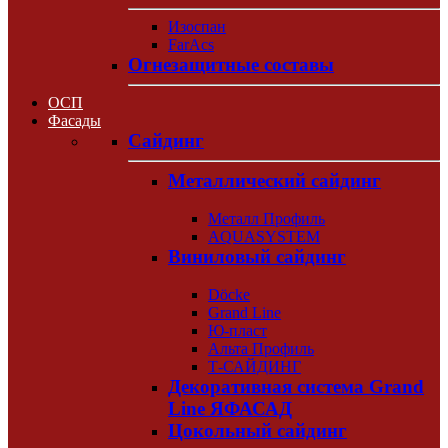
Изоспан
FarAcs
Огнезащитные составы
ОСП
Фасады
Сайдинг
Металлический сайдинг
Металл Профиль
AQUASYSTEM
Виниловый сайдинг
Döcke
Grand Line
Ю-пласт
Альта Профиль
Т-САЙДИНГ
Декоративная система Grand
Line ЯФАСАД
Цокольный сайдинг