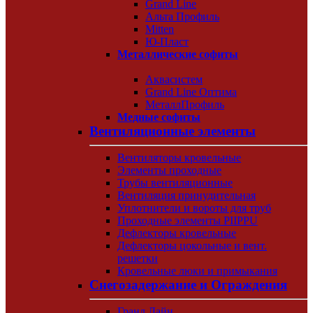
Grand Line
Альта Профиль
Mitten
Ю-Пласт
Металлические софиты
Аквасистем
Grand Line Оптима
МеталлПрофиль
Медные софиты
Вентиляционные элементы
Вентиляторы кровельные
Элементы проходные
Трубы вентиляционные
Вентиляция принудительная
Уплотнители и вороты для труб
Проходные элементы PIIPPU
Дефлекторы кровельные
Дефлекторы цокольные и вент.
решетки
Кровельные люки и примыкания
Снегозадержание и Ограждения
Гранд Лайн