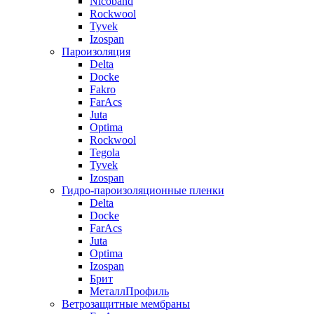
Nicoband
Rockwool
Tyvek
Izospan
Пароизоляция
Delta
Docke
Fakro
FarAcs
Juta
Optima
Rockwool
Tegola
Tyvek
Izospan
Гидро-пароизоляционные пленки
Delta
Docke
FarAcs
Juta
Optima
Izospan
Брит
МеталлПрофиль
Ветрозащитные мембраны