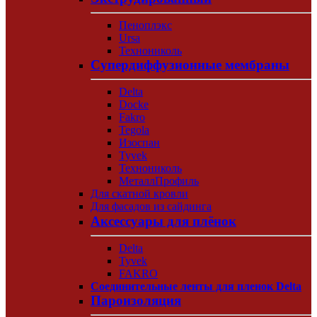
Пеноплэкс
Ursa
Технониколь
Супердиффузионные мембраны
Delta
Docke
Fakro
Tegola
Изоспан
Tyvek
Технониколь
МеталлПрофиль
Для скатной кровли
Для фасадов из сайдинга
Аксессуары для плёнок
Delta
Tyvek
FAKRO
Соединительные ленты для пленок Delta
Пароизоляция