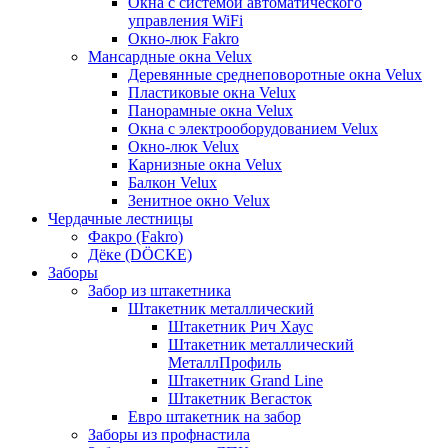
Окна с системой автоматического
управления WiFi
Окно-люк Fakro
Мансардные окна Velux
Деревянные среднеповоротные окна Velux
Пластиковые окна Velux
Панорамные окна Velux
Окна с электрооборудованием Velux
Окно-люк Velux
Карнизные окна Velux
Балкон Velux
Зенитное окно Velux
Чердачные лестницы
Факро (Fakro)
Дёке (DÖCKE)
Заборы
Забор из штакетника
Штакетник металлический
Штакетник Рич Хаус
Штакетник металлический
МеталлПрофиль
Штакетник Grand Line
Штакетник Вегасток
Евро штакетник на забор
Заборы из профнастила