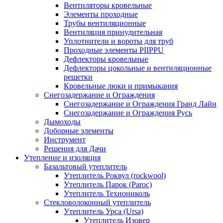
Вентиляторы кровельные
Элементы проходные
Трубы вентиляционные
Вентиляция принудительная
Уплотнители и вороты для труб
Проходные элементы PIIPPU
Дефлекторы кровельные
Дефлекторы цокольные и вентиляционные
решетки
Кровельные люки и примыкания
Снегозадержание и Ограждения
Снегозадержание и Ограждения Гранд Лайн
Снегозадержание и Ограждения Русь
Дымоходы
Доборные элементы
Инструмент
Решения для Дачи
Утепление и изоляция
Базальтовый утеплитель
Утеплитель Роквул (rockwool)
Утеплитель Парок (Paroc)
Утеплитель Технониколь
Стекловолоконный утеплитель
Утеплитель Урса (Ursa)
Утеплитель Изовер