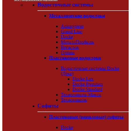
Водосточные системы
Металлические водостоки
Aquasystem
Grand Line
Docke
МеталлПрофиль
Вегасток
Optima
Пластиковые водостоки
Водосточные системы Docke
(Дёке)
Docke Lux
Docke Premium
Docke Standard
Технониколь Макси
Технониколь
Софиты
Пластиковые (виниловые) софиты
Docke