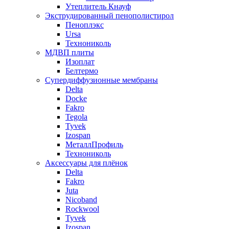
Утеплитель Кнауф
Экструдированный пенополистирол
Пеноплэкс
Ursa
Технониколь
МДВП плиты
Изоплат
Белтермо
Супердиффузионные мембраны
Delta
Docke
Fakro
Tegola
Tyvek
Izospan
МеталлПрофиль
Технониколь
Аксессуары для плёнок
Delta
Fakro
Juta
Nicoband
Rockwool
Tyvek
Izospan