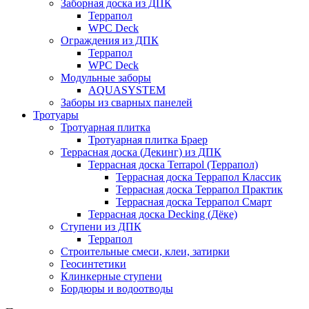
Заборная доска из ДПК
Террапол
WPC Deck
Ограждения из ДПК
Террапол
WPC Deck
Модульные заборы
AQUASYSTEM
Заборы из сварных панелей
Тротуары
Тротуарная плитка
Тротуарная плитка Браер
Террасная доска (Декинг) из ДПК
Террасная доска Terrapol (Террапол)
Террасная доска Террапол Классик
Террасная доска Террапол Практик
Террасная доска Террапол Смарт
Террасная доска Decking (Дёке)
Ступени из ДПК
Террапол
Строительные смеси, клеи, затирки
Геосинтетики
Клинкерные ступени
Бордюры и водоотводы