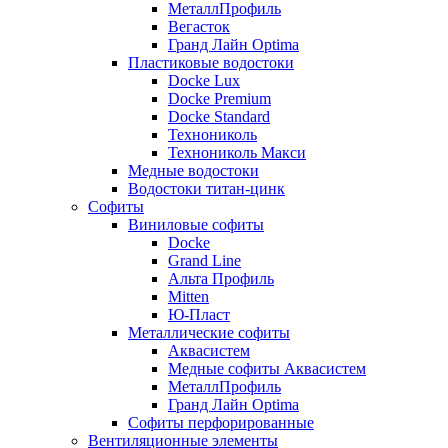
МеталлПрофиль
Вегасток
Гранд Лайн Optima
Пластиковые водостоки
Docke Lux
Docke Premium
Docke Standard
Технониколь
Технониколь Макси
Медные водостоки
Водостоки титан-цинк
Софиты
Виниловые софиты
Docke
Grand Line
Альта Профиль
Mitten
Ю-Пласт
Металлические софиты
Аквасистем
Медные софиты Аквасистем
МеталлПрофиль
Гранд Лайн Optima
Софиты перфорированные
Вентиляционные элементы