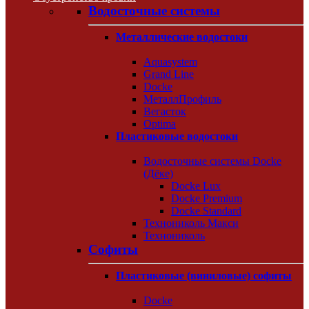
Водосточные системы
Металлические водостоки
Aquasystem
Grand Line
Docke
МеталлПрофиль
Вегасток
Optima
Пластиковые водостоки
Водосточные системы Docke
(Дёке)
Docke Lux
Docke Premium
Docke Standard
Технониколь Макси
Технониколь
Софиты
Пластиковые (виниловые) софиты
Docke