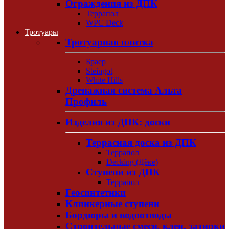
Ограждения из ДПК
Террапол
WPC Deck
Тротуары
Тротуарная плитка
Браер
Steingot
White Hills
Дренажная система Альта
Профиль
Изделия из ДПК: доски
Террасная доска из ДПК
Террапол
Decking (Дёке)
Ступени из ДПК
Террапол
Геосинтетики
Клинкерные ступени
Бордюры и водоотводы
Строительные смеси, клеи, затирки