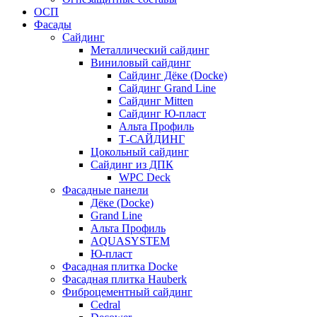
ОСП
Фасады
Сайдинг
Металлический сайдинг
Виниловый сайдинг
Сайдинг Дёке (Docke)
Сайдинг Grand Line
Сайдинг Mitten
Сайдинг Ю-пласт
Альта Профиль
Т-САЙДИНГ
Цокольный сайдинг
Сайдинг из ДПК
WPC Deck
Фасадные панели
Дёке (Docke)
Grand Line
Альта Профиль
AQUASYSTEM
Ю-пласт
Фасадная плитка Docke
Фасадная плитка Hauberk
Фиброцементный сайдинг
Cedral