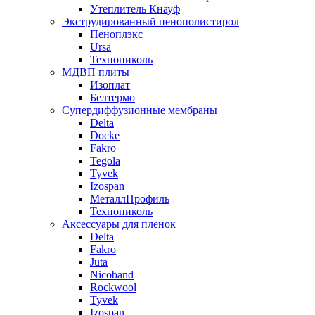
Утеплитель Кнауф
Экструдированный пенополистирол
Пеноплэкс
Ursa
Технониколь
МДВП плиты
Изоплат
Белтермо
Супердиффузионные мембраны
Delta
Docke
Fakro
Tegola
Tyvek
Izospan
МеталлПрофиль
Технониколь
Аксессуары для плёнок
Delta
Fakro
Juta
Nicoband
Rockwool
Tyvek
Izospan