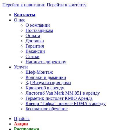
Перейти к навигации
Перейти к контенту
Контакты
О нас
О компании
Поставщикам
Оплата
Доставка
Гарантия
Вакансии
Статьи
Написать директору
Услуги
Шеф-Монтаж
Колпаки и дымники
3Д Визуализация дома
Крюкогиб в аренду
Листогиб Van Mark MM 851 в аренду
Герметик-пистолет КМЮ Аренда
Клещи “Гофра” прямые EDMA в аренду
Бесплатное обучение
Прайсы
Акции
Распродажа