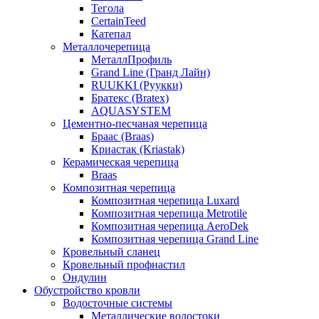
Тегола
CertainTeed
Катепал
Металлочерепица
МеталлПрофиль
Grand Line (Гранд Лайн)
RUUKKI (Руукки)
Братекс (Bratex)
AQUASYSTEM
Цементно-песчаная черепица
Браас (Braas)
Криастак (Kriastak)
Керамическая черепица
Braas
Композитная черепица
Композитная черепица Luxard
Композитная черепица Metrotile
Композитная черепица AeroDek
Композитная черепица Grand Line
Кровельный сланец
Кровельный профнастил
Ондулин
Обустройство кровли
Водосточные системы
Металлические водостоки