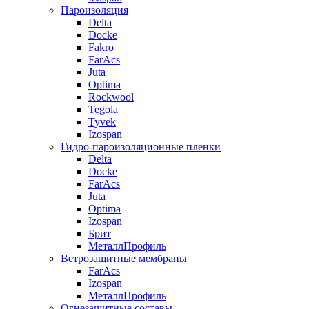
Пароизоляция
Delta
Docke
Fakro
FarAcs
Juta
Optima
Rockwool
Tegola
Tyvek
Izospan
Гидро-пароизоляционные пленки
Delta
Docke
FarAcs
Juta
Optima
Izospan
Брит
МеталлПрофиль
Ветрозащитные мембраны
FarAcs
Izospan
МеталлПрофиль
Огнезащитные составы