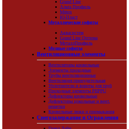
Grand Line
Альта Профиль
Mitten
Ю-Пласт
Металлические софиты
Аквасистем
Grand Line Оптима
МеталлПрофиль
Медные софиты
Вентиляционные элементы
Вентиляторы кровельные
Элементы проходные
Трубы вентиляционные
Вентиляция принудительная
Уплотнители и вороты для труб
Проходные элементы PIIPPU
Дефлекторы кровельные
Дефлекторы цокольные и вент.
решетки
Кровельные люки и примыкания
Снегозадержание и Ограждения
Гранд Лайн