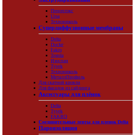
Пеноплэкс
Ursa
Технониколь
Супердиффузионные мембраны
Delta
Docke
Fakro
Tegola
Изоспан
Tyvek
Технониколь
МеталлПрофиль
Для скатной кровли
Для фасадов из сайдинга
Аксессуары для плёнок
Delta
Tyvek
FAKRO
Соединительные ленты для пленок Delta
Пароизоляция