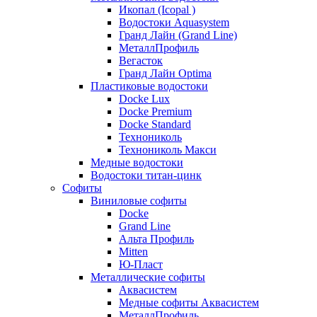
Икопал (Icopal )
Водостоки Aquasystem
Гранд Лайн (Grand Line)
МеталлПрофиль
Вегасток
Гранд Лайн Optima
Пластиковые водостоки
Docke Lux
Docke Premium
Docke Standard
Технониколь
Технониколь Макси
Медные водостоки
Водостоки титан-цинк
Софиты
Виниловые софиты
Docke
Grand Line
Альта Профиль
Mitten
Ю-Пласт
Металлические софиты
Аквасистем
Медные софиты Аквасистем
МеталлПрофиль