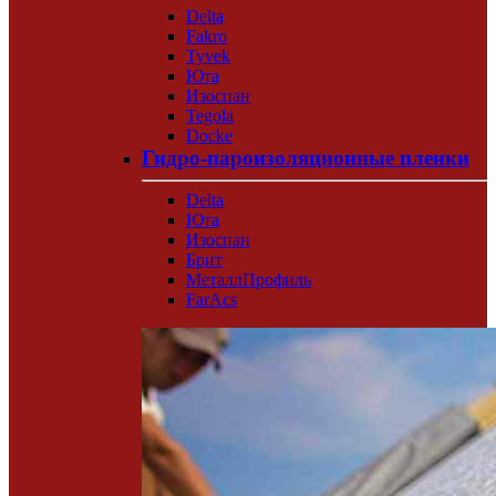
Delta
Fakro
Tyvek
Юта
Изоспан
Tegola
Docke
Гидро-пароизоляционные пленки
Delta
Юта
Изоспан
Брит
МеталлПрофиль
FarAcs