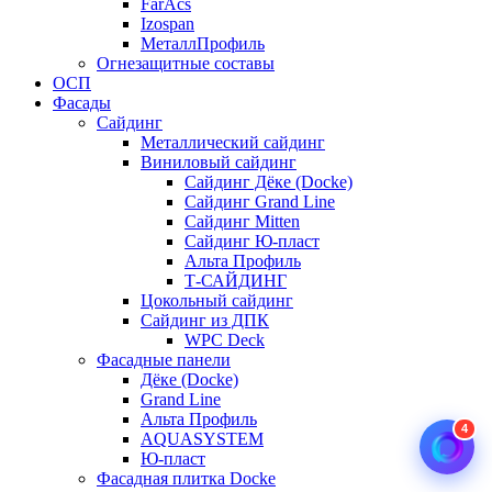
FarAcs
Izospan
МеталлПрофиль
Огнезащитные составы
ОСП
Фасады
Сайдинг
Металлический сайдинг
Виниловый сайдинг
Сайдинг Дёке (Docke)
Сайдинг Grand Line
Сайдинг Mitten
Сайдинг Ю-пласт
Альта Профиль
Т-САЙДИНГ
Цокольный сайдинг
Сайдинг из ДПК
WPC Deck
Фасадные панели
Дёке (Docke)
Grand Line
Альта Профиль
4
AQUASYSTEM
Ю-пласт
Фасадная плитка Docke