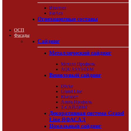
Изоспан
FarAcs
Огнезащитные составы
ОСП
Фасады
Сайдинг
Металлический сайдинг
Металл Профиль
AQUASYSTEM
Виниловый сайдинг
Döcke
Grand Line
Ю-пласт
Альта Профиль
Т-САЙДИНГ
Декоративная система Grand
Line ЯФАСАД
Цокольный сайдинг