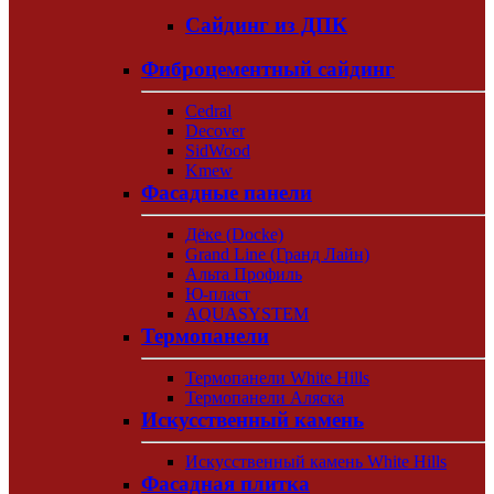
Сайдинг из ДПК
Фиброцементный сайдинг
Cedral
Decover
SidWood
Kmew
Фасадные панели
Дёке (Docke)
Grand Line (Гранд Лайн)
Альта Профиль
Ю-пласт
AQUASYSTEM
Термопанели
Термопанели White Hills
Термопанели Аляска
Искусственный камень
Искусственный камень White Hills
Фасадная плитка