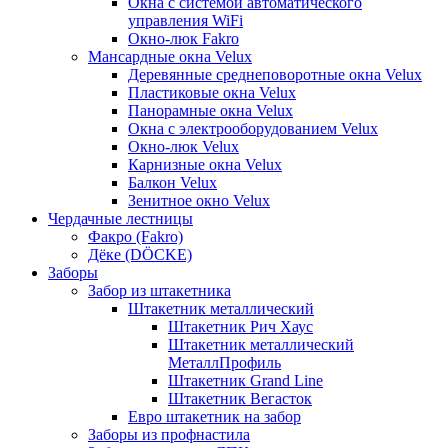
Окна с системой автоматического
управления WiFi
Окно-люк Fakro
Мансардные окна Velux
Деревянные среднеповоротные окна Velux
Пластиковые окна Velux
Панорамные окна Velux
Окна с электрооборудованием Velux
Окно-люк Velux
Карнизные окна Velux
Балкон Velux
Зенитное окно Velux
Чердачные лестницы
Факро (Fakro)
Дёке (DÖCKE)
Заборы
Забор из штакетника
Штакетник металлический
Штакетник Рич Хаус
Штакетник металлический
МеталлПрофиль
Штакетник Grand Line
Штакетник Вегасток
Евро штакетник на забор
Заборы из профнастила