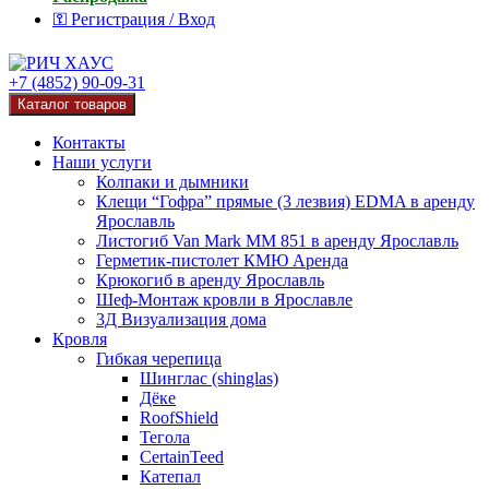
⚿ Регистрация / Вход
+7 (4852) 90-09-31
Каталог товаров
Контакты
Наши услуги
Колпаки и дымники
Клещи “Гофра” прямые (3 лезвия) EDMA в аренду
Ярославль
Листогиб Van Mark MM 851 в аренду Ярославль
Герметик-пистолет КМЮ Аренда
Крюкогиб в аренду Ярославль
Шеф-Монтаж кровли в Ярославле
3Д Визуализация дома
Кровля
Гибкая черепица
Шинглас (shinglas)
Дёке
RoofShield
Тегола
CertainTeed
Катепал