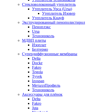
Стекловолоконный утеплитель
Утеплитель Урса (Ursa)
Утеплитель Изовер
Утеплитель Кнауф
Экструдированный пенополистирол
Пеноплэкс
Ursa
Технониколь
МДВП плиты
Изоплат
Белтермо
Супердиффузионные мембраны
Delta
Docke
Fakro
Tegola
Tyvek
Izospan
МеталлПрофиль
Технониколь
Аксессуары для плёнок
Delta
Fakro
Juta