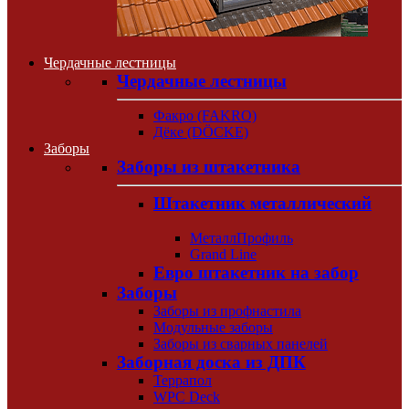
Чердачные лестницы
Чердачные лестницы
Факро (FAKRO)
Дёке (DÖCKE)
Заборы
Заборы из штакетника
Штакетник металлический
МеталлПрофиль
Grand Line
Евро штакетник на забор
Заборы
Заборы из профнастила
Модульные заборы
Заборы из сварных панелей
Заборная доска из ДПК
Террапол
WPC Deck