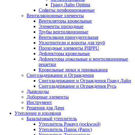
Гранд Лайн Optima
Софиты перфорированные
Вентиляционные элементы
Вентиляторы кровельные
Элементы проходные
Трубы вентиляционные
Вентиляция принудительная
Уплотнители и вороты для труб
Проходные элементы PIIPPU
Дефлекторы кровельные
Дефлекторы цокольные и вентиляционные
решетки
Кровельные люки и примыкания
Снегозадержание и Ограждения
Снегозадержание и Ограждения Гранд Лайн
Снегозадержание и Ограждения Русь
Дымоходы
Доборные элементы
Инструмент
Решения для Дачи
Утепление и изоляция
Базальтовый утеплитель
Утеплитель Роквул (rockwool)
Утеплитель Парок (Paroc)
Утеплитель Технониколь