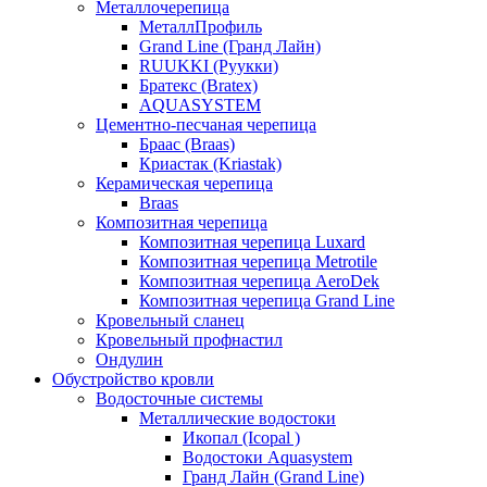
Металлочерепица
МеталлПрофиль
Grand Line (Гранд Лайн)
RUUKKI (Руукки)
Братекс (Bratex)
AQUASYSTEM
Цементно-песчаная черепица
Браас (Braas)
Криастак (Kriastak)
Керамическая черепица
Braas
Композитная черепица
Композитная черепица Luxard
Композитная черепица Metrotile
Композитная черепица AeroDek
Композитная черепица Grand Line
Кровельный сланец
Кровельный профнастил
Ондулин
Обустройство кровли
Водосточные системы
Металлические водостоки
Икопал (Icopal )
Водостоки Aquasystem
Гранд Лайн (Grand Line)