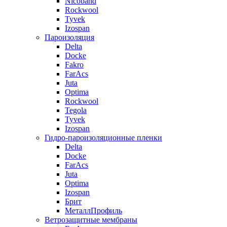
Nicoband
Rockwool
Tyvek
Izospan
Пароизоляция
Delta
Docke
Fakro
FarAcs
Juta
Optima
Rockwool
Tegola
Tyvek
Izospan
Гидро-пароизоляционные пленки
Delta
Docke
FarAcs
Juta
Optima
Izospan
Брит
МеталлПрофиль
Ветрозащитные мембраны