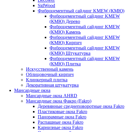
Decower
SidWood
Фиброцементный сайдинг KMEW (КМЮ)
Фиброцементный сайдинг KMEW
(КМЮ) Дерево
Фиброцементный сайдинг KMEW
(КМЮ) Камень
Фиброцементный сайдинг KMEW
(КМЮ) Кирпич
Фиброцементный сайдинг KMEW
(КМЮ) Штукатурка
Фиброцементный сайдинг KMEW
(КМЮ) Плитка
Искусственный камень
Облицовочный кирпич
Клинкерный плитка
Декоративная штукатурка
Мансардные окна
Мансардные окна AHRD
Мансардные окна Факро (Fakro)
Деревянные среднеповоротные окна Fakro
Пластиковые окна Fakro
Панорамные окна Fakro
Распашные окна Fakro
Карнизные окна Fakro