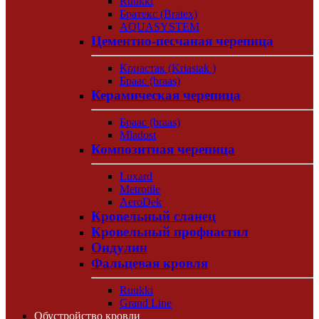
Ruukki
Братекс (Bratex)
AQUASYSTEM
Цементно-песчаная черепица
Криастак (Kriastak )
Браас (braas)
Керамическая черепица
Браас (braas)
Mladost
Композитная черепица
Luxard
Metrotile
AeroDek
Кровельный сланец
Кровельный профнастил
Ондулин
Фальцевая кровля
Ruukki
Grand Line
Обустройство кровли