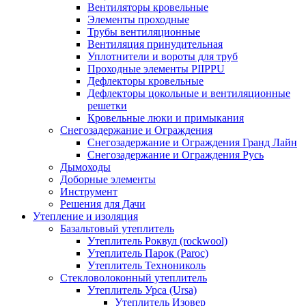
Вентиляторы кровельные
Элементы проходные
Трубы вентиляционные
Вентиляция принудительная
Уплотнители и вороты для труб
Проходные элементы PIIPPU
Дефлекторы кровельные
Дефлекторы цокольные и вентиляционные
решетки
Кровельные люки и примыкания
Снегозадержание и Ограждения
Снегозадержание и Ограждения Гранд Лайн
Снегозадержание и Ограждения Русь
Дымоходы
Доборные элементы
Инструмент
Решения для Дачи
Утепление и изоляция
Базальтовый утеплитель
Утеплитель Роквул (rockwool)
Утеплитель Парок (Paroc)
Утеплитель Технониколь
Стекловолоконный утеплитель
Утеплитель Урса (Ursa)
Утеплитель Изовер