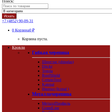
Поиск:
Искать
+7 (4852) 90-09-31
0
Корзина
0 ₽
Корзина пуста.
Кровли
Гибкая черепица
Шинглас (shinglas)
Döcke
Tegola
RoofShield
CertainTeed
Katepal
Икопал (Icopal )
Металлочерепица
МеталлПрофиль
GrandLine