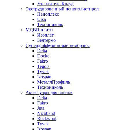
Утеплитель Кнауф
Экструдированный пенополистирол
Пеноплэкс
Ursa
Технониколь
МДВП плиты
Изоплат
Белтермо
Супердиффузионные мембраны
Delta
Docke
Fakro
Tegola
Tyvek
Izospan
МеталлПрофиль
Технониколь
Аксессуары для плёнок
Delta
Fakro
Juta
Nicoband
Rockwool
Tyvek
Izospan