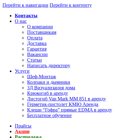
Перейти к навигации
Перейти к контенту
Контакты
О нас
О компании
Поставщикам
Оплата
Доставка
Гарантия
Вакансии
Статьи
Написать директору
Услуги
Шеф-Монтаж
Колпаки и дымники
3Д Визуализация дома
Крюкогиб в аренду
Листогиб Van Mark MM 851 в аренду
Герметик-пистолет КМЮ Аренда
Клещи “Гофра” прямые EDMA в аренду
Бесплатное обучение
Прайсы
Акции
Распродажа