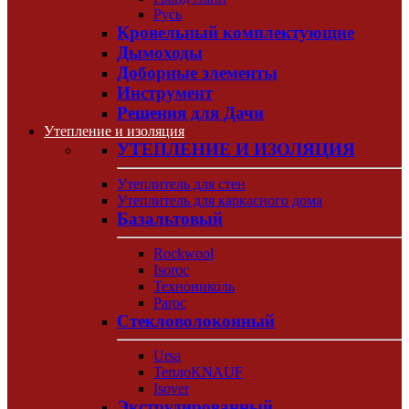
Русь
Кровельный комплектующие
Дымоходы
Доборные элементы
Инструмент
Решения для Дачи
Утепление и изоляция
УТЕПЛЕНИЕ И ИЗОЛЯЦИЯ
Утеплитель для стен
Утеплитель для каркасного дома
Базальтовый
Rockwool
Isoroc
Технониколь
Paroc
Стекловолоконный
Ursa
ТеплоKNAUF
Isover
Экструдированный