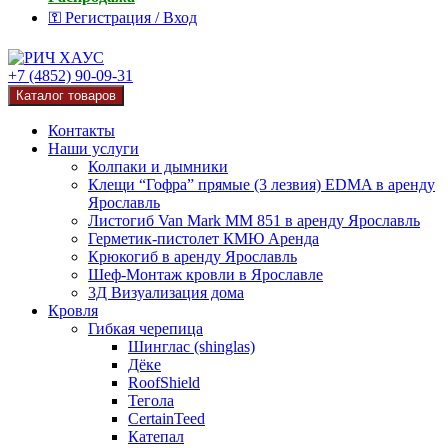
⚿ Регистрация / Вход
+7 (4852) 90-09-31
Каталог товаров
Контакты
Наши услуги
Колпаки и дымники
Клещи “Гофра” прямые (3 лезвия) EDMA в аренду
Ярославль
Листогиб Van Mark MM 851 в аренду Ярославль
Герметик-пистолет КМЮ Аренда
Крюкогиб в аренду Ярославль
Шеф-Монтаж кровли в Ярославле
3Д Визуализация дома
Кровля
Гибкая черепица
Шинглас (shinglas)
Дёке
RoofShield
Тегола
CertainTeed
Катепал