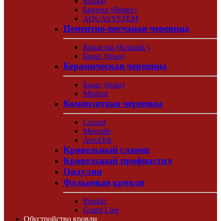
Ruukki
Братекс (Bratex)
AQUASYSTEM
Цементно-песчаная черепица
Криастак (Kriastak )
Браас (braas)
Керамическая черепица
Браас (braas)
Mladost
Композитная черепица
Luxard
Metrotile
AeroDek
Кровельный сланец
Кровельный профнастил
Ондулин
Фальцевая кровля
Ruukki
Grand Line
Обустройство кровли