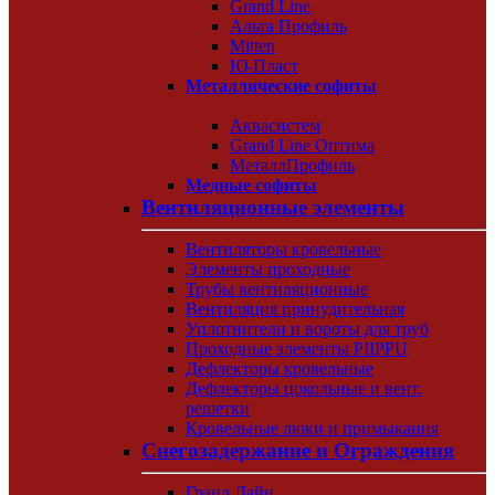
Grand Line
Альта Профиль
Mitten
Ю-Пласт
Металлические софиты
Аквасистем
Grand Line Оптима
МеталлПрофиль
Медные софиты
Вентиляционные элементы
Вентиляторы кровельные
Элементы проходные
Трубы вентиляционные
Вентиляция принудительная
Уплотнители и вороты для труб
Проходные элементы PIIPPU
Дефлекторы кровельные
Дефлекторы цокольные и вент.
решетки
Кровельные люки и примыкания
Снегозадержание и Ограждения
Гранд Лайн