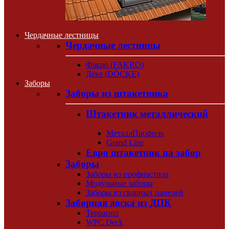
Чердачные лестницы
Чердачные лестницы
Факро (FAKRO)
Дёке (DÖCKE)
Заборы
Заборы из штакетника
Штакетник металлический
МеталлПрофиль
Grand Line
Евро штакетник на забор
Заборы
Заборы из профнастила
Модульные заборы
Заборы из сварных панелей
Заборная доска из ДПК
Террапол
WPC Deck