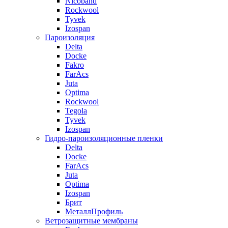
Nicoband
Rockwool
Tyvek
Izospan
Пароизоляция
Delta
Docke
Fakro
FarAcs
Juta
Optima
Rockwool
Tegola
Tyvek
Izospan
Гидро-пароизоляционные пленки
Delta
Docke
FarAcs
Juta
Optima
Izospan
Брит
МеталлПрофиль
Ветрозащитные мембраны