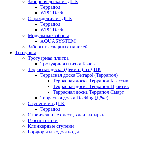
Заборная доска из ДПК
Террапол
WPC Deck
Ограждения из ДПК
Террапол
WPC Deck
Модульные заборы
AQUASYSTEM
Заборы из сварных панелей
Тротуары
Тротуарная плитка
Тротуарная плитка Браер
Террасная доска (Декинг) из ДПК
Террасная доска Terrapol (Террапол)
Террасная доска Террапол Классик
Террасная доска Террапол Практик
Террасная доска Террапол Смарт
Террасная доска Decking (Дёке)
Ступени из ДПК
Террапол
Строительные смеси, клеи, затирки
Геосинтетики
Клинкерные ступени
Бордюры и водоотводы