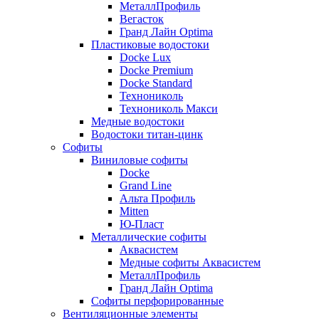
МеталлПрофиль
Вегасток
Гранд Лайн Optima
Пластиковые водостоки
Docke Lux
Docke Premium
Docke Standard
Технониколь
Технониколь Макси
Медные водостоки
Водостоки титан-цинк
Софиты
Виниловые софиты
Docke
Grand Line
Альта Профиль
Mitten
Ю-Пласт
Металлические софиты
Аквасистем
Медные софиты Аквасистем
МеталлПрофиль
Гранд Лайн Optima
Софиты перфорированные
Вентиляционные элементы