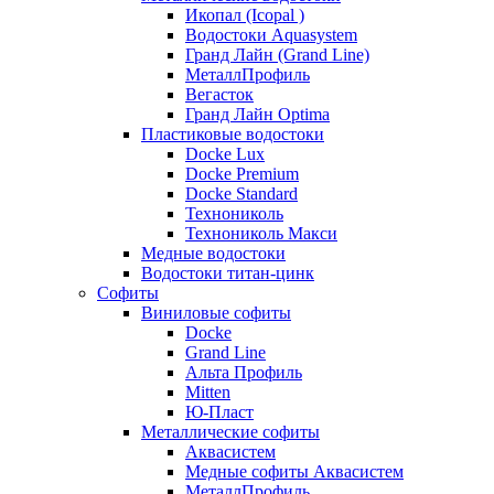
Икопал (Icopal )
Водостоки Aquasystem
Гранд Лайн (Grand Line)
МеталлПрофиль
Вегасток
Гранд Лайн Optima
Пластиковые водостоки
Docke Lux
Docke Premium
Docke Standard
Технониколь
Технониколь Макси
Медные водостоки
Водостоки титан-цинк
Софиты
Виниловые софиты
Docke
Grand Line
Альта Профиль
Mitten
Ю-Пласт
Металлические софиты
Аквасистем
Медные софиты Аквасистем
МеталлПрофиль