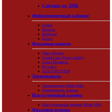
Сайдинг из ДПК
Фиброцементный сайдинг
Cedral
Decover
SidWood
Kmew
Фасадные панели
Дёке (Docke)
Grand Line (Гранд Лайн)
Альта Профиль
Ю-пласт
AQUASYSTEM
Термопанели
Термопанели White Hills
Термопанели Аляска
Искусственный камень
Искусственный камень White Hills
Фасадная плитка