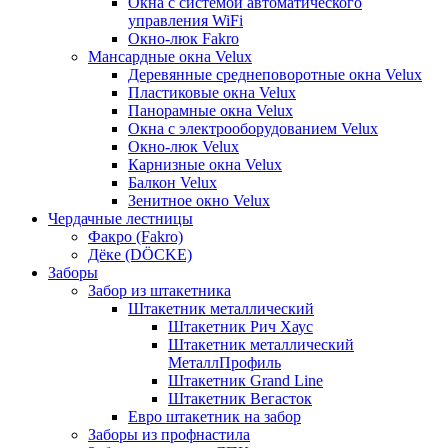
Окна с системой автоматического
управления WiFi
Окно-люк Fakro
Мансардные окна Velux
Деревянные среднеповоротные окна Velux
Пластиковые окна Velux
Панорамные окна Velux
Окна с электрооборудованием Velux
Окно-люк Velux
Карнизные окна Velux
Балкон Velux
Зенитное окно Velux
Чердачные лестницы
Факро (Fakro)
Дёке (DÖCKE)
Заборы
Забор из штакетника
Штакетник металлический
Штакетник Рич Хаус
Штакетник металлический
МеталлПрофиль
Штакетник Grand Line
Штакетник Вегасток
Евро штакетник на забор
Заборы из профнастила