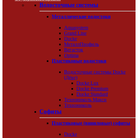
Водосточные системы
Металлические водостоки
Aquasystem
Grand Line
Docke
МеталлПрофиль
Вегасток
Optima
Пластиковые водостоки
Водосточные системы Docke
(Дёке)
Docke Lux
Docke Premium
Docke Standard
Технониколь Макси
Технониколь
Софиты
Пластиковые (виниловые) софиты
Docke