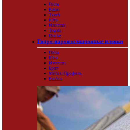
Delta
Fakro
Tyvek
Юта
Изоспан
Tegola
Docke
Гидро-пароизоляционные пленки
Delta
Юта
Изоспан
Брит
МеталлПрофиль
FarAcs