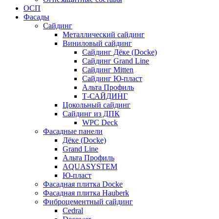
ОСП
Фасады
Сайдинг
Металлический сайдинг
Виниловый сайдинг
Сайдинг Дёке (Docke)
Сайдинг Grand Line
Сайдинг Mitten
Сайдинг Ю-пласт
Альта Профиль
Т-САЙДИНГ
Цокольный сайдинг
Сайдинг из ДПК
WPC Deck
Фасадные панели
Дёке (Docke)
Grand Line
Альта Профиль
AQUASYSTEM
Ю-пласт
Фасадная плитка Docke
Фасадная плитка Hauberk
Фиброцементный сайдинг
Cedral