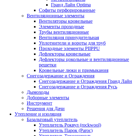
Гранд Лайн Optima
Софиты перфорированные
Вентиляционные элементы
Вентиляторы кровельные
Элементы проходные
Трубы вентиляционные
Вентиляция принудительная
Уплотнители и вороты для труб
Проходные элементы PIIPPU
Дефлекторы кровельные
Дефлекторы цокольные и вентиляционные
решетки
Кровельные люки и примыкания
Снегозадержание и Ограждения
Снегозадержание и Ограждения Гранд Лайн
Снегозадержание и Ограждения Русь
Дымоходы
Доборные элементы
Инструмент
Решения для Дачи
Утепление и изоляция
Базальтовый утеплитель
Утеплитель Роквул (rockwool)
Утеплитель Парок (Paroc)
Утеплитель Технониколь