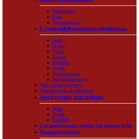
Пеноплэкс
Ursa
Технониколь
Супердиффузионные мембраны
Delta
Docke
Fakro
Tegola
Изоспан
Tyvek
Технониколь
МеталлПрофиль
Для скатной кровли
Для фасадов из сайдинга
Аксессуары для плёнок
Delta
Tyvek
FAKRO
Соединительные ленты для пленок Delta
Пароизоляция