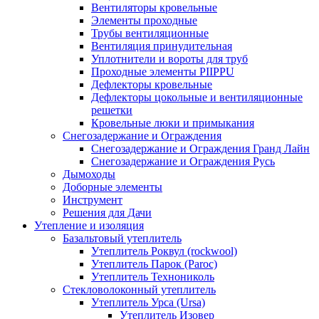
Вентиляторы кровельные
Элементы проходные
Трубы вентиляционные
Вентиляция принудительная
Уплотнители и вороты для труб
Проходные элементы PIIPPU
Дефлекторы кровельные
Дефлекторы цокольные и вентиляционные
решетки
Кровельные люки и примыкания
Снегозадержание и Ограждения
Снегозадержание и Ограждения Гранд Лайн
Снегозадержание и Ограждения Русь
Дымоходы
Доборные элементы
Инструмент
Решения для Дачи
Утепление и изоляция
Базальтовый утеплитель
Утеплитель Роквул (rockwool)
Утеплитель Парок (Paroc)
Утеплитель Технониколь
Стекловолоконный утеплитель
Утеплитель Урса (Ursa)
Утеплитель Изовер