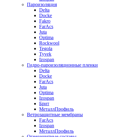
Пароизоляция
Delta
Docke
Fakro
FarAcs
Juta
Optima
Rockwool
Tegola
Tyvek
Izospan
Гидро-пароизоляционные пленки
Delta
Docke
FarAcs
Juta
Optima
Izospan
Брит
МеталлПрофиль
Ветрозащитные мембраны
FarAcs
Izospan
МеталлПрофиль
Огнезащитные составы