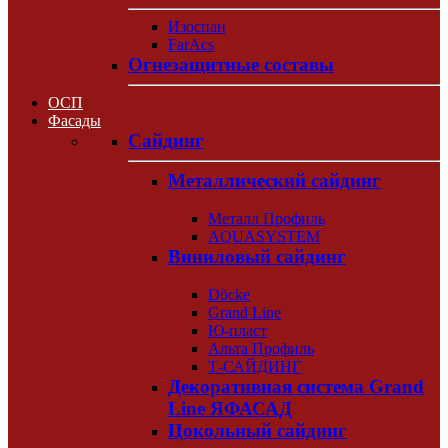
Изоспан
FarAcs
Огнезащитные составы
ОСП
Фасады
Сайдинг
Металлический сайдинг
Металл Профиль
AQUASYSTEM
Виниловый сайдинг
Döcke
Grand Line
Ю-пласт
Альта Профиль
Т-САЙДИНГ
Декоративная система Grand
Line ЯФАСАД
Цокольный сайдинг