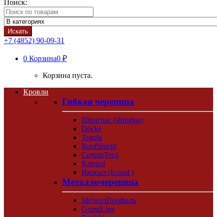
Поиск:
Искать
+7 (4852) 90-09-31
0
Корзина
0 ₽
Корзина пуста.
Кровли
Гибкая черепица
Шинглас (shinglas)
Döcke
Tegola
RoofShield
CertainTeed
Katepal
Икопал (Icopal )
Металлочерепица
МеталлПрофиль
GrandLine