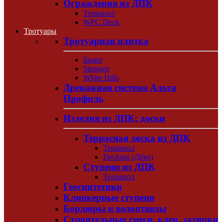
Ограждения из ДПК
Террапол
WPC Deck
Тротуары
Тротуарная плитка
Браер
Steingot
White Hills
Дренажная система Альта
Профиль
Изделия из ДПК: доски
Террасная доска из ДПК
Террапол
Decking (Дёке)
Ступени из ДПК
Террапол
Геосинтетики
Клинкерные ступени
Бордюры и водоотводы
Строительные смеси, клеи, затирки