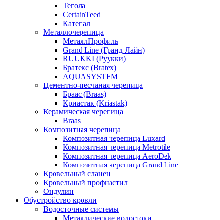
Тегола
CertainTeed
Катепал
Металлочерепица
МеталлПрофиль
Grand Line (Гранд Лайн)
RUUKKI (Руукки)
Братекс (Bratex)
AQUASYSTEM
Цементно-песчаная черепица
Браас (Braas)
Криастак (Kriastak)
Керамическая черепица
Braas
Композитная черепица
Композитная черепица Luxard
Композитная черепица Metrotile
Композитная черепица AeroDek
Композитная черепица Grand Line
Кровельный сланец
Кровельный профнастил
Ондулин
Обустройство кровли
Водосточные системы
Металлические водостоки