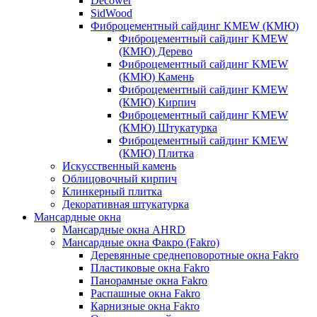
Decower
SidWood
Фиброцементный сайдинг KMEW (КМЮ)
Фиброцементный сайдинг KMEW
(КМЮ) Дерево
Фиброцементный сайдинг KMEW
(КМЮ) Камень
Фиброцементный сайдинг KMEW
(КМЮ) Кирпич
Фиброцементный сайдинг KMEW
(КМЮ) Штукатурка
Фиброцементный сайдинг KMEW
(КМЮ) Плитка
Искусственный камень
Облицовочный кирпич
Клинкерный плитка
Декоративная штукатурка
Мансардные окна
Мансардные окна AHRD
Мансардные окна Факро (Fakro)
Деревянные среднеповоротные окна Fakro
Пластиковые окна Fakro
Панорамные окна Fakro
Распашные окна Fakro
Карнизные окна Fakro