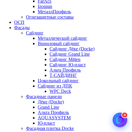
FarAcs
Izospan
МеталлПрофиль
Огнезащитные составы
ОСП
Фасады
Сайдинг
Металлический сайдинг
Виниловый сайдинг
Сайдинг Дёке (Docke)
Сайдинг Grand Line
Сайдинг Mitten
Сайдинг Ю-пласт
Альта Профиль
Т-САЙДИНГ
Цокольный сайдинг
Сайдинг из ДПК
WPC Deck
Фасадные панели
Дёке (Docke)
Grand Line
Альта Профиль
4
AQUASYSTEM
Ю-пласт
Фасадная плитка Docke