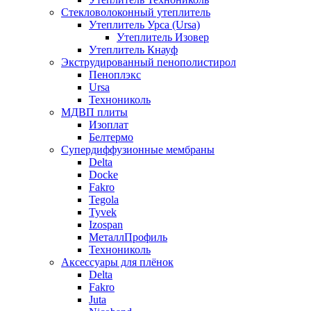
Стекловолоконный утеплитель
Утеплитель Урса (Ursa)
Утеплитель Изовер
Утеплитель Кнауф
Экструдированный пенополистирол
Пеноплэкс
Ursa
Технониколь
МДВП плиты
Изоплат
Белтермо
Супердиффузионные мембраны
Delta
Docke
Fakro
Tegola
Tyvek
Izospan
МеталлПрофиль
Технониколь
Аксессуары для плёнок
Delta
Fakro
Juta