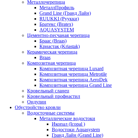
Металлочерепица
МеталлПрофиль
Grand Line (Гранд Лайн)
RUUKKI (Руукки)
Братекс (Bratex)
AQUASYSTEM
Цементно-песчаная черепица
Браас (Braas)
Криастак (Kriastak)
Керамическая черепица
Braas
Композитная черепица
Композитная черепица Luxard
Композитная черепица Metrotile
Композитная черепица AeroDek
Композитная черепица Grand Line
Кровельный сланец
Кровельный профнастил
Ондулин
Обустройство кровли
Водосточные системы
Металлические водостоки
Икопал (Icopal )
Водостоки Aquasystem
Гранд Лайн (Grand Line)